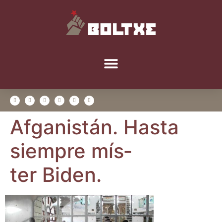
Afga­nis­tán. Has­ta
siem­pre mís­
ter Biden.