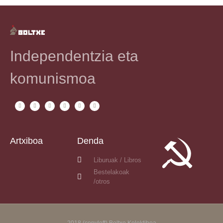
Independentzia eta
komunismoa
Artxiboa
Denda
Liburuak / Libros
Bestelakoak
/otros
2018 (copyleft) Boltxe Kolektiboa