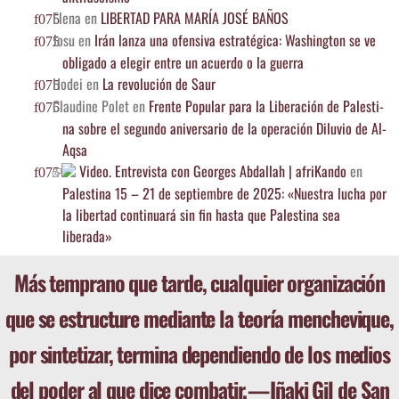
Ele­na
en
LIBERTAD PARA MARÍA JOSÉ BAÑOS
Josu
en
Irán lan­za una ofen­si­va estra­té­gi­ca: Washing­ton se ve
obli­ga­do a ele­gir entre un acuer­do o la guerra
Hodei
en
La revo­lu­ción de Saur
Clau­di­ne Polet
en
Fren­te Popu­lar para la Libe­ra­ción de Pales­ti­
na sobre el segun­do ani­ver­sa­rio de la ope­ra­ción Dilu­vio de Al-
Aqsa
Video. Entre­vis­ta con Geor­ges Abda­llah | afri­Kan­do
en
Pales­ti­na 15 – 21 de sep­tiem­bre de 2025: «Nues­tra lucha por
la liber­tad con­ti­nua­rá sin fin has­ta que Pales­ti­na sea
liberada»
Más tem­prano que tar­de, cual­quier orga­ni­za­ción
que se estruc­tu­re median­te la teo­ría men­che­vi­que,
por sin­te­ti­zar, ter­mi­na depen­dien­do de los medios
del poder al que dice com­ba­tir. — Iña­ki Gil de San