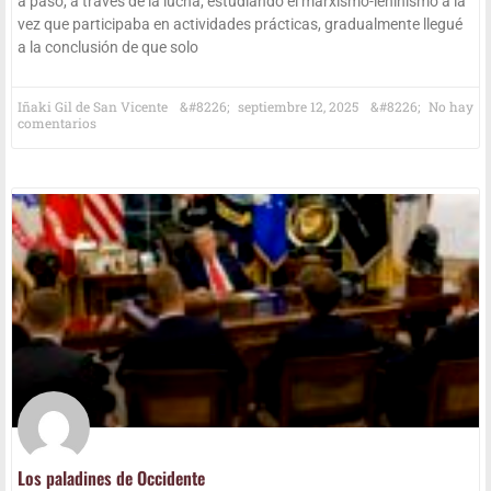
a paso, a tra­vés de la lucha, estu­dian­do el mar­­­xi­­s­­­mo-leni­­­ni­­s­­­mo a la
vez que par­ti­ci­pa­ba en acti­vi­da­des prác­ti­cas, gra­dual­men­te lle­gué
a la con­clu­sión de que solo
Iña­ki Gil de San Vicente
sep­tiem­bre 12, 2025
No hay
comentarios
Los pala­di­nes de Occidente