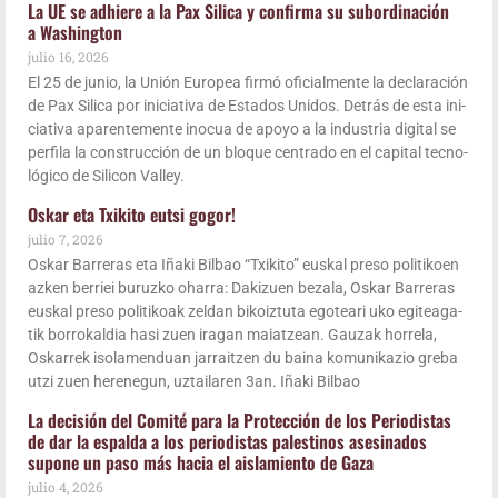
La UE se adhie­re a la Pax Sili­ca y con­fir­ma su subor­di­na­ción
a Washington
julio 16, 2026
El 25 de junio, la Unión Euro­pea fir­mó ofi­cial­men­te la decla­ra­ción
de Pax Sili­ca por ini­cia­ti­va de Esta­dos Uni­dos. Detrás de esta ini­
cia­ti­va apa­ren­te­men­te ino­cua de apo­yo a la indus­tria digi­tal se
per­fi­la la cons­truc­ción de un blo­que cen­tra­do en el capi­tal tec­no­
ló­gi­co de Sili­con Valley.
Oskar eta Txi­ki­to eutsi gogor!
julio 7, 2026
Oskar Barre­ras eta Iña­ki Bil­bao “Txi­ki­to” eus­kal pre­so poli­ti­koen
azken berriei buruz­ko oha­rra: Daki­zuen beza­la, Oskar Barre­ras
eus­kal pre­so poli­ti­koak zel­dan bikoiz­tu­ta ego­tea­ri uko egi­tea­ga­
tik borro­kal­dia hasi zuen ira­gan maiatzean. Gau­zak horre­la,
Oska­rrek iso­la­men­duan jarraitzen du bai­na komu­ni­ka­zio gre­ba
utzi zuen here­ne­gun, uztai­la­ren 3an. Iña­ki Bilbao
La deci­sión del Comi­té para la Pro­tec­ción de los Perio­dis­tas
de dar la espal­da a los perio­dis­tas pales­ti­nos ase­si­na­dos
supo­ne un paso más hacia el ais­la­mien­to de Gaza
julio 4, 2026