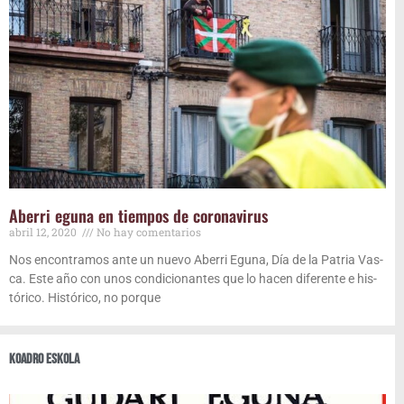
Abe­rri egu­na en tiem­pos de coronavirus
abril 12, 2020
No hay comentarios
Nos encon­tra­mos ante un nue­vo Abe­rri Egu­na, Día de la Patria Vas­
ca. Este año con unos con­di­cio­nan­tes que lo hacen dife­ren­te e his­
tó­ri­co. His­tó­ri­co, no porque
Koa­dro eskola