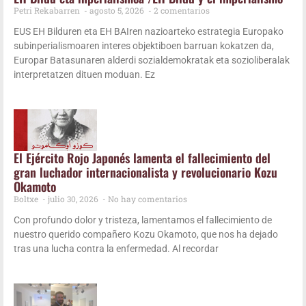
Petri Rekabarren
agos­to 5, 2026
2 comentarios
EUS EH Bil­du­ren eta EH BAI­ren nazioar­te­ko estra­te­gia Euro­pa­ko
subin­pe­ria­lis­moa­ren interes objek­ti­boen barruan kokatzen da,
Euro­par Bata­su­na­ren alder­di sozial­de­mo­kra­tak eta sozio­li­be­ra­lak
inter­pre­tatzen dituen moduan. Ez
El Ejér­ci­to Rojo Japo­nés lamen­ta el falle­ci­mien­to del
gran lucha­dor inter­na­cio­na­lis­ta y revo­lu­cio­na­rio Kozu
Okamoto
Boltxe
julio 30, 2026
No hay comentarios
Con pro­fun­do dolor y tris­te­za, lamen­ta­mos el falle­ci­mien­to de
nues­tro que­ri­do com­pa­ñe­ro Kozu Oka­mo­to, que nos ha deja­do
tras una lucha con­tra la enfer­me­dad. Al recordar