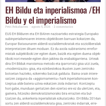
EH Bil­du eta inpe­ria­lis­moa /​EH
Bil­du y el imperialismo
Petri Rekabarren
agos­to 5, 2026
2 comentarios
EUS EH Bil­du­ren eta EH BAI­ren nazioar­te­ko estra­te­gia Euro­pa­ko
subin­pe­ria­lis­moa­ren interes objek­ti­boen barruan kokatzen da,
Euro­par Bata­su­na­ren alder­di sozial­de­mo­kra­tak eta sozio­li­be­ra­lak
inter­pre­tatzen dituen moduan. Ez du axo­la subira­nis­mo erre­for­
mis­tak sub­jek­ti­bo­ki zer egi­ten duen, bai­zik eta egi­ten due­na objek­
ti­bo­ki nori mese­de egi­ten dion jaki­tea da era­ba­ki­ga­rrie­na. Urteak
dira EH Bil­duk mar­xis­moa meto­do eta ipa­rro­rratz gisa utzi zue­la,
«moder­ni­za­zio» gisa, eta ezin­bes­te­koa ikus­ten zuen zen­tro­ko
botoe­tan haz­te­ko, ezke­rre­ko batzuk gal­du­ta. Bai­na orain intere­
satzen zai­gu­na da «aggior­na­men­tu» hark inpe­ria­lis­moa­ren kon­
tzep­tua alde bate­ra uztea eskatzen zio­la inda­rra­ri. Kon­tzep­tu
hori gabe, mun­duan ger­tatzen den ezertxo ere ez da uler­tzen, eta,
gai­ne­ra, hitzez­ko demo­kra­ti­zis­mo­ra­ko bira erraz­ten eta bul­
tzatzen du, anker­ke­ria inpe­ria­lis­tak ezku­tatze­ko. EH Bil­du 2014an
sor­tu zen alder­di sozial­de­mo­kra­ta gisa, zen­tro­ko inda­rrak, erre­