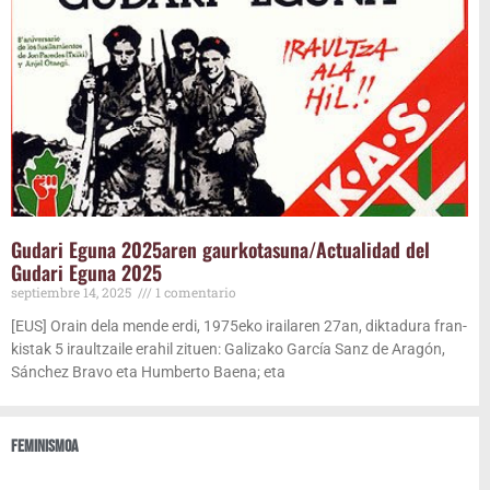
Guda­ri Egu­na 2025aren gaurkotasuna/​Actualidad del
Guda­ri Egu­na 2025
sep­tiem­bre 14, 2025
1 comentario
[EUS] Orain dela men­de erdi, 1975eko irai­la­ren 27an, dik­ta­du­ra fran­
kis­tak 5 iraul­tzai­le erahil zituen: Gali­za­ko Gar­cía Sanz de Ara­gón,
Sán­chez Bra­vo eta Hum­ber­to Bae­na; eta
Femi­nis­moa