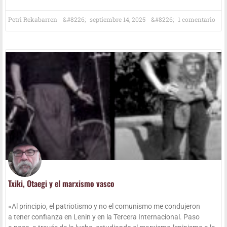
Petri Rekabarren
sep­tiem­bre 14, 2025
1 comentario
Txi­ki, Otae­gi y el mar­xis­mo vasco
«Al prin­ci­pio, el patrio­tis­mo y no el comu­nis­mo me con­du­je­ron
a tener con­fian­za en Lenin y en la Ter­ce­ra Inter­na­cio­nal. Paso