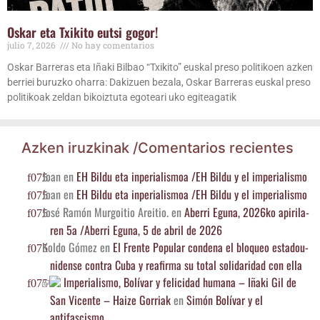
Oskar eta Txi­ki­to eutsi gogor!
julio 7, 2026
No hay comentarios
Oskar Barre­ras eta Iña­ki Bil­bao “Txi­ki­to” eus­kal pre­so poli­ti­koen azken
berriei buruz­ko oha­rra: Daki­zuen beza­la, Oskar Barre­ras eus­kal pre­so
poli­ti­koak zel­dan bikoiz­tu­ta ego­tea­ri uko egiteagatik
Azken iruz­ki­nak /​Comen­ta­rios recientes
Joan
en
EH Bil­du eta inpe­ria­lis­moa /​EH Bil­du y el imperialismo
Joan
en
EH Bil­du eta inpe­ria­lis­moa /​EH Bil­du y el imperialismo
José Ramón Mur­goi­tio Arei­tio.
en
Abe­rri Egu­na, 2026ko api­ri­la­
ren 5a /​Abe­rri Egu­na, 5 de abril de 2026
Kol­do Gómez
en
El Fren­te Popu­lar con­de­na el blo­queo esta­dou­
ni­den­se con­tra Cuba y reafir­ma su total soli­da­ri­dad con ella
Impe­ria­lis­mo, Bolí­var y feli­ci­dad huma­na – Iña­ki Gil de
San Vicen­te – Hai­ze Gorriak
en
Simón Bolí­var y el
antifascismo