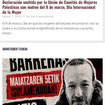
Decla­ra­ción emi­ti­da por la Unión de Comi­tés de Muje­res
Pales­ti­nas con moti­vo del 8 de mar­zo, Día Inter­na­cio­nal
de la Mujer
mar­zo 7, 2026
No hay comentarios
El 8 de mar­zo, día en que las muje­res del mun­do encar­na­ron con su
sudor y su lucha social el sig­ni­fi­ca­do de la resis­ten­cia y la lucha
frente
Amnis­tia­ren txokoa