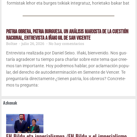
for­mis­tak lehor eta bur­ges txi­kiak inte­gra­tuz, horie­ta­ko bakar bat
Patria obre­ra, patria bur­gue­sa. Un aná­li­sis mar­xis­ta de la cues­tión
nacio­nal, entre­vis­ta a Iña­ki Gil de San Vicente
Boltxe
julio 26, 2026
No hay comentarios
Entre­vis­ta rea­li­za­da por Daniel Sei­xo. Iña­ki, bien­ve­ni­do. Nos gus­
ta­ría agra­de­cer tu tiem­po para char­lar sobre este tema que cree­
mos tan impor­tan­te. Hoy podre­mos hablar, por acla­ma­ción popu­
lar, del dere­cho de auto­de­ter­mi­na­ción en Semen­te de Ven­cer. Te
pre­gun­ta­ría direc­ta­men­te ¿tie­nen patria, los obre­ros? Con­cre­te­
mos tu pregunta:
Azke­nak
EH Bil­du eta inpe­ria­lis­moa /​EH Bil­du y el imperialismo