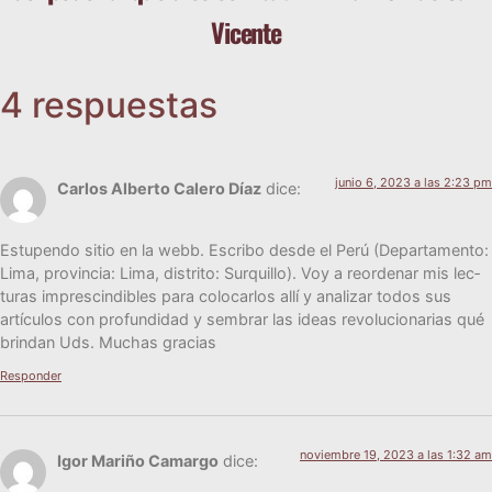
Vicente
4 respuestas
junio 6, 2023 a las 2:23 pm
Carlos Alberto Calero Díaz
dice:
Estu­pen­do sitio en la webb. Escri­bo des­de el Perú (Depar­ta­men­to:
Lima, pro­vin­cia: Lima, dis­tri­to: Sur­qui­llo). Voy a reor­de­nar mis lec­
tu­ras impres­cin­di­bles para colo­car­los allí y ana­li­zar todos sus
artícu­los con pro­fun­di­dad y sem­brar las ideas revo­lu­cio­na­rias qué
brin­dan Uds. Muchas gracias
Responder
noviembre 19, 2023 a las 1:32 am
Igor Mariño Camargo
dice: