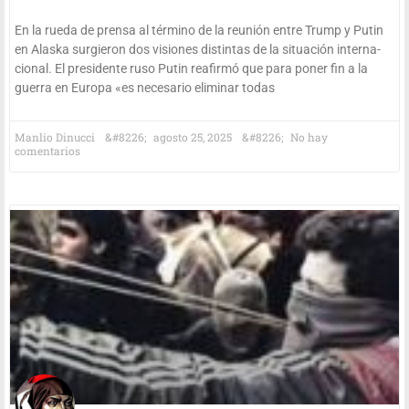
En la rue­da de pren­sa al tér­mino de la reu­nión entre Trump y Putin
en Alas­ka sur­gie­ron dos visio­nes dis­tin­tas de la situa­ción inter­na­
cio­nal. El pre­si­den­te ruso Putin reafir­mó que para poner fin a la
gue­rra en Euro­pa «es nece­sa­rio eli­mi­nar todas
Man­lio Dinucci
agos­to 25, 2025
No hay
comentarios