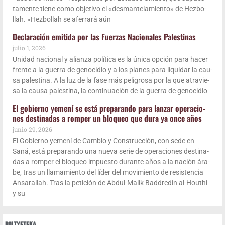
ta­men­te tie­ne como obje­ti­vo el «des­man­te­la­mien­to» de Hez­bo­
llah. «Hez­bo­llah se afe­rra­rá aún
Decla­ra­ción emi­ti­da por las Fuer­zas Nacio­na­les Palestinas
julio 1, 2026
Uni­dad nacio­nal y alian­za polí­ti­ca es la úni­ca opción para hacer
fren­te a la gue­rra de geno­ci­dio y a los pla­nes para liqui­dar la cau­
sa pales­ti­na. A la luz de la fase más peli­gro­sa por la que atra­vie­
sa la cau­sa pales­ti­na, la con­ti­nua­ción de la gue­rra de genocidio
El gobierno yeme­ní se está pre­pa­ran­do para lan­zar ope­ra­cio­
nes des­ti­na­das a rom­per un blo­queo que dura ya once años
junio 29, 2026
El Gobierno yeme­ní de Cam­bio y Cons­truc­ción, con sede en
Saná, está pre­pa­ran­do una nue­va serie de ope­ra­cio­nes des­ti­na­
das a rom­per el blo­queo impues­to duran­te años a la nación ára­
be, tras un lla­ma­mien­to del líder del movi­mien­to de resis­ten­cia
Ansa­ra­llah. Tras la peti­ción de Abdul-Malik Bad­dre­din al-Houthi
y su