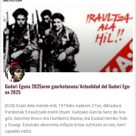
Boltxe­te­ka
Guda­ri Egu­na 2025aren gaurkotasuna/​Actualidad del Guda­ri Egu­
na 2025
[EUS] Orain dela men­de erdi, 1975eko irai­la­ren 27an, dik­ta­du­ra
fran­kis­tak 5 iraul­tzai­le erahil zituen: Gali­za­ko Gar­cía Sanz de Ara­
gón, Sán­chez Bra­vo eta Hum­ber­to Bae­na; eta Eus­kal Herri­ko Txi­ki
y Otae­gi. Esta­tu­ko eko­no­mia infla­zio kri­sia sufritzen ari zen, herri
zapal­du nahiz