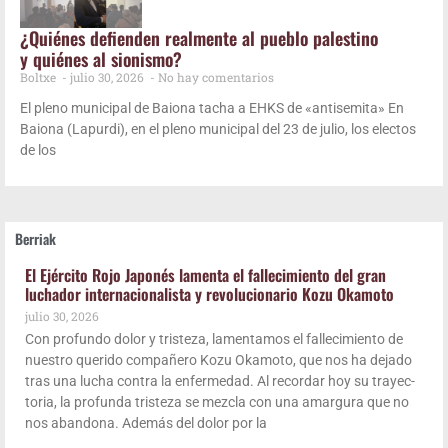
¿Quié­nes defien­den real­men­te al pue­blo pales­tino
y quié­nes al sionismo?
Boltxe
julio 30, 2026
No hay comentarios
El pleno muni­ci­pal de Baio­na tacha a EHKS de «anti­se­mi­ta» En
Baio­na (Lapur­di), en el pleno muni­ci­pal del 23 de julio, los elec­tos
de los
Berriak
El Ejér­ci­to Rojo Japo­nés lamen­ta el falle­ci­mien­to del gran
lucha­dor inter­na­cio­na­lis­ta y revo­lu­cio­na­rio Kozu Okamoto
julio 30, 2026
Con pro­fun­do dolor y tris­te­za, lamen­ta­mos el falle­ci­mien­to de
nues­tro que­ri­do com­pa­ñe­ro Kozu Oka­mo­to, que nos ha deja­do
tras una lucha con­tra la enfer­me­dad. Al recor­dar hoy su tra­yec­
to­ria, la pro­fun­da tris­te­za se mez­cla con una amar­gu­ra que no
nos aban­do­na. Ade­más del dolor por la