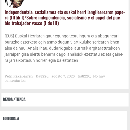
Inde­pen­den­tzia, sozia­lis­moa eta eus­kal herri lan­gi­lea­rea­ren pape­
ra (III­tik I)/Sobre inde­pen­den­cia, socia­lis­mo y el papel del pue­
blo tra­ba­ja­dor vas­co (I de III)
[EUS] Eus­kal Herria­ren gaur egun­go tes­tuin­gu­ru eta aba­gu­nea­ri
buruz­ko azter­ke­ta egin asmo dugun 3 arti­ku­lu­ko seriea­ren lehen
alea da hau. Ana­li­si hau, duda­rik gabe, aurre­tik argi­ta­ra­tu­ta­koen
jarrai­pen gisa uler­tu beha­rra dago, ana­li­siok ezez­ta­tu ez eta gai­ne­
ra jarrai­kor­ta­sun horren egia baieztatzen
Petri Rekabarren
agos­to 7, 2025
No hay
comentarios
Den­da /​Tien­da
Edi­to­ria­la