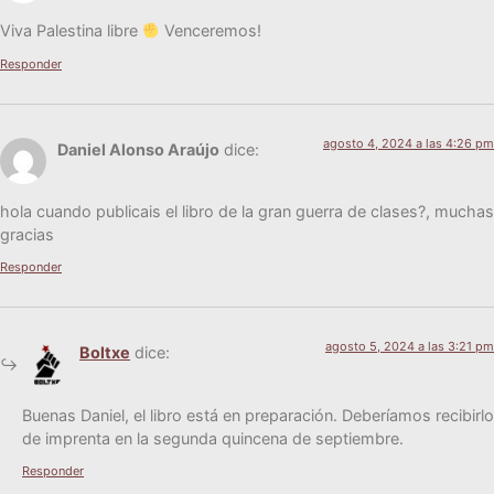
Viva Pales­ti­na libre
Venceremos!
Responder
agosto 4, 2024 a las 4:26 pm
Daniel Alonso Araújo
dice:
hola cuan­do publi­cais el libro de la gran gue­rra de cla­ses?, muchas
gracias
Responder
agosto 5, 2024 a las 3:21 pm
Boltxe
dice:
Bue­nas Daniel, el libro está en pre­pa­ra­ción. Debe­ría­mos reci­bir­lo
de impren­ta en la segun­da quin­ce­na de septiembre.
Responder