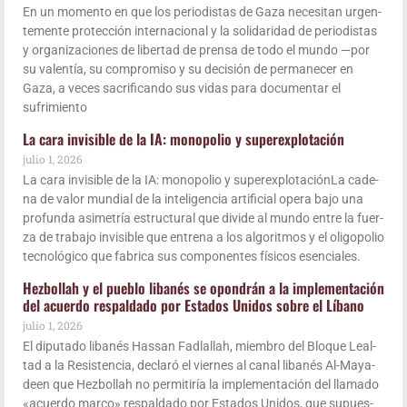
En un momen­to en que los perio­dis­tas de Gaza nece­si­tan urgen­
te­men­te pro­tec­ción inter­na­cio­nal y la soli­da­ri­dad de perio­dis­tas
y orga­ni­za­cio­nes de liber­tad de pren­sa de todo el mun­do —por
su valen­tía, su com­pro­mi­so y su deci­sión de per­ma­ne­cer en
Gaza, a veces sacri­fi­can­do sus vidas para docu­men­tar el
sufrimiento
La cara invi­si­ble de la IA: mono­po­lio y superexplotación
julio 1, 2026
La cara invi­si­ble de la IA: mono­po­lio y super­ex­plo­ta­ción­La cade­
na de valor mun­dial de la inte­li­gen­cia arti­fi­cial ope­ra bajo una
pro­fun­da asi­me­tría estruc­tu­ral que divi­de al mun­do entre la fuer­
za de tra­ba­jo invi­si­ble que entre­na a los algo­rit­mos y el oli­go­po­lio
tec­no­ló­gi­co que fabri­ca sus com­po­nen­tes físi­cos esenciales.
Hez­bo­llah y el pue­blo liba­nés se opon­drán a la imple­men­ta­ción
del acuer­do res­pal­da­do por Esta­dos Uni­dos sobre el Líbano
julio 1, 2026
El dipu­tado liba­nés Has­san Fad­la­llah, miem­bro del Blo­que Leal­
tad a la Resis­ten­cia, decla­ró el vier­nes al canal liba­nés Al-Maya­­­
deen que Hez­bo­llah no per­mi­ti­ría la imple­men­ta­ción del lla­ma­do
«acuer­do mar­co» res­pal­da­do por Esta­dos Uni­dos, que supues­