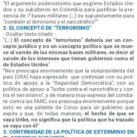
“El argu­men­to pode­ro­sí­si­mo que esgri­me Esta­dos Uni­
dos y su subal­terno en Colom­bia para jus­ti­fi­car la pre­
sen­cia de 7 bases mili­ta­res (…) es supues­ta­men­te para
“com­ba­tir el terro­ris­mo y el nar­co­trá­fi­co”
”
2.
EL CONCEPTO DE “TERRORISMO”
- Ocul­tar tex­to citado -
“(…)
El con­cep­to de “terro­ris­mo” debe­ría ser un con­
cep­to jurí­di­co y no un con­cep­to polí­ti­co que se mue­
ve al vai­vén de las mis­mas bases mili­ta­res, es decir al
vai­vén de los intere­ses que tie­nen gobier­nos como el
de Esta­dos Uni­dos
”
“Nos preo­cu­pa enor­me­men­te que la vice­pre­si­den­ta del
país (USA) haya expre­sa­do
que con­ti­núan con su polí­
ti­ca de apo­yo a la “Segu­ri­dad Demo­crá­ti­ca”, con su
polí­ti­ca de apo­yo a “lucha con­tra el nar­co­trá­fi­co y con­
tra el terro­ris­mo”, y de mane­ra muy expre­sa del com­ba­
te con­tra las FARC, nos preo­cu­pa enor­me­men­te por­que
esto es una paten­te de Cor­so para un gobierno que
expi­ra y que, de todas mane­ras,
el hecho de que se
vaya Uri­be, no sig­ni­fi­ca que la polí­ti­ca que ha tra­za­do
se vaya con él”
3.
CONTINUIDAD DE LA POLÍTICA DE EXTERMINIO EN