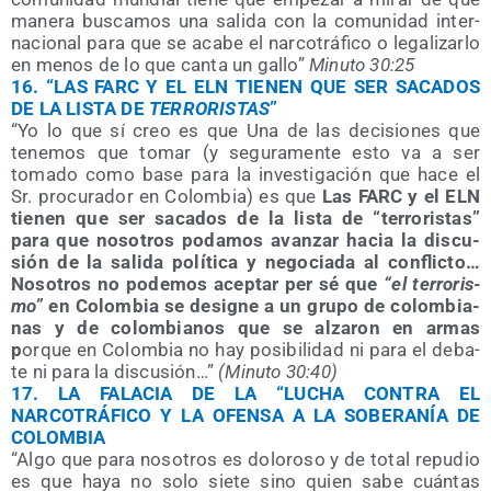
mane­ra bus­ca­mos una sali­da con la comu­ni­dad inter­
na­cio­nal para que se aca­be el nar­co­trá­fi­co o lega­li­zar­lo
en menos de lo que can­ta un gallo”
Minu­to 30:25
16.
“LAS FARC Y EL ELN TIENEN QUE SER SACADOS
DE LA LISTA DE
TERRORISTAS
”
“Yo lo que sí creo es que Una de las deci­sio­nes que
tene­mos que tomar (y segu­ra­men­te esto va a ser
toma­do como base para la inves­ti­ga­ción que hace el
Sr. pro­cu­ra­dor en Colom­bia) es que
Las FARC y el ELN
tie­nen que ser saca­dos de la lis­ta de “terro­ris­tas”
para que noso­tros poda­mos avan­zar hacia la dis­cu­
sión de la sali­da polí­ti­ca y nego­cia­da al con­flic­to…
Noso­tros no pode­mos acep­tar per sé que
“el terro­ris­
mo”
en Colom­bia se desig­ne a un gru­po de colom­bia­
nas y de colom­bia­nos que se alza­ron en armas
p
orque en Colom­bia no hay posi­bi­li­dad ni para el deba­
te ni para la dis­cu­sión…”
(Minu­to 30:40)
17.
LA FALACIA DE LA “LUCHA CONTRA EL
NARCOTRÁFICO Y LA OFENSA A LA SOBERANÍA DE
COLOMBIA
“Algo que para noso­tros es dolo­ro­so y de total repu­dio
es que haya no solo sie­te sino quien sabe cuán­tas