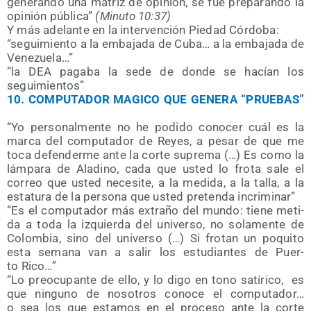
gene­ran­do una matriz de opi­nión, se fue pre­pa­ran­do la
opi­nión públi­ca”
(Minu­to 10:37)
Y más ade­lan­te en la inter­ven­ción Pie­dad Córdoba:
“segui­mien­to a la emba­ja­da de Cuba… a la emba­ja­da de
Venezuela…”
“la DEA paga­ba la sede de don­de se hacían los
seguimientos”
10.
COMPUTADOR MAGICO QUE GENERA “PRUEBAS”
“Yo per­so­nal­men­te no he podi­do cono­cer cuál es la
mar­ca del compu­tador de Reyes, a pesar de que me
toca defen­der­me ante la cor­te supre­ma (…) Es como la
lám­pa­ra de Ala­dino, cada que usted lo fro­ta sale el
correo que usted nece­si­te, a la medi­da, a la talla, a la
esta­tu­ra de la per­so­na que usted pre­ten­da incriminar”
“Es el compu­tador más extra­ño del mun­do: tie­ne meti­
da a toda la izquier­da del uni­ver­so, no sola­men­te de
Colom­bia, sino del uni­ver­so (…) Si fro­tan un poqui­to
esta sema­na van a salir los estu­dian­tes de Puer­
to Rico…”
“Lo preo­cu­pan­te de ello, y lo digo en tono satí­ri­co,
es
que nin­guno de noso­tros cono­ce el compu­tador…
o sea los que esta­mos en el pro­ce­so ante la cor­te