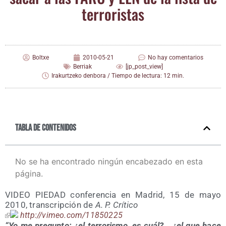
terroristas
Boltxe
2010-05-21
No hay comentarios
Berriak
[jp_post_view]
Irakurtzeko denbora / Tiempo de lectura: 12 min.
Tabla de contenidos
No se ha encontrado ningún encabezado en esta
página.
VIDEO PIEDAD con­fe­ren­cia en Madrid, 15 de mayo
2010, trans­crip­ción de
A. P. Crítico
http://​vimeo​.com/​1​1​8​5​0​225
“Yo me pre­gun­to: ¿el terro­ris­mo, es cuál?… ¿el que hace