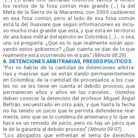
los res­tos de la fosa común más gran­de (…) la del
Meta de la Sie­rra de la Maca­re­na, con 2000 cadá­ve­res
en esa fosa común, pero al lado de esa fosa común
está la del Gua­via­re que según infor­ma­cio­nes es inclu­
so mucho más gran­de que esta, y que está en terri­to­rio
de una base mili­tar del ejér­ci­to en Colom­bia (…)… o sea,
uno se pre­gun­ta: ¿Que es lo que real­men­te están apo­
yan­do estos gobier­nos? ¿Qué cuen­ta se dan de lo que
real­men­te está ocu­rrien­do en el país
” (Minu­to 08:29)
8.
DETENCIONES ARBITRARIAS, PRESOS POLITICOS
“Por no hablar de la can­ti­dad de deten­cio­nes arbi­tra­
rias y masi­vas que se están dan­do per­ma­nen­te­men­te
en Colom­bia; de la can­ti­dad de pro­ce­sa­dos a los cua­
les no se les tie­ne en cuen­ta el debi­do pro­ce­so, que
per­ma­ne­cen años y años en las cár­ce­les… Uste­des
deben cono­cer la deten­ción del pro­fe­sor Miguel Ángel
Bel­trán, secues­tra­do en otro país, y que has­ta la fecha
no ha teni­do un jui­cio que le per­mi­ta defen­der­se real­
men­te, sino que se lo con­de­na de ante­mano y lo que se
hace es un reme­do de jui­cio, pero no hay un jui­cio que
le dé la garan­tía al debi­do pro­ce­so”
(Minu­to 09:07)
“Los abo­ga­dos que enfren­tan el tema de dere­chos