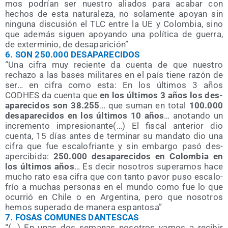
mos podrían ser nues­tro alia­dos para aca­bar con
hechos de esta natu­ra­le­za, no sola­men­te apo­yan sin
nin­gu­na dis­cu­sión el TLC entre la UE y Colom­bia, sino
que ade­más siguen apo­yan­do una polí­ti­ca de gue­rra,
de exter­mi­nio, de desaparición”
6.
SON 250.000
DESAPARECIDOS
“Una cifra muy recien­te da cuen­ta de que nues­tro
recha­zo a las bases mili­ta­res en el país tie­ne razón de
ser… en cifra como esta: En los últi­mos 3 años
CODHES da cuen­ta que
en los últi­mos 3 años los des­
apa­re­ci­dos son 38.255
… que suman en total
100.000
des­apa­re­ci­dos en los últi­mos 10 años
… ano­tan­do un
incre­men­to impre­sio­nan­te(…) El fis­cal ante­rior dio
cuen­ta, 15 días antes de ter­mi­nar su man­da­to dio una
cifra que fue esca­lo­frian­te y sin embar­go pasó des­
aper­ci­bi­da:
250.000 des­apa­re­ci­dos en Colom­bia en
los últi­mos años
…
Es decir noso­tros supe­ra­mos hace
mucho rato esa cifra que con tan­to pavor puso esca­lo­
frío a muchas per­so­nas en el mun­do como fue lo que
ocu­rrió en Chi­le o en Argen­ti­na, pero que noso­tros
hemos supe­ra­do de mane­ra espantosa”
7.
FOSAS COMUNES DANTESCAS
“(…) En unas dos sema­nas noso­tros vamos a reci­bir