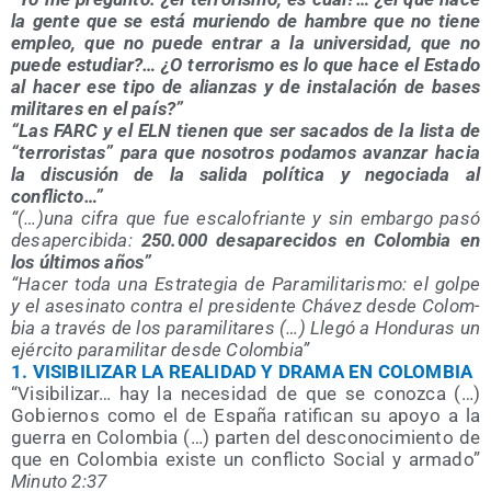
la gen­te que se está murien­do de ham­bre que no tie­ne
empleo, que no pue­de entrar a la uni­ver­si­dad, que no
pue­de estu­diar?… ¿O terro­ris­mo es lo que hace el Esta­do
al hacer ese tipo de alian­zas y de ins­ta­la­ción de bases
mili­ta­res en el país?”
“Las FARC y el ELN tie­nen que ser saca­dos de la lis­ta de
“terro­ris­tas” para que noso­tros poda­mos avan­zar hacia
la dis­cu­sión de la sali­da polí­ti­ca y nego­cia­da al
conflicto…”
“(…)una cifra que fue esca­lo­frian­te y sin embar­go pasó
des­aper­ci­bi­da:
250.000 des­apa­re­ci­dos en Colom­bia en
los últi­mos años”
“Hacer toda una Estra­te­gia de Para­mi­li­ta­ris­mo: el gol­pe
y el ase­si­na­to con­tra el pre­si­den­te Chá­vez des­de Colom­
bia a tra­vés de los para­mi­li­ta­res (…) Lle­gó a Hon­du­ras un
ejér­ci­to para­mi­li­tar des­de Colombia”
1.
VISIBILIZAR LA REALIDAD Y DRAMA EN COLOMBIA
“Visi­bi­li­zar… hay la nece­si­dad de que se conoz­ca (…)
Gobier­nos como el de Espa­ña rati­fi­can su apo­yo a la
gue­rra en Colom­bia (…) par­ten del des­co­no­ci­mien­to de
que en Colom­bia exis­te un con­flic­to Social y arma­do”
Minu­to 2:37