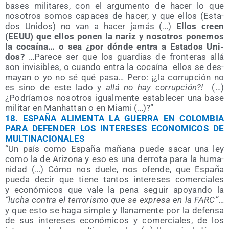
bases mili­ta­res, con el argu­men­to de hacer lo que
noso­tros somos capa­ces de hacer, y que ellos (Esta­
dos Uni­dos) no van a hacer jamás (…)
Ellos creen
(EEUU) que ellos ponen la nariz y noso­tros pone­mos
la cocaí­na… o sea ¿por dón­de entra a Esta­dos Uni­
dos?
…Pare­ce ser que los guar­dias de fron­te­ras allá
son invi­si­bles, o cuan­do entra la cocaí­na
ellos se des­
ma­yan o yo no sé qué pasa… Pero: ¡¿la corrup­ción no
es sino de este lado y
allá no hay corrup­ción?!
(…)
¿Podría­mos noso­tros igual­men­te esta­ble­cer una base
mili­tar en Manhat­tan o en Miami (…)?”
18.
ESPAÑA ALIMENTA LA GUERRA EN COLOMBIA
PARA DEFENDER LOS INTERESES ECONOMICOS DE
MULTINACIONALES
“Un país como Espa­ña maña­na pue­de sacar una ley
como la de Ari­zo­na y eso es una derro­ta para la huma­
ni­dad (…) Cómo nos due­le, nos ofen­de, que Espa­ña
pue­da decir que tie­ne tan­tos intere­ses comer­cia­les
y eco­nó­mi­cos que vale la pena seguir apo­yan­do la
“lucha con­tra el terro­ris­mo que se expre­sa en la FARC”
…
y que esto se haga sim­ple y lla­na­men­te por la defen­sa
de sus intere­ses eco­nó­mi­cos y comer­cia­les, de los