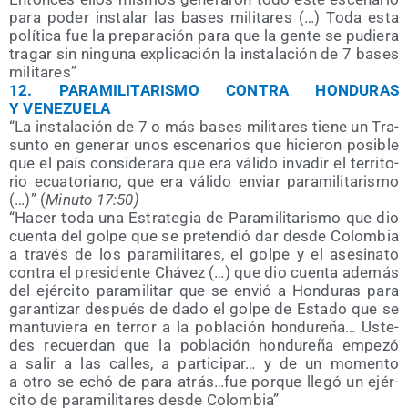
para poder ins­ta­lar las bases mili­ta­res (…) Toda esta
polí­ti­ca fue la pre­pa­ra­ción para que la gen­te se pudie­ra
tra­gar sin nin­gu­na expli­ca­ción la ins­ta­la­ción de 7 bases
militares”
12.
PARAMILITARISMO CONTRA HONDURAS
Y VENEZUELA
“La ins­ta­la­ción de 7 o más bases mili­ta­res tie­ne un Tra­
sun­to en gene­rar unos esce­na­rios que hicie­ron posi­ble
que el país con­si­de­ra­ra que era váli­do inva­dir el terri­to­
rio ecua­to­riano, que era váli­do enviar para­mi­li­ta­ris­mo
(…)” (
Minu­to 17:50)
“Hacer toda una Estra­te­gia de Para­mi­li­ta­ris­mo que dio
cuen­ta del gol­pe que se pre­ten­dió dar des­de Colom­bia
a tra­vés de los para­mi­li­ta­res, el gol­pe y el ase­si­na­to
con­tra el pre­si­den­te Chá­vez (…) que dio cuen­ta ade­más
del ejér­ci­to para­mi­li­tar que se envió a Hon­du­ras para
garan­ti­zar des­pués de dado el gol­pe de Esta­do que se
man­tu­vie­ra en terror a la pobla­ción hon­du­re­ña… Uste­
des recuer­dan que la pobla­ción hon­du­re­ña empe­zó
a salir a las calles, a par­ti­ci­par… y de un momen­to
a otro se echó de para atrás…fue por­que lle­gó un ejér­
ci­to de para­mi­li­ta­res des­de Colombia”