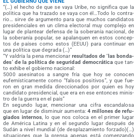
EL GOBIERNO QUE VIENE
“(…) el hecho de que se vaya Uri­be, no sig­ni­fi­ca que la
polí­ti­ca que ha tra­za­do se vaya con él…Todo lo con­tra­
rio… sir­ve de argu­men­to para que muchos can­di­da­tos
pre­si­den­cia­les en un cli­ma elec­to­ral muy com­ple­jo en
lugar de plan­tear defen­sa de la sobe­ra­nía nacio­nal, de
la sobe­ra­nía popu­lar, se apa­lan­quen en estos con­cep­
tos de paí­ses como estos (EEUU) para con­ti­nuar en
una polí­ti­ca que degrada (…)”
“Y val­dría la pena men­cio­nar
resul­ta­dos de ‘las bon­da­
des’ de la polí­ti­ca de segu­ri­dad demo­crá­ti­ca
que tan­
to exhi­be el gobierno nacional:
5000 ase­si­na­tos a san­gre fría que hoy se cono­cen
eufe­mís­ti­ca­men­te como “fal­sos posi­ti­vos”, y que fue­
ron en gran medi­da direc­cio­na­dos por quien es hoy
can­di­da­to pre­si­den­cial, que era en ese enton­ces minis­
tro de la gue­rra en el país”
En segun­do lugar, men­cio­nar una cifra escan­da­lo­sa
que en lugar de dis­mi­nuir aumen­ta:
4 millo­nes de refu­
gia­dos inter­nos
, lo que nos colo­ca en el pri­mer lugar
de Amé­ri­ca Lati­na y en el segun­do lugar des­pués de
Sudán a nivel mun­dial (de des­pla­za­mien­to for­za­do)(…)
situa­cio­nes que la pren­sa ape­nas está comen­zan­do