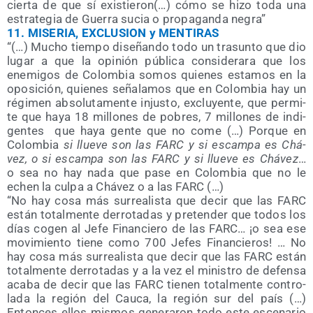
cier­ta de que sí exis­tie­ron(…) cómo se hizo toda una
estra­te­gia de Gue­rra sucia o pro­pa­gan­da negra”
11.
MISERIA, EXCLUSION y MENTIRAS
“(…) Mucho tiem­po dise­ñan­do todo un tra­sun­to que dio
lugar a que la opi­nión públi­ca con­si­de­ra­ra que los
enemi­gos de Colom­bia somos quie­nes esta­mos en la
opo­si­ción, quie­nes seña­la­mos que en Colom­bia hay un
régi­men abso­lu­ta­men­te injus­to, exclu­yen­te, que per­mi­
te que haya 18 millo­nes de pobres, 7 millo­nes de indi­
gen­tes
que haya gen­te que no come (…) Por­que en
Colom­bia
si llue­ve son las FARC y si escam­pa es Chá­
vez, o si escam­pa son las FARC y si llue­ve es Chá­vez
…
o sea no hay nada que pase en Colom­bia que no le
echen la cul­pa a
Chá­vez o a las FARC (…)
“No hay cosa más surrea­lis­ta que decir que las FARC
están total­men­te derro­ta­das y pre­ten­der que todos los
días cogen al Jefe Finan­cie­ro de las FARC… ¡o sea ese
movi­mien­to tie­ne como 700 Jefes Finan­cie­ros! … No
hay cosa más surrea­lis­ta que decir que las FARC están
total­men­te derro­ta­das y a la vez el minis­tro de defen­sa
aca­ba de decir que las FARC tie­nen total­men­te con­tro­
la­da la región del Cau­ca, la región sur del país (…)
Enton­ces ellos mis­mos gene­ra­ron todo este esce­na­rio