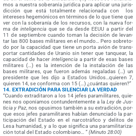
mos a nues­tra sobe­ra­nía jurí­di­ca para apli­car una juris­
dic­ción que está total­men­te rela­cio­na­da con
los
intere­ses hege­mó­ni­cos en tér­mi­nos de lo que tie­ne que
ver con la sobe­ra­nía de los recur­sos, con la nue­va for­
ma de
inte­li­gen­cia
que se da des­de EEUU a par­tir del
11 de sep­tiem­bre cuan­do toman la deci­sión de levan­
tar las 800 bases mili­ta­res en el mun­do… Pero sobre­to­
do por la capa­ci­dad que tie­ne un por­ta avión de trans­
por­tar can­ti­da­des de Ura­nio sin tener que tan­quear, la
capa­ci­dad de hacer
inte­li­gen­cia
a par­tir de esas bases
mili­ta­res (…) es la inten­ción de la ins­ta­la­ción de las
bases mili­ta­res, que fue­ron ade­más rega­la­das (…) un
pre­si­den­te que les dijo a Esta­dos Unidos…quieren 7,
quie­ren 14, se con­for­ma con 15 (…) ¿cuán­tas quieren?”
14.
EXTRADICIÓN PARA SILENCIAR LA VERDAD
“Cuan­do extra­di­ta­ron a los 14 jefes para­mi­li­ta­res, quie­
nes nos opo­nía­mos con­tun­den­te­men­te a la
Ley de Jus­
ti­cia y Paz
, nos opu­si­mos tam­bién a su extra­di­ción, por­
que esos jefes para­mi­li­ta­res habían denun­cia­do la par­
ti­ci­pa­ción del Esta­do en el nar­co­trá­fi­co y deli­tos de
Lesa huma­ni­dad, y a lo que sig­ni­fi­ca una para­mi­li­ta­ri­za­
ción total del Esta­do colom­biano… ”
(Minu­to 28:00)