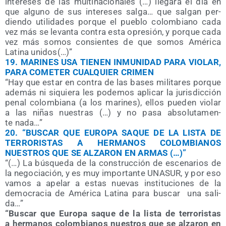
intere­ses de las mul­ti­na­cio­na­les (…) lle­ga­rá el día en
que alguno de sus intere­ses sal­ga… que sal­gan per­
dien­do uti­li­da­des por­que el pue­blo colom­biano cada
vez más se levan­ta con­tra esta opre­sión, y por­que cada
vez más somos con­sien­tes de que somos Amé­ri­ca
Lati­na unidos(…)”
19.
MARINES USA TIENEN INMUNIDAD PARA VIOLAR,
PARA COMETER CUALQUIER CRIMEN
“Hay que estar en con­tra de las bases mili­ta­res por­que
ade­más ni siquie­ra les pode­mos apli­car la juris­dic­ción
penal colom­bia­na (a los mari­nes), ellos pue­den vio­lar
a las niñas nues­tras (…) y no pasa abso­lu­ta­men­
te nada…”
20.
“BUSCAR QUE EUROPA SAQUE DE LA LISTA DE
TERRORISTAS A HERMANOS COLOMBIANOS
NUESTROS QUE SE ALZARON EN ARMAS (…)”
“(…) La bús­que­da de la cons­truc­ción de esce­na­rios de
la nego­cia­ción, y es muy impor­tan­te UNASUR, y por eso
vamos a ape­lar a estas nue­vas ins­ti­tu­cio­nes de la
demo­cra­cia de Amé­ri­ca Lati­na para bus­car
una sali­
da…”
“Bus­car que Euro­pa saque de la lis­ta de terro­ris­tas
a her­ma­nos colom­bia­nos nues­tros que se alza­ron en