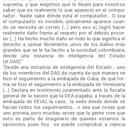
supre­ma, y que exi­gi­mos que lo lle­ven para noso­tros
saber que es real­men­te lo que apa­re­ció en el compu­
tador… Nadie sabe dón­de está el compu­tador… O sea
el compu­tador es invi­si­ble, úni­ca­men­te apa­re­ce cuan­
do se nece­si­ta un correo (…) pero eso sí, logró hacer
real­men­te daño fren­te al res­pe­to por el debi­do pro­ce­
so (…) Ha hecho mucho daño en todo lo que sig­ni­fi­ca el
dere­cho a opi­nar libremente…unos de los daños más
gran­des que se le ha hecho a la socie­dad colom­bia­na,
des­de una ins­tan­cia de inte­li­gen­cia del Esta­do
(el DAS)”
“Des­de una ins­tan­cia de inte­li­gen­cia del Esta­do… uno
de los miem­bros del DAS da cuen­ta de qué mane­ra se
hizo el segui­mien­to a la emba­ja­da de Cuba, de qué for­
ma se hizo el segui­mien­to a la emba­ja­da de Vene­zue­la
(…) Decla­ra en tes­ti­mo­nio jura­men­ta­do ante la fis­ca­lía
gene­ral de la nación que la DEA paga­ba, a tra­vés de la
emba­ja­da de EEUU, la casa,
la sede des­de don­de se
hacían todos los segui­mien­tos… o sea que cosas que
uno pre­veía, pero muchas veces que la gen­te cree que
esto es par­te de ima­gi­na­rio de quie­nes esta­mos la
opo­si­ción, pues hoy
se pue­de com­pro­bar a cien­cia