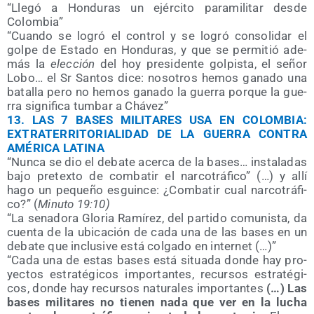
“Lle­gó a Hon­du­ras un ejér­ci­to para­mi­li­tar des­de
Colombia”
“Cuan­do se logró el con­trol y se logró con­so­li­dar el
gol­pe de Esta­do en Hon­du­ras, y que se per­mi­tió ade­
más la
elec­ción
del hoy pre­si­den­te gol­pis­ta, el señor
Lobo… el Sr San­tos dice: noso­tros hemos gana­do una
bata­lla pero no hemos gana­do la gue­rra por­que la gue­
rra sig­ni­fi­ca tum­bar a Chávez”
13.
LAS 7 BASES MILITARES USA EN COLOMBIA:
EXTRATERRITORIALIDAD DE LA GUERRA CONTRA
AMÉRICA LATINA
“Nun­ca se dio el deba­te acer­ca de la bases… ins­ta­la­das
bajo pre­tex­to de com­ba­tir el nar­co­trá­fi­co” (…) y allí
hago un peque­ño esguin­ce: ¿Com­ba­tir cual nar­co­trá­fi­
co?” (
Minu­to 19:10)
“La sena­do­ra Glo­ria Ramí­rez, del par­ti­do comu­nis­ta, da
cuen­ta de la ubi­ca­ción de cada una de las bases en un
deba­te que inclu­si­ve está col­ga­do en internet (…)”
“Cada una de estas bases está situa­da don­de hay pro­
yec­tos estra­té­gi­cos impor­tan­tes, recur­sos estra­té­gi­
cos, don­de hay recur­sos natu­ra­les impor­tan­tes
(…) Las
bases mili­ta­res no tie­nen nada que ver en la lucha