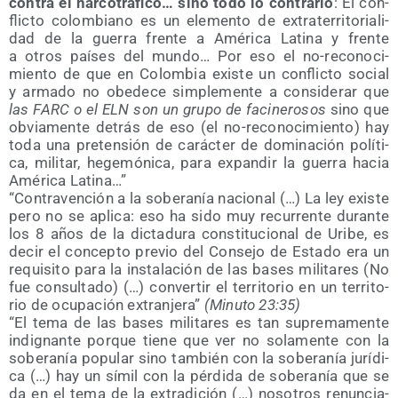
con­tra el nar­co­trá­fi­co… sino todo lo con­tra­rio
: El con­
flic­to colom­biano es un ele­men­to de extra­te­rri­to­ria­li­
dad de la gue­rra fren­te a Amé­ri­ca Lati­na y fren­te
a otros paí­ses del mun­do… Por eso el no-reco­no­ci­
mien­to de que en Colom­bia exis­te un con­flic­to social
y arma­do no obe­de­ce sim­ple­men­te a con­si­de­rar que
las FARC o el ELN son un gru­po de faci­ne­ro­sos
sino que
obvia­men­te detrás de eso (el no-reco­no­ci­mien­to) hay
toda una pre­ten­sión de carác­ter de domi­na­ción polí­ti­
ca, mili­tar, hege­mó­ni­ca, para expan­dir la gue­rra hacia
Amé­ri­ca Latina…”
“Con­tra­ven­ción a la sobe­ra­nía nacio­nal (…) La ley exis­te
pero no se apli­ca: eso ha sido muy recu­rren­te duran­te
los 8 años de la dic­ta­du­ra cons­ti­tu­cio­nal de Uri­be, es
decir el con­cep­to pre­vio del Con­se­jo de Esta­do era un
requi­si­to para la ins­ta­la­ción de las bases mili­ta­res (No
fue con­sul­ta­do) (…) con­ver­tir el terri­to­rio en un terri­to­
rio de ocu­pa­ción extran­je­ra”
(Minu­to 23:35)
“El tema de las bases mili­ta­res es tan supre­ma­men­te
indig­nan­te por­que tie­ne
que ver no sola­men­te con la
sobe­ra­nía popu­lar sino tam­bién con la sobe­ra­nía jurí­di­
ca (…) hay un símil con la pér­di­da de sobe­ra­nía que se
da en el tema de la extra­di­ción (…) noso­tros renun­cia­