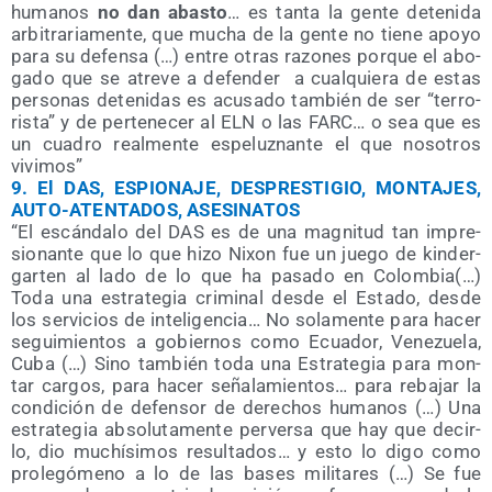
huma­nos
no dan abas­to
… es tan­ta la gen­te dete­ni­da
arbi­tra­ria­men­te, que mucha de la gen­te no tie­ne apo­yo
para su defen­sa (…) entre otras razo­nes por­que el abo­
ga­do que se atre­ve a defen­der
a cual­quie­ra de estas
per­so­nas dete­ni­das es acu­sa­do tam­bién de ser “terro­
ris­ta” y de per­te­ne­cer al ELN o las FARC… o sea que es
un cua­dro real­men­te espe­luz­nan­te el que noso­tros
vivimos”
9.
El DAS, ESPIONAJE, DESPRESTIGIO, MONTAJES,
AUTO-ATENTADOS, ASESINATOS
“El escán­da­lo del DAS es de una mag­ni­tud tan impre­
sio­nan­te que lo que hizo Nixon fue un
jue­go de kin­der­
gar­ten al lado de lo que ha pasa­do en Colom­bia(…)
Toda una estra­te­gia cri­mi­nal des­de el Esta­do, des­de
los ser­vi­cios de inte­li­gen­cia… No sola­men­te para
hacer
segui­mien­tos a gobier­nos como Ecua­dor, Vene­zue­la,
Cuba (…) Sino tam­bién toda una Estra­te­gia para mon­
tar car­gos, para hacer seña­la­mien­tos… para reba­jar la
con­di­ción de defen­sor de dere­chos huma­nos (…) Una
estra­te­gia abso­lu­ta­men­te per­ver­sa que hay que decir­
lo, dio muchí­si­mos resul­ta­dos… y esto lo digo como
pro­le­gó­meno a lo de las bases mili­ta­res (…) Se fue