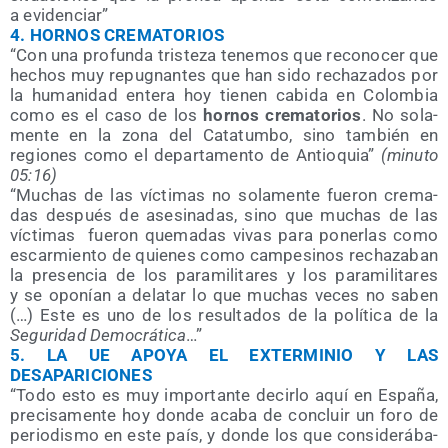
a evidenciar”
4.
HORNOS CREMATORIOS
“Con una pro­fun­da tris­te­za tene­mos que reco­no­cer que
hechos muy repug­nan­tes que han sido recha­za­dos por
la huma­ni­dad ente­ra hoy tie­nen cabi­da en Colom­bia
como es el caso de los
hor­nos cre­ma­to­rios
. No sola­
men­te en la zona del Cata­tum­bo, sino tam­bién en
regio­nes como el depar­ta­men­to de Antio­quia”
(minu­to
05:16)
“Muchas de las víc­ti­mas no sola­men­te fue­ron cre­ma­
das des­pués de ase­si­na­das, sino que muchas de las
víc­ti­mas
fue­ron que­ma­das vivas para poner­las como
escar­mien­to de quie­nes como cam­pe­si­nos recha­za­ban
la pre­sen­cia de los para­mi­li­ta­res y los para­mi­li­ta­res
y se opo­nían a dela­tar lo que muchas veces no saben
(…) Este es uno de los resul­ta­dos de la polí­ti­ca de la
Segu­ri­dad Demo­crá­ti­ca
…”
5.
LA UE APOYA EL EXTERMINIO Y LAS
DESAPARICIONES
“Todo esto es
muy impor­tan­te decir­lo aquí en Espa­ña,
pre­ci­sa­men­te hoy don­de aca­ba de con­cluir un foro de
perio­dis­mo en este país, y don­de los que con­si­de­rá­ba­