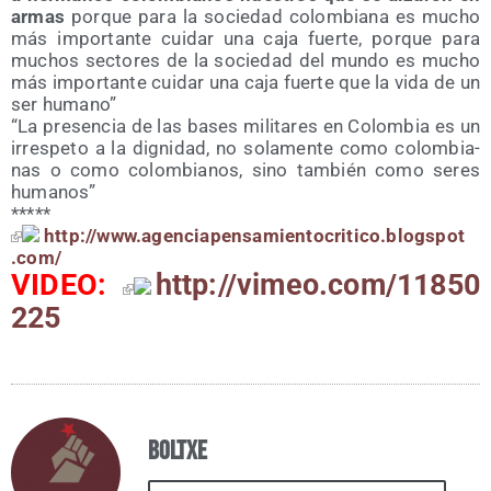
armas
por­que para la socie­dad colom­bia­na es mucho
más impor­tan­te cui­dar una caja fuer­te, por­que para
muchos sec­to­res de la socie­dad del mun­do es mucho
más impor­tan­te cui­dar una caja fuer­te que la vida de un
ser humano”
“La pre­sen­cia de las bases mili­ta­res en Colom­bia es un
irres­pe­to a la dig­ni­dad, no sola­men­te como colom­bia­
nas o como colom­bia­nos, sino tam­bién como seres
humanos”
*****
http://​www​.agen​cia​pen​sa​mien​to​cri​ti​co​.blogs​pot​
.com/
VIDEO:
http://​vimeo​.com/​1​1​8​5​0​
225
Boltxe