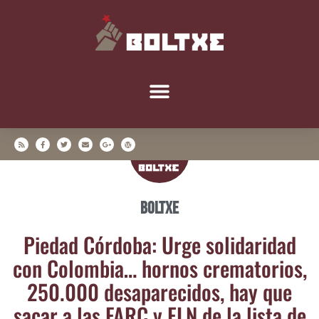
Boltxe
Pie­dad Cór­do­ba: Urge soli­da­ri­dad
con Colom­bia… hor­nos cre­ma­to­rios,
250.000 des­apa­re­ci­dos, hay que
sacar a las FARC y ELN de la lis­ta de