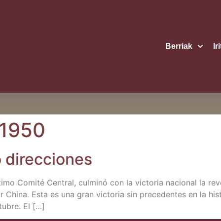
Berriak
Ir
 1950
o direcciones
­mo Comi­té Cen­tral, cul­mi­nó con la vic­to­ria nacio­nal la rev
r Chi­na. Esta es una gran vic­to­ria sin pre­ce­den­tes en la his­to
u­bre. El […]