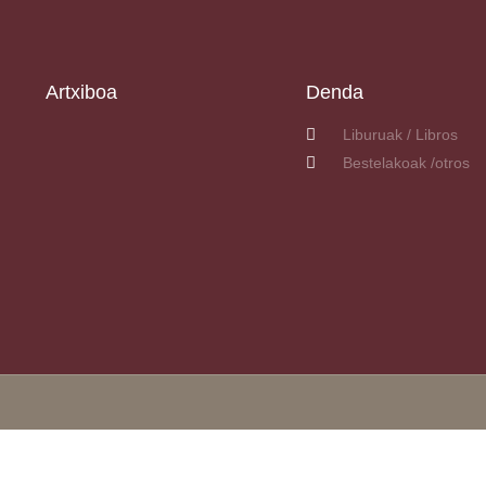
Artxiboa
Denda
Liburuak / Libros
Bestelakoak /otros