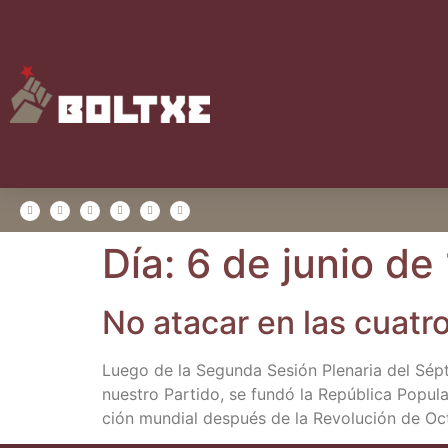
Día:
6 de junio de
No ata­car en las cua­tr
Lue­go de la Segun­da Sesión Ple­na­ria del Sép­ti
nues­tro Par­ti­do, se fun­dó la Repú­bli­ca Popu­la
ción mun­dial des­pués de la Revo­lu­ción de Oct