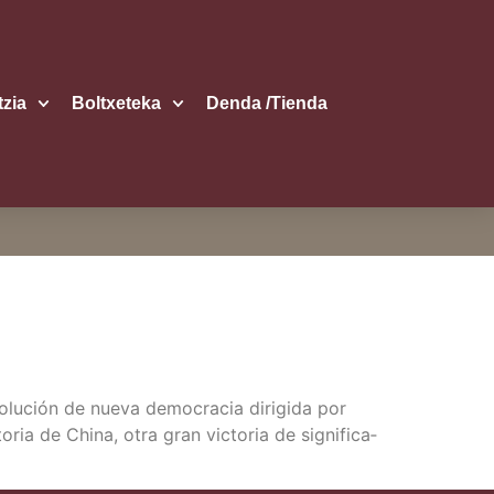
itzia
Boltxe­te­ka
Den­da /​Tien­da
o­lu­ción de nue­va demo­cra­cia diri­gi­da por
­ria de Chi­na, otra gran vic­to­ria de sig­ni­fi­ca­