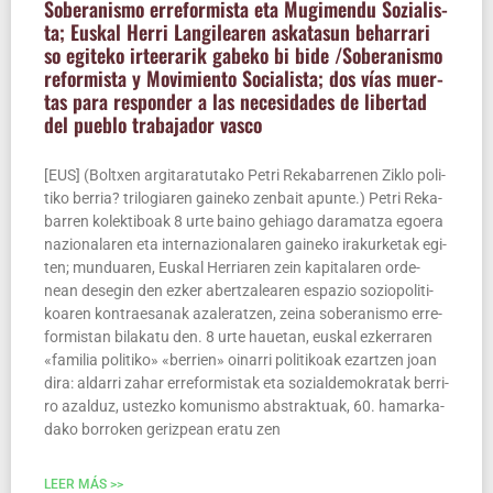
Sobe­ra­nis­mo erre­for­mis­ta eta Mugi­men­du Sozia­lis­
ta; Eus­kal Herri Lan­gi­lea­ren aska­ta­sun beha­rra­ri
so egi­te­ko irtee­ra­rik gabe­ko bi bide /​Sobe­ra­nis­mo
refor­mis­ta y Movi­mien­to Socia­lis­ta; dos vías muer­
tas para res­pon­der a las nece­si­da­des de liber­tad
del pue­blo tra­ba­ja­dor vasco
[EUS] (Boltxen argi­ta­ra­tu­ta­ko Petri Reka­ba­rre­nen Ziklo poli­
ti­ko berria? tri­lo­gia­ren gai­ne­ko zen­bait apun­te.) Petri Reka­
ba­rren kolek­ti­boak 8 urte baino gehia­go dara­matza egoe­ra
nazio­na­la­ren eta inter­na­zio­na­la­ren gai­ne­ko ira­kur­ke­tak egi­
ten; mun­dua­ren, Eus­kal Herria­ren zein kapi­ta­la­ren orde­
nean desegin den ezker aber­tza­lea­ren espa­zio sozio­po­li­ti­
koa­ren kon­trae­sa­nak aza­le­ratzen, zei­na sobe­ra­nis­mo erre­
for­mis­tan bila­ka­tu den. 8 urte haue­tan, eus­kal ezke­rra­ren
«fami­lia poli­ti­ko» «berrien» oina­rri poli­ti­koak ezar­tzen joan
dira: alda­rri zahar erre­for­mis­tak eta sozial­de­mo­kra­tak berri­
ro azal­duz, ustez­ko komu­nis­mo abs­trak­tuak, 60. hamar­ka­
da­ko borro­ken geriz­pean era­tu zen
LEER MÁS >>