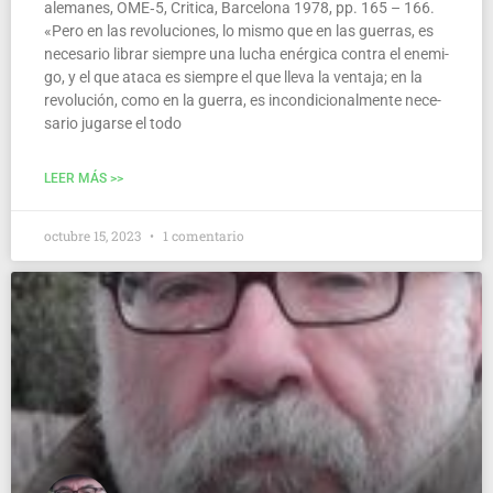
ale­ma­nes, OME‑5, Cri­ti­ca, Bar­ce­lo­na 1978, pp. 165 – 166.
«Pero en las revo­lu­cio­nes, lo mis­mo que en las gue­rras, es
nece­sa­rio librar siem­pre una lucha enér­gi­ca con­tra el enemi­
go, y el que ata­ca es siem­pre el que lle­va la ven­ta­ja; en la
revo­lu­ción, como en la gue­rra, es incon­di­cio­nal­men­te nece­
sa­rio jugar­se el todo
LEER MÁS >>
octubre 15, 2023
1 comentario