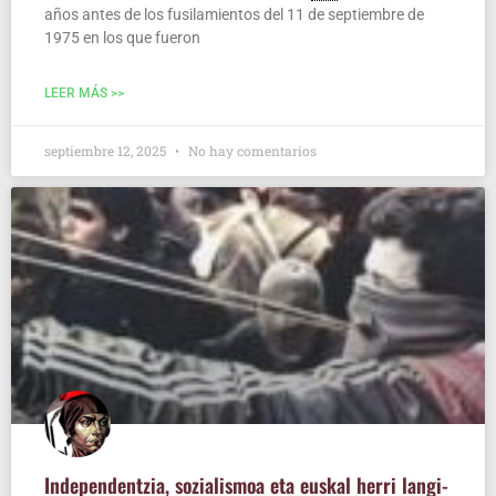
años antes de los fusi­la­mien­tos del 11 de sep­tiem­bre de
1975 en los que fueron
LEER MÁS >>
septiembre 12, 2025
No hay comentarios
Inde­pen­den­tzia, sozia­lis­moa eta eus­kal herri lan­gi­