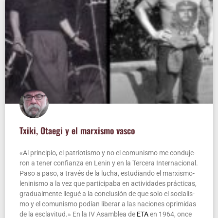
Txi­ki, Otae­gi y el mar­xis­mo vasco
«Al prin­ci­pio, el patrio­tis­mo y no el comu­nis­mo me con­du­je­
ron a tener con­fian­za en Lenin y en la Ter­ce­ra Inter­na­cio­nal.
Paso a paso, a tra­vés de la lucha, estu­dian­do el mar­­xi­s­­mo-
leni­­ni­s­­mo a la vez que par­ti­ci­pa­ba en acti­vi­da­des prác­ti­cas,
gra­dual­men­te lle­gué a la con­clu­sión de que solo el socia­lis­
mo y el comu­nis­mo podían libe­rar a las nacio­nes opri­mi­das
de la escla­vi­tud.» En la IV Asam­blea de
ETA
en 1964, once