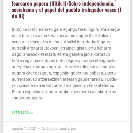
lea­rea­ren pape­ra (III­tik I)/Sobre inde­pen­den­cia,
socia­lis­mo y el papel del pue­blo tra­ba­ja­dor vas­co (I
de III)
[EUS] Eus­kal Herria­ren gaur egun­go tes­tuin­gu­ru eta aba­gu­
nea­ri buruz­ko azter­ke­ta egin asmo dugun 3 arti­ku­lu­ko
seriea­ren lehen alea da hau. Ana­li­si hau, duda­rik gabe,
aurre­tik argi­ta­ra­tu­ta­koen jarrai­pen gisa uler­tu beha­rra
dago, ana­li­siok ezez­ta­tu ez eta gai­ne­ra jarrai­kor­ta­sun
horren egia baiez­tatzen duten egoe­ra berrien eten­ga­be­ko
ager­pe­nak kon­tuan har­tu­ta. Aurre­ko tri­lo­gian esan­da­koa
gogo­ra ekar deza­gun, espai­niar gober­nua babes­tuz gero
aurre­ra­pau­so atze­rae­zi­nen atee­tan gau­de­na­ren EH Bil­du­
ren sines­ne­ma­ri eran­tzu­nez zera genion: «Eus­kal Herria,
Esta­tu espai­nia­rrak onar­tu­ta­ko «geo­me­tria alda­ko­rre­ko»
«subira­no­ta­sun»
LEER MÁS >>
agosto 7, 2025
No hay comentarios