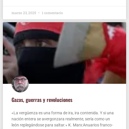
marzo 23, 2025
1 comentario
Gazas, gue­rras y revoluciones
«La ver­güen­za es una for­ma de ira, ira con­te­ni­da. Y si una
nación ente­ra se aver­gon­za­ra real­men­te, sería como un
león reple­gán­do­se para sal­tar.» K. Marx:Anuarios fran­co­