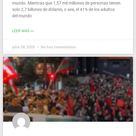
mun­do. Mien­tras que 1,57 mil millo­nes de per­so­nas tie­nen
solo 2,7 billo­nes de dóla­res, o sea, el 41% de los adul­tos
del mundo
LEER MÁS >>
julio 28, 2025
No hay comentarios