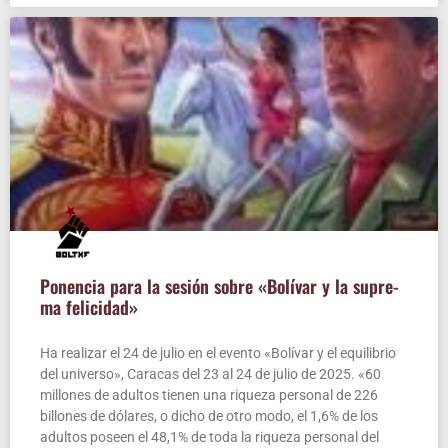
Ponen­cia para la sesión sobre «Bolí­var y la supre­
ma felicidad»
Ha rea­li­zar el 24 de julio en el even­to «Bolí­var y el equi­li­brio
del uni­ver­so», Cara­cas del 23 al 24 de julio de 2025. «60
millo­nes de adul­tos tie­nen una rique­za per­so­nal de 226
billo­nes de dóla­res, o dicho de otro modo, el 1,6% de los
adul­tos poseen el 48,1% de toda la rique­za per­so­nal del