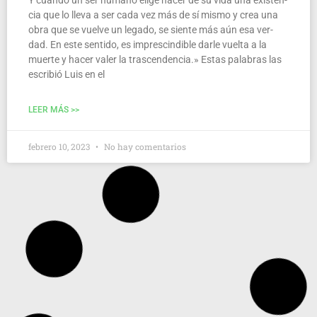
Y cuan­do un ser humano eli­ge hacer de su vida una exis­ten­
cia que lo lle­va a ser cada vez más de sí mis­mo y crea una
obra que se vuel­ve un lega­do, se sien­te más aún esa ver­
dad. En este sen­ti­do, es impres­cin­di­ble dar­le vuel­ta a la
muer­te y hacer valer la tras­cen­den­cia.» Estas pala­bras las
escri­bió Luis en el
LEER MÁS >>
febrero 10, 2023
No hay comentarios