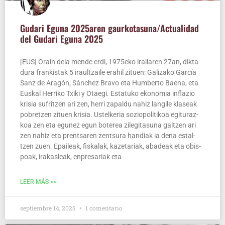
Guda­ri Egu­na 2025aren gaurkotasuna/​Actualidad
del Guda­ri Egu­na 2025
[EUS] Orain dela men­de erdi, 1975eko irai­la­ren 27an, dik­ta­
du­ra fran­kis­tak 5 iraul­tzai­le erahil zituen: Gali­za­ko Gar­cía
Sanz de Ara­gón, Sán­chez Bra­vo eta Hum­ber­to Bae­na; eta
Eus­kal Herri­ko Txi­ki y Otae­gi. Esta­tu­ko eko­no­mia infla­zio
kri­sia sufritzen ari zen, herri zapal­du nahiz lan­gi­le kla­seak
pobretzen zituen kri­sia. Ustel­ke­ria sozio­po­li­ti­koa egi­tu­raz­
koa zen eta egu­nez egun bote­rea zile­gi­ta­su­na gal­tzen ari
zen nahiz eta pren­tsa­ren zen­tsu­ra han­diak ia dena estal­
tzen zuen. Epai­leak, fis­ka­lak, kaze­ta­riak, aba­deak eta obis­
poak, ira­kas­leak, enpre­sa­riak eta
LEER MÁS >>
septiembre 14, 2025
1 comentario