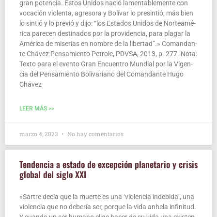
gran poten­cia. Estos Uni­dos nació lamen­ta­ble­men­te con
voca­ción vio­len­ta, agre­so­ra y Bolí­var lo pre­sin­tió, más bien
lo sin­tió y lo pre­vió y dijo: “los Esta­dos Uni­dos de Nor­te­amé­
ri­ca pare­cen des­ti­na­dos por la pro­vi­den­cia, para pla­gar la
Amé­ri­ca de mise­rias en nom­bre de la liber­tad”.» Coman­dan­
te Chávez:Pensamiento Petro­le, PDVSA, 2013, p. 277. Nota:
Tex­to para el even­to Gran Encuen­tro Mun­dial por la Vigen­
cia del Pen­sa­mien­to Boli­va­riano del Coman­dan­te Hugo
Chávez
LEER MÁS >>
marzo 4, 2023
No hay comentarios
Ten­den­cia a esta­do de excep­ción pla­ne­ta­rio y cri­sis
glo­bal del siglo XXI
«Sar­tre decía que la muer­te es una ‘vio­len­cia inde­bi­da’, una
vio­len­cia que no debe­ría ser, por­que la vida anhe­la infi­ni­tud.