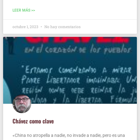
LEER MÁS >>
octubre 1, 2023
No hay comentarios
Chá­vez como clave
«Chi­na no atro­pe­lla a nadie, no inva­de a nadie, pero es una