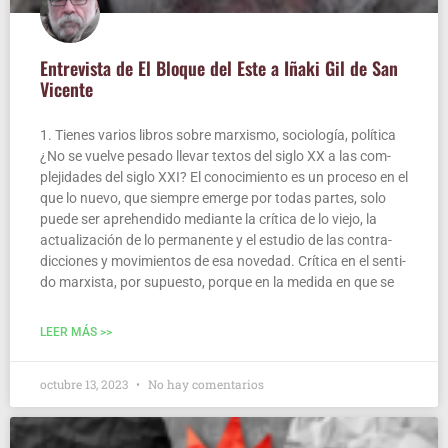
Entre­vis­ta de El Blo­que del Este a Iña­ki Gil de San
Vicente
1. Tie­nes varios libros sobre mar­xis­mo, socio­lo­gía, polí­ti­ca
¿No se vuel­ve pesa­do lle­var tex­tos del siglo XX a las com­
ple­ji­da­des del siglo XXI? El cono­ci­mien­to es un pro­ce­so en el
que lo nue­vo, que siem­pre emer­ge por todas par­tes, solo
pue­de ser aprehen­di­do median­te la crí­ti­ca de lo vie­jo, la
actua­li­za­ción de lo per­ma­nen­te y el estu­dio de las con­tra­
dic­cio­nes y movi­mien­tos de esa nove­dad. Crí­ti­ca en el sen­ti­
do mar­xis­ta, por supues­to, por­que en la medi­da en que se
LEER MÁS >>
octubre 13, 2023
No hay comentarios