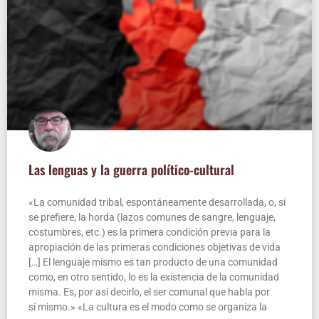
Las len­guas y la gue­rra político-cultural
«La comu­ni­dad tri­bal, espon­tá­nea­men­te desa­rro­lla­da, o, si
se pre­fie­re, la hor­da (lazos comu­nes de san­gre, len­gua­je,
cos­tum­bres, etc.) es la pri­me­ra con­di­ción pre­via para la
apro­pia­ción de las pri­me­ras con­di­cio­nes obje­ti­vas de vida
[…] El len­gua­je mis­mo es tan pro­duc­to de una comu­ni­dad
como, en otro sen­ti­do, lo es la exis­ten­cia de la comu­ni­dad
mis­ma. Es, por así decir­lo, el ser comu­nal que habla por
sí mis­mo.» «La cul­tu­ra es el modo como se orga­ni­za la