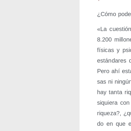
¿Cómo pode­
«La cues­tión
8.200 millo­n
físi­cas y psi
están­da­res 
Pero ahí está
sas ni nin­gú
hay tan­ta ri
siquie­ra co
rique­za?, ¿q
do en que ex