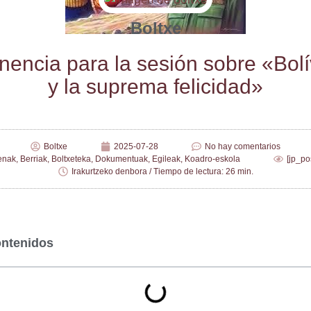
Boltxe
nen­cia para la sesión sobre «Bolí­
y la supre­ma felicidad»
Boltxe
2025-07-28
No hay comentarios
enak
,
Berriak
,
Boltxeteka
,
Dokumentuak
,
Egileak
,
Koadro-eskola
[jp_po
Irakurtzeko denbora / Tiempo de lectura: 26 min.
ontenidos