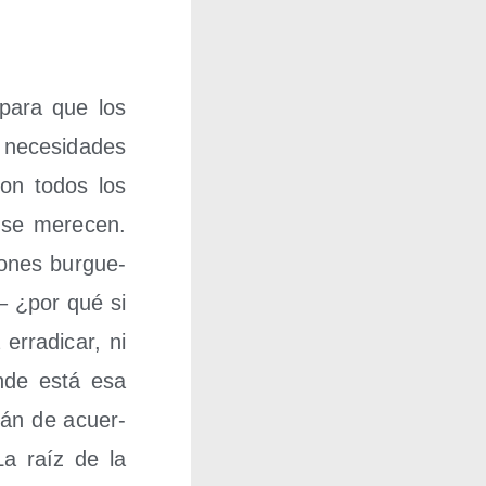
, para que los
nece­si­da­des
o con todos los
n se mere­cen.
o­nes bur­gue­
r– ¿por qué si
rra­di­car, ni
n­de está esa
stán de acuer­
La raíz de la