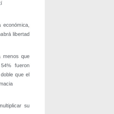
tí
eco­nó­mi­ca,
 habrá liber­tad
da menos que
 54% fue­ron
l doble que el
lomacia
­ti­pli­car su