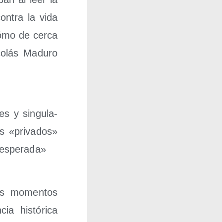
con­tra la vida
Cómo de cer­ca
o­lás Madu­ro
es y sin­gu­la­
s «pri­va­dos»
desesperada»
stos momen­tos
a his­tó­ri­ca