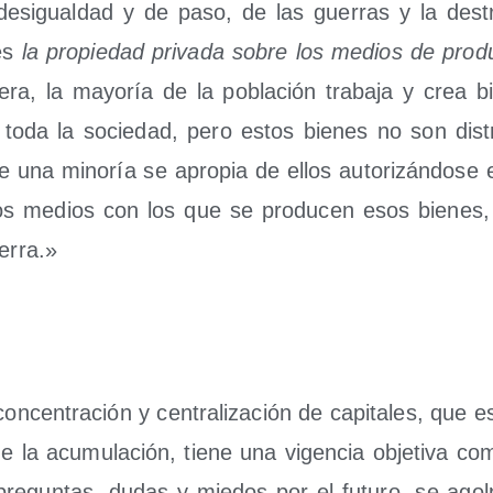
des­igual­dad y de paso, de las gue­rras y la des­t
 es
la pro­pie­dad pri­va­da sobre los medios de pro­d
ra, la mayo­ría de la pobla­ción tra­ba­ja y crea b
toda la socie­dad, pero estos bie­nes no son dis­tr
e una mino­ría se apro­pia de ellos auto­ri­zán­do­se 
 los medios con los que se pro­du­cen esos bie­nes,
ierra.»
on­cen­tra­ción y cen­tra­li­za­ción de capi­ta­les, que e
de la acu­mu­la­ción, tie­ne una vigen­cia obje­ti­va c
re­gun­tas, dudas y mie­dos por el futu­ro, se agol­