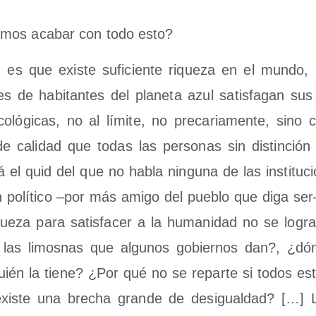
mos aca­bar con todo esto?
 es que exis­te sufi­cien­te rique­za en el mun­do
es de habi­tan­tes del pla­ne­ta azul satis­fa­gan sus 
­co­ló­gi­cas, no al lími­te, no pre­ca­ria­men­te, sin
de cali­dad que todas las per­so­nas sin dis­tin­ció
 el quid del que no habla nin­gu­na de las ins­ti­tu­ci
n polí­ti­co –por más ami­go del pue­blo que diga se
que­za para satis­fa­cer a la huma­ni­dad no se logra e
n las limos­nas que algu­nos gobier­nos dan?, ¿dó
uién la tie­ne? ¿Por qué no se repar­te si todos e
is­te una bre­cha gran­de de des­igual­dad? […] 