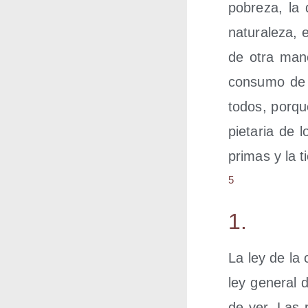
pobre­za, la 
natu­ra­le­za,
de otra mane­
con­su­mo de 
todos, por­qu
pie­ta­ria de
pri­mas y la t
5
1.
La ley de la c
ley gene­ral 
de ver. Las p