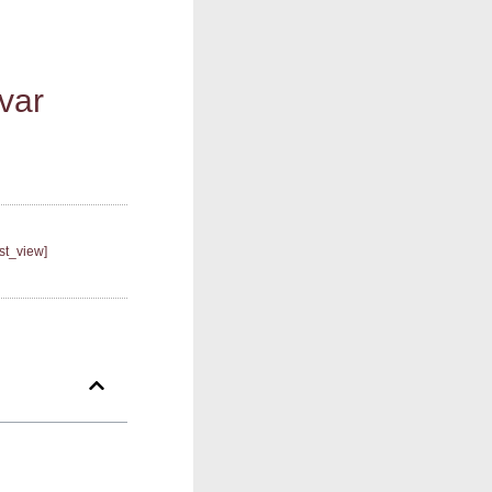
var
st_view]