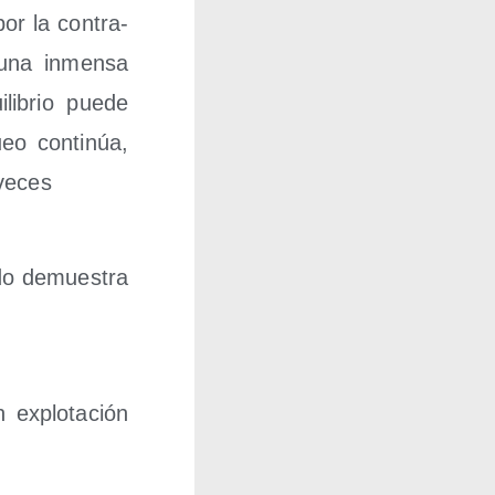
or la con­tra­
y una inmen­sa
li­brio pue­de
o con­ti­núa,
 veces
do demues­tra
explo­ta­ción