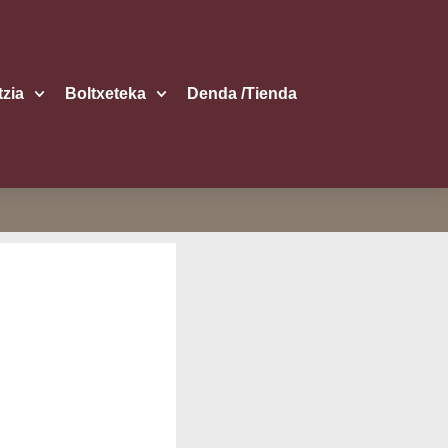
itzia
Boltxe­te­ka
Den­da /​Tien­da