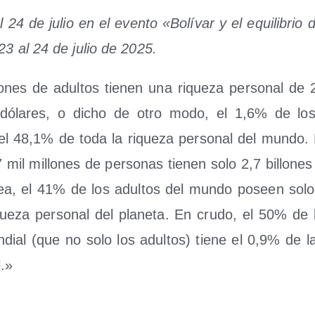
el 24 de julio en el even­to «Bolí­var y el equi­li­brio d
23 al 24 de julio de 2025.
o­nes de adul­tos tie­nen una rique­za per­so­nal de 2
dóla­res, o dicho de otro modo, el 1,6% de los 
l 48,1% de toda la rique­za per­so­nal del mun­do. 
mil millo­nes de per­so­nas tie­nen solo 2,7 billo­ne
ea, el 41% de los adul­tos del mun­do poseen sol
que­za per­so­nal del pla­ne­ta. En cru­do, el 50% de 
­dial (que no solo los adul­tos) tie­ne el 0,9% de la
.»