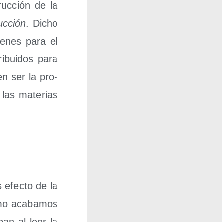
ruc­ción de la
uc­ción
. Dicho
ie­nes para el
i­bui­dos para
en ser la pro­
 las mate­rias
s efec­to de la
omo aca­ba­mos
pan al leer la