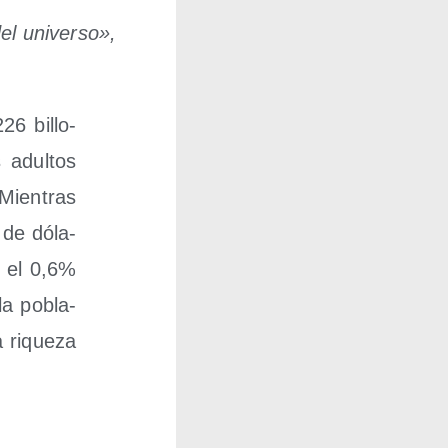
el uni­ver­so»,
26 billo­
adul­tos
Mien­tras
s de dóla­
o el 0,6%
la pobla­
 rique­za