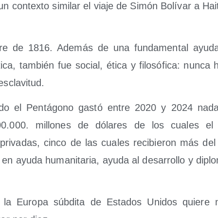
 con­tex­to simi­lar el via­je de Simón Bolí­var a Hai
bre de 1816. Ade­más de una fun­da­men­tal ayu­da 
­ti­ca, tam­bién fue social, éti­ca y filo­só­fi­ca: nun­ca
 esclavitud.
n­do el Pen­tá­gono gas­tó entre 2020 y 2024 na
00.000. millo­nes de dóla­res de los cua­les el
ri­va­das, cin­co de las cua­les reci­bie­ron más de
 en ayu­da huma­ni­ta­ria, ayu­da al desa­rro­llo y dip
la Euro­pa súb­di­ta de Esta­dos Uni­dos quie­re mul