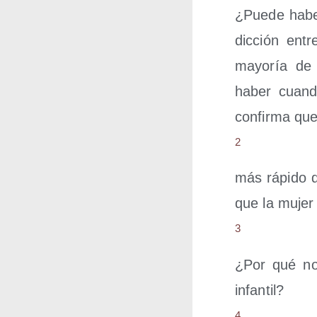
¿Pue­de haber
dic­ción entr
mayo­ría de s
haber cuan­d
con­fir­ma qu
2
más rápi­do 
que la mujer
3
¿Por qué no 
infantil?
4