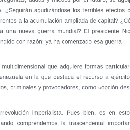
io. ¿Segui­rán agu­di­zán­do­se los terri­bles efec­tos 
ren­tes a la acu­mu­la­ción amplia­da de capi­tal? ¿
a una nue­va gue­rra mun­dial? El pre­si­den­te Nic
on­di­do con razón: ya ha comen­za­do esa guerra
mul­ti­di­men­sio­nal que adquie­re for­mas par­ti­cu­la­r
ene­zue­la en la que des­ta­ca el recur­so a ejér­ci­to
rios, cri­mi­na­les y pro­vo­ca­do­res, como «opción 
­rre­vo­lu­ción impe­ria­lis­ta. Pues bien, es en e
n­do com­pren­de­mos la tras­cen­den­tal impor­tan­ci