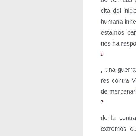
cita del ini­c
huma­na inhe­
esta­mos par
nos ha res­p
6
, una gue­rra 
res con­tra V
de mer­ce­na­
7
de la con­tra
extre­mos cua