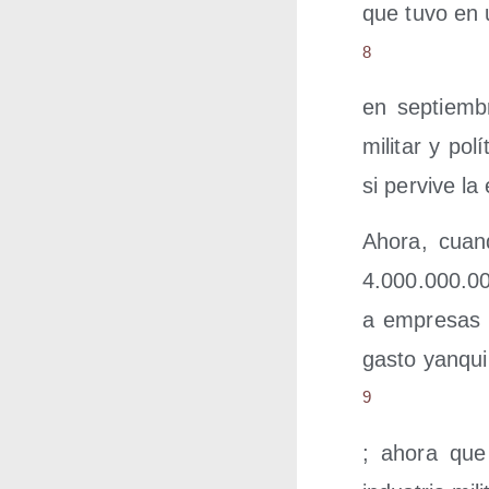
que tuvo en un
8
en sep­tiem­
mili­tar y polí
si per­vi­ve la
Aho­ra, cua
4.000.000.0
a empre­sas p
gas­to yan­qui
9
; aho­ra que 