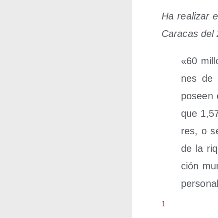
Ha rea­li­zar 
Cara­cas del 
«60 mill
nes de 
poseen e
que 1,57 
res, o s
de la ri
ción mun
personal
1