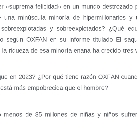
 «supre­ma feli­ci­dad» en un mun­do des­tro­za­do p
e una minús­cu­la mino­ría de hiper­mi­llo­na­rios 
obre­ex­plo­ta­das y sobre­ex­plo­ta­dos? ¿Qué equi­
o según OXFAN en su infor­me titu­la­do El saque
e la rique­za de esa mino­ría enana ha cre­ci­do tres
que en 2023? ¿Por qué tie­ne razón OXFAN cuan­
 está más empo­bre­ci­da que el hombre?
menos de 85 millo­nes de niñas y niños sufren 