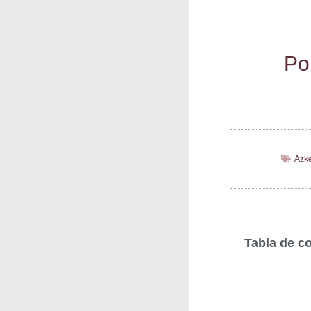
Po
Azk
Tabla de c