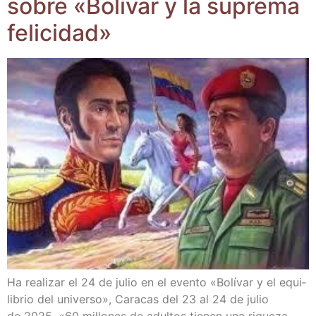
sobre «Bolí­var y la supre­ma
felicidad»
Ha rea­li­zar el 24 de julio en el even­to «Bolí­var y el equi­
li­brio del uni­ver­so», Cara­cas del 23 al 24 de julio
de 2025. «60 millo­nes de adul­tos tie­nen una rique­za