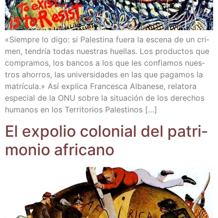
«Siem­pre lo digo: si Pales­ti­na fue­ra la esce­na de un cri­
men, ten­dría todas nues­tras hue­llas. Los pro­duc­tos que
com­pra­mos, los ban­cos a los que les con­fia­mos nues­
tros aho­rros, las uni­ver­si­da­des en las que paga­mos la
matrí­cu­la.» Así expli­ca Fran­ces­ca Alba­ne­se, rela­to­ra
espe­cial de la ONU sobre la situa­ción de los dere­chos
huma­nos en los Terri­to­rios Palestinos […]
El expo­lio colo­nial del patri­
mo­nio africano