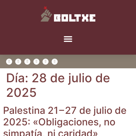
Día:
28 de julio de
2025
Pales­ti­na 21 – 27 de julio de
2025: «Obli­ga­cio­nes, no
sim­pa­tía, ni caridad»