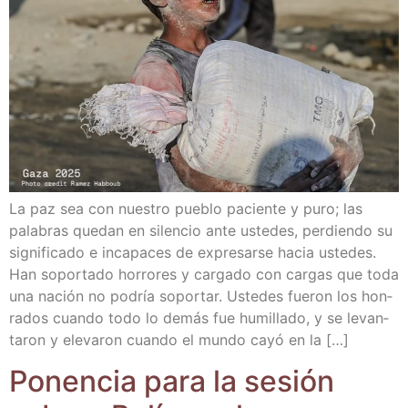
La paz sea con nues­tro pue­blo pacien­te y puro; las
pala­bras que­dan en silen­cio ante uste­des, per­dien­do su
sig­ni­fi­ca­do e inca­pa­ces de expre­sar­se hacia uste­des.
Han sopor­ta­do horro­res y car­ga­do con car­gas que toda
una nación no podría sopor­tar. Uste­des fue­ron los hon­
ra­dos cuan­do todo lo demás fue humi­lla­do, y se levan­
ta­ron y ele­va­ron cuan­do el mun­do cayó en la […]
Ponen­cia para la sesión