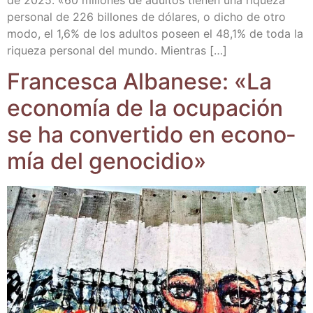
per­so­nal de 226 billo­nes de dóla­res, o dicho de otro
modo, el 1,6% de los adul­tos poseen el 48,1% de toda la
rique­za per­so­nal del mun­do. Mientras […]
Fran­ces­ca Alba­ne­se: «La
eco­no­mía de la ocu­pa­ción
se ha con­ver­ti­do en eco­no­
mía del genocidio»