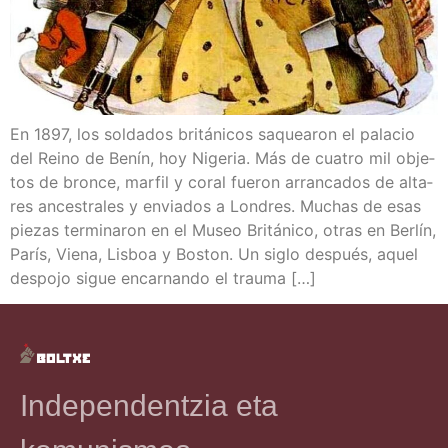
En 1897, los sol­da­dos bri­tá­ni­cos saquea­ron el pala­cio
del Rei­no de Benín, hoy Nige­ria. Más de cua­tro mil obje­
tos de bron­ce, mar­fil y coral fue­ron arran­ca­dos de alta­
res ances­tra­les y envia­dos a Lon­dres. Muchas de esas
pie­zas ter­mi­na­ron en el Museo Bri­tá­ni­co, otras en Ber­lín,
París, Vie­na, Lis­boa y Bos­ton. Un siglo des­pués, aquel
des­po­jo sigue encar­nan­do el trauma […]
Independentzia eta