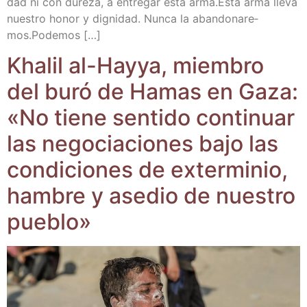
dad ni con dure­za, a entre­gar esta arma.Esta arma lle­va
nues­tro honor y dig­ni­dad. Nun­ca la aban­do­na­re­
mos.Pode­mos […]
Kha­lil al-Hay­ya, miem­bro
del buró de Hamas en Gaza:
«No tie­ne sen­ti­do con­ti­nuar
las nego­cia­cio­nes bajo las
con­di­cio­nes de exter­mi­nio,
ham­bre y ase­dio de nues­tro
pueblo»