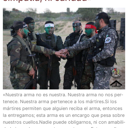
«Nues­tra arma no es nues­tra. Nues­tra arma no nos per­
te­ne­ce. Nues­tra arma per­te­ne­ce a los már­ti­res.Si los
már­ti­res per­mi­ten que alguien reci­ba el arma, enton­ces
la entre­ga­mos; esta arma es un encar­go que pesa sobre
nues­tros cue­llos.Nadie pue­de obli­gar­nos, ni con ama­bi­li­