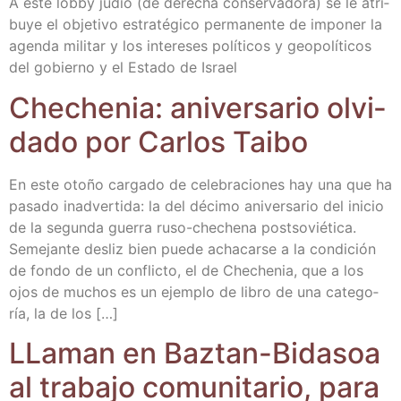
A este lobby judío (de dere­cha con­ser­va­do­ra) se le atri­
bu­ye el obje­ti­vo estra­té­gi­co per­ma­nen­te de impo­ner la
agen­da mili­tar y los intere­ses polí­ti­cos y geo­po­lí­ti­cos
del gobierno y el Esta­do de Israel
Che­che­nia: ani­ver­sa­rio olvi­
da­do por Car­los Taibo
En este oto­ño car­ga­do de cele­bra­cio­nes hay una que ha
pasa­do inad­ver­ti­da: la del déci­mo ani­ver­sa­rio del ini­cio
de la segun­da gue­rra ruso-che­­che­­na post­so­vié­ti­ca.
Seme­jan­te des­liz bien pue­de acha­car­se a la con­di­ción
de fon­do de un con­flic­to, el de Che­che­nia, que a los
ojos de muchos es un ejem­plo de libro de una cate­go­
ría, la de los […]
LLa­man en Baz­tan-Bida­soa
al tra­ba­jo comu­ni­ta­rio, para