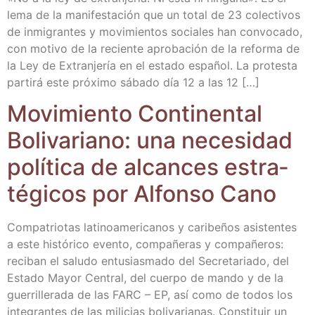
lema de la mani­fes­ta­ción que un total de 23 colec­ti­vos
de inmi­gran­tes y movi­mien­tos socia­les han con­vo­ca­do,
con moti­vo de la recien­te apro­ba­ción de la refor­ma de
la Ley de Extran­je­ría en el esta­do espa­ñol. La pro­tes­ta
par­ti­rá este pró­xi­mo sába­do día 12 a las 12 […]
Movi­mien­to Con­ti­nen­tal
Boli­va­riano: una nece­si­dad
polí­ti­ca de alcan­ces estra­
té­gi­cos por Alfon­so Cano
Com­pa­trio­tas lati­no­ame­ri­ca­nos y cari­be­ños asis­ten­tes
a este his­tó­ri­co even­to, com­pa­ñe­ras y com­pa­ñe­ros:
reci­ban el salu­do entu­sias­ma­do del Secre­ta­ria­do, del
Esta­do Mayor Cen­tral, del cuer­po de man­do y de la
gue­rri­lle­ra­da de las FARC – EP, así como de todos los
inte­gran­tes de las mili­cias boli­va­ria­nas. Cons­ti­tuir un