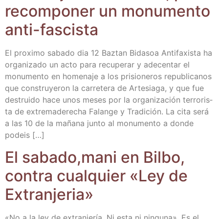
recom­po­ner un monu­men­to
anti-fascista
El pro­xi­mo saba­do dia 12 Baz­tan Bida­soa Anti­fa­xis­ta ha
orga­ni­za­do un acto para recu­pe­rar y ade­cen­tar el
monu­men­to en home­na­je a los pri­sio­ne­ros repu­bli­ca­nos
que cons­tru­ye­ron la carre­te­ra de Arte­sia­ga, y que fue
des­trui­do hace unos meses por la orga­ni­za­ción terro­ris­
ta de extre­ma­de­re­cha Falan­ge y Tra­di­ción. La cita será
a las 10 de la maña­na jun­to al monu­men­to a don­de
podeis […]
El sabado,mani en Bil­bo,
con­tra cual­quier «Ley de
Extranjeria»
«No a la ley de extran­je­ría. Ni esta ni nin­gu­na». Es el