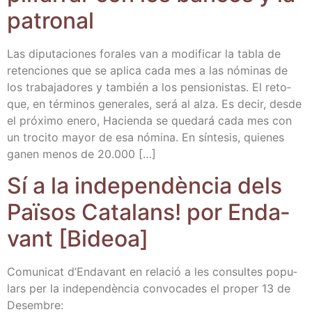
patronal
Las dipu­tacio­nes fora­les van a modi­fi­car la tabla de
reten­cio­nes que se apli­ca cada mes a las nómi­nas de
los tra­ba­ja­do­res y tam­bién a los pen­sio­nis­tas. El reto­
que, en tér­mi­nos gene­ra­les, será al alza. Es decir, des­de
el pró­xi­mo enero, Hacien­da se que­da­rá cada mes con
un tro­ci­to mayor de esa nómi­na. En sín­te­sis, quie­nes
ganen menos de 20.000 […]
Sí a la inde­pen­dèn­cia dels
Paï­sos Cata­lans! por Enda­
vant [Bideoa]
Comu­ni­cat d’En­da­vant en rela­ció a les con­sul­tes popu­
lars per la inde­pen­dèn­cia con­vo­ca­des el pro­per 13 de
Desembre: