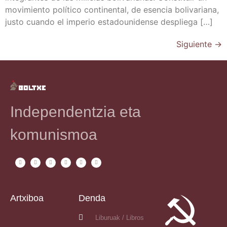
movi­mien­to polí­ti­co con­ti­nen­tal, de esen­cia boli­va­ria­na,
jus­to cuan­do el impe­rio esta­dou­ni­den­se despliega […]
Siguiente
→
Independentzia eta
komunismoa
Artxiboa
Denda
Liburuak / Libros