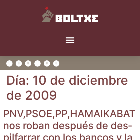
Día:
10 de diciembre
de 2009
PNV,PSOE,PP,HAMAIKABAT
nos roban des­pués de des­
pil­fa­rrar con los ban­cos y la