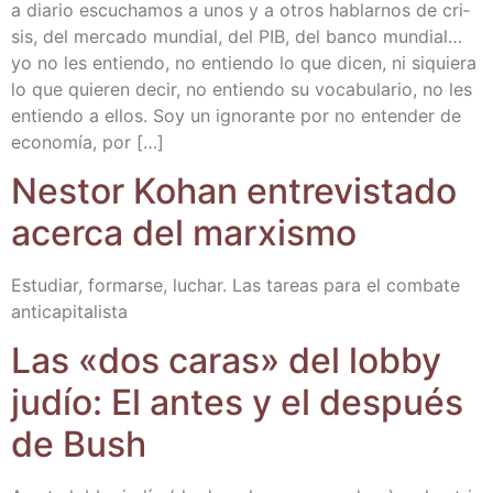
a dia­rio escu­cha­mos a unos y a otros hablar­nos de cri­
sis, del mer­ca­do mun­dial, del PIB, del ban­co mun­dial…
yo no les entien­do, no entien­do lo que dicen, ni siquie­ra
lo que quie­ren decir, no entien­do su voca­bu­la­rio, no les
entien­do a ellos. Soy un igno­ran­te por no enten­der de
eco­no­mía, por […]
Nes­tor Kohan entre­vis­ta­do
acer­ca del marxismo
Estu­diar, for­mar­se, luchar. Las tareas para el com­ba­te
anticapitalista
Las «dos caras» del lobby
judío: El antes y el des­pués
de Bush