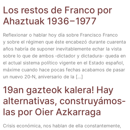
Los res­tos de Fran­co por
Ahaz­tuak 1936 – 1977
Refle­xio­nar o hablar hoy día sobre Fran­cis­co Fran­co
y sobre el régi­men que éste enca­be­zó duran­te cua­ren­ta
años habría de supo­ner inevi­ta­ble­men­te echar la vis­ta
sobre lo que de ambos ‑dic­ta­dor y dic­­ta­­du­­ra- que­da en
el actual sis­te­ma polí­ti­co vigen­te en el Esta­do espa­ñol,
máxi­me cuan­do hace pocas fechas aca­ba­mos de pasar
un nue­vo 20‑N, ani­ver­sa­rio de la […]
19an gaz­teok kale­ra! Hay
alter­na­ti­vas, cons­tru­yá­mos­
las por Oier Azkarraga
Cri­sis eco­nó­mi­ca, nos hablan de ella cons­tan­te­men­te,