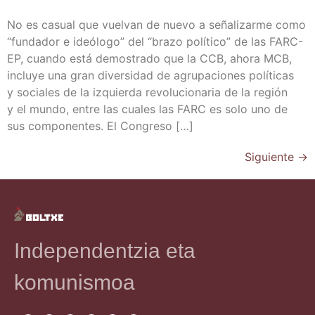
No es casual que vuel­van de nue­vo a seña­li­zar­me como
“fun­da­dor e ideó­lo­go” del “bra­zo polí­ti­co” de las FARC-
EP, cuan­do está demos­tra­do que la CCB, aho­ra MCB,
inclu­ye una gran diver­si­dad de agru­pa­cio­nes polí­ti­cas
y socia­les de la izquier­da revo­lu­cio­na­ria de la región
y el mun­do, entre las cua­les las FARC es solo uno de
sus com­po­nen­tes. El Congreso […]
Siguiente
→
Independentzia eta
komunismoa