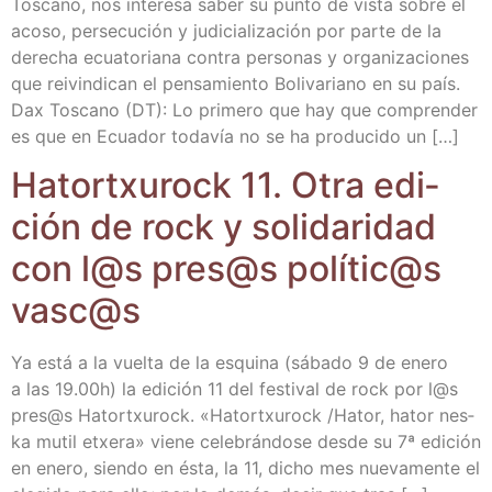
Tos­cano, nos intere­sa saber su pun­to de vis­ta sobre el
aco­so, per­se­cu­ción y judi­cia­li­za­ción por par­te de la
dere­cha ecua­to­ria­na con­tra per­so­nas y orga­ni­za­cio­nes
que rei­vin­di­can el pen­sa­mien­to Boli­va­riano en su país.
Dax Tos­cano (DT): Lo pri­me­ro que hay que com­pren­der
es que en Ecua­dor toda­vía no se ha pro­du­ci­do un […]
Hatortxu­rock 11. Otra edi­
ción de rock y soli­da­ri­dad
con l@s pres@s polític@s
vasc@s
Ya está a la vuel­ta de la esqui­na (sába­do 9 de enero
a las 19.00h) la edi­ción 11 del fes­ti­val de rock por l@s
pres@s Hatortxu­rock. «Hatortxu­rock /​Hator, hator nes­
ka mutil etxe­ra» vie­ne cele­brán­do­se des­de su 7ª edi­ción
en enero, sien­do en ésta, la 11, dicho mes nue­va­men­te el