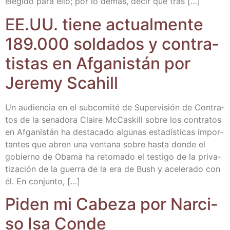
ele­gi­do para ello; por lo demás, decir que tras […]
EE.UU. tie­ne actual­men­te
189.000 sol­da­dos y con­tra­
tis­tas en Afga­nis­tán por
Jeremy Scahill
Un audien­cia en el sub­co­mi­té de Super­vi­sión de Con­tra­
tos de la sena­do­ra Clai­re McCas­kill sobre los con­tra­tos
en Afga­nis­tán ha des­ta­ca­do algu­nas esta­dís­ti­cas impor­
tan­tes que abren una ven­ta­na sobre has­ta don­de el
gobierno de Oba­ma ha reto­ma­do el tes­ti­go de la pri­va­
ti­za­ción de la gue­rra de la era de Bush y ace­le­ra­do con
él. En conjunto, […]
Piden mi Cabe­za por Nar­ci­
so Isa Conde