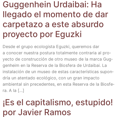
Gug­genhein Urdai­bai: Ha
lle­ga­do el momen­to de dar
car­pe­ta­zo a este absur­do
pro­yec­to por Eguzki
Des­de el gru­po eco­lo­gis­ta Eguz­ki, que­re­mos dar
a cono­cer nues­tra pos­tu­ra total­men­te con­tra­ria al pro­
yec­to de cons­truc­ción de otro museo de la mar­ca Gug­
genheim en la Reser­va de la Bios­fe­ra de Urdai­bai. La
ins­ta­la­ción de un museo de estas carac­te­rís­ti­cas supon­
dría un aten­ta­do eco­ló­gi­co, con un gran impac­to
ambien­tal sin pre­ce­den­tes, en esta Reser­va de la Bios­fe­
ra. A la […]
¡Es el capi­ta­lis­mo, estu­pi­do!
por Javier Ramos