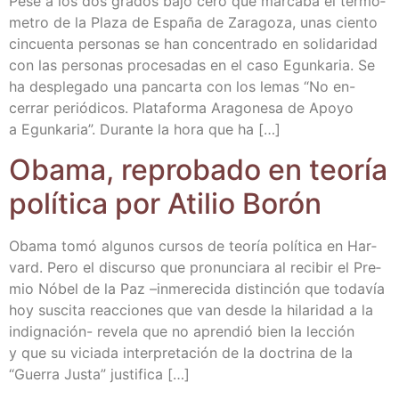
Pese a los dos gra­dos bajo cero que mar­ca­ba el ter­mó­
me­tro de la Pla­za de Espa­ña de Zara­go­za, unas cien­to
cin­cuen­ta per­so­nas se han con­cen­tra­do en soli­da­ri­dad
con las per­so­nas pro­ce­sa­das en el caso Egun­ka­ria. Se
ha des­ple­ga­do una pan­car­ta con los lemas “No en-
cerrar perió­di­cos. Pla­ta­for­ma Ara­go­ne­sa de Apo­yo
a Egun­ka­ria”. Duran­te la hora que ha […]
Oba­ma, repro­ba­do en teo­ría
polí­ti­ca por Ati­lio Borón
Oba­ma tomó algu­nos cur­sos de teo­ría polí­ti­ca en Har­
vard. Pero el dis­cur­so que pro­nun­cia­ra al reci­bir el Pre­
mio Nóbel de la Paz –inme­re­ci­da dis­tin­ción que toda­vía
hoy sus­ci­ta reac­cio­nes que van des­de la hila­ri­dad a la
indi­g­­na­­ción- reve­la que no apren­dió bien la lec­ción
y que su vicia­da inter­pre­ta­ción de la doc­tri­na de la
“Gue­rra Jus­ta” justifica […]