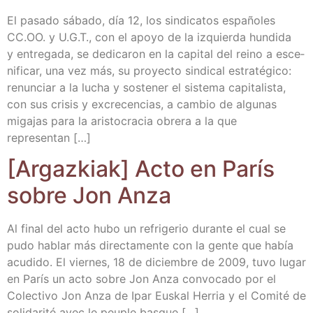
El pasa­do sába­do, día 12, los sin­di­ca­tos espa­ño­les
CC.OO. y U.G.T., con el apo­yo de la izquier­da hun­di­da
y entre­ga­da, se dedi­ca­ron en la capi­tal del rei­no a esce­
ni­fi­car, una vez más, su pro­yec­to sin­di­cal estra­té­gi­co:
renun­ciar a la lucha y sos­te­ner el sis­te­ma capi­ta­lis­ta,
con sus cri­sis y excre­cen­cias, a cam­bio de algu­nas
miga­jas para la aris­to­cra­cia obre­ra a la que
representan […]
[Argaz­kiak] Acto en París
sobre Jon Anza
Al final del acto hubo un refri­ge­rio duran­te el cual se
pudo hablar más direc­ta­men­te con la gen­te que había
acu­di­do. El vier­nes, 18 de diciem­bre de 2009, tuvo lugar
en París un acto sobre Jon Anza con­vo­ca­do por el
Colec­ti­vo Jon Anza de Ipar Eus­kal Herria y el Comi­té de
soli­da­ri­té avec le peu­ple basque […]