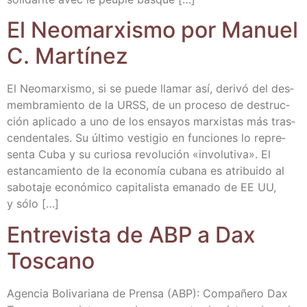
El Neo­mar­xis­mo por Manuel
C. Martínez
El Neo­mar­xis­mo, si se pue­de lla­mar así, deri­vó del des­
mem­bra­mien­to de la URSS, de un pro­ce­so de des­truc­
ción apli­ca­do a uno de los ensa­yos mar­xis­tas más tras­
cen­den­ta­les. Su últi­mo ves­ti­gio en fun­cio­nes lo repre­
sen­ta Cuba y su curio­sa revo­lu­ción «invo­lu­ti­va». El
estan­ca­mien­to de la eco­no­mía cuba­na es atri­bui­do al
sabo­ta­je eco­nó­mi­co capi­ta­lis­ta ema­na­do de EE UU,
y sólo […]
Entre­vis­ta de ABP a Dax
Toscano
Agen­cia Boli­va­ria­na de Pren­sa (ABP): Com­pa­ñe­ro Dax