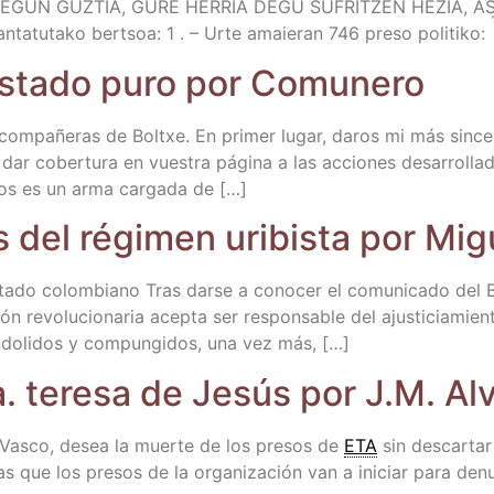
EGUN GUZTIA, GURE HERRIA DEGU SUFRITZEN HEZIA, ASK
kan­ta­tu­ta­ko ber­tsoa: 1 . – Urte amaie­ran 746 pre­so poli­ti­ko:
n esta­do puro por Comunero
om­pa­ñe­ras de Boltxe. En pri­mer lugar, daros mi más sin­ce­
r cober­tu­ra en vues­tra pági­na a las accio­nes desa­rro­lla­da
blos es un arma car­ga­da de […]
­les del régi­men uri­bis­ta por 
 esta­do colom­biano Tras dar­se a cono­cer el comu­ni­ca­do d
 revo­lu­cio­na­ria acep­ta ser res­pon­sa­ble del ajus­ti­cia­mie
on­do­li­dos y com­pun­gi­dos, una vez más, […]
ta. tere­sa de Jesús por J.M. Al
ís Vas­co, desea la muer­te de los pre­sos de
ETA
sin des­car­ta
 que los pre­sos de la orga­ni­za­ción van a ini­ciar para denun­