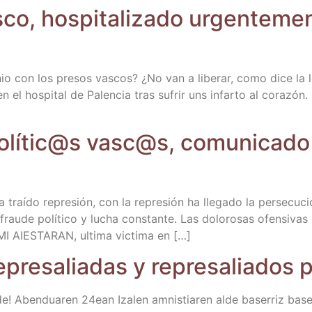
co, hos­pi­ta­li­za­do urgen­te­me
­nio con los pre­sos vas­cos? ¿No van a libe­rar, como dice la 
 el hos­pi­tal de Palen­cia tras sufrir uns infar­to al cora­zón.
lític@s vasc@s, comu­ni­ca­do i
 traí­do repre­sión, con la repre­sión ha lle­ga­do la per­se­cu­
, frau­de polí­ti­co y lucha cons­tan­te. Las dolo­ro­sas ofen­si­v
EMI AIESTARAN, ulti­ma vic­ti­ma en […]
epre­sa­lia­das y repre­sa­lia­do
ren alde! Aben­dua­ren 24ean Iza­len amnis­tia­ren alde base­rri