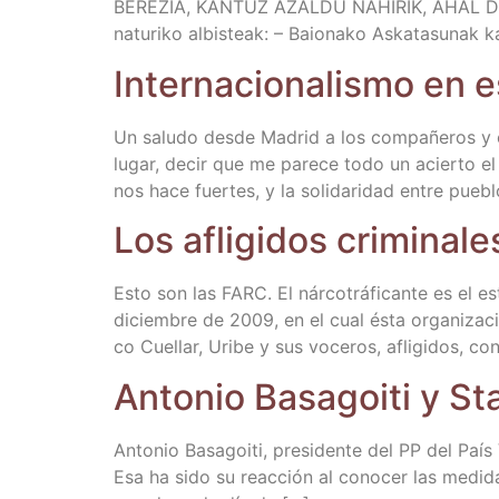
BEREZIA, KANTUZ AZALDU NAHIRIK, AHAL D
na­tu­ri­ko albis­teak: – Baio­na­ko Aska­ta­su­nak 
Inter­na­cio­na­lis­mo e
Un salu­do des­de Madrid a los com­pa­ñe­ros y c
lugar, decir que me pare­ce todo un acier­to el da
nos hace fuer­tes, y la soli­da­ri­dad entre pue­
Los afli­gi­dos cri­mi­na
Esto son las FARC. El nár­co­trá­fi­can­te es el
diciem­bre de 2009, en el cual ésta orga­ni­za­ción
co Cue­llar, Uri­be y sus voce­ros, afli­gi­dos, c
Anto­nio Basa­goi­ti y S
Anto­nio Basa­goi­ti, pre­si­den­te del PP del Pa
Esa ha sido su reac­ción al cono­cer las medi­das