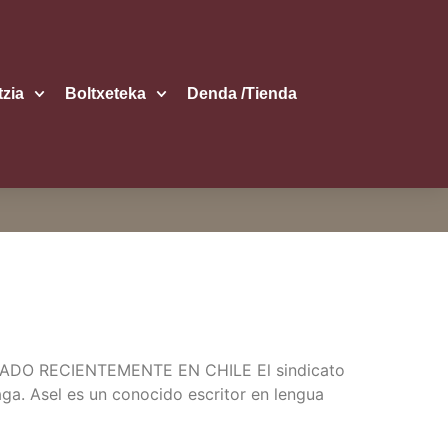
itzia
Boltxe­te­ka
Den­da /​Tien­da
 RECIENTEMENTE EN CHILE El sin­di­ca­to
a­ga. Asel es un cono­ci­do escri­tor en len­gua