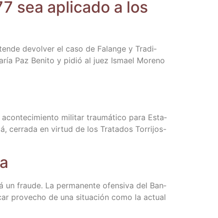
77 sea apli­ca­do a los
e­ten­de devol­ver el caso de Falan­ge y Tra­di­
María Paz Beni­to y pidió al juez Ismael Moreno
con­te­ci­mien­to mili­tar trau­má­ti­co para Esta­
, cerra­da en vir­tud de los Tra­ta­dos Torri­­jos-
ea
un frau­de. La per­ma­nen­te ofen­si­va del Ban­
sacar pro­ve­cho de una situa­ción como la actual