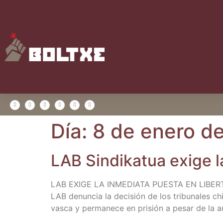
Día:
8 de enero d
LAB Sin­di­ka­tua exi­ge 
LAB EXIGE LA INMEDIATA PUESTA EN LIBER
LAB denun­cia la deci­sión de los tri­bu­na­les chi
vas­ca y per­ma­ne­ce en pri­sión a pesar de la 