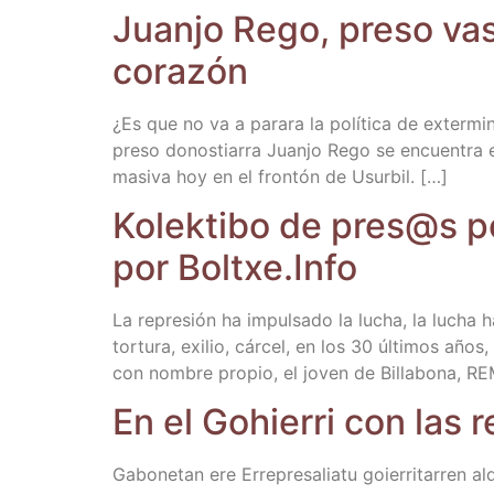
Juan­jo Rego, pre­so vas­
corazón
¿Es que no va a para­ra la polí­ti­ca de exter­mi
pre­so donos­tia­rra Juan­jo Rego se encuen­tra en
masi­va hoy en el fron­tón de Usurbil. […]
Kolek­ti­bo de pres@s po
por Boltxe​.Info
La repre­sión ha impul­sa­do la lucha, la lucha ha
tor­tu­ra, exi­lio, cár­cel, en los 30 últi­mos años
con nom­bre pro­pio, el joven de Billa­bo­na, R
En el Gohie­rri con las r
Gabo­ne­tan ere Erre­pre­sa­lia­tu goie­rri­ta­r