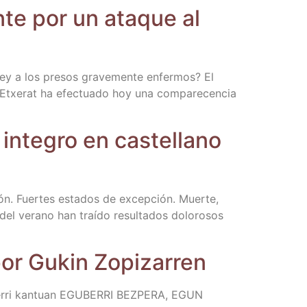
n­te por un ata­que al
ley a los pre­sos gra­ve­men­te enfer­mos? El
 Etxe­rat ha efec­tua­do hoy una com­pa­re­cen­cia
nte­gro en cas­te­llano
ción. Fuer­tes esta­dos de excep­ción. Muer­te,
as del verano han traí­do resul­ta­dos dolo­ro­sos
s por Gukin Zopizarren
z base­rri kan­tuan EGUBERRI BEZPERA, EGUN