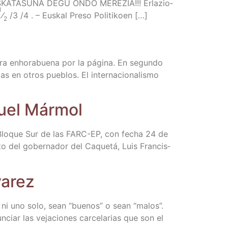
ATASUNA DEGU ONDO MEREZIA!!! Erla­zio­
1
⁄
/​3 /​4 . – Eus­kal Pre­so Politikoen […]
2
ra enho­ra­bue­na por la pági­na. En segun­do
s en otros pue­blos. El inter­na­cio­na­lis­mo
Miguel Mármol
el Blo­que Sur de las FARC-EP, con fecha 24 de
n­to del gober­na­dor del Caque­tá, Luis Fran­cis­
varez
r ni uno solo, sean “bue­nos” o sean “malos”.
ciar las veja­cio­nes car­ce­la­rias que son el