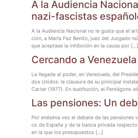
A la Audien­cia Nacio­nal
nazi-fas­cis­tas espa­ño
A la Audien­cia Nacio­nal no le gus­ta que el artíc
ción, a María Paz Beni­to, juez del Juz­ga­do n
que acep­ta­se la inhi­bi­ción en la cau­sa por […
Cer­can­do a Vene­zue­l
La lle­ga­da al poder, en Vene­zue­la, del Pre­si­
dos Uni­dos: la clau­su­ra de su prin­ci­pal ins­ta
Car­­ter (1977). En sus­ti­tu­ción, el Pen­tá­gono 
Las pen­sio­nes: Un deb
Por enési­ma vez el deba­te de las pen­sio­nes v
co de Espa­ña y de la ban­ca pri­va­da res­pec­to
en la que los presupuestos […]