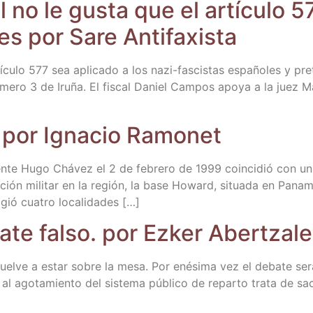
 no le gus­ta que el artícu­lo 5
­les por Sare Antifaxista
u­lo 577 sea apli­ca­do a los nazi-fas­­ci­s­­tas espa­ño­les y pr
úme­ro 3 de Iru­ña. El fis­cal Daniel Cam­pos apo­ya a la juez 
]
a por Igna­cio Ramonet
den­te Hugo Chá­vez el 2 de febre­ro de 1999 coin­ci­dió con un a
­la­ción mili­tar en la región, la base Howard, situa­da en Pana­má
eli­gió cua­tro localidades […]
a­te fal­so. por Ezker Abertzal
uel­ve a estar sobre la mesa. Por enési­ma vez el deba­te será 
 al ago­ta­mien­to del sis­te­ma públi­co de repar­to tra­ta de 