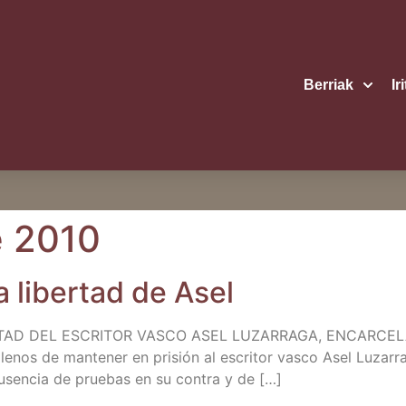
Berriak
Ir
e 2010
la liber­tad de Asel
TAD DEL ESCRITOR VASCO ASEL LUZARRAGA, ENCARCELADO
­le­nos de man­te­ner en pri­sión al escri­tor vas­co Asel Luza­rr
ausen­cia de prue­bas en su con­tra y de […]