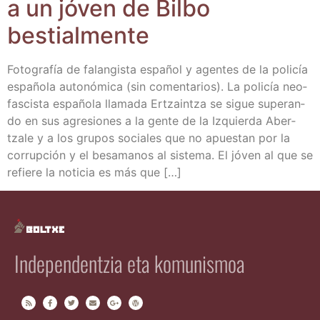
a un jóven de Bil­bo
bestialmente
Foto­gra­fía de falan­gis­ta espa­ñol y agen­tes de la poli­cía
espa­ño­la auto­nó­mi­ca (sin comen­ta­rios). La poli­cía neo­
fas­cis­ta espa­ño­la lla­ma­da Ertzain­tza se sigue superan­
do en sus agre­sio­nes a la gen­te de la Izquier­da Aber­
tza­le y a los gru­pos socia­les que no apues­tan por la
corrup­ción y el besa­ma­nos al sis­te­ma. El jóven al que se
refie­re la noti­cia es más que […]
Independentzia eta komunismoa