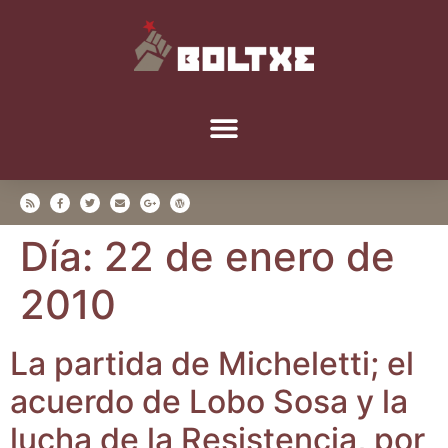
Día:
22 de enero de
2010
La par­ti­da de Miche­let­ti; el
acuer­do de Lobo Sosa y la
lucha de la Resis­ten­cia, por