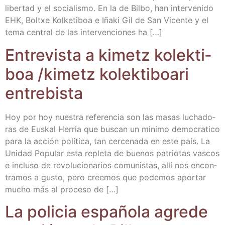
liber­tad y el socia­lis­mo. En la de Bil­bo, han inter­ve­ni­do
EHK, Boltxe Kol­ke­ti­boa e Iña­ki Gil de San Vicen­te y el
tema cen­tral de las inter­ven­cio­nes ha […]
Entre­vis­ta a kimetz kolek­ti­
boa /​kimetz kolek­ti­boa­ri
entrebista
Hoy por hoy nues­tra refe­ren­cia son las masas lucha­do­
ras de Eus­kal Herria que bus­can un mini­mo demo­cra­ti­co
para la acción polí­ti­ca, tan cer­ce­na­da en este país. La
Uni­dad Popu­lar esta reple­ta de bue­nos patrio­tas vas­cos
e inclu­so de revo­lu­cio­na­rios comu­nis­tas, allí nos encon­
tra­mos a gus­to, pero cree­mos que pode­mos apor­tar
mucho más al pro­ce­so de […]
La poli­cia espa­ño­la agre­de