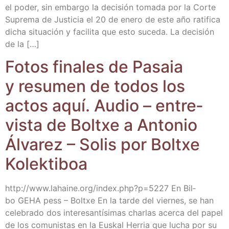
el poder, sin embar­go la deci­sión toma­da por la Cor­te
Supre­ma de Jus­ti­cia el 20 de enero de este año rati­fi­ca
dicha situa­ción y faci­li­ta que esto suce­da. La deci­sión
de la […]
Fotos fina­les de Pasaia
y resu­men de todos los
actos aquí. Audio – entre­
vis­ta de Boltxe a Anto­nio
Álva­rez – Solis por Boltxe
Kolektiboa
http://​www​.lahai​ne​.org/​i​n​d​e​x​.​p​h​p​?​p​=​5​227 En Bil­
bo GEHA pess – Boltxe En la tar­de del vier­nes, se han
cele­bra­do dos intere­san­tí­si­mas char­las acer­ca del papel
de los comu­nis­tas en la Eus­kal Herria que lucha por su