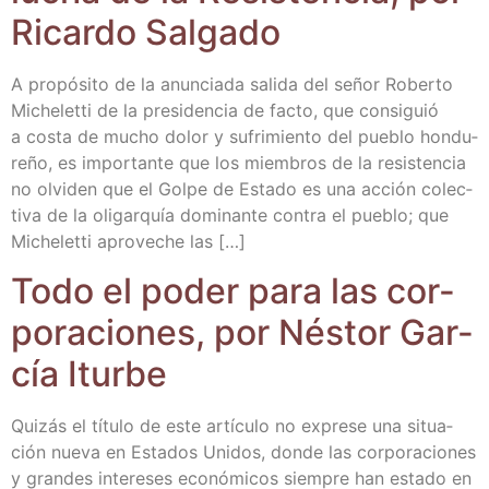
Ricar­do Salgado
A pro­pó­si­to de la anun­cia­da sali­da del señor Rober­to
Miche­let­ti de la pre­si­den­cia de fac­to, que con­si­guió
a cos­ta de mucho dolor y sufri­mien­to del pue­blo hon­du­
re­ño, es impor­tan­te que los miem­bros de la resis­ten­cia
no olvi­den que el Gol­pe de Esta­do es una acción colec­
ti­va de la oli­gar­quía domi­nan­te con­tra el pue­blo; que
Miche­let­ti apro­ve­che las […]
Todo el poder para las cor­
po­ra­cio­nes, por Nés­tor Gar­
cía Iturbe
Qui­zás el títu­lo de este artícu­lo no expre­se una situa­
ción nue­va en Esta­dos Uni­dos, don­de las cor­po­ra­cio­nes
y gran­des intere­ses eco­nó­mi­cos siem­pre han esta­do en