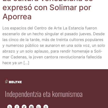
expre­só con Soli­mar por
Aporrea
Los espa­cios del Cen­tro de Arte La Estan­cia fue­ron
esce­na­rio de un hecho sin­gu­lar el pasa­do jue­ves. Des­de
las cin­co de la tar­de, más de trein­ta cul­to­res popu­la­res
y nume­ro­so públi­co se auna­ron en una sola voz, un solo
abra­zo y un solo aplau­so, para ren­dir home­na­je a Soli­
mar Cade­nas, la joven can­to­ra revo­lu­cio­na­ria falle­ci­da
hace ya un […]
Independentzia eta komunismoa