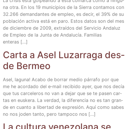
La cri­sis está gol­pean­do a esta comar­ca como a nin­gu­
na otra. En los 19 muni­ci­pios de la Sie­rra con­ta­mos con
32.266 deman­dan­tes de empleo, es decir, el 39% de su
pobla­ción acti­va está en paro. Estos datos son del mes
de diciem­bre de 2009, extraí­dos del Ser­vi­cio Anda­luz
de Empleo de la Jun­ta de Anda­lu­cía. Fami­lias
enteras […]
Car­ta a Asel Luza­rra­ga des­
de Bermeo
Asel, lagu­na! Aca­bo de borrar medio párra­fo por que
me he acor­da­do del e‑mail reci­bi­do ayer, que nos decía
que tus car­ce­le­ros no van a dejar que se te pasen car­
tas en eus­ke­ra. La ver­dad, la dife­ren­cia no es tan gran­
de en cuan­to a liber­tad de expre­sión. Aquí como sabes
no nos joden tan­to, pero tam­po­co nos […]
La cul­tu­ra vene­zo­la­na se