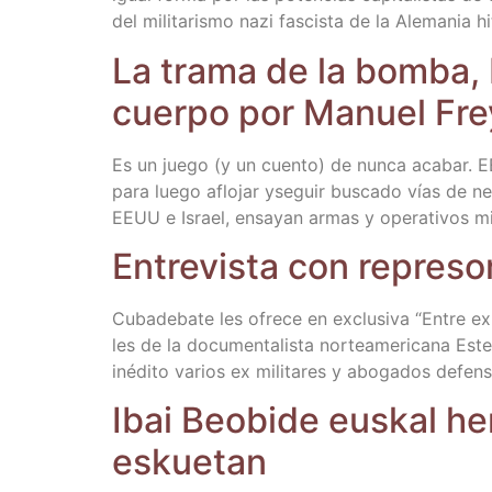
del mili­ta­ris­mo nazi fas­cis­ta de la Ale­ma­nia 
La tra­ma de la bom­ba, L
cuer­po por Manuel Fre
Es un jue­go (y un cuen­to) de nun­ca aca­bar. EEU
para lue­go aflo­jar yse­guir bus­ca­do vías de ne
EEUU e Israel, ensa­yan armas y ope­ra­ti­vos mili­
Entre­vis­ta con repre­s
Cuba­de­ba­te les ofre­ce en exclu­si­va “Entre e
les de la docu­men­ta­lis­ta nor­te­ame­ri­ca­na E
iné­di­to varios ex mili­ta­res y abo­ga­dos defen­so
Ibai Beo­bi­de eus­kal herr
eskuetan