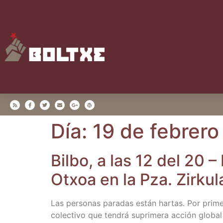
Día:
19 de febrero
Bil­bo, a las 12 del 20
Otxoa en la Pza. Zir­ku­
Las per­so­nas para­das están har­tas. Por pri­m
colec­ti­vo que ten­drá supri­me­ra acción glo­ba