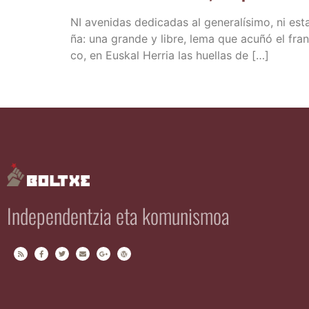
NI ave­ni­das dedi­ca­das al gene­ra­lí­si­mo, ni
ña: una gran­de y libre, lema que acu­ñó el fra
co, en Eus­kal Herria las hue­llas de […]
Independentzia eta komunismoa