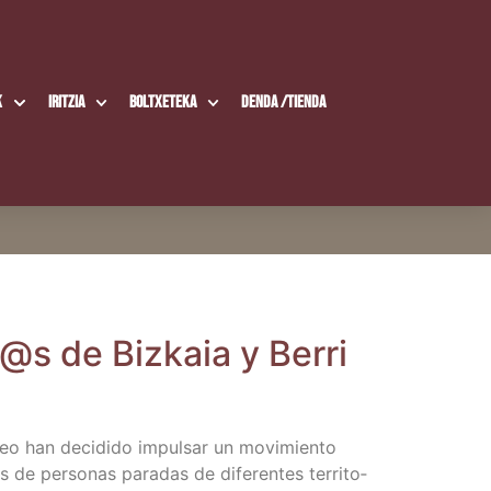
k
Iritzia
Boltxe­te­ka
Den­da /​Tien­da
@s de Biz­kaia y Berri
leo han deci­di­do impul­sar un movi­mien­to
 de per­so­nas para­das de dife­ren­tes terri­to­