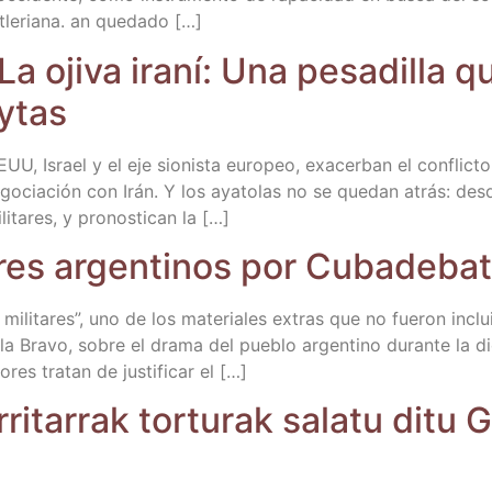
hitle­ria­na. an quedado […]
a oji­va ira­ní: Una pesa­di­lla
ytas
U, Israel y el eje sio­nis­ta euro­peo, exa­cer­ban el con­flic­to
go­cia­ción con Irán. Y los aya­to­las no se que­dan atrás: des­
ta­res, y pro­nos­ti­can la […]
o­res argen­ti­nos por Cubadeba
x mili­ta­res”, uno de los mate­ria­les extras que no fue­ron i
ste­la Bra­vo, sobre el dra­ma del pue­blo argen­tino duran­te la 
­res tra­tan de jus­ti­fi­car el […]
i­ta­rrak tor­tu­rak sala­tu ditu G