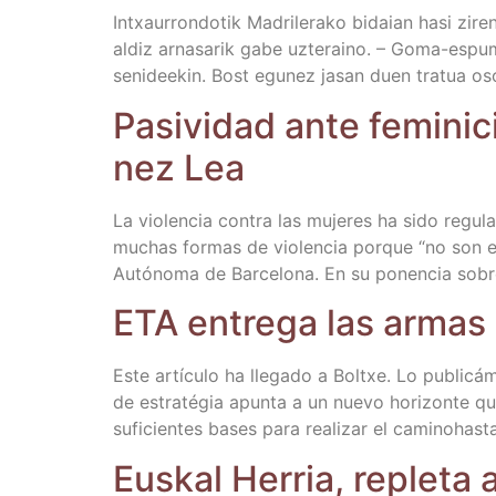
Intxau­rron­do­tik Madri­le­ra­ko bidaian hasi zire
aldiz arna­sa­rik gabe uzte­raino. – Goma-espu­­ma­
seni­dee­kin. Bost egu­nez jasan duen tra­tua os
Pasi­vi­dad ante femi­ni­c
nez Lea
La vio­len­cia con­tra las muje­res ha sido regu­l
muchas for­mas de vio­len­cia por­que “no son ejer­
Autó­no­ma de Bar­ce­lo­na. En su ponen­cia sobre
ETA entre­ga las armas
Este artícu­lo ha lle­ga­do a Boltxe. Lo publi­cá
de estra­té­gia apun­ta a un nue­vo hori­zon­te qu
sufi­cien­tes bases para rea­li­zar el cami­nohas­t
Eus­kal Herria, reple­ta 