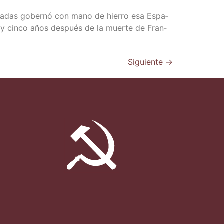
 déca­das gober­nó con mano de hie­rro esa Espa­
a y cin­co años des­pués de la muer­te de Fran­
Siguiente
→