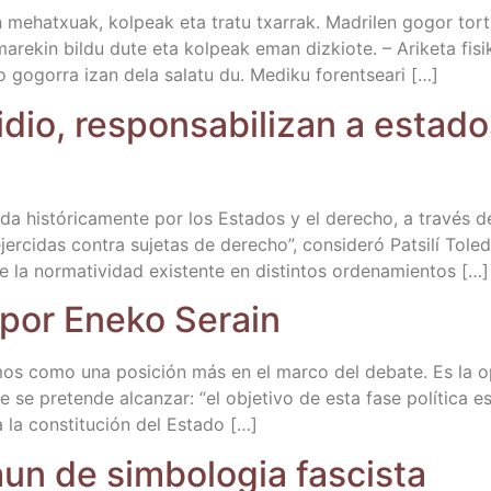
n mehatxuak, kol­peak eta tra­tu txa­rrak. Madri­len gogor tor­tu­
­re­­kin bil­du dute eta kol­peak eman diz­kio­te. – Ari­ke­ta fisi
o gogo­rra izan dela sala­tu du. Medi­ku forentseari […]
i­dio, res­pon­sa­bi­li­zan a esta­
a­da his­tó­ri­ca­men­te por los Esta­dos y el dere­cho, a tra­vés
ci­das con­tra suje­tas de dere­cho”, con­si­de­ró Patsi­lí Tole­do
 la nor­ma­ti­vi­dad exis­ten­te en dis­tin­tos ordenamientos […]
 por Eneko Serain
­mos como una posi­ción más en el mar­co del deba­te. Es la opi
e se pre­ten­de alcan­zar: “el obje­ti­vo de esta fase polí­ti­ca 
a la cons­ti­tu­ción del Estado […]
aun de sim­bo­lo­gia fascista