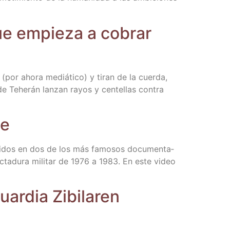
 que empie­za a cobrar
 (por aho­ra mediá­ti­co) y tiran de la cuer­da,
de Tehe­rán lan­zan rayos y cen­te­llas con­tra
te
nclui­dos en dos de los más famo­sos docu­men­ta­
dic­ta­du­ra mili­tar de 1976 a 1983. En este video
uar­dia Zibi­la­ren