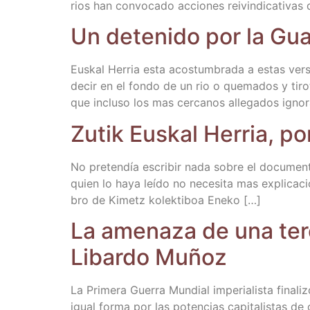
rios han con­vo­ca­do accio­nes rei­vin­di­ca­ti­va
Un dete­ni­do por la Gua
Eus­kal Herria esta acos­tum­bra­da a estas ver­si
decir en el fon­do de un rio o que­ma­dos y tiro­
que inclu­so los mas cer­ca­nos alle­ga­dos igno­
Zutik Eus­kal Herria, po
No pre­ten­día escri­bir nada sobre el docu­men­
quien lo haya leí­do no nece­si­ta mas expli­ca­c
bro de Kimetz kolek­ti­boa Eneko […]
La ame­na­za de una ter­
Libar­do Muñoz
La Pri­me­ra Gue­rra Mun­dial impe­ria­lis­ta fin
igual for­ma por las poten­cias capi­ta­lis­tas de