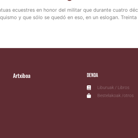
 esta­tuas ecues­tres en honor del mili­tar que duran­te cua­tro
n­quis­mo y que sólo se que­dó en eso, en un eslo­gan. Trein­t
Artxiboa
Denda
Liburuak / Libros
Bestelakoak /otros