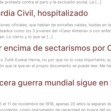
s de pro­testa con­tra el paro y la exclu­sión social. La […]
r­dia Civil, hospitalizado
o­nes ofi­cia­les, que hablan de extra­ñas cai­das, hui­das en la
tea­dos como los 3 jove­nes del «Caso Alme­ria» o con enfer­me­
ran. Lo cier­to y lo que se […]
r enci­ma de sec­ta­ris­mos por
to Zutik Eus­kal Herria, no por que no lo crea impor­tan­te, q
ión que la que en el pro­pio docu­men­to se pue­de leer. Me ha 
ce­ra gue­rra mun­dial sigue en
a­li­zó el 11 de noviem­bre de 1918, ape­nas 20 años la sepa­ran 
 occi­den­te, como ins­tru­men­to de rapa­ci­dad en bus­ca del so