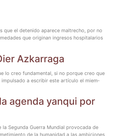
s que el dete­ni­do apa­re­ce mal­tre­cho, por no
da­des que ori­gi­nan ingre­sos hos­pi­ta­la­rios
 Oier Azkarraga
ue lo creo fun­da­men­tal, si no por­que creo que
impul­sa­do a escri­bir este artícu­lo el miem­
 la agen­da yan­qui por
de la Segun­da Gue­rra Mun­dial pro­vo­ca­da de
me­ti­mien­to de la huma­ni­dad a las ambi­cio­nes