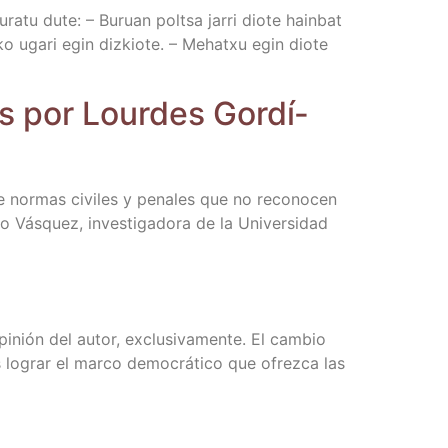
ra­tu dute: – Buruan pol­t­sa jarri dio­te hain­bat
­ko uga­ri egin diz­kio­te. – Mehatxu egin dio­te
dos por Lour­des Gor­dí­
 de nor­mas civi­les y pena­les que no reco­no­cen
 Vás­quez, inves­ti­ga­do­ra de la Uni­ver­si­dad
­nión del autor, exclu­si­va­men­te. El cam­bio
es lograr el mar­co demo­crá­ti­co que ofrez­ca las