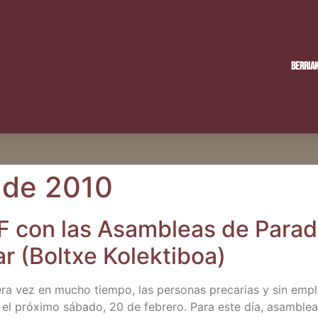
Berria
 de 2010
 – F con las Asam­bleas de Parad
lar (Boltxe Kolektiboa)
e­ra vez en mucho tiem­po, las per­so­nas pre­ca­rias y sin emp
l el pró­xi­mo sába­do, 20 de febre­ro. Para este día, asam­bleas