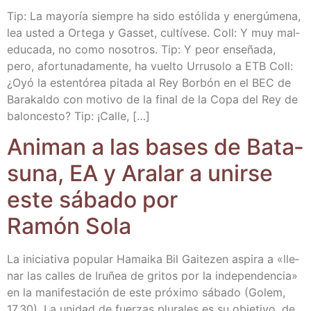
Tip: La mayo­ría siem­pre ha sido estó­li­da y ener­gú­me­na,
lea usted a Orte­ga y Gas­set, cul­tí­ve­se. Coll: Y muy mal­
edu­ca­da, no como noso­tros. Tip: Y peor ense­ña­da,
pero, afor­tu­na­da­men­te, ha vuel­to Urru­so­lo a ETB Coll:
¿Oyó la esten­tó­rea pita­da al Rey Bor­bón en el BEC de
Bara­kal­do con moti­vo de la final de la Copa del Rey de
balon­ces­to? Tip: ¡Calle, […]
Ani­man a las bases de Bata­
su­na, EA y Ara­lar a unir­se
este sába­do por
Ramón Sola
La ini­cia­ti­va popu­lar Hamai­ka Bil Gai­te­zen aspi­ra a «lle­
nar las calles de Iru­ñea de gri­tos por la inde­pen­den­cia»
en la mani­fes­ta­ción de este pró­xi­mo sába­do (Golem,
17.30). La uni­dad de fuer­zas plu­ra­les es su obje­ti­vo, de