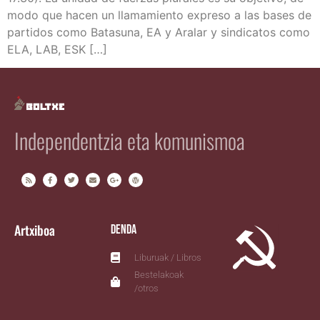
modo que hacen un lla­ma­mien­to expre­so a las bases de
par­ti­dos como Bata­su­na, EA y Ara­lar y sin­di­ca­tos como
ELA, LAB, ESK […]
Independentzia eta komunismoa
Artxiboa
Denda
Liburuak / Libros
Bestelakoak
/otros