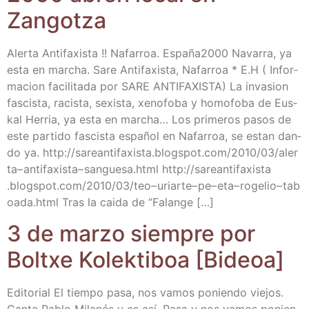
Zangotza
Aler­ta Anti­fa­xis­ta !! Nafa­rroa. España2000 Nava­rra, ya
esta en mar­cha. Sare Anti­fa­xis­ta, Nafa­rroa * E.H ( Infor­
ma­cion faci­li­ta­da por SARE ANTIFAXISTA) La inva­sion
fas­cis­ta, racis­ta, sexis­ta, xeno­fo­ba y homo­fo­ba de Eus­
kal Herria, ya esta en mar­cha… Los pri­me­ros pasos de
este par­ti­do fas­cis­ta espa­ñol en Nafa­rroa, se estan dan­
do ya. http://​sarean​ti​fa​xis​ta​.blogs​pot​.com/​2​0​1​0​/​0​3​/​a​l​e​r​
t​a​– a​n​t​i​f​a​x​i​s​t​a​– s​a​n​g​u​e​s​a​.​h​tml http://​sarean​ti​fa​xis​ta​
.blogs​pot​.com/​2​0​1​0​/​0​3​/​t​e​o​– u​r​i​a​r​t​e​– p​e​– e​t​a​– r​o​g​e​l​i​o​– t​a​b​
o​a​d​a​.​h​tml Tras la cai­da de “Falan­ge […]
3 de mar­zo siem­pre por
Boltxe Kolek­ti­boa [Bideoa]
Edi­to­rial El tiem­po pasa, nos vamos ponien­do vie­jos.
Can­ta Pablo Mila­nés y es así. Pasa y nos vamos ponien­