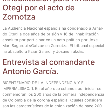
Ote­gi por el acto de
Zornotza
La Audien­cia Nacio­nal espa­ño­la ha con­de­na­do a Arnal­
do Ote­gi a dos años de pri­sión y 16 de inha­bi­li­ta­ción
abso­lu­ta por par­ti­ci­par en un acto polí­ti­co por Joxe
Mari Sagar­dui «Gatza» en Zor­notza. El tri­bu­nal espe­cial
ha absuel­to a Itziar Galar­di y Josu­ne Irakulis.
Entre­vis­ta al coman­dan­te
Anto­nio García.
BICENTENARIO DE LA INDEPENDENCIA Y EL
IMPERIALISMO. 1. En el año que esta­mos por ini­ciar se
con­me­mo­ran los 200 años de la pri­me­ra inde­pen­den­cia
de Colom­bia de la coro­na espa­ño­la. ¿cua­les con­si­de­ra
son las carac­te­rís­ti­cas de la colo­ni­za­ción de hace 200