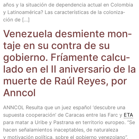
años y la situa­ción de depen­den­cia actual en Colom­bia
y Lati­noa­mé­ri­ca? Las carac­te­rís­ti­cas de la colo­ni­za­
ción de […]
Vene­zue­la des­mien­te mon­
ta­je en su con­tra de su
gobierno. Fría­men­te cal­cu­
la­do en el II ani­ver­sa­rio de la
muer­te de Raúl Reyes, por
Anncol
ANNCOL Resul­ta que un juez espa­ñol ‘des­cu­bre una
supues­ta coope­ra­ción’ de Cara­cas entre las Farc y
ETA
para matar a Uri­be y Pas­tra­na en terri­to­rio euro­peo. “Se
hacen seña­la­mien­tos inacep­ta­bles, de natu­ra­le­za
y moti­va­ción polí­ti­ca, sobre el gobierno vene­zo­lano”,