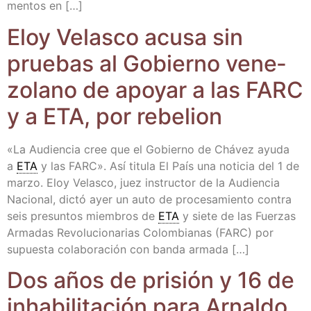
men­tos en […]
Eloy Velas­co acu­sa sin
prue­bas al Gobierno vene­
zo­lano de apo­yar a las FARC
y a ETA, por rebelion
«La Audien­cia cree que el Gobierno de Chá­vez ayu­da
a
ETA
y las FARC». Así titu­la El País una noti­cia del 1 de
mar­zo. Eloy Velas­co, juez ins­truc­tor de la Audien­cia
Nacio­nal, dic­tó ayer un auto de pro­ce­sa­mien­to con­tra
seis pre­sun­tos miem­bros de
ETA
y sie­te de las Fuer­zas
Arma­das Revo­lu­cio­na­rias Colom­bia­nas (FARC) por
supues­ta cola­bo­ra­ción con ban­da armada […]
Dos años de pri­sión y 16 de
inha­bi­li­ta­ción para Arnal­do