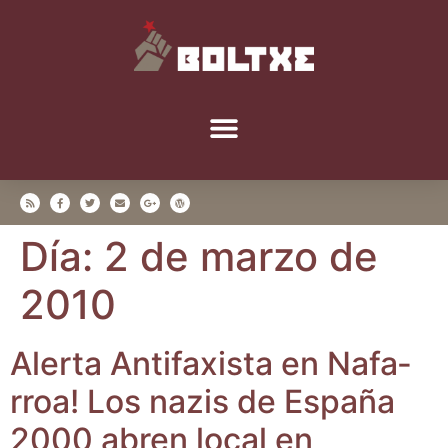
Día:
2 de marzo de
2010
Aler­ta Anti­fa­xis­ta en Nafa­
rroa! Los nazis de Espa­ña
2000 abren local en