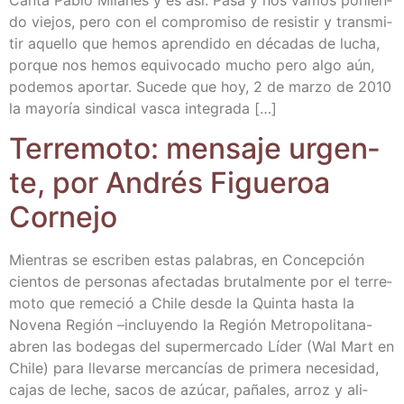
do vie­jos, pero con el com­pro­mi­so de resis­tir y trans­mi­
tir aque­llo que hemos apren­di­do en déca­das de lucha,
por­que nos hemos equi­vo­ca­do mucho pero algo aún,
pode­mos apor­tar. Suce­de que hoy, 2 de mar­zo de 2010
la mayo­ría sin­di­cal vas­ca integrada […]
Terre­mo­to: men­sa­je urgen­
te, por Andrés Figue­roa
Cornejo
Mien­tras se escri­ben estas pala­bras, en Con­cep­ción
cien­tos de per­so­nas afec­ta­das bru­tal­men­te por el terre­
mo­to que reme­ció a Chi­le des­de la Quin­ta has­ta la
Nove­na Región –inclu­yen­do la Región Metro­­po­­li­­ta­­na-
abren las bode­gas del super­mer­ca­do Líder (Wal Mart en
Chi­le) para lle­var­se mer­can­cías de pri­me­ra nece­si­dad,
cajas de leche, sacos de azú­car, paña­les, arroz y ali­