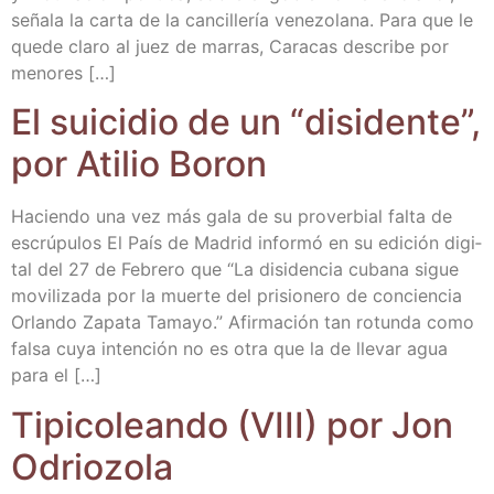
seña­la la car­ta de la can­ci­lle­ría vene­zo­la­na. Para que le
que­de cla­ro al juez de marras, Cara­cas des­cri­be por
menores […]
El sui­ci­dio de un “disi­den­te”,
por Ati­lio Boron
Hacien­do una vez más gala de su pro­ver­bial fal­ta de
escrú­pu­los El País de Madrid infor­mó en su edi­ción digi­
tal del 27 de Febre­ro que “La disi­den­cia cuba­na sigue
movi­li­za­da por la muer­te del pri­sio­ne­ro de con­cien­cia
Orlan­do Zapa­ta Tama­yo.” Afir­ma­ción tan rotun­da como
fal­sa cuya inten­ción no es otra que la de lle­var agua
para el […]
Tipi­co­lean­do (VIII) por Jon
Odriozola