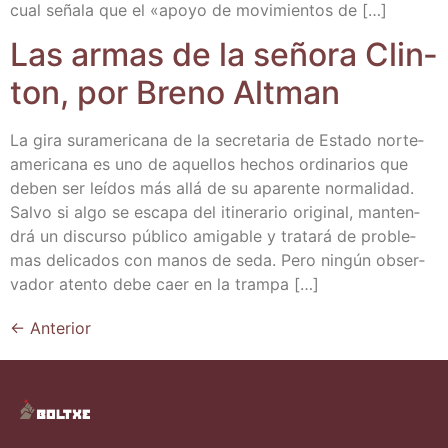
cual seña­la que el «apo­yo de movi­mien­tos de […]
Las armas de la seño­ra Clin­
ton, por Breno Altman
La gira sur­ame­ri­ca­na de la secre­ta­ria de Esta­do nor­te­
ame­ri­ca­na es uno de aque­llos hechos ordi­na­rios que
deben ser leí­dos más allá de su apa­ren­te nor­ma­li­dad.
Sal­vo si algo se esca­pa del iti­ne­ra­rio ori­gi­nal, man­ten­
drá un dis­cur­so públi­co ami­ga­ble y tra­ta­rá de pro­ble­
mas deli­ca­dos con manos de seda. Pero nin­gún obser­
va­dor aten­to debe caer en la trampa […]
←
Anterior