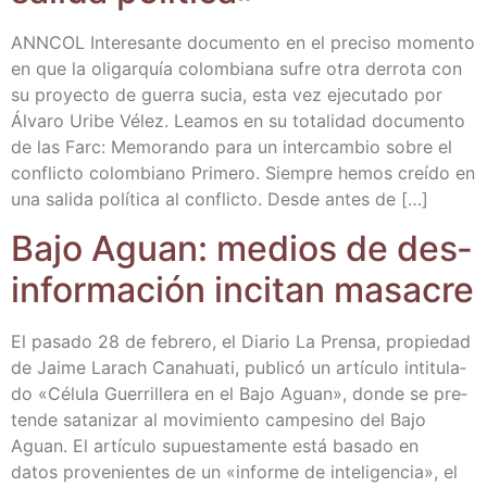
ANNCOL Intere­san­te docu­men­to en el pre­ci­so momen­to
en que la oli­gar­quía colom­bia­na sufre otra derro­ta con
su pro­yec­to de gue­rra sucia, esta vez eje­cu­ta­do por
Álva­ro Uri­be Vélez. Lea­mos en su tota­li­dad docu­men­to
de las Farc: Memo­ran­do para un inter­cam­bio sobre el
con­flic­to colom­biano Pri­me­ro. Siem­pre hemos creí­do en
una sali­da polí­ti­ca al con­flic­to. Des­de antes de […]
Bajo Aguan: medios de des­
in­for­ma­ción inci­tan masacre
El pasa­do 28 de febre­ro, el Dia­rio La Pren­sa, pro­pie­dad
de Jai­me Larach Canahua­ti, publi­có un artícu­lo inti­tu­la­
do «Célu­la Gue­rri­lle­ra en el Bajo Aguan», don­de se pre­
ten­de sata­ni­zar al movi­mien­to cam­pe­sino del Bajo
Aguan. El artícu­lo supues­ta­men­te está basa­do en
datos pro­ve­nien­tes de un «infor­me de inte­li­gen­cia», el