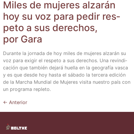
Miles de muje­res alza­rán
hoy su voz para pedir res­
pe­to a sus dere­chos,
por Gara
Duran­te la jor­na­da de hoy miles de muje­res alza­rán su
voz para exi­gir el res­pe­to a sus dere­chos. Una revin­di­
ca­ción que tam­bién deja­rá hue­lla en la geo­gra­fía vas­ca
y es que des­de hoy has­ta el sába­do la ter­ce­ra edi­ción
de la Mar­cha Mun­dial de Muje­res visi­ta nues­tro país con
un pro­gra­ma repleto.
←
Anterior