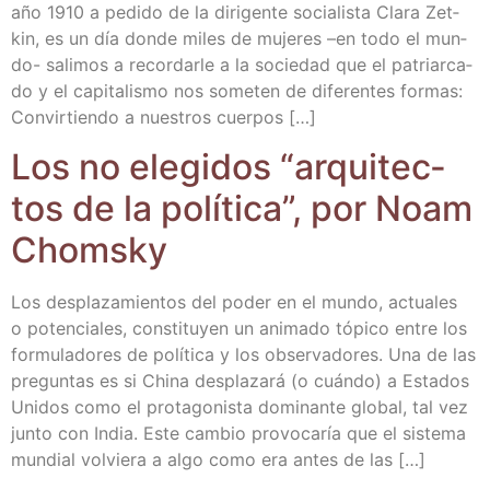
año 1910 a pedi­do de la diri­gen­te socia­lis­ta Cla­ra Zet­
kin, es un día don­de miles de muje­res –en todo el mun­­
do- sali­mos a recor­dar­le a la socie­dad que el patriar­ca­
do y el capi­ta­lis­mo nos some­ten de dife­ren­tes for­mas:
Con­vir­tien­do a nues­tros cuerpos […]
Los no ele­gi­dos “arqui­tec­
tos de la polí­ti­ca”, por Noam
Chomsky
Los des­pla­za­mien­tos del poder en el mun­do, actua­les
o poten­cia­les, cons­ti­tu­yen un ani­ma­do tópi­co entre los
for­mu­la­do­res de polí­ti­ca y los obser­va­do­res. Una de las
pre­gun­tas es si Chi­na des­pla­za­rá (o cuán­do) a Esta­dos
Uni­dos como el pro­ta­go­nis­ta domi­nan­te glo­bal, tal vez
jun­to con India. Este cam­bio pro­vo­ca­ría que el sis­te­ma
mun­dial vol­vie­ra a algo como era antes de las […]