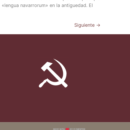
«len­gua nava­rro­rum» en la anti­gue­dad. El
Siguiente
→
Made with
by Elementor