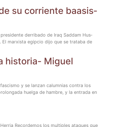
 de su corrien­te baa­sis­
 pre­si­den­te derri­ba­do de Iraq Sad­dam Hus­
. El mar­xis­ta egip­cio dijo que se tra­ta­ba de
a his­to­ria- Miguel
 fas­cis­mo y se lan­zan calum­nias con­tra los
pro­lon­ga­da huel­ga de ham­bre, y la entra­da en
l Herria Recor­de­mos los mul­ti­ples ata­ques que