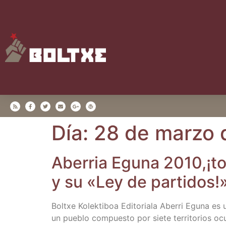
Día:
28 de marzo 
Abe­rria Egu­na 2010,¡to
y su «Ley de par­ti­dos!» 
Boltxe Kolek­ti­boa Edi­to­ria­la Abe­rri Egu­na 
un pue­blo com­pues­to por sie­te terri­to­rios o