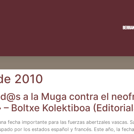
Berria
de 2010
d@s a la Muga con­tra el neo­fra
– Boltxe Kolek­ti­boa (Edi­to­ria­
es una fecha impor­tan­te para las fuer­zas aber­tza­les vas­cas.
cu­pa­do por los esta­dos espa­ñol y fran­cés. Este año, la fech