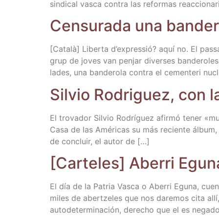
sin­di­cal vas­ca con­tra las refor­mas reac­cio­n
Cen­su­ra­da una ban­de
[Cata­là] Liber­ta d’ex­pres­sió? aquí no. El pas
grup de joves van pen­jar diver­ses ban­de­ro­les,
la­des, una ban­de­ro­la con­tra el cemen­te­ri nuc
Sil­vio Rodri­guez, con
El tro­va­dor Sil­vio Rodrí­guez afir­mó tener «
Casa de las Amé­ri­cas su más recien­te álbum, 
de con­cluir, el autor de […]
[Car­te­les] Abe­rri Egu­
El día de la Patria Vas­ca o Abe­rri Egu­na, cuen­t
miles de aber­tze­les que nos dare­mos cita allí,
auto­de­ter­mi­na­ción, dere­cho que el es negad