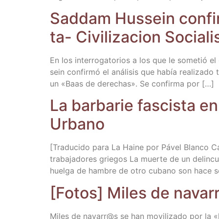
Sad­dam Hus­sein con­fir­
ta- Civi­li­za­cion Sociali
En los inte­rro­ga­to­rios a los que le some­tió 
sein con­fir­mó el aná­li­sis que había rea­li­za­d
un «Baas de dere­chas». Se con­fir­ma por […]
La bar­ba­rie fas­cis­ta e
Urbano
[Tra­du­ci­do para La Hai­ne por Pável Blan­co Cab
tra­ba­ja­do­res grie­gos La muer­te de un delin­
huel­ga de ham­bre de otro cubano son hace 
[Fotos] Miles de navarr
Miles de navarr@s se han movi­li­za­do por la «le