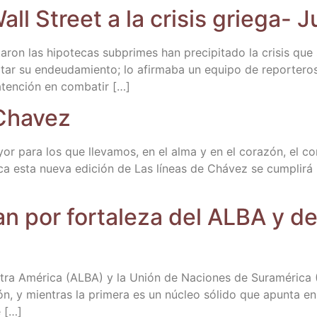
all Street a la cri­sis grie­ga
ron las hipo­te­cas sub­pri­mes han pre­ci­pi­ta­do la cri­sis que 
l­tar su endeu­da­mien­to; lo afir­ma­ba un equi­po de repor­te­
 aten­ción en combatir […]
 Chavez
 para los que lle­va­mos, en el alma y en el cora­zón, el com­pr
­ca esta nue­va edi­ción de Las líneas de Chá­vez se cum­pli­rá
n por for­ta­le­za del ALBA y 
­tra Amé­ri­ca (ALBA) y la Unión de Nacio­nes de Sura­mé­ri­ca (
n, y mien­tras la pri­me­ra es un núcleo sóli­do que apun­ta en l
e […]