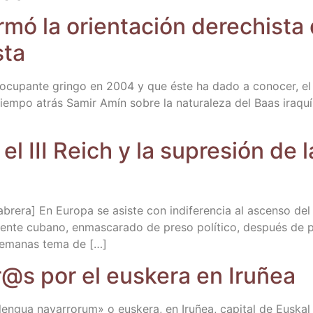
mó la orien­ta­ción dere­chis­ta
sta
el ocu­pan­te grin­go en 2004 y que éste ha dado a cono­cer, el
o tiem­po atrás Samir Amín sobre la natu­ra­le­za del Baas ira­quí
n el III Reich y la supre­sión de l
re­ra] En Euro­pa se asis­te con indi­fe­ren­cia al ascen­so del
cuen­te cubano, enmas­ca­ra­do de pre­so polí­ti­co, des­pués de 
sema­nas tema de […]
@s por el eus­ke­ra en Iruñea
n­gua nava­rro­rum» o eus­ke­ra, en Iru­ñea, capi­tal de Eus­ka