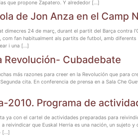
a­rias que pro­po­ne Zapa­te­ro. Y alrededor […]
­ro­la de Jon Anza en el Camp 
­sat dime­cres 24 de març, durant el par­tit del Barça con­tra 
 com fan habi­tual­ment als par­tits de fut­bol, amb dife­rents r
lear i una […]
 la Revo­lu­ción- Cubadebate
muchas más razo­nes para creer en la Revo­lu­ción que para cree
Segun­da cita. En con­fe­ren­cia de pren­sa en a Sala Che Gue­
na-2010. Pro­gra­ma de acti­vi­da
a ya con el car­tel de acti­vi­da­des pre­pa­ra­das para rei­vin­di
 a rei­vin­di­car que Eus­kal Herria es una nación, un suje­to y
o […]