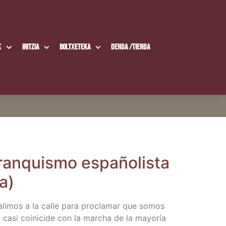
k
Iritzia
Boltxe­te­ka
Den­da /​Tien­da
n­quis­mo espa­ño­lis­ta
la)
 Sali­mos a la calle para pro­cla­mar que somos
a casi coini­ci­de con la mar­cha de la mayo­ría