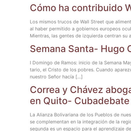
Cómo ha con­tri­bui­do W
Los mis­mos tru­cos de Wall Street que ali­men­ta­
al haber per­mi­ti­do a gobier­nos euro­peos ocu
Mien­tras, las gen­tes de izquier­da cen­tran su
Sema­na San­ta- Hugo
I Domin­go de Ramos: ini­cio de la Sema­na Mayor
ta­rio, el Cris­to de los pobres. Cuan­do apa­rez
nues­tro Señor hacía […]
Correa y Chá­vez abo­ga
en Qui­to- Cubadebate
La Alian­za Boli­va­ria­na de los Pue­blos de nues
se com­ple­men­tan en la inte­gra­ción de la regió
segun­da es un espa­cio para el apren­di­za­je d