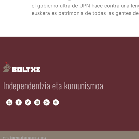
el gobierno ultra de UPN hace con­tra una len­gu
eus­ke­ra es patri­mo­nia de todas las gen­tes d
Independentzia eta komunismoa
2018 (copyleft) Boltxe Kolektiboa