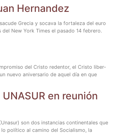
- Juan Hernandez
sacu­de Gre­cia y soca­va la for­ta­le­za del euro
ros del New York Times el pasa­do 14 febre­ro.
o­mi­so del Cris­to reden­tor, el Cris­to liber­
 un nue­vo ani­ver­sa­rio de aquel día en que
de UNASUR en reu­nión
Una­sur) son dos ins­tan­cias con­ti­nen­ta­les que
o polí­ti­co al camino del Socia­lis­mo, la