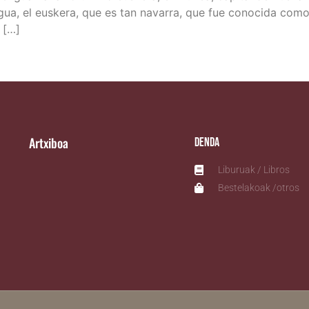
a, el eus­ke­ra, que es tan nava­rra, que fue cono­ci­da como 
e […]
Artxiboa
Denda
Liburuak / Libros
Bestelakoak /otros