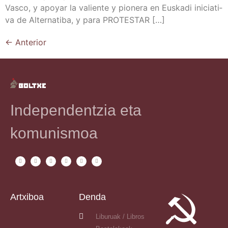
Vas­co, y apo­yar la valien­te y pio­ne­ra en Eus­ka­di ini­cia­ti­
va de Alter­na­ti­ba, y para PROTESTAR […]
←
Anterior
Independentzia eta
komunismoa
Artxiboa
Denda
Liburuak / Libros