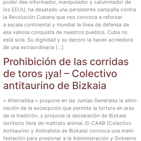
poder des-info­r­­ma­­dor, mani­pu­la­dor y calum­nia­dor de
los EEUU, ha des­ata­do una per­sis­ten­te cam­pa­ña con­tra
la Revo­lu­ción Cuba­na que nos con­vo­ca a refor­zar
a esca­la con­ti­nen­tal y mun­dial la línea de defen­sa de
esa valio­sa con­quis­ta de nues­tros pue­blos. Cuba no
está sola. Su dig­ni­dad y su deco­ro la hacen acree­do­ra
de una extraordinaria […]
Prohi­bi­ción de las corri­das
de toros ¡ya! – Colec­ti­vo
anti­tau­rino de Bizkaia
» Alter­na­ti­ba » pro­po­ne en las Jun­tas Gene­ra­les la eli­mi­
na­ción de la excecp­ción que per­mi­te la tor­tu­ra en aras
de la tra­di­ción, y pro­po­ne la decla­ra­ción de Biz­kaia
terri­to­rio libre de mal­tra­to ani­mal. El CAAB (Colec­ti­vo
Anti­tau­rino y Ani­ma­lis­ta de Biz­kaia) con­vo­ca una mani­
fes­ta­ción para pre­sio­nar a la Admi­nis­tra­ción y Gobierno