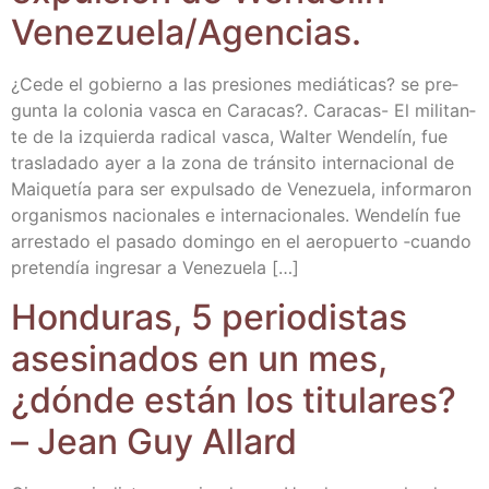
Venezuela/​Agencias.
¿Cede el gobierno a las pre­sio­nes mediá­ti­cas? se pre­
gun­ta la colo­nia vas­ca en Cara­cas?. Cara­­cas- El mili­tan­
te de la izquier­da radi­cal vas­ca, Wal­ter Wen­de­lín, fue
tras­la­da­do ayer a la zona de trán­si­to inter­na­cio­nal de
Mai­que­tía para ser expul­sa­do de Vene­zue­la, infor­ma­ron
orga­nis­mos nacio­na­les e inter­na­cio­na­les. Wen­de­lín fue
arres­ta­do el pasa­do domin­go en el aero­puer­to ‑cuan­do
pre­ten­día ingre­sar a Venezuela […]
Hon­du­ras, 5 perio­dis­tas
ase­si­na­dos en un mes,
¿dón­de están los titu­la­res?
– Jean Guy Allard