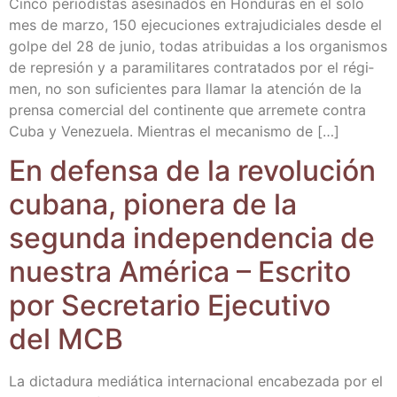
Cin­co perio­dis­tas ase­si­na­dos en Hon­du­ras en el solo
mes de mar­zo, 150 eje­cu­cio­nes extra­ju­di­cia­les des­de el
gol­pe del 28 de junio, todas atri­bui­das a los orga­nis­mos
de repre­sión y a para­mi­li­ta­res con­tra­ta­dos por el régi­
men, no son sufi­cien­tes para lla­mar la aten­ción de la
pren­sa comer­cial del con­ti­nen­te que arre­me­te con­tra
Cuba y Vene­zue­la. Mien­tras el meca­nis­mo de […]
En defen­sa de la revo­lu­ción
cuba­na, pio­ne­ra de la
segun­da inde­pen­den­cia de
nues­tra Amé­ri­ca – Escri­to
por Secre­ta­rio Eje­cu­ti­vo
del MCB
La dic­ta­du­ra mediá­ti­ca inter­na­cio­nal enca­be­za­da por el