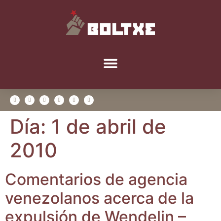
Día:
1 de abril de
2010
Comen­ta­rios de agen­cia
vene­zo­la­nos acer­ca de la
expul­sión de Wen­de­lin –