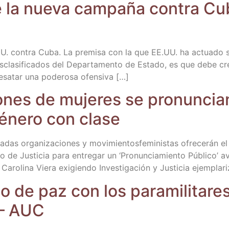
e la nue­va cam­pa­ña con­tra Cu
.UU. con­tra Cuba. La pre­mi­sa con la que EE.UU. ha actua­do s
s­cla­si­fi­ca­dos del Depar­ta­men­to de Esta­do, es que debe cre
 des­atar una pode­ro­sa ofensiva […]
io­nes de muje­res se pro­nun­cian
éne­ro con clase
­das orga­ni­za­cio­nes y movi­mien­tos­fe­mi­nis­tas ofre­ce­rán 
­mo de Jus­ti­cia para entre­gar un ‘Pro­nun­cia­mien­to Públi­co’
Caro­li­na Vie­ra exi­gien­do Inves­ti­ga­ción y Jus­ti­cia ejem­pla­r
o de paz con los para­mi­li­ta­re
 – AUC