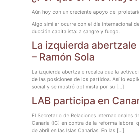
Aún hoy con un cre­cien­te apo­yo del pro­le­ta­ri
Algo simi­lar ocu­rre con el día inter­na­cio­
duc­ción capi­ta­lis­ta: a san­gre y fuego.
La izquier­da aber­tza­le
– Ramón Sola
La izquier­da aber­tza­le recal­ca que la acti­va
de las posi­cio­nes de los par­ti­dos. Así lo expl
social y se mos­tró opti­mis­ta por su […]
LAB par­ti­ci­pa en Cana­
El Secre­ta­rio de Rela­cio­nes Inter­na­cio­na­les 
Cana­ria (IC) en con­tra de la refor­ma labo­ral 
de abril en las Islas Cana­rias. En las […]