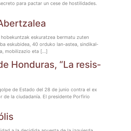
cre­to para pac­tar un cese de hos­ti­li­da­des.
r Abertzalea
ta hobe­kun­tzak esku­ratzea ber­ma­tu zuten
­ba esku­bi­dea, 40 ordu­ko lan-astea, sin­di­kal­
, mobi­li­za­zio eta […]
de Hon­du­ras, “La resis­
 gol­pe de Esta­do del 28 de junio con­tra el ex
e la ciu­da­da­nía. El pre­si­den­te Por­fi­rio
ólis
li­dad a la deci­di­da apues­ta de la izquier­da