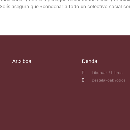
z-Solís ase­gu­ra que «con­de­nar a todo un colec­ti­vo social c
Artxiboa
Denda
Liburuak / Libros
Bestelakoak /otros