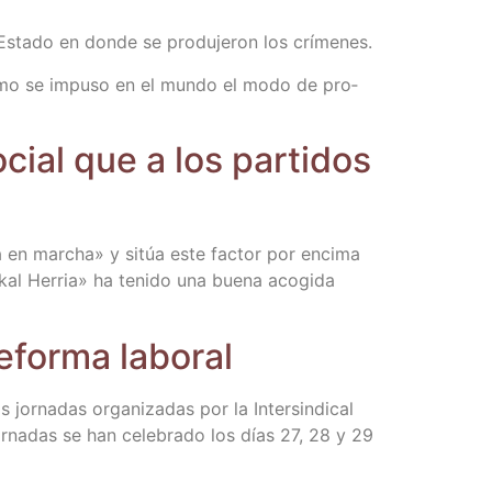
l Esta­do en don­de se pro­du­je­ron los crímenes.
cómo se impu­so en el mun­do el modo de pro­
cial que a los par­ti­dos
stá en mar­cha» y sitúa este fac­tor por enci­ma
s­kal Herria» ha teni­do una bue­na aco­gi­da
refor­ma laboral
 jor­na­das orga­ni­za­das por la Inter­sin­di­cal
or­na­das se han cele­bra­do los días 27, 28 y 29