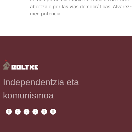
aber­tza­le por las vías demo­crá­ti­cas. Alva­re
men potencial.
Independentzia eta
komunismoa