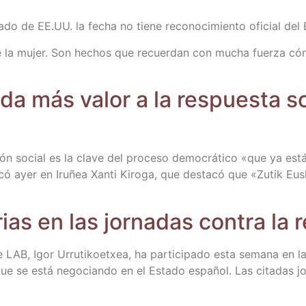
a­do de EE.UU. la fecha no tie­ne reco­no­ci­mien­to ofi­cial de
nal de la mujer. Son hechos que recuer­dan con mucha fuer­za 
 da más valor a la res­pues­ta so
­ción social es la cla­ve del pro­ce­so demo­crá­ti­co «que ya e
i­có ayer en Iru­ñea Xan­ti Kiro­ga, que des­ta­có que «Zutik Eu
rias en las jor­na­das con­tra la 
de LAB, Igor Urru­ti­koetxea, ha par­ti­ci­pa­do esta sema­na en las
que se está nego­cian­do en el Esta­do espa­ñol. Las cita­das j