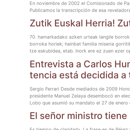
En noviem­bre de 2002 el Comi­sio­na­do de Paz, L
Publi­ca­mos la trans­crip­ción de esa reve­la­do
Zutik Eus­kal Herria! Zut
70. hamar­ka­da­ko azken urteak lan­gi­le borro­k
borro­ka horiek; hain­bat fami­lia mise­ria gorri­t
tze esku­bi­dea, etab. Inork ere ez zuen ezer opa­
Entre­vis­ta a Car­los H
ten­cia está deci­di­da 
Ser­gio Ferra­ri Des­de media­dos de 2009 Hon­du­
pre­si­den­te Manuel Zela­ya des­em­bo­có en elec­ci
Lobo que asu­mió su man­da­to el 27 de enero 
El señor minis­tro tie­ne
Es tiem­po de cla­ri­dad». La fra­se es de Pérez Ru