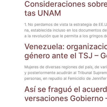
Con­si­de­ra­cio­nes sobr
tas UNAM
1. No per­da­mos de vis­ta la estra­te­gia de EE
na, esta­ble­ci­da inclu­so en los docu­men­tos de
a la revo­lu­ción que le per­mi­ta a los grin­gos
Vene­zue­la: orga­ni­za­c
géne­ro ante el TSJ – G
Muje­res de diver­sas regio­nes del país, de varia
y pos­te­rior­men­te acu­di­rán al Tri­bu­nal Supre
per­so­nas, en repu­dio al Femi­ci­dio de Jen­ni­fer 
Así se fra­guó el acuer­d
ver­sa­cio­nes Gobierno