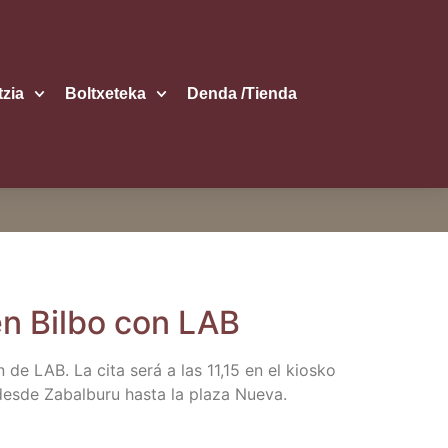
itzia
Boltxe­te­ka
Den­da /​Tien­da
en Bil­bo con LAB
ón de LAB. La cita será a las 11,15 en el kios­ko
des­de Zabal­bu­ru has­ta la pla­za Nueva.