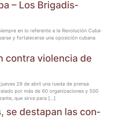
ba – Los Bri­ga­dis­
iem­pre en lo refe­ren­te a la Revo­lu­ción Cuba­
ar­se y for­ta­le­cer­se una opo­si­ción cuba­na
 con­tra vio­len­cia de
el jue­ves 29 de abril una rue­da de pren­sa
 ava­la­do por más de 60 orga­ni­za­cio­nes y 500
i­zan­te, que sir­va para […]
s, se des­ta­pan las con­