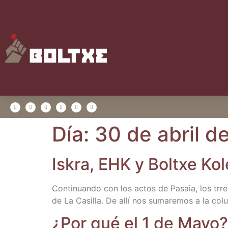
Día:
30 de abril d
Iskra, EHK y Boltxe Kole
Con­ti­nuan­do con los actos de Pasaia, los trres 
de La Casi­lla. De allí nos suma­re­mos a la colu
¿Por qué el 1 de Mayo?