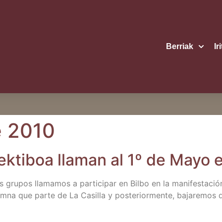
Berriak
Ir
e 2010
k­ti­boa lla­man al 1º de Mayo 
gru­pos lla­ma­mos a par­ti­ci­par en Bil­bo en la mani­fes­ta­ci
m­na que par­te de La Casi­lla y pos­te­rior­men­te, baja­re­mos 