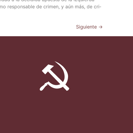
omo res­pon­sa­ble de cri­men, y aún más, de cri­
Siguiente
→