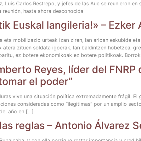
uis Car­los Res­tre­po, y jefes de las Auc se reu­nie­ron en se
­ra reu­nión, has­ta aho­ra desconocida
ik Eus­kal lan­gi­le­ria!» – Ezke
a eta mobi­li­za­zio urteak izan ziren, lan arloan esku­bi­de e
ik ate­ra zituen sol­da­ta igoe­rak, lan bal­din­tzen hobetzea, gre
ri­tu, ez bote­re eko­no­mi­koak ez bote­re poli­ti­koak. Borro­ka
um­ber­to Reyes, líder del FNRP 
a tomar el poder”
ras vive una situa­ción polí­ti­ca extre­ma­da­men­te frá­gil. El
o­nes con­si­de­ra­das como “ile­gí­ti­mas” por un amplio sec­tor d
del año en […]
 las reglas – Anto­nio Álva­rez S
bal­ca­ba, y con ella per­si­gue res­tar impor­tan­cia y cre­di­bi­