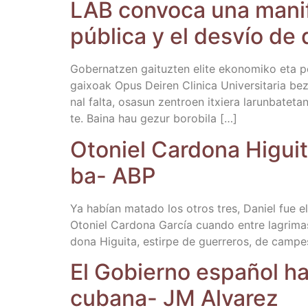
LAB con­vo­ca una mani­f
públi­ca y el des­vío de 
Gober­natzen gai­tuz­ten eli­te eko­no­mi­ko eta p
gai­xoak Opus Dei­ren Cli­ni­ca Uni­ver­si­ta­ria be
nal fal­ta, osa­sun zen­troen itxie­ra larun­ba­te
te. Bai­na hau gezur borobila […]
Oto­niel Car­do­na Higui
ba- ABP
Ya habían mata­do los otros tres, Daniel fue el úl
Oto­niel Car­do­na Gar­cía cuan­do entre lagri­ma
do­na Higui­ta, estir­pe de gue­rre­ros, de cam­pe­
El Gobierno espa­ñol har
cuba­na- JM Alvarez