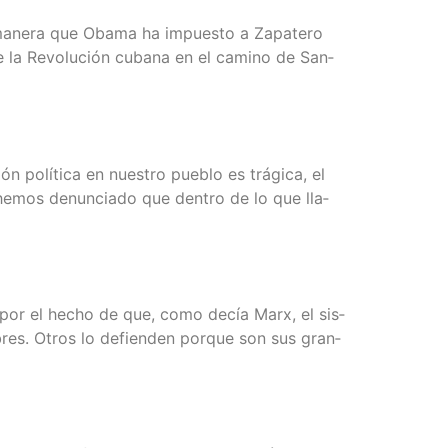
ma mane­ra que Oba­ma ha impues­to a Zapa­te­ro
es de la Revo­lu­ción cuba­na en el camino de San­
n polí­ti­ca en nues­tro pue­blo es trá­gi­ca, el
 hemos denun­cia­do que den­tro de lo que lla­
a y por el hecho de que, como decía Marx, el sis­
m­bres. Otros lo defien­den por­que son sus gran­