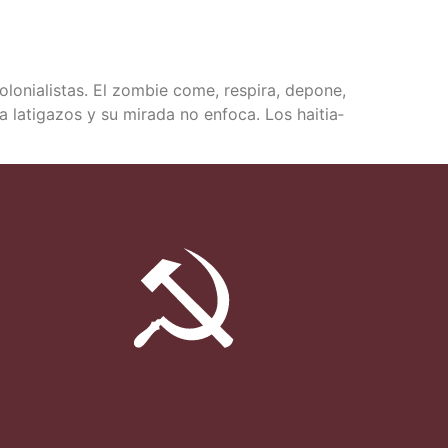
o­nia­lis­tas. El zom­bie come, res­pi­ra, depo­ne,
lati­ga­zos y su mira­da no enfo­ca. Los hai­tia­