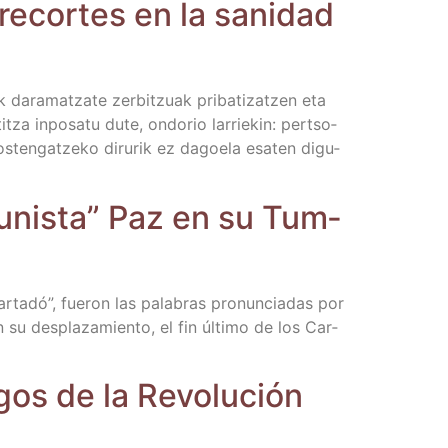
recor­tes en la sani­dad
k dara­matza­te zer­bitzuak pri­ba­ti­zatzen eta
titza inpo­sa­tu dute, ondo­rio larrie­kin: per­tso­
sos­ten­gatze­ko diru­rik ez dagoe­la esa­ten digu­
mu­nis­ta” Paz en su Tum­
r­ta­dó”, fue­ron las pala­bras pro­nun­cia­das por
su des­pla­za­mien­to, el fin últi­mo de los Car­
gos de la Revo­lu­ción