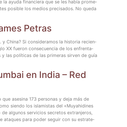
te la ayu­da finan­cie­ra que se les había pro­me­
tes posi­ble los medios pre­ci­sa­dos. No que­da
 James Petras
 y Chi­na? Si con­si­de­ra­mos la his­to­ria recien­
glo XX fue­ron con­se­cuen­cia de los enfren­ta­
 y las polí­ti­cas de las pri­me­ras sir­ven de guía
Mum­bai en India – Red
o que ase­si­na 173 per­so­nas y deja más de
como sien­do los isla­mis­tas del «Muyahi­di­nes
 algu­nos ser­vi­cios secre­tos extran­je­ros,
 de ata­ques para poder seguir con su estra­te­