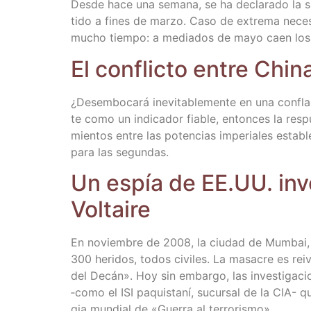
Des­de hace una sema­na, se ha decla­ra­do la situ
ti­do a fines de mar­zo. Caso de extre­ma nece­s
mucho tiem­po: a media­dos de mayo caen los
El con­flic­to entre Chi
¿Desem­bo­ca­rá inevi­ta­ble­men­te en una con­fla­g
te como un indi­ca­dor fia­ble, enton­ces la res­p
mien­tos entre las poten­cias impe­ria­les esta­ble
para las segundas.
Un espía de EE.UU. invo
Voltaire
En noviem­bre de 2008, la ciu­dad de Mum­bai, c
300 heri­dos, todos civi­les. La masa­cre es rei­v
del Decán». Hoy sin embar­go, las inves­ti­ga­ci
‑como el ISI paquis­ta­ní, sucur­sal de la CIA-
gia mun­dial de «Gue­rra al terrorismo».