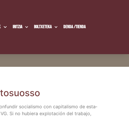
k
Iritzia
Boltxe­te­ka
Den­da /​Tien­da
Santosuosso
­fun­dir socia­lis­mo con capi­ta­lis­mo de esta­
. Si no hubie­ra explo­ta­ción del tra­ba­jo,