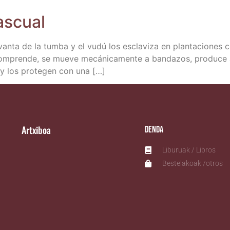
Pascual
n­ta de la tum­ba y el vudú los escla­vi­za en plan­ta­cio­nes col
­pren­de, se mue­ve mecá­ni­ca­men­te a ban­da­zos, pro­du­ce a 
 y los pro­te­gen con una […]
Artxiboa
Denda
Liburuak / Libros
Bestelakoak /otros