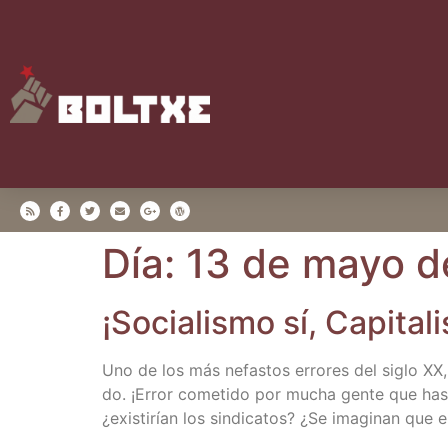
Día:
13 de mayo d
¡Socia­lis­mo sí, Capi­ta
Uno de los más nefas­tos erro­res del siglo XX, q
do. ¡Error come­ti­do por mucha gen­te que has­t
¿exis­ti­rían los sin­di­ca­tos? ¿Se ima­gi­nan qu