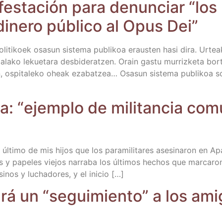
es­ta­ción para denun­ciar “los 
dine­ro públi­co al Opus Dei”
oli­ti­koek osa­sun sis­te­ma publi­koa eraus­ten hasi dira. Urtea
za­la­ko lekue­ta­ra des­bi­de­ratzen. Orain gas­tu murriz­ke­ta bor­
­tan, ospi­ta­le­ko oheak eza­batzea… Osa­sun sis­te­ma publi­koa 
­ta: “ejem­plo de mili­tan­cia co
ti­mo de mis hijos que los para­mi­li­ta­res ase­si­na­ron en Apa
s y pape­les vie­jos narra­ba los últi­mos hechos que mar­ca­ron 
si­nos y lucha­do­res, y el inicio […]
á un “segui­mien­to” a los ami­