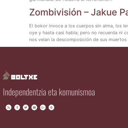
Zom­bi­vi­sión – Jakue 
El bokor invo­ca a los cuer­pos sin alma, los leva
oye y has­ta casi habla; pero no recuer­da ni com
nos velan la des­com­po­si­ción de sus muer­tos
Independentzia eta komunismoa