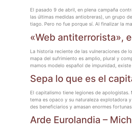
El pasa­do 9 de abril, en ple­na cam­pa­ña con­tr
las últi­mas medi­das anti­obre­ras), un gru­po de
tia­go. Pero no fue por­que sí. Al fina­li­zar la m
«Web anti­te­rro­ris­ta»,
La his­to­ria recien­te de las vul­ne­ra­cio­nes de
mapa del sufri­mien­to es amplio, plu­ral y com­
ma­mos mode­lo espa­ñol de impu­ni­dad, exis­te u
Sepa lo que es el capi­ta
El capi­ta­lis­mo tie­ne legio­nes de apo­lo­gis
te­ma es opa­co y su natu­ra­le­za explo­ta­do­ra
des bene­fi­cia­rios y ama­san enor­mes for­tu­nas
Arde Euro­lan­dia – Mic