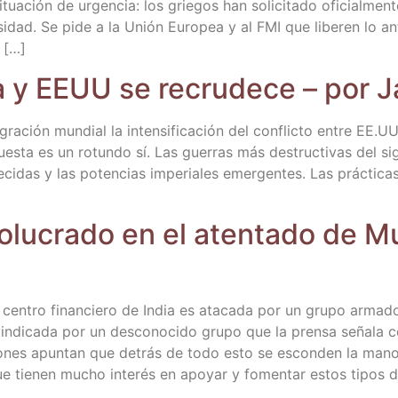
a­ción de urgen­cia: los grie­gos han soli­ci­ta­do ofi­cial­men­
i­dad. Se pide a la Unión Euro­pea y al FMI que libe­ren lo an
 […]
­na y EEUU se recru­de­ce – por
ra­ción mun­dial la inten­si­fi­ca­ción del con­flic­to entre EE.UU.
ues­ta es un rotun­do sí. Las gue­rras más des­truc­ti­vas del si
­ci­das y las poten­cias impe­ria­les emer­gen­tes. Las prác­ti­cas
­lu­cra­do en el aten­ta­do de 
en­tro finan­cie­ro de India es ata­ca­da por un gru­po arma­d
in­di­ca­da por un des­co­no­ci­do gru­po que la pren­sa seña­la 
o­nes apun­tan que detrás de todo esto se escon­den la mano de
 que tie­nen mucho inte­rés en apo­yar y fomen­tar estos tipos