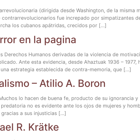
a­rre­vo­lu­cio­na­ria (diri­gi­da des­de Washing­ton, de la mis­
 con­tra­rre­vo­lu­cio­na­rios fue incre­pa­do por sim­pa­ti­zan­t
ar­cha los cuba­nos apá­tri­das, cre­ci­dos por […]
 error en la pagina
 los Dere­chos Huma­nos deri­va­das de la vio­len­cia de moti­va­ció
pli­ca­do. Ante esta evi­den­cia, des­de Ahaz­tuak 1936 – 1977,
na estra­te­gia esta­ble­ci­da de con­­tra-memo­­ria, que […]
­lis­mo – Ati­lio A. Boron
­tas. Muchos lo hacen de bue­na fe, pro­duc­to de su igno­ran­ci
 y pre­da­to­ria no es evi­den­te ante los ojos de muje­res y ho
 gra­cias a sus injusticias […]
hael R. Krätke