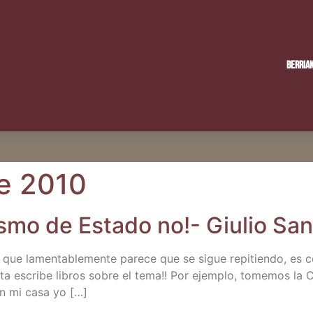
Berria
e 2010
­lis­mo de Esta­do no!- Giu­lio 
ue lamen­ta­ble­men­te pare­ce que se sigue repi­tien­do, es con
a escri­be libros sobre el tema!! Por ejem­plo, tome­mos la CVG
e en mi casa yo […]