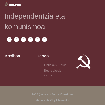
Independentzia eta
komunismoa
Artxiboa
Denda
Liburuak / Libros
Bestelakoak
/otros
2018 (copyleft) Boltxe Kolektiboa
Made with ❤ by Elementor