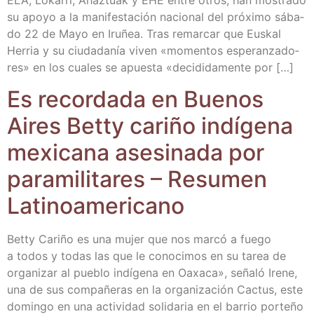
ELA, Loka­rri, Ahaz­tuak y EHE entre otros, han mos­tra­do
su apo­yo a la mani­fes­ta­ción nacio­nal del pró­xi­mo sába­
do 22 de Mayo en Iru­ñea. Tras remar­car que Eus­kal
Herria y su ciu­da­da­nía viven «momen­tos espe­ran­za­do­
res» en los cua­les se apues­ta «deci­di­da­men­te por […]
Es recor­da­da en Bue­nos
Aires Betty cari­ño indí­ge­na
mexi­ca­na ase­si­na­da por
para­mi­li­ta­res – Resu­men
Latinoamericano
Betty Cari­ño es una mujer que nos mar­có a fue­go
a todos y todas las que le cono­ci­mos en su tarea de
orga­ni­zar al pue­blo indí­ge­na en Oaxa­ca», seña­ló Ire­ne,
una de sus com­pa­ñe­ras en la orga­ni­za­ción Cac­tus, este
domin­go en una acti­vi­dad soli­da­ria en el barrio por­te­ño