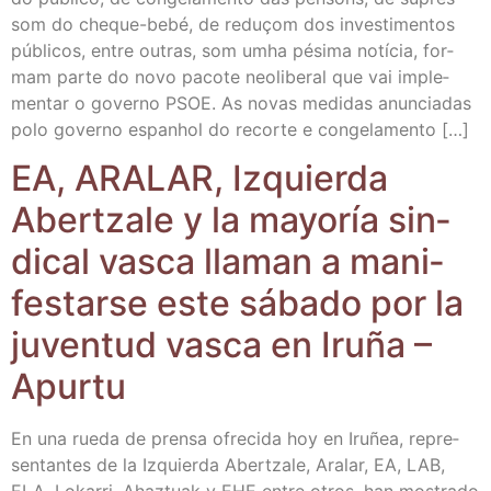
som do che­­que-bebé, de reduçom dos inves­ti­men­tos
públi­cos, entre outras, som umha pési­ma notí­cia, for­
mam par­te do novo paco­te neo­li­be­ral que vai imple­
men­tar o governo PSOE. As novas medi­das anun­cia­das
polo governo espanhol do recor­te e congelamento […]
EA, ARALAR, Izquier­da
Aber­tza­le y la mayo­ría sin­
di­cal vas­ca lla­man a mani­
fes­tar­se este sába­do por la
juven­tud vas­ca en Iru­ña –
Apurtu
En una rue­da de pren­sa ofre­ci­da hoy en Iru­ñea, repre­
sen­tan­tes de la Izquier­da Aber­tza­le, Ara­lar, EA, LAB,