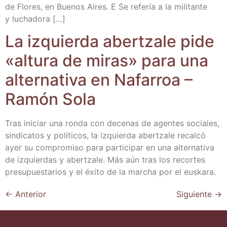
de Flo­res, en Bue­nos Aires. E Se refe­ría a la mili­tan­te
y luchadora […]
La izquier­da aber­tza­le pide
«altu­ra de miras» para una
alter­na­ti­va en Nafa­rroa –
Ramón Sola
Tras ini­ciar una ron­da con dece­nas de agen­tes socia­les,
sin­di­ca­tos y polí­ti­cos, la izquier­da aber­tza­le recal­có
ayer su com­pro­mi­so para par­ti­ci­par en una alter­na­ti­va
de izquier­das y aber­tza­le. Más aún tras los recor­tes
pre­su­pues­ta­rios y el éxi­to de la mar­cha por el euskara.
←
Anterior
Siguiente
→