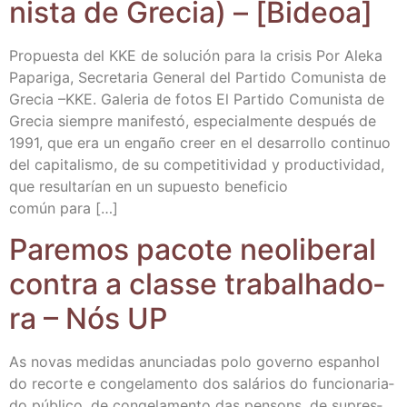
nis­ta de Gre­cia) – [Bideoa]
Pro­pues­ta del KKE de solu­ción para la cri­sis Por Ale­ka
Papa­ri­ga, Secre­ta­ria Gene­ral del Par­ti­do Comu­nis­ta de
Gre­cia –KKE. Gale­ria de fotos El Par­ti­do Comu­nis­ta de
Gre­cia siem­pre mani­fes­tó, espe­cial­men­te des­pués de
1991, que era un enga­ño creer en el desa­rro­llo con­ti­nuo
del capi­ta­lis­mo, de su com­pe­ti­ti­vi­dad y pro­duc­ti­vi­dad,
que resul­ta­rían en un supues­to bene­fi­cio
común para […]
Pare­mos paco­te neo­li­be­ral
con­tra a clas­se tra­balha­do­
ra – Nós UP
As novas medi­das anun­cia­das polo governo espanhol
do recor­te e con­ge­la­men­to dos salá­rios do fun­cio­na­ria­
do públi­co, de con­ge­la­men­to das pen­sons, de supres­