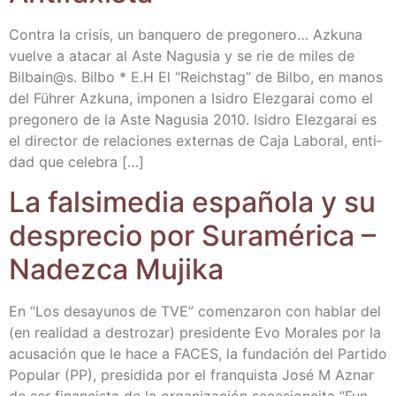
Con­tra la cri­sis, un ban­que­ro de pre­go­ne­ro… Azku­na
vuel­ve a ata­car al Aste Nagu­sia y se rie de miles de
Bilbain@s. Bil­bo * E.H El “Reichs­tag” de Bil­bo, en manos
del Füh­rer Azku­na, impo­nen a Isi­dro Elez­ga­rai como el
pre­go­ne­ro de la Aste Nagu­sia 2010. Isi­dro Elez­ga­rai es
el direc­tor de rela­cio­nes exter­nas de Caja Labo­ral, enti­
dad que celebra […]
La fal­si­me­dia espa­ño­la y su
des­pre­cio por Sura­mé­ri­ca –
Nadez­ca Mujika
En “Los desa­yu­nos de TVE” comen­za­ron con hablar del
(en reali­dad a des­tro­zar) pre­si­den­te Evo Mora­les por la
acu­sa­ción que le hace a FACES, la fun­da­ción del Par­ti­do
Popu­lar (PP), pre­si­di­da por el fran­quis­ta José M Aznar
de ser finan­cis­ta de la orga­ni­za­ción sece­sion­ci­ta “Fun­