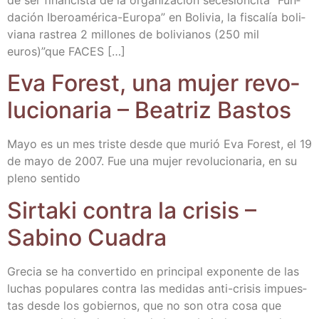
da­ción Ibe­­ro­a­mé­­ri­­ca-Euro­­pa” en Boli­via, la fis­ca­lía boli­
via­na ras­trea 2 millo­nes de boli­via­nos (250 mil
euros)”que FACES […]
Eva Forest, una mujer revo­
lu­cio­na­ria – Bea­triz Bastos
Mayo es un mes tris­te des­de que murió Eva Forest, el 19
de mayo de 2007. Fue una mujer revo­lu­cio­na­ria, en su
pleno sentido
Sir­ta­ki con­tra la cri­sis –
Sabino Cuadra
Gre­cia se ha con­ver­ti­do en prin­ci­pal expo­nen­te de las
luchas popu­la­res con­tra las medi­das anti-cri­sis impues­
tas des­de los gobier­nos, que no son otra cosa que