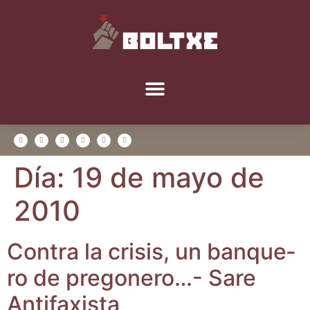
Día:
19 de mayo de
2010
Con­tra la cri­sis, un ban­que­
ro de pre­go­ne­ro…- Sare
Antifaxista