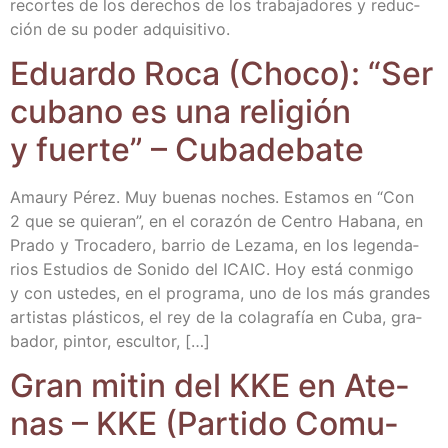
recor­tes de los dere­chos de los tra­ba­ja­do­res y reduc­
ción de su poder adquisitivo.
Eduar­do Roca (Cho­co): “Ser
cubano es una reli­gión
y fuer­te” – Cubadebate
Amaury Pérez. Muy bue­nas noches. Esta­mos en “Con
2 que se quie­ran”, en el cora­zón de Cen­tro Haba­na, en
Pra­do y Tro­ca­de­ro, barrio de Leza­ma, en los legen­da­
rios Estu­dios de Soni­do del ICAIC. Hoy está con­mi­go
y con uste­des, en el pro­gra­ma, uno de los más gran­des
artis­tas plás­ti­cos, el rey de la cola­gra­fía en Cuba, gra­
ba­dor, pin­tor, escultor, […]
Gran mitin del KKE en Ate­
nas – KKE (Par­ti­do Comu­