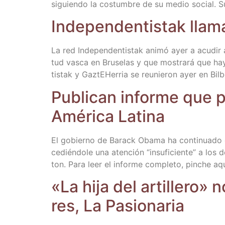
siguien­do la cos­tum­bre de su medio social. 
Inde­pen­den­tis­tak lla­
La red Inde­pen­den­tis­tak ani­mó ayer a acu­dir 
tud vas­ca en Bru­se­las y que mos­tra­rá que ha
tis­tak y Gaz­tEHe­rria se reu­nie­ron ayer en Bil­
Publi­can infor­me que p
Amé­ri­ca Latina
El gobierno de Barack Oba­ma ha con­ti­nua­do con 
ce­dién­do­le una aten­ción “insu­fi­cien­te” a l
ton. Para leer el infor­me com­ple­to, pin­che aq
«La hija del arti­lle­ro»
res, La Pasionaria