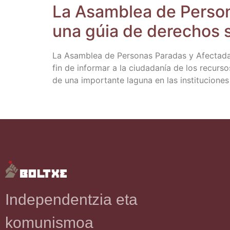
La Asam­blea de Per­so­n
una gúia de dere­chos 
La Asam­blea de Per­so­nas Para­das y Afec­ta­da
fin de infor­mar a la ciu­da­da­nía de los recur­sos
de una impor­tan­te lagu­na en las ins­ti­tu­cio­nes
Independentzia eta
komunismoa