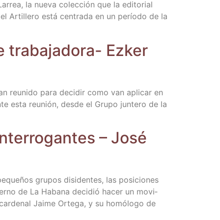
 Larrea, la nue­va colec­ción que la edi­to­rial
el Arti­lle­ro está cen­tra­da en un perío­do de la
tra­ba­ja­do­ra- Ezker
an reu­ni­do para deci­dir como van apli­car en
nte esta reu­nión, des­de el Gru­po jun­te­ro de la
nte­rro­gan­tes – José
eque­ños gru­pos disi­den­tes, las posi­cio­nes
obierno de La Haba­na deci­dió hacer un movi­
 car­de­nal Jai­me Orte­ga, y su homó­lo­go de