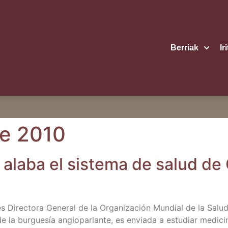
Berriak
Ir
e 2010
ala­ba el sis­te­ma de salud de 
Direc­to­ra Gene­ral de la Orga­ni­za­ción Mun­dial de la Salu
a bur­gue­sía anglo­par­lan­te, es envia­da a estu­diar medi­ci­