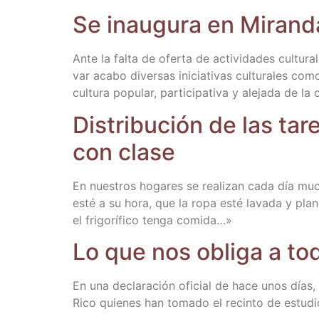
Se inau­gu­ra en Miran­da
Ante la fal­ta de ofer­ta de acti­vi­da­des cul­tu­r
var aca­bo diver­sas ini­cia­ti­vas cul­tu­ra­les c
cul­tu­ra popu­lar, par­ti­ci­pa­ti­va y ale­ja­da d
Dis­tri­bu­ción de las ta
con clase
En nues­tros hoga­res se rea­li­zan cada día muc
esté a su hora, que la ropa esté lava­da y plan­
el fri­go­rí­fi­co ten­ga comida…»
Lo que nos obli­ga a tod
En una decla­ra­ción ofi­cial de hace unos días, e
Rico quie­nes han toma­do el recin­to de estu­d