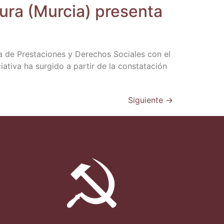
ra (Mur­cia) pre­sen­ta
a de Pres­ta­cio­nes y Dere­chos Socia­les con el
­ti­va ha sur­gi­do a par­tir de la cons­ta­ta­ción
Siguiente
→