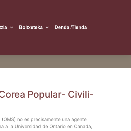
itzia
Boltxe­te­ka
Den­da /​Tien­da
Corea Popu­lar- Civi­li­
d (OMS) no es pre­ci­sa­men­te una agen­te
na a la Uni­ver­si­dad de Onta­rio en Cana­dá,