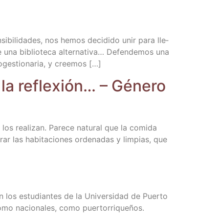
­si­bi­li­da­des, nos hemos deci­di­do unir para lle­
de una biblio­te­ca alter­na­ti­va… Defen­de­mos una
to­ges­tio­na­ria, y creemos […]
a la refle­xión… – Géne­ro
os rea­li­zan. Pare­ce natu­ral que la comi­da
 las habi­ta­cio­nes orde­na­das y lim­pias, que
a
n los estu­dian­tes de la Uni­ver­si­dad de Puer­to
 como nacio­na­les, como puertorriqueños.