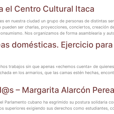
 el Cen­tro Cul­tu­ral Itaca
a­les en nues­tra ciu­dad un gru­po de per­so­nas de dis­tin­tas sen
omo pue­den ser char­las, pro­yec­cio­nes, con­cier­tos, crea­ción 
e la con­su­mis­mo. Nos orga­ni­za­mos de for­ma asam­blea­ria y au
reas domés­ti­cas. Ejer­ci­cio par
hos tra­ba­jos sin que ape­nas «eche­mos cuen­ta» de quie­nes l
cha­da en los arma­rios, que las camas estén hechas, encon­trar
@s – Mar­ga­ri­ta Alar­cón Pere
l Par­la­men­to cubano ha esgri­mi­do su pos­tu­ra soli­da­ria co
ios supe­rio­res exi­gien­do sus dere­chos como estu­dian­tes,