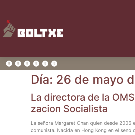
Día:
26 de mayo d
La direc­to­ra de la OMS 
za­cion Socialista
La seño­ra Mar­ga­ret Chan quien des­de 2006 es 
comu­nis­ta. Naci­da en Hong Kong en el seno de l