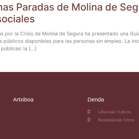
as Para­das de Moli­na de Segu­
sociales
s por la Cri­sis de Moli­na de Segu­ra ha pre­sen­ta­do una Guí
 públi­cos dis­po­ni­bles para las per­so­nas sin empleo. La ini­cia
 públi­cas: la […]
Artxiboa
Denda
Liburuak / Libros
Bestelakoak /otros