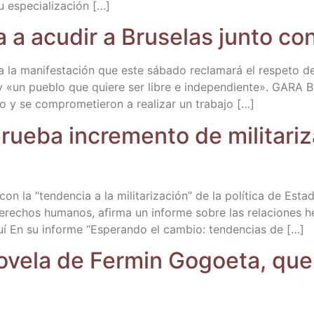
Su especialización […]
ma a acu­dir a Bru­se­las jun­to 
a la mani­fes­ta­ción que este sába­do recla­ma­rá el res­pe­to de
y «un pue­blo que quie­re ser libre e inde­pen­dien­te». GARA B
bo y se com­pro­me­tie­ron a rea­li­zar un trabajo […]
rue­ba incre­men­to de mili­ta­r
la “ten­den­cia a la mili­ta­ri­za­ción” de la polí­ti­ca de Esta
os dere­chos huma­nos, afir­ma un infor­me sobre las rela­cio­ne
uí En su infor­me “Espe­ran­do el cam­bio: ten­den­cias de […]
 nove­la de Fer­min Gogoe­ta, que