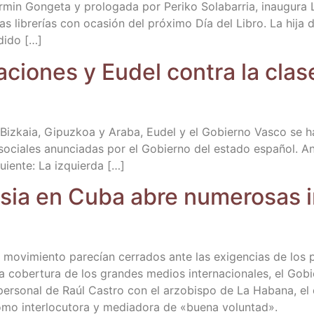
er­min Gon­ge­ta y pro­lo­ga­da por Peri­ko Sola­ba­rria, inau­gu­ra
 las libre­rías con oca­sión del pró­xi­mo Día del Libro. La hija d
ndido […]
io­nes y Eudel con­tra la cla­se 
 Biz­kaia, Gipuz­koa y Ara­ba, Eudel y el Gobierno Vas­co se h
nti­so­cia­les anun­cia­das por el Gobierno del esta­do espa­ñol. A
guien­te: La izquierda […]
­sia en Cuba abre nume­ro­sas i
 movi­mien­to pare­cían cerra­dos ante las exi­gen­cias de los p
a cober­tu­ra de los gran­des medios inter­na­cio­na­les, el G
 per­so­nal de Raúl Cas­tro con el arzo­bis­po de La Haba­na, el
omo inter­lo­cu­to­ra y media­do­ra de «bue­na voluntad».