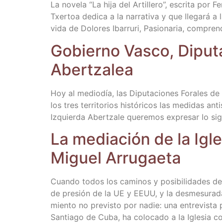
La nove­la “La hija del Arti­lle­ro”, escri­ta por F
Txer­toa dedi­ca a la narra­ti­va y que lle­ga­rá a
vida de Dolo­res Iba­rru­ri, Pasio­na­ria, compre
Gobierno Vas­co, Dipu­tac
Abertzalea
Hoy al medio­día, las Dipu­tacio­nes Fora­les de
los tres terri­to­rios his­tó­ri­cos las medi­das a
Izquier­da Aber­tza­le que­re­mos expre­sar lo si
La media­ción de la Igle
Miguel Arrugaeta
Cuan­do todos los cami­nos y posi­bi­li­da­des de
de pre­sión de la UE y EEUU, y la des­me­su­ra­d
mien­to no pre­vis­to por nadie: una entre­vis­ta
San­tia­go de Cuba, ha colo­ca­do a la Igle­sia c