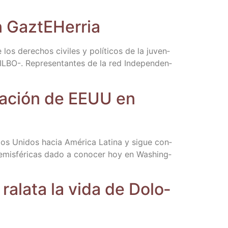
con GaztEHerria
 los dere­chos civi­les y polí­ti­cos de la juven­
ILBO-. Repre­sen­tan­tes de la red Inde­pen­den­
i­za­ción de EEUU en
­dos Uni­dos hacia Amé­ri­ca Lati­na y sigue con­
s hemis­fé­ri­cas dado a cono­cer hoy en Washing­
 rala­ta la vida de Dolo­