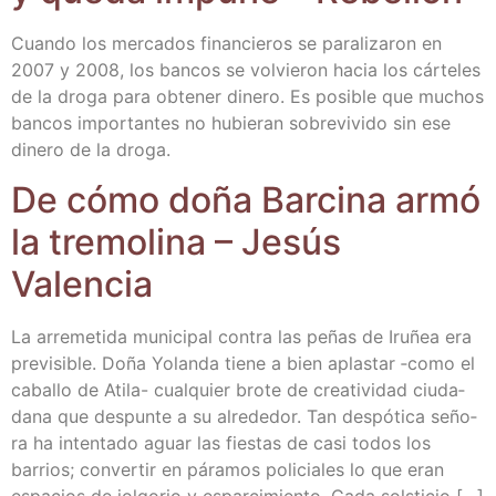
Cuan­do los mer­ca­dos finan­cie­ros se para­li­za­ron en
2007 y 2008, los ban­cos se vol­vie­ron hacia los cár­te­les
de la dro­ga para obte­ner dine­ro. Es posi­ble que muchos
ban­cos impor­tan­tes no hubie­ran sobre­vi­vi­do sin ese
dine­ro de la droga.
De cómo doña Bar­ci­na armó
la tre­mo­li­na – Jesús
Valencia
La arre­me­ti­da muni­ci­pal con­tra las peñas de Iru­ñea era
pre­vi­si­ble. Doña Yolan­da tie­ne a bien aplas­tar ‑como el
caba­llo de Ati­­la- cual­quier bro­te de crea­ti­vi­dad ciu­da­
da­na que des­pun­te a su alre­de­dor. Tan des­pó­ti­ca seño­
ra ha inten­ta­do aguar las fies­tas de casi todos los
barrios; con­ver­tir en pára­mos poli­cia­les lo que eran
espa­cios de jol­go­rio y espar­ci­mien­to. Cada solsticio […]