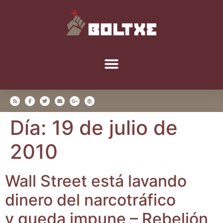
Día:
19 de julio de
2010
Wall Street está lavan­do
dine­ro del nar­co­trá­fi­co
y que­da impu­ne – Rebelión