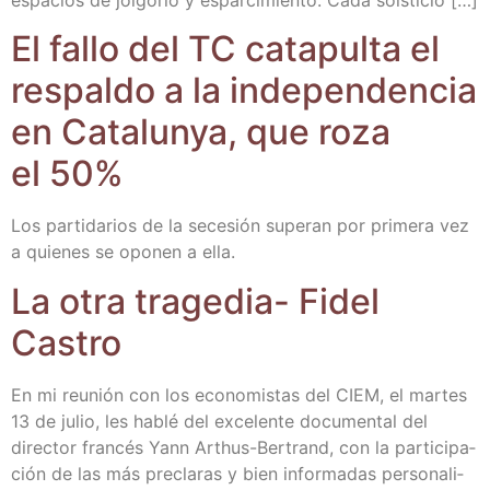
El fallo del TC cata­pul­ta el
res­pal­do a la inde­pen­den­cia
en Cata­lun­ya, que roza
el 50%
Los par­ti­da­rios de la sece­sión supe­ran por pri­me­ra vez
a quie­nes se opo­nen a ella.
La otra tra­ge­dia- Fidel
Castro
En mi reu­nión con los eco­no­mis­tas del CIEM, el mar­tes
13 de julio, les hablé del exce­len­te docu­men­tal del
direc­tor fran­cés Yann Arthus-Ber­­trand, con la par­ti­ci­pa­
ción de las más pre­cla­ras y bien infor­ma­das per­so­na­li­