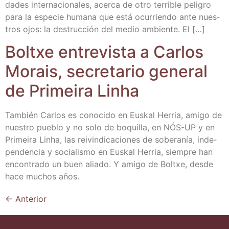
da­des inter­na­cio­na­les, acer­ca de otro terri­ble peli­gro
para la espe­cie huma­na que está ocu­rrien­do ante nues­
tros ojos: la des­truc­ción del medio ambien­te. El […]
Boltxe entre­vis­ta a Car­los
Morais, secre­ta­rio gene­ral
de Pri­mei­ra Linha
Tam­bién Car­los es cono­ci­do en Eus­kal Herria, ami­go de
nues­tro pue­blo y no solo de boqui­lla, en NÓS-UP y en
Pri­mei­ra Linha, las rei­vin­di­ca­cio­nes de sobe­ra­nía, inde­
pen­den­cia y socia­lis­mo en Eus­kal Herria, siem­pre han
encon­tra­do un buen alia­do. Y ami­go de Boltxe, des­de
hace muchos años.
←
Anterior