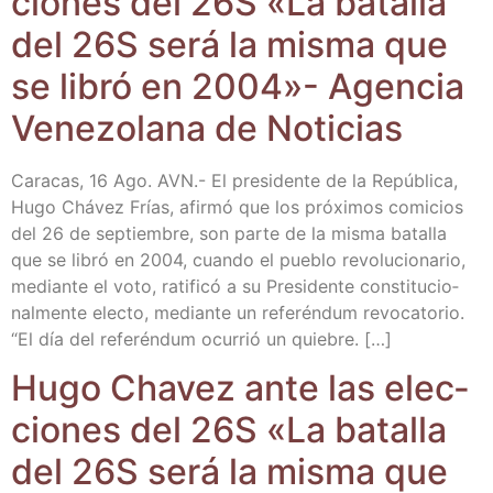
cio­nes del 26S «La bata­lla
del 26S será la mis­ma que
se libró en 2004»- Agen­cia
Vene­zo­la­na de Noticias
Cara­cas, 16 Ago. AVN.- El pre­si­den­te de la Repú­bli­ca,
Hugo Chá­vez Frías, afir­mó que los pró­xi­mos comi­cios
del 26 de sep­tiem­bre, son par­te de la mis­ma bata­lla
que se libró en 2004, cuan­do el pue­blo revo­lu­cio­na­rio,
median­te el voto, rati­fi­có a su Pre­si­den­te cons­ti­tu­cio­
nal­men­te elec­to, median­te un refe­rén­dum revo­ca­to­rio.
“El día del refe­rén­dum ocu­rrió un quiebre. […]
Hugo Cha­vez ante las elec­
cio­nes del 26S «La bata­lla
del 26S será la mis­ma que