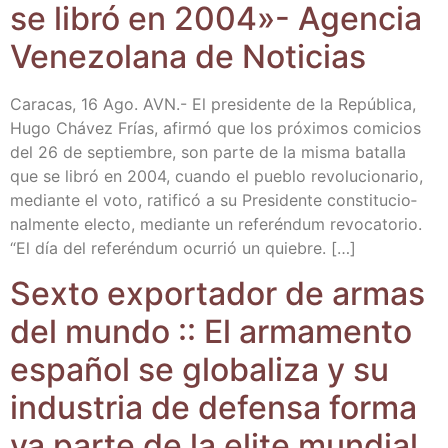
se libró en 2004»- Agen­cia
Vene­zo­la­na de Noticias
Cara­cas, 16 Ago. AVN.- El pre­si­den­te de la Repú­bli­ca,
Hugo Chá­vez Frías, afir­mó que los pró­xi­mos comi­cios
del 26 de sep­tiem­bre, son par­te de la mis­ma bata­lla
que se libró en 2004, cuan­do el pue­blo revo­lu­cio­na­rio,
median­te el voto, rati­fi­có a su Pre­si­den­te cons­ti­tu­cio­
nal­men­te elec­to, median­te un refe­rén­dum revo­ca­to­rio.
“El día del refe­rén­dum ocu­rrió un quiebre. […]
Sex­to expor­ta­dor de armas
del mun­do :: El arma­men­to
espa­ñol se glo­ba­li­za y su
indus­tria de defen­sa for­ma
ya par­te de la eli­te mundial.