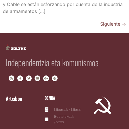
y Cable se están esfor­zan­do por cuen­ta de la indus­tria
de armamentos […]
Siguiente
→
Independentzia eta komunismoa
Artxiboa
Denda
Liburuak / Libros
Bestelakoak
/otros