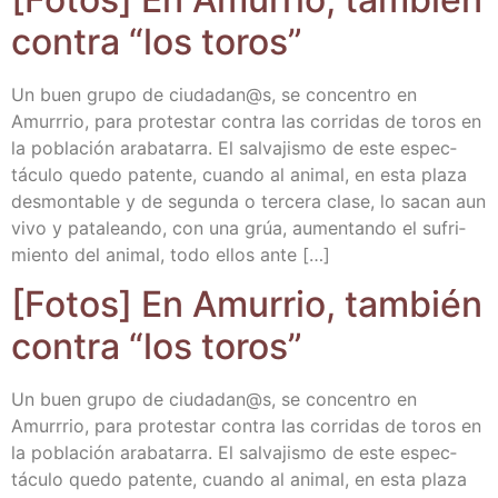
con­tra “los toros”
Un buen gru­po de ciudadan@s, se con­cen­tro en
Amurrrio, para pro­tes­tar con­tra las corri­das de toros en
la pobla­ción ara­ba­ta­rra. El sal­va­jis­mo de este espec­
tácu­lo que­do paten­te, cuan­do al ani­mal, en esta pla­za
des­mon­ta­ble y de segun­da o ter­ce­ra cla­se, lo sacan aun
vivo y pata­lean­do, con una grúa, aumen­tan­do el sufri­
mien­to del ani­mal, todo ellos ante […]
[Fotos] En Amu­rrio, tam­bién
con­tra “los toros”
Un buen gru­po de ciudadan@s, se con­cen­tro en
Amurrrio, para pro­tes­tar con­tra las corri­das de toros en
la pobla­ción ara­ba­ta­rra. El sal­va­jis­mo de este espec­
tácu­lo que­do paten­te, cuan­do al ani­mal, en esta pla­za