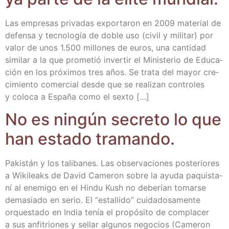
Las empre­sas pri­va­das expor­ta­ron en 2009 mate­rial de
defen­sa y tec­no­lo­gía de doble uso (civil y mili­tar) por
valor de unos 1.500 millo­nes de euros, una can­ti­dad
simi­lar a la que pro­me­tió inver­tir el Minis­te­rio de Edu­ca­
ción en los pró­xi­mos tres años. Se tra­ta del mayor cre­
ci­mien­to comer­cial des­de que se rea­li­zan con­tro­les
y colo­ca a Espa­ña como el sexto […]
No es nin­gún secre­to lo que
han esta­do tramando.
Pakis­tán y los tali­ba­nes. Las obser­va­cio­nes pos­te­rio­res
a Wiki­leaks de David Came­ron sobre la ayu­da paquis­ta­
ní al enemi­go en el Hin­du Kush no debe­rían tomar­se
dema­sia­do en serio. El “esta­lli­do” cui­da­do­sa­men­te
orques­ta­do en India tenía el pro­pó­si­to de com­pla­cer
a sus anfi­trio­nes y sellar algu­nos nego­cios (Came­ron