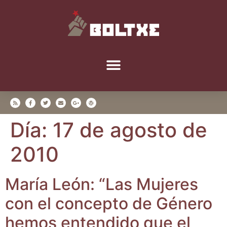
Día:
17 de agosto de
2010
María León: “Las Muje­res
con el con­cep­to de Géne­ro
hemos enten­di­do que el