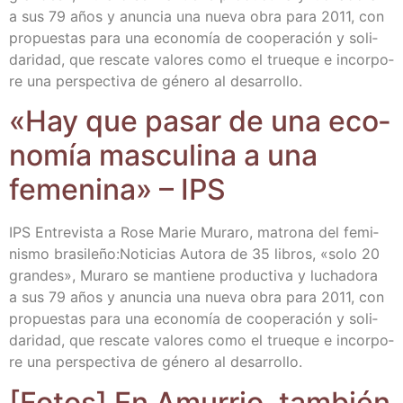
a sus 79 años y anun­cia una nue­va obra para 2011, con
pro­pues­tas para una eco­no­mía de coope­ra­ción y soli­
da­ri­dad, que res­ca­te valo­res como el true­que e incor­po­
re una pers­pec­ti­va de géne­ro al desarrollo.
«Hay que pasar de una eco­
no­mía mas­cu­li­na a una
feme­ni­na» – IPS
IPS Entre­vis­ta a Rose Marie Mura­ro, matro­na del femi­
nis­mo brasileño:Noticias Auto­ra de 35 libros, «solo 20
gran­des», Mura­ro se man­tie­ne pro­duc­ti­va y lucha­do­ra
a sus 79 años y anun­cia una nue­va obra para 2011, con
pro­pues­tas para una eco­no­mía de coope­ra­ción y soli­
da­ri­dad, que res­ca­te valo­res como el true­que e incor­po­
re una pers­pec­ti­va de géne­ro al desarrollo.
[Fotos] En Amu­rrio, tam­bién