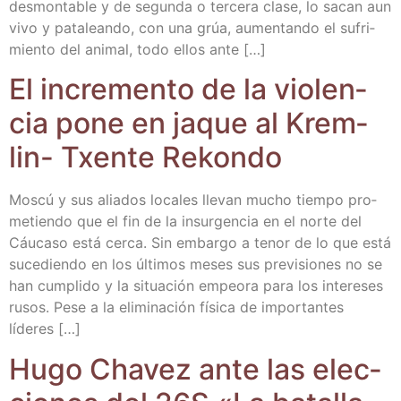
des­mon­ta­ble y de segun­da o ter­ce­ra cla­se, lo sacan aun
vivo y pata­lean­do, con una grúa, aumen­tan­do el sufri­
mien­to del ani­mal, todo ellos ante […]
El incre­men­to de la vio­len­
cia pone en jaque al Krem­
lin- Txen­te Rekondo
Mos­cú y sus alia­dos loca­les lle­van mucho tiem­po pro­
me­tien­do que el fin de la insur­gen­cia en el nor­te del
Cáu­ca­so está cer­ca. Sin embar­go a tenor de lo que está
suce­dien­do en los últi­mos meses sus pre­vi­sio­nes no se
han cum­pli­do y la situa­ción empeo­ra para los intere­ses
rusos. Pese a la eli­mi­na­ción físi­ca de impor­tan­tes
líderes […]
Hugo Cha­vez ante las elec­