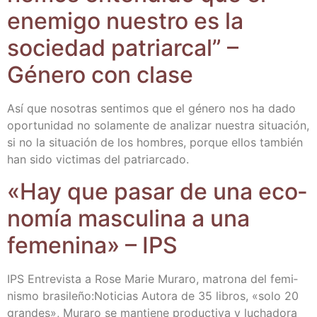
enemi­go nues­tro es la
socie­dad patriar­cal” –
Géne­ro con clase
Así que noso­tras sen­ti­mos que el géne­ro nos ha dado
opor­tu­ni­dad no sola­men­te de ana­li­zar nues­tra situa­ción,
si no la situa­ción de los hom­bres, por­que ellos tam­bién
han sido vic­ti­mas del patriarcado.
«Hay que pasar de una eco­
no­mía mas­cu­li­na a una
feme­ni­na» – IPS
IPS Entre­vis­ta a Rose Marie Mura­ro, matro­na del femi­
nis­mo brasileño:Noticias Auto­ra de 35 libros, «solo 20
gran­des», Mura­ro se man­tie­ne pro­duc­ti­va y lucha­do­ra