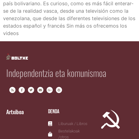
país boli­va­riano. Es curio­so, como es más fácil ente­rar­
se de la reali­dad vas­ca, des­de una tele­vi­sión como la
vene­zo­la­na, que des­de las dife­ren­tes tele­vi­sio­nes de los
esta­dos espa­ñol y fran­cés Sin más os ofre­ce­mos los
videos
Independentzia eta komunismoa
Artxiboa
Denda
Liburuak / Libros
Bestelakoak
/otros