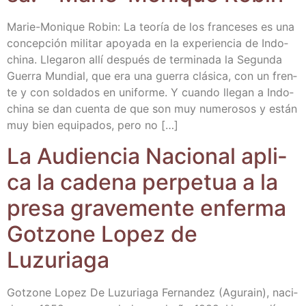
Marie-Moni­­que Robin: La teo­ría de los fran­ce­ses es una
con­cep­ción mili­tar apo­ya­da en la expe­rien­cia de Indo­
chi­na. Lle­ga­ron allí des­pués de ter­mi­na­da la Segun­da
Gue­rra Mun­dial, que era una gue­rra clá­si­ca, con un fren­
te y con sol­da­dos en uni­for­me. Y cuan­do lle­gan a Indo­
chi­na se dan cuen­ta de que son muy nume­ro­sos y están
muy bien equi­pa­dos, pero no […]
La Audien­cia Nacio­nal apli­
ca la cade­na per­pe­tua a la
pre­sa gra­ve­men­te enfer­ma
Gotzo­ne Lopez de
Luzuriaga
Gotzo­ne Lopez De Luzu­ria­ga Fer­nan­dez (Agu­rain), naci­