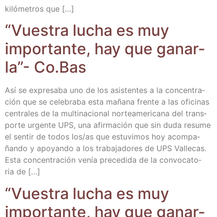
kiló­me­tros que […]
“Vues­tra lucha es muy
impor­tan­te, hay que ganar­
la”- Co.Bas
Así se expre­sa­ba uno de los asis­ten­tes a la con­cen­tra­
ción que se cele­bra­ba esta maña­na fren­te a las ofi­ci­nas
cen­tra­les de la mul­ti­na­cio­nal nor­te­ame­ri­ca­na del trans­
por­te urgen­te UPS, una afir­ma­ción que sin duda resu­me
el sen­tir de todos los/​as que estu­vi­mos hoy acom­pa­
ñan­do y apo­yan­do a los tra­ba­ja­do­res de UPS Valle­cas.
Esta con­cen­tra­ción venía pre­ce­di­da de la con­vo­ca­to­
ria de […]
“Vues­tra lucha es muy
impor­tan­te, hay que ganar­