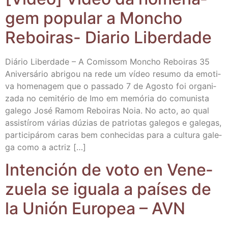
gem popu­lar a Mon­cho
Reboi­ras- Dia­rio Liberdade
Diá­rio Liber­da­de – A Comis­som Mon­cho Reboi­ras 35
Ani­ver­sá­rio abri­gou na rede um vídeo resu­mo da emo­ti­
va home­na­gem que o pas­sa­do 7 de Agos­to foi orga­ni­
za­da no cemi­té­rio de Imo em memó­ria do comu­nis­ta
gale­go José Ramom Reboi­ras Noia. No acto, ao qual
assis­tí­rom várias dúzias de patrio­tas gale­gos e gale­gas,
par­ti­ci­pá­rom caras bem conhe­ci­das para a cul­tu­ra gale­
ga como a actriz […]
Inten­ción de voto en Vene­
zue­la se igua­la a paí­ses de
la Unión Euro­pea – AVN