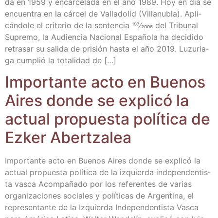
da en 1959 y encar­ce­la­da en el año 1989. Hoy en día se
encuen­tra en la cár­cel de Valla­do­lid (Villa­nu­bla). Apli­
cán­do­le el cri­te­rio de la sen­ten­cia 197⁄2006 del Tri­bu­nal
Supre­mo, la Audien­cia Nacio­nal Espa­ño­la ha deci­di­do
retra­sar su sali­da de pri­sión has­ta el año 2019. Luzu­ria­
ga cum­plió la tota­li­dad de […]
Impor­tan­te acto en Bue­nos
Aires don­de se expli­có la
actual pro­pues­ta polí­ti­ca de
Ezker Abertzalea
Impor­tan­te acto en Bue­nos Aires don­de se expli­có la
actual pro­pues­ta polí­ti­ca de la izquier­da inde­pen­den­tis­
ta vas­ca Acom­pa­ña­do por los refe­ren­tes de varias
orga­ni­za­cio­nes socia­les y polí­ti­cas de Argen­ti­na, el
repre­sen­tan­te de la Izquier­da Inde­pen­den­tis­ta Vas­ca