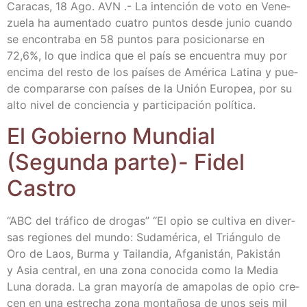
Cara­cas, 18 Ago. AVN .- La inten­ción de voto en Vene­
zue­la ha aumen­ta­do cua­tro pun­tos des­de junio cuan­do
se encon­tra­ba en 58 pun­tos para posi­cio­nar­se en
72,6%, lo que indi­ca que el país se encuen­tra muy por
enci­ma del res­to de los paí­ses de Amé­ri­ca Lati­na y pue­
de com­pa­rar­se con paí­ses de la Unión Euro­pea, por su
alto nivel de con­cien­cia y par­ti­ci­pa­ción política.
El Gobierno Mun­dial
(Segun­da par­te)- Fidel
Castro
“ABC del trá­fi­co de dro­gas” “El opio se cul­ti­va en diver­
sas regio­nes del mun­do: Suda­mé­ri­ca, el Trián­gu­lo de
Oro de Laos, Bur­ma y Tai­lan­dia, Afga­nis­tán, Pakis­tán
y Asia cen­tral, en una zona cono­ci­da como la Media
Luna dora­da. La gran mayo­ría de ama­po­las de opio cre­
cen en una estre­cha zona mon­ta­ño­sa de unos seis mil