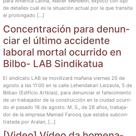
para Amé­ri­ca Lati­na, Wal­ter Wen­de­lín, expli­có con lujo
de deta­lles cuál es la situa­ción actual por la que tran­si­ta
el prolongado […]
Con­cen­tra­ción para denun­
ciar el últi­mo acci­den­te
labo­ral mor­tal ocu­rri­do en
Bil­bo- LAB Sindikatua
El sin­di­ca­to LAB se movi­li­za­rá maña­na vier­nes 20 de
agos­to a las 11:00 en la calle Lehen­da­ka­ri Lei­zao­la, 5 de
Bil­bao (Edi­fi­cio Art­klas), para denun­ciar el falle­ci­mien­to
de un tra­ba­ja­dor de la cons­truc­ción en la ciu­dad ocu­rri­
do el pasa­do 18 de agos­to. M. S., de 28 años, tra­ba­ja­
dor de la empre­sa Mamad Farooq que esta­ba sub­con­
tra­ta­da por Aralan, […]
[Video] Vídeo da home­na­