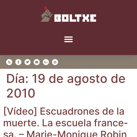
Día:
19 de agosto de
2010
[Vídeo] Escua­dro­nes de la
muer­te. La escue­la fran­ce­
sa. – Marie-Moni­que Robin