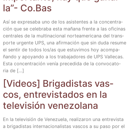
la”- Co.Bas
Así se expre­sa­ba uno de los asis­ten­tes a la con­cen­tra­
ción que se cele­bra­ba esta maña­na fren­te a las ofi­ci­nas
cen­tra­les de la mul­ti­na­cio­nal nor­te­ame­ri­ca­na del trans­
por­te urgen­te UPS, una afir­ma­ción que sin duda resu­me
el sen­tir de todos los/​as que estu­vi­mos hoy acom­pa­
ñan­do y apo­yan­do a los tra­ba­ja­do­res de UPS Valle­cas.
Esta con­cen­tra­ción venía pre­ce­di­da de la con­vo­ca­to­
ria de […]
[Videos] Bri­ga­dis­tas vas­
cos, entre­vis­ta­dos en la
tele­vi­sión venezolana
En la tele­vi­sión de Vene­zue­la, rea­li­za­ron una entre­vis­ta
a bri­ga­dis­tas inter­na­cio­na­lis­tas vas­cos a su paso por el