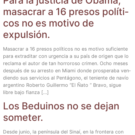
Para la jus­ti­cia de Oba­ma,
masa­crar a 16 pre­sos polí­ti­
cos no es moti­vo de
expulsión.
Masa­crar a 16 pre­sos polí­ti­cos no es moti­vo sufi­cien­te
para extra­di­tar con urgen­cia a su país de ori­gen que lo
recla­ma el autor de tan horro­ro­so cri­men. Ocho meses
des­pués de su arres­to en Mia­mi don­de pros­pe­ra­ba ven­
dien­do sus ser­vi­cios al Pen­tá­gono, el tenien­te de navío
argen­tino Rober­to Gui­ller­mo “El Ñato “ Bra­vo, sigue
libre bajo fianza […]
Los Bedui­nos no se dejan
someter.
Des­de junio, la penín­su­la del Sinaí, en la fron­te­ra con