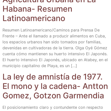
Haba­na- Resu­men
Latinoamericano
Resu­men Latinoamericano/​Caminos para Pren­sa De
Fren­te – Ante el lla­ma­do a pro­du­cir ali­men­tos en Cuba,
los espa­cios urba­nos han sido toma­dos por fami­lias,
deve­ni­das en cul­ti­va­do­ras de la tie­rra. Olga Oyé Gómez
cuen­ta cómo man­tie­nen su huer­to inten­si­vo El Japo­nés.
El huer­to inten­si­vo El Japo­nés, ubi­ca­do en Ata­bey, en el
muni­ci­pio capi­ta­lino de Pla­ya, es un […]
La ley de amnis­tía de 1977.
El mono y la cade­na- Ant­ton
Gomez, Gotzon Garmendia
El posi­cio­na­mien­to cla­ro y con­tun­den­te con res­pec­to