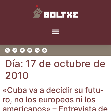
Día:
17 de octubre de
2010
«Cuba va a deci­dir su futu­
ro, no los euro­peos ni los
ame­ri­ca­nos» – Entre­vis­ta de