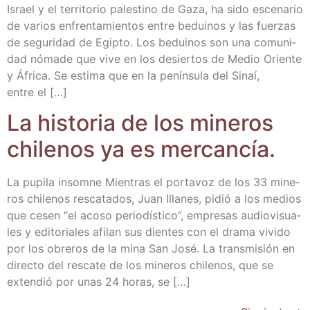
Israel y el terri­to­rio pales­tino de Gaza, ha sido esce­na­rio
de varios enfren­ta­mien­tos entre bedui­nos y las fuer­zas
de segu­ri­dad de Egip­to. Los bedui­nos son una comu­ni­
dad nóma­de que vive en los desier­tos de Medio Orien­te
y Áfri­ca. Se esti­ma que en la penín­su­la del Sinaí,
entre el […]
La his­to­ria de los mine­ros
chi­le­nos ya es mercancía.
La pupi­la insom­ne Mien­tras el por­ta­voz de los 33 mine­
ros chi­le­nos res­ca­ta­dos, Juan Illa­nes, pidió a los medios
que cesen “el aco­so perio­dís­ti­co”, empre­sas audio­vi­sua­
les y edi­to­ria­les afi­lan sus dien­tes con el dra­ma vivi­do
por los obre­ros de la mina San José. La trans­mi­sión en
direc­to del res­ca­te de los mine­ros chi­le­nos, que se
exten­dió por unas 24 horas, se […]