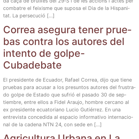
da caça de brui­xes del 29‑S i de les accions i actes per
com­ba­tre el fei­xis­me que supo­sa el Dia de la His­pa­ni­
tat. La persecució […]
Correa ase­gu­ra tener prue­
bas con­tra los auto­res del
inten­to de gol­pe-
Cubadebate
El pre­si­den­te de Ecua­dor, Rafael Correa, dijo que tie­ne
prue­bas para acu­sar a los pre­sun­tos auto­res del frus­tra­
do gol­pe de Esta­do que sufrió el pasa­do 30 de sep­
tiem­bre, entre ellos a Fidel Arau­jo, hom­bre cer­cano al
ex pre­si­den­te ecua­to­riano Lucio Gutié­rrez. En una
entre­vis­ta con­ce­di­da al espa­cio infor­ma­ti­vo inter­na­cio­
nal de la cade­na NTN 24, con sede en […]
Agri­cul­tu­ra Urba­na en La