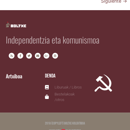
Siguiente
→
Independentzia eta komunismoa
Artxiboa
Denda
Liburuak / Libros
Bestelakoak
/otros
2018 (copyleft) Boltxe Kolektiboa