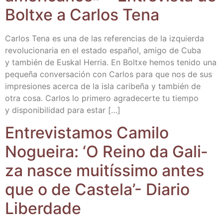
Boltxe a Car­los Tena
Car­los Tena es una de las refe­ren­cias de la izquier­da
revo­lu­cio­na­ria en el esta­do espa­ñol, ami­go de Cuba
y tam­bién de Eus­kal Herria. En Boltxe hemos teni­do una
peque­ña con­ver­sa­ción con Car­los para que nos de sus
impre­sio­nes acer­ca de la isla cari­be­ña y tam­bién de
otra cosa. Car­los lo pri­me­ro agra­de­cer­te tu tiem­po
y dis­po­ni­bi­li­dad para estar […]
Entre­vis­ta­mos Cami­lo
Noguei­ra: ‘O Rei­no da Gali­
za nas­ce mui­tís­si­mo antes
que o de Cas­te­la’- Dia­rio
Liberdade