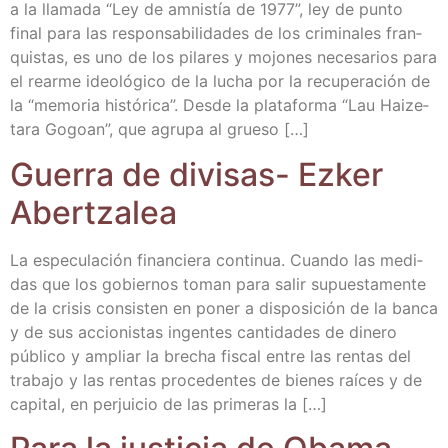
a la lla­ma­da “Ley de amnis­tía de 1977”, ley de pun­to
final para las res­pon­sa­bi­li­da­des de los cri­mi­na­les fran­
quis­tas, es uno de los pila­res y mojo­nes nece­sa­rios para
el rear­me ideo­ló­gi­co de la lucha por la recu­pe­ra­ción de
la “memo­ria his­tó­ri­ca”. Des­de la pla­ta­for­ma “Lau Hai­ze­
ta­ra Gogoan”, que agru­pa al grueso […]
Gue­rra de divi­sas- Ezker
Abertzalea
La espe­cu­la­ción finan­cie­ra con­ti­nua. Cuan­do las medi­
das que los gobier­nos toman para salir supues­ta­men­te
de la cri­sis con­sis­ten en poner a dis­po­si­ción de la ban­ca
y de sus accio­nis­tas ingen­tes can­ti­da­des de dine­ro
públi­co y ampliar la bre­cha fis­cal entre las ren­tas del
tra­ba­jo y las ren­tas pro­ce­den­tes de bie­nes raí­ces y de
capi­tal, en per­jui­cio de las pri­me­ras la […]