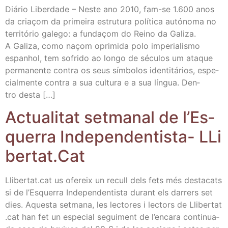
Diá­rio Liber­da­de – Nes­te ano 2010, fam-se 1.600 anos
da criaçom da pri­mei­ra estru­tu­ra polí­ti­ca autó­no­ma no
terri­tó­rio gale­go: a fun­daçom do Rei­no da Gali­za.
A Gali­za, como naçom opri­mi­da polo impe­ria­lis­mo
espanhol, tem sofri­do ao lon­go de sécu­los um ata­que
per­ma­nen­te con­tra os seus sím­bo­los iden­ti­tá­rios, espe­
cial­men­te con­tra a sua cul­tu­ra e a sua lín­gua. Den­
tro desta […]
Actua­li­tat set­ma­nal de l’Es­
que­rra Inde­pen­den­tis­ta- LLi​
ber​tat​.Cat
Lli​ber​tat​.cat us ofe­reix un recull dels fets més des­ta­cats
si de l’Es­que­rra Inde­pen­den­tis­ta durant els darrers set
dies. Aques­ta set­ma­na, les lec­to­res i lec­tors de Lli​ber​tat​
.cat han fet un espe­cial segui­ment de l’en­ca­ra con­ti­nua­