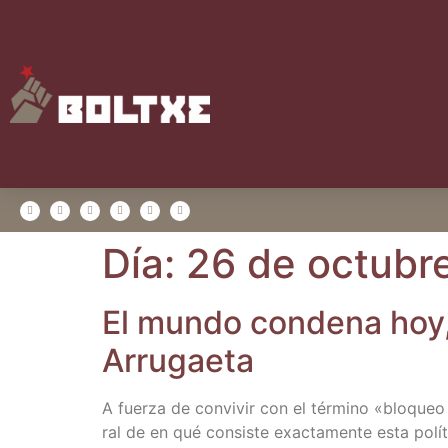
Día:
26 de octubr
El mun­do con­de­na hoy
Arrugaeta
A fuer­za de con­vi­vir con el tér­mino «blo­queo
ral de en qué con­sis­te exac­ta­men­te esta polí