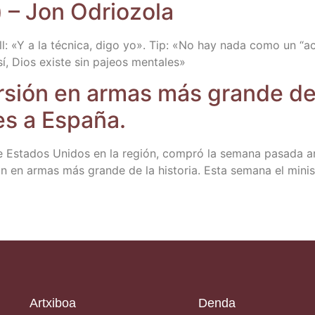
o) – Jon Odriozola
l: «Y a la téc­ni­ca, digo yo». Tip: «No hay nada como un “acci
sí, Dios exis­te sin pajeos mentales»
­sión en armas más gran­de de la
ues a España.
­do de Esta­dos Uni­dos en la región, com­pró la sema­na pasa­d
ón en armas más gran­de de la his­to­ria. Esta sema­na el minis­
Artxiboa
Denda