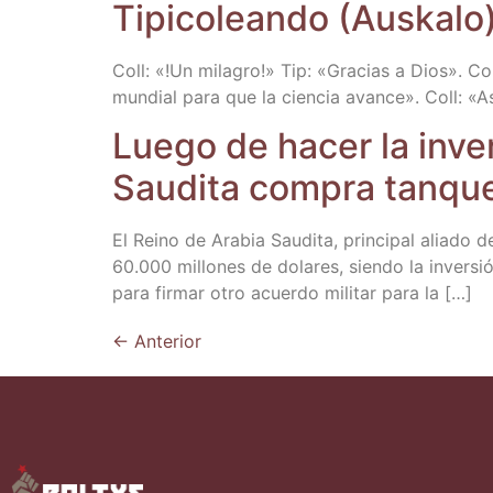
Tipi­co­lean­do (Aus­ka­l
Coll: «!Un mila­gro!» Tip: «Gra­cias a Dios». Col
mun­dial para que la cien­cia avan­ce». Coll: «A
Lue­go de hacer la inver
Sau­di­ta com­pra tan­q
El Rei­no de Ara­bia Sau­di­ta, prin­ci­pal alia
60.000 millo­nes de dola­res, sien­do la inver­si
para fir­mar otro acuer­do mili­tar para la […]
←
Anterior