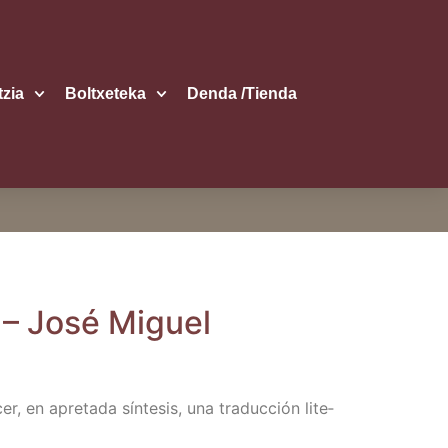
itzia
Boltxe­te­ka
Den­da /​Tien­da
a – José Miguel
en apre­ta­da sín­te­sis, una tra­duc­ción lite­