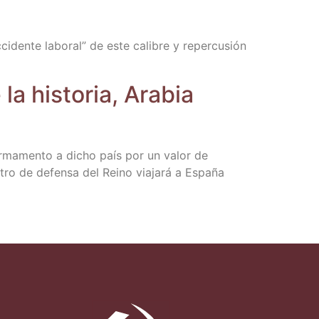
­den­te labo­ral” de este cali­bre y reper­cu­sión
 his­to­ria, Ara­bia
a arma­men­to a dicho país por un valor de
tro de defen­sa del Rei­no via­ja­rá a Espa­ña