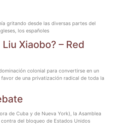
 gri­tan­do des­de las diver­sas par­tes del
ngle­ses, los españoles
 Liu Xiao­bo? – Red
mi­na­ción colo­nial para con­ver­tir­se en un
favor de una pri­va­ti­za­ción radi­cal de toda la
debate
 (hora de Cuba y de Nue­va York), la Asam­blea
n con­tra del blo­queo de Esta­dos Uni­dos