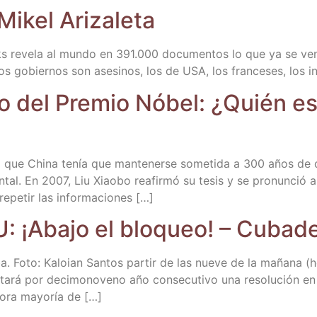
 Mikel Arizaleta
s reve­la al mun­do en 391.000 docu­men­tos lo que ya se venía
os gobier­nos son ase­si­nos, los de USA, los fran­ce­ses, los i
do del Pre­mio Nóbel: ¿Quién es
a que Chi­na tenía que man­te­ner­se some­ti­da a 300 años de do
n­tal. En 2007, Liu Xiao­bo reafir­mó su tesis y se pro­nun­ció a 
repe­tir las informaciones […]
: ¡Aba­jo el blo­queo! – Cuba
a. Foto: Kaloian San­tos par­tir de las nue­ve de la maña­na
ta­rá por deci­mo­no­veno año con­se­cu­ti­vo una reso­lu­ción e
o­ra mayo­ría de […]