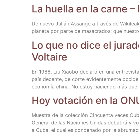
La hue­lla en la car­ne –
De nue­vo Julián Assan­ge a tra­vés de Wiki­leak
pla­ne­ta por par­te de masa­cra­dos: que nues­tr
Lo que no dice el jura­
Voltaire
En 1988, Liu Xiao­bo decla­ró en una entre­vis­t
país decen­te, de cor­te evi­den­te­men­te occi­de
eco­no­mía chi­na. No estoy hacien­do más que 
Hoy vota­ción en la ONU
Mues­tra de la colec­ción Cin­cuen­ta veces Cub
Gene­ral de las Nacio­nes Uni­das deba­ti­rá y vo
a Cuba, el cual es con­de­na­do por la abru­ma­d