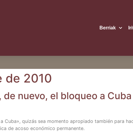
Berriak
Ir
e de 2010
, de nue­vo, el blo­queo a Cub
 a Cuba», qui­zás sea momen­to apro­pia­do tam­bién para hacer, 
­ti­ca de aco­so eco­nó­mi­co permanente.