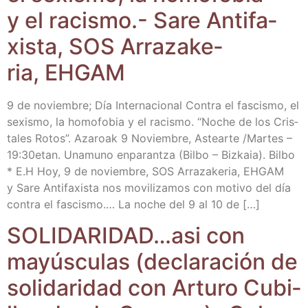
y el racis­mo.- Sare Anti­fa­
xis­ta, SOS Arra­za­ke­
ria, EHGAM
9 de noviem­bre; Día Inter­na­cio­nal Con­tra el fas­cis­mo, el
sexis­mo, la homo­fo­bia y el racis­mo. “Noche de los Cris­
ta­les Rotos”. Aza­roak 9 Noviem­bre, Astear­te /​Mar­tes –
19:30etan. Una­muno enpa­ran­tza (Bil­bo – Biz­kaia). Bil­bo
* E.H Hoy, 9 de noviem­bre, SOS Arra­za­ke­ria, EHGAM
y Sare Anti­fa­xis­ta nos movi­li­za­mos con moti­vo del día
con­tra el fas­cis­mo.… La noche del 9 al 10 de […]
SOLIDARIDAD…asi con
mayús­cu­las (decla­ra­ción de
soli­da­ri­dad con Artu­ro Cubi­