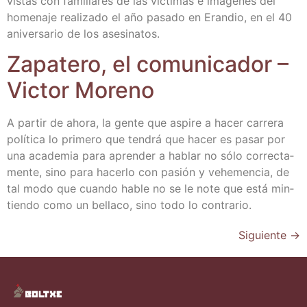
vis­tas con fami­lia­res de las víc­ti­mas e imá­ge­nes del
home­na­je rea­li­za­do el año pasa­do en Eran­dio, en el 40
ani­ver­sa­rio de los asesinatos.
Zapa­te­ro, el comu­ni­ca­dor –
Vic­tor Moreno
A par­tir de aho­ra, la gen­te que aspi­re a hacer carre­ra
polí­ti­ca lo pri­me­ro que ten­drá que hacer es pasar por
una aca­de­mia para apren­der a hablar no sólo correc­ta­
men­te, sino para hacer­lo con pasión y vehe­men­cia, de
tal modo que cuan­do hable no se le note que está min­
tien­do como un bella­co, sino todo lo contrario.
Siguiente
→