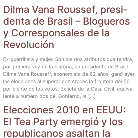
Dil­ma Vana Rous­sef, pre­si­
den­ta de Bra­sil – Blo­gue­ros
y Corres­pon­sa­les de la
Revolución
Ex gue­rri­lle­ra y mujer. Son los dos atri­bu­tos que ten­drá,
por pri­me­ra vez en la his­to­ria, un pre­si­den­te de Bra­sil.
Dil­ma Vana Rous­seff, eco­no­mis­ta de 62 años, ganó ayer
las elec­cio­nes al supe­rar con cre­ces la fron­te­ra del 50
por cien­to de los votos. Ex jefa de la Casa Civil, equi­va­
len­te a núme­ro dos del Gobierno, la […]
Elec­cio­nes 2010 en EEUU:
El Tea Party emer­gió y los
repu­bli­ca­nos asal­tan la