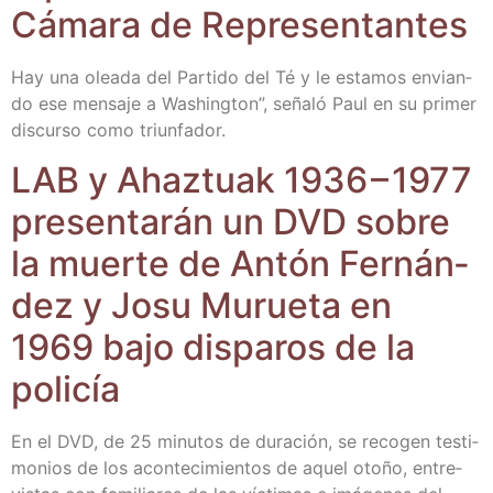
Cáma­ra de Representantes
Hay una olea­da del Par­ti­do del Té y le esta­mos envian­
do ese men­sa­je a Washing­ton”, seña­ló Paul en su pri­mer
dis­cur­so como triunfador.
LAB y Ahaz­tuak 1936 – 1977
pre­sen­ta­rán un DVD sobre
la muer­te de Antón Fer­nán­
dez y Josu Murue­ta en
1969 bajo dis­pa­ros de la
policía
En el DVD, de 25 minu­tos de dura­ción, se reco­gen tes­ti­
mo­nios de los acon­te­ci­mien­tos de aquel oto­ño, entre­