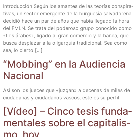
Intro­duc­ción Según los aman­tes de las teo­rías cons­pi­ra­
ti­vas, un sec­tor emer­gen­te de la bur­gue­sía sal­va­do­re­ña
deci­dió hace un par de años que había lle­ga­do la hora
del FMLN. Se tra­ta del pode­ro­so gru­po cono­ci­do como
«Los ára­bes», liga­do al gran comer­cio y la ban­ca, que
bus­ca des­pla­zar a la oli­gar­quía tra­di­cio­nal. Sea como
sea, lo cierto […]
“Mob­bing” en la Audien­cia
Nacional
Así son los jue­ces que «juz­gan» a dece­nas de miles de
ciu­da­da­nas y ciu­da­da­nos vas­cos, este es su perfil.
[Vídeo] – Cin­co tesis fun­da­
men­ta­les sobre el capi­ta­lis­
mo, hoy