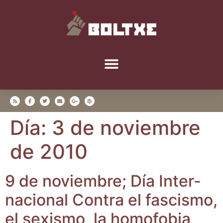
Día:
3 de noviembre
de 2010
9 de noviem­bre; Día Inter­
na­cio­nal Con­tra el fas­cis­mo,
el sexis­mo, la homo­fo­bia