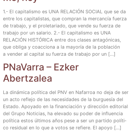
1.- El capi­ta­lis­mo es UNA RELACIÓN SOCIAL que se da
entre los capi­ta­lis­tas, que com­pran la mer­can­cía fuer­za
de tra­ba­jo, y el pro­le­ta­ria­do, que ven­de su fuer­za de
tra­ba­jo por un sala­rio. 2.- El capi­ta­lis­mo es UNA
RELACIÓN HISTÓRICA entre dos cla­ses anta­gó­ni­cas,
que obli­ga y coac­cio­na a la mayo­ría de la pobla­ción
a ven­der al capi­tal su fuer­za de tra­ba­jo por un […]
PNa­Va­rra – Ezker
Abertzalea
La diná­mi­ca polí­ti­ca del PNV en Nafa­rroa no deja de ser
un acto refle­jo de las nece­si­da­des de la bur­gue­sía del
Esta­do. Apo­ya­do en la finan­cia­ción y direc­ción edi­to­rial
del Gru­po Noti­cias, ha ele­va­do su poder de influen­cia
polí­ti­ca estos últi­mos años pese a ser un par­ti­do polí­ti­
co resi­dual en lo que a votos se refie­re. El apoyo […]