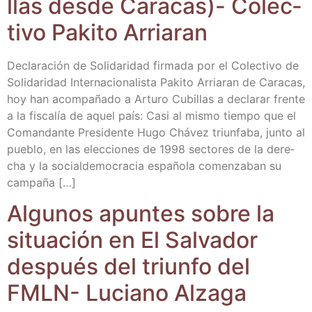
llas des­de Cara­cas)- Colec­
ti­vo Paki­to Arriaran
Decla­ra­ción de Soli­da­ri­dad fir­ma­da por el Colec­ti­vo de
Soli­da­ri­dad Inter­na­cio­na­lis­ta Paki­to Arria­ran de Cara­cas,
hoy han acom­pa­ña­do a Artu­ro Cubi­llas a decla­rar fren­te
a la fis­ca­lía de aquel país: Casi al mis­mo tiem­po que el
Coman­dan­te Pre­si­den­te Hugo Chá­vez triun­fa­ba, jun­to al
pue­blo, en las elec­cio­nes de 1998 sec­to­res de la dere­
cha y la social­de­mo­cra­cia espa­ño­la comen­za­ban su
campaña […]
Algu­nos apun­tes sobre la
situa­ción en El Sal­va­dor
des­pués del triun­fo del
FMLN- Luciano Alzaga