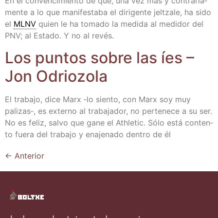
En el con­ven­ci­mien­to de que, una vez más y con­tra­ria­
men­te a lo que mani­fes­ta­ba el diri­gen­te jel­tza­le, ha sido
el
MLNV
quien le ha toma­do la medi­da al medi­dor del
PNV; al Esta­do. Y no al revés.
Los pun­tos sobre las íes –
Jon Odriozola
El tra­ba­jo, dice Marx ‑lo sien­to, con Marx soy muy
palizas‑, es externo al tra­ba­ja­dor, no per­te­ne­ce a su ser.
No es feliz, sal­vo que gane el Ath­le­tic. Sólo está con­ten­
to fue­ra del tra­ba­jo y ena­je­na­do den­tro de él
←
Anterior