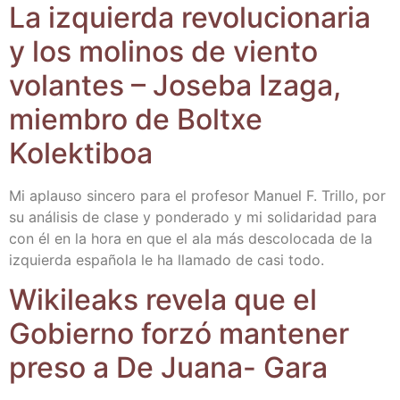
La izquier­da revo­lu­cio­na­ria
y los moli­nos de vien­to
volan­tes – Jose­ba Iza­ga,
miem­bro de Boltxe
Kolektiboa
Mi aplau­so sin­ce­ro para el pro­fe­sor Manuel F. Tri­llo, por
su aná­li­sis de cla­se y pon­de­ra­do y mi soli­da­ri­dad para
con él en la hora en que el ala más des­co­lo­ca­da de la
izquier­da espa­ño­la le ha lla­ma­do de casi todo.
Wiki­leaks reve­la que el
Gobierno for­zó man­te­ner
pre­so a De Jua­na- Gara