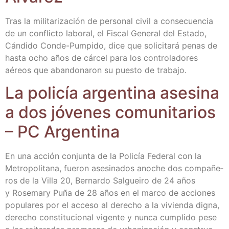
Tras la mili­ta­ri­za­ción de per­so­nal civil a con­se­cuen­cia
de un con­flic­to labo­ral, el Fis­cal Gene­ral del Esta­do,
Cán­di­do Con­de-Pum­pi­do, dice que soli­ci­ta­rá penas de
has­ta ocho años de cár­cel para los con­tro­la­do­res
aéreos que aban­do­na­ron su pues­to de trabajo.
La poli­cía argen­ti­na ase­si­na
a dos jóve­nes comu­ni­ta­rios
– PC Argentina
En una acción con­jun­ta de la Poli­cía Fede­ral con la
Metro­po­li­ta­na, fue­ron ase­si­na­dos ano­che dos com­pa­ñe­
ros de la Villa 20, Ber­nar­do Sal­guei­ro de 24 años
y Rose­mary Puña de 28 años en el mar­co de accio­nes
popu­la­res por el acce­so al dere­cho a la vivien­da dig­na,
dere­cho cons­ti­tu­cio­nal vigen­te y nun­ca cum­pli­do pese