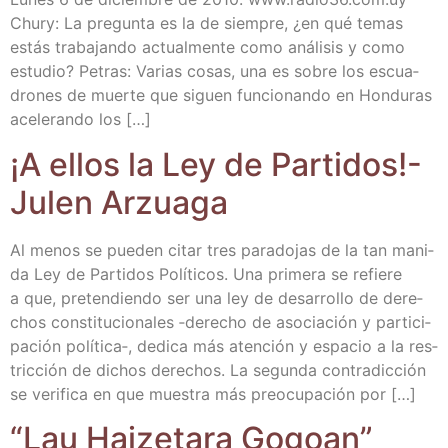
Chury: La pre­gun­ta es la de siem­pre, ¿en qué temas
estás tra­ba­jan­do actual­men­te como aná­li­sis y como
estu­dio? Petras: Varias cosas, una es sobre los escua­
dro­nes de muer­te que siguen fun­cio­nan­do en Hon­du­ras
ace­le­ran­do los […]
¡A ellos la Ley de Par­ti­dos!-
Julen Arzuaga
Al menos se pue­den citar tres para­do­jas de la tan mani­
da Ley de Par­ti­dos Polí­ti­cos. Una pri­me­ra se refie­re
a que, pre­ten­dien­do ser una ley de desa­rro­llo de dere­
chos cons­ti­tu­cio­na­les ‑dere­cho de aso­cia­ción y par­ti­ci­
pa­ción política‑, dedi­ca más aten­ción y espa­cio a la res­
tric­ción de dichos dere­chos. La segun­da con­tra­dic­ción
se veri­fi­ca en que mues­tra más preo­cu­pa­ción por […]
“Lau Hai­ze­ta­ra Gogoan”