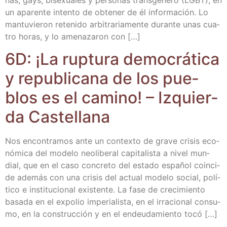
un apa­ren­te inten­to de obte­ner de él infor­ma­ción. Lo
man­tu­vie­ron rete­ni­do arbi­tra­ria­men­te duran­te unas cua­
tro horas, y lo ame­na­za­ron con […]
6D: ¡La rup­tu­ra demo­crá­ti­ca
y repu­bli­ca­na de los pue­
blos es el camino! – Izquier­
da Castellana
Nos encon­tra­mos ante un con­tex­to de gra­ve cri­sis eco­
nó­mi­ca del mode­lo neo­li­be­ral capi­ta­lis­ta a nivel mun­
dial, que en el caso con­cre­to del esta­do espa­ñol coin­ci­
de ade­más con una cri­sis del actual mode­lo social, polí­
ti­co e ins­ti­tu­cio­nal exis­ten­te. La fase de cre­ci­mien­to
basa­da en el expo­lio impe­ria­lis­ta, en el irra­cio­nal con­su­
mo, en la cons­truc­ción y en el endeu­da­mien­to tocó […]