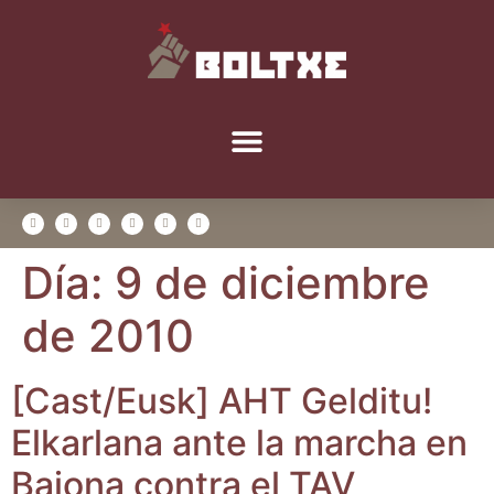
Día:
9 de diciembre
de 2010
[Cast/​Eusk] AHT Gel­di­tu!
Elkar­la­na ante la mar­cha en
Baio­na con­tra el TAV