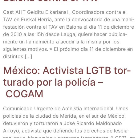
Cast AHT Gel­di­tu Elkar­la­na! , Coor­di­na­do­ra con­tra el
TAV en Eus­kal Herria, ante la con­vo­ca­to­ria de una mani­
fes­ta­ción con­tra el TAV en Baio­na el día 11 de diciem­bre
de 2010 a las 15h des­de Lau­ga, quie­re hacer públi­ca­
men­te un lla­ma­mien­to a acu­dir a la mis­ma por los
siguien­tes moti­vos. • El pró­xi­mo día 11 de diciem­bre en
distintos […]
Méxi­co: Acti­vis­ta LGTB tor­
tu­ra­do por la poli­cía –
COGAM
Comu­ni­ca­do Urgen­te de Amnis­tía Inter­na­cio­nal. Unos
poli­cías de la ciu­dad de Méri­da, en el sur de Méxi­co,
detu­vie­ron y tor­tu­ra­ron a José Ricar­do Mal­do­na­do
Arro­yo, acti­vis­ta que defien­de los dere­chos de les­bia­
nas, gays, bise­xua­les y per­so­nas trans­gé­ne­ro (LGBT), en