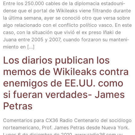
Entre los 250.000 cables de la diplo­ma­cia esta­dou­ni­
den­se que el por­tal de Wiki­leaks vie­ne fil­tran­do duran­te
la últi­ma sema­na, ayer se cono­ció otro que ver­sa sobre
algo rela­cio­na­do con el con­flic­to polí­ti­co vas­co. En este
caso, con la situa­ción que vivió el ex pre­so Iña­ki de
Jua­na entre 2005 y 2007, cuan­do for­za­ron su man­te­ni­
mien­to en […]
Los dia­rios publi­can los
memos de Wiki­leaks con­tra
enemi­gos de EE.UU. como
si fue­ran ver­da­des- James
Petras
Comen­ta­rios para CX36 Radio Cen­te­na­rio del soció­lo­go
nor­te­ame­ri­cano, Prof. James Petras des­de Nue­va York.
Lunes 6 de diciem­bre de 2010. www​.radio36​.com​.uy