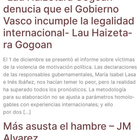
denu­cia que el Gobierno
Vas­co incum­ple la lega­li­dad
inter­na­cio­nal- Lau Hai­ze­ta­
ra Gogoan
El 1 de diciem­bre se pre­sen­tó el infor­me sobre víc­ti­mas
de la vio­len­cia de moti­va­ción polí­ti­ca. Las decla­ra­cio­nes
de las res­pon­sa­bles guber­na­men­ta­les, María Isa­bel Lasa
e Inés Ibá­ñez, nos hacían temer lo peor, pero la reali­dad
ha supe­ra­do todos los pro­nós­ti­cos. La meto­do­lo­gía
para su ela­bo­ra­ción no se ajus­ta a pará­me­tros homo­lo­
ga­bles con expe­rien­cias inter­na­cio­na­les; y ello
por dos […]
Más asus­ta el ham­bre – JM
Alvarez