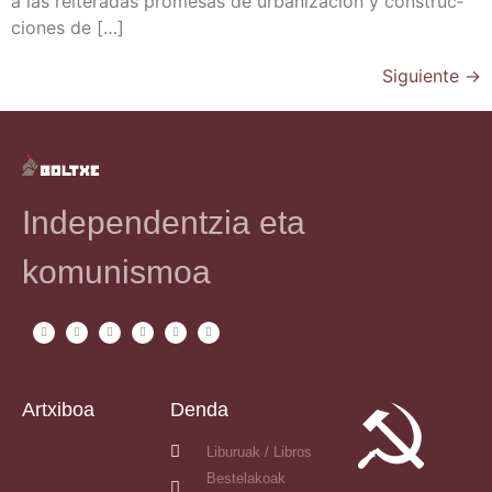
a las reite­ra­das pro­me­sas de urba­ni­za­ción y cons­truc­
cio­nes de […]
Siguiente
→
Independentzia eta
komunismoa
Artxiboa
Denda
Liburuak / Libros
Bestelakoak