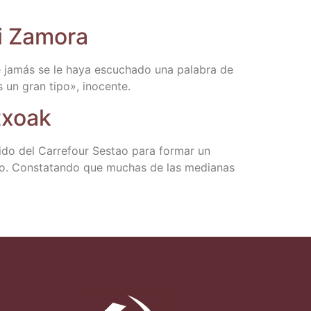
txi Zamora
que jamás se le haya escu­cha­do una pala­bra de
es un gran tipo», inocente.
Otxoak
li­do del Carre­four Ses­tao para for­mar un
s­tao. Cons­ta­tan­do que muchas de las media­nas