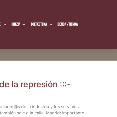
k
Iritzia
Boltxe­te­ka
Den­da /​Tien­da
e la repre­sión :::-
bajador@s de la indus­tria y los ser­vi­cios
e tam­bién sale a la calle. Madrid: Impor­tan­te