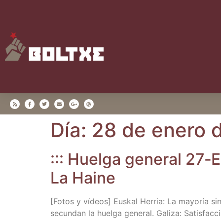
Día:
28 de enero 
::: Huel­ga gene­ral 27‑E
La Haine
[Fotos y vídeos] Eus­kal Herria: La mayo­ría sin­d
secun­dan la huel­ga gene­ral. Gali­za: Satis­fac­