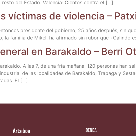
l res­to del Esta­do. Valen­cia: Cien­tos con­tra el […]
éis víc­ti­mas de vio­len­cia – Pa
 el enton­ces pre­si­den­te del gobierno, 25 años des­pués, sin 
plo, la fami­lia de Mikel, ha afir­ma­do sin rubor que «Galin­do 
Gene­ral en Bara­kal­do – Berri 
Bara­kal­do. A las 7, de una fría maña­na, 120 per­so­nas han sa
 indus­trial de las loca­li­da­des de Bara­kal­do, Tra­pa­ga y Se
a­das. El […]
Artxiboa
Denda