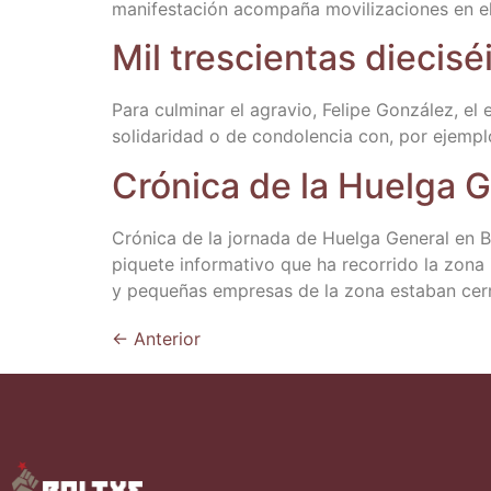
mani­fes­ta­ción acom­pa­ña movi­li­za­cio­nes en e
Mil tres­cien­tas die­ci­s
Para cul­mi­nar el agra­vio, Feli­pe Gon­zá­lez,
soli­da­ri­dad o de con­do­len­cia con, por ejem­
Cró­ni­ca de la Huel­ga 
Cró­ni­ca de la jor­na­da de Huel­ga Gene­ral en 
pique­te infor­ma­ti­vo que ha reco­rri­do la zona
y peque­ñas empre­sas de la zona esta­ban cerr
←
Anterior