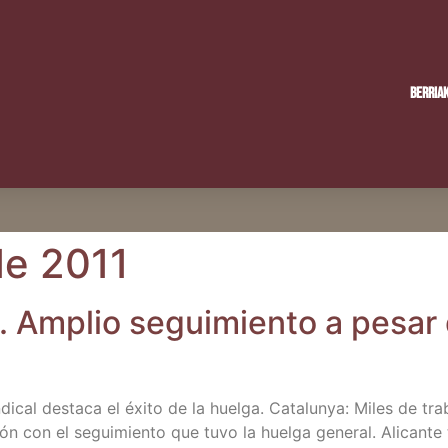
Berria
de 2011
. Amplio segui­mien­to a pesar d
i­cal des­ta­ca el éxi­to de la huel­ga. Cata­lun­ya: Miles de tra
ción con el segui­mien­to que tuvo la huel­ga gene­ral. Ali­can­t