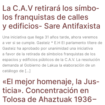
La C.A.V reti­ra­rá los sím­bo­
los fran­quis­tas de calles
y edi­fi­cios- Sare Antifaxista
Una ini­cia­ti­va que lle­ga 31 años tar­de, aho­ra vere­mos
a ver si se cum­ple. Gas­teiz * E.H El par­la­men­to títe­re de
Gas­teiz ha apro­ba­do por una­ni­mi­dad una ini­cia­ti­va
a favor de la reti­ra­da de sím­bo­los fran­quis­tas de los
espa­cios y edi­fi­cios públi­cos de la C.A.V. La reso­lu­ción
deman­da al Gobierno de Lakua la ela­bo­ra­ción de un
catá­lo­go de […]
«El mejor home­na­je, la Jus­
ti­cia». Con­cen­tra­ción en
Tolo­sa de Ahaz­tuak 1936 –