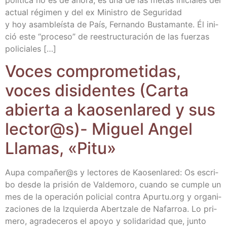
actual régi­men y del ex Minis­tro de Segu­ri­dad
y hoy asam­bleís­ta de País, Fer­nan­do Bus­ta­man­te. Él ini­
ció este “pro­ce­so” de rees­truc­tu­ra­ción de las fuer­zas
policiales […]
Voces com­pro­me­ti­das,
voces disi­den­tes (Car­ta
abier­ta a kao­sen­la­red y sus
lector@s)- Miguel Angel
Lla­mas, «Pitu»
Aupa compañer@s y lec­to­res de Kao­sen­la­red: Os escri­
bo des­de la pri­sión de Val­de­mo­ro, cuan­do se cum­ple un
mes de la ope­ra­ción poli­cial con­tra Apur​tu​.org y orga­ni­
za­cio­nes de la Izquier­da Aber­tza­le de Nafa­rroa. Lo pri­
me­ro, agra­de­ce­ros el apo­yo y soli­da­ri­dad que, jun­to