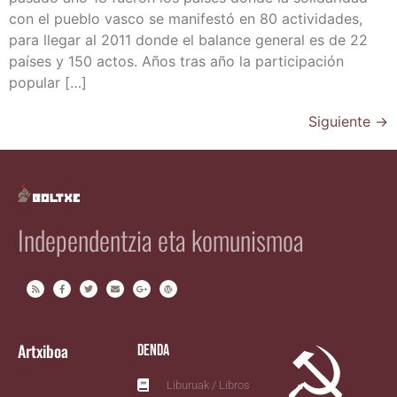
con el pue­blo vas­co se mani­fes­tó en 80 acti­vi­da­des,
para lle­gar al 2011 don­de el balan­ce gene­ral es de 22
paí­ses y 150 actos. Años tras año la par­ti­ci­pa­ción
popular […]
Siguiente
→
Independentzia eta komunismoa
Artxiboa
Denda
Liburuak / Libros