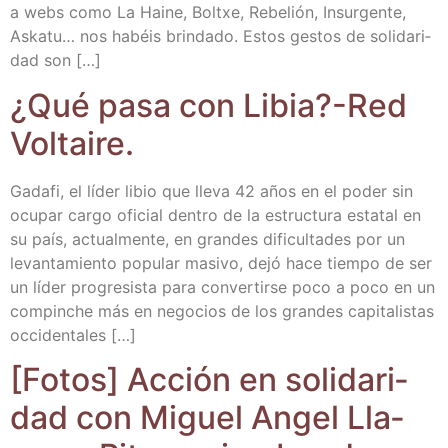
a webs como La Hai­ne, Boltxe, Rebe­lión, Insur­gen­te,
Aska­tu… nos habéis brin­da­do. Estos ges­tos de soli­da­ri­
dad son […]
¿Qué pasa con Libia?-Red
Voltaire.
Gada­fi, el líder libio que lle­va 42 años en el poder sin
ocu­par car­go ofi­cial den­tro de la estruc­tu­ra esta­tal en
su país, actual­men­te, en gran­des difi­cul­ta­des por un
levan­ta­mien­to popu­lar masi­vo, dejó hace tiem­po de ser
un líder pro­gre­sis­ta para con­ver­tir­se poco a poco en un
com­pin­che más en nego­cios de los gran­des capi­ta­lis­tas
occidentales […]
[Fotos] Acción en soli­da­ri­
dad con Miguel Angel Lla­