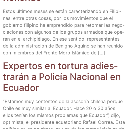
Estos últi­mos meses se están carac­te­ri­zan­do en Fili­pi­
nas, entre otras cosas, por los movi­mien­tos que el
gobierno fili­pino ha empren­di­do para reto­mar las nego­
cia­cio­nes con algu­nos de los gru­pos arma­dos que ope­
ran en el archi­pié­la­go. En ese sen­ti­do, repre­sen­tan­tes
de la admi­nis­tra­ción de Benigno Aquino se han reu­ni­do
con miem­bros del Fren­te Moro Islá­mi­co de […]
Exper­tos en tor­tu­ra adies­
tra­rán a Poli­cía Nacio­nal en
Ecuador
“Esta­mos muy con­ten­tos de la ase­so­ría chi­le­na por­que
Chi­le es muy simi­lar al Ecua­dor. Hace 20 ó 30 años
ellos tenían los mis­mos pro­ble­mas que Ecua­dor”, dijo,
opti­mis­ta, el pre­si­den­te ecua­to­riano Rafael Correa. Esta
polí­ti­ca no es de aho­ra, es una de las metas ini­cia­les del