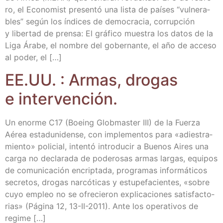
ro, el Eco­no­mist pre­sen­tó una lis­ta de paí­ses “vul­ne­ra­
bles” según los índi­ces de demo­cra­cia, corrup­ción
y liber­tad de pren­sa: El grá­fi­co mues­tra los datos de la
Liga Ára­be, el nom­bre del gober­nan­te, el año de acce­so
al poder, el […]
EE.UU. : Armas, dro­gas
e intervención.
Un enor­me C17 (Boeing Glob­mas­ter III) de la Fuer­za
Aérea esta­du­ni­den­se, con imple­men­tos para «adies­tra­
mien­to» poli­cial, inten­tó intro­du­cir a Bue­nos Aires una
car­ga no decla­ra­da de pode­ro­sas armas lar­gas, equi­pos
de comu­ni­ca­ción encrip­ta­da, pro­gra­mas infor­má­ti­cos
secre­tos, dro­gas nar­có­ti­cas y estu­pe­fa­cien­tes, «sobre
cuyo empleo no se ofre­cie­ron expli­ca­cio­nes satis­fac­to­
rias» (Pági­na 12, 13-II-2011). Ante los ope­ra­ti­vos de
regime […]