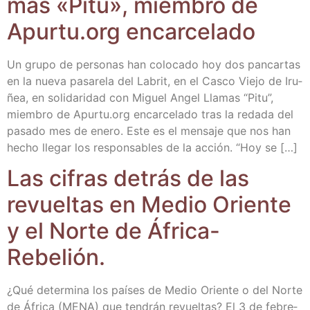
mas «Pitu», miem­bro de
Apur​tu​.org encarcelado
Un gru­po de per­so­nas han colo­ca­do hoy dos pan­car­tas
en la nue­va pasa­re­la del Labrit, en el Cas­co Vie­jo de Iru­
ñea, en soli­da­ri­dad con Miguel Angel Lla­mas “Pitu”,
miem­bro de Apur​tu​.org encar­ce­la­do tras la reda­da del
pasa­do mes de enero. Este es el men­sa­je que nos han
hecho lle­gar los res­pon­sa­bles de la acción. “Hoy se […]
Las cifras detrás de las
revuel­tas en Medio Orien­te
y el Nor­te de África-
Rebelión.
¿Qué deter­mi­na los paí­ses de Medio Orien­te o del Nor­te
de Áfri­ca (MENA) que ten­drán revuel­tas? El 3 de febre­