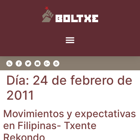
Día:
24 de febrero de
2011
Movi­mien­tos y expec­ta­ti­vas
en Fili­pi­nas- Txen­te
Rekondo