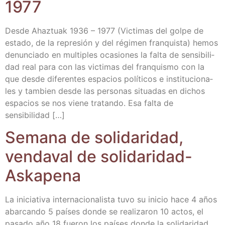
1977
Des­de Ahaz­tuak 1936 – 1977 (Vic­ti­mas del gol­pe de
esta­do, de la repre­sión y del régi­men fran­quis­ta) hemos
denun­cia­do en mul­ti­ples oca­sio­nes la fal­ta de sen­si­bi­li­
dad real para con las vic­ti­mas del fran­quis­mo con la
que des­de dife­ren­tes espa­cios polí­ti­cos e ins­ti­tu­cio­na­
les y tam­bien des­de las per­so­nas situa­das en dichos
espa­cios se nos vie­ne tra­tan­do. Esa fal­ta de
sensibilidad […]
Sema­na de soli­da­ri­dad,
ven­da­val de soli­da­ri­dad-
Askapena
La ini­cia­ti­va inter­na­cio­na­lis­ta tuvo su ini­cio hace 4 años
abar­can­do 5 paí­ses don­de se rea­li­za­ron 10 actos, el
pasa­do año 18 fue­ron los paí­ses don­de la soli­da­ri­dad