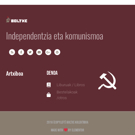
Independentzia eta komunismoa
Artxiboa
Denda
Liburuak / Libros
Bestelakoak
/otros
2018 (copyleft) Boltxe Kolektiboa
Made with
by Elementor