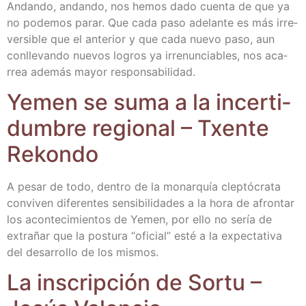
Andan­do, andan­do, nos hemos dado cuen­ta de que ya
no pode­mos parar. Que cada paso ade­lan­te es más irre­
ver­si­ble que el ante­rior y que cada nue­vo paso, aun
con­lle­van­do nue­vos logros ya irre­nun­cia­bles, nos aca­
rrea ade­más mayor responsabilidad.
Yemen se suma a la incer­ti­
dum­bre regio­nal – Txen­te
Rekondo
A pesar de todo, den­tro de la monar­quía clep­tó­cra­ta
con­vi­ven dife­ren­tes sen­si­bi­li­da­des a la hora de afron­tar
los acon­te­ci­mien­tos de Yemen, por ello no sería de
extra­ñar que la pos­tu­ra “ofi­cial” esté a la expec­ta­ti­va
del desa­rro­llo de los mismos.
La ins­crip­ción de Sor­tu –