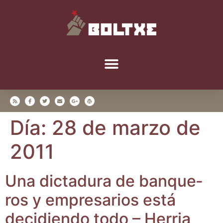
Día:
28 de marzo de
2011
Una dic­ta­du­ra de ban­que­
ros y empre­sa­rios está
deci­dien­do todo – Herria