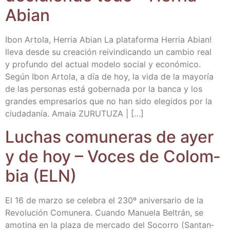
Abian
Ibon Arto­la, Herria Abian La pla­ta­for­ma Herria Abian!
lle­va des­de su crea­ción rei­vin­di­can­do un cam­bio real
y pro­fun­do del actual mode­lo social y eco­nó­mi­co.
Según Ibon Arto­la, a día de hoy, la vida de la mayo­ría
de las per­so­nas está gober­na­da por la ban­ca y los
gran­des empre­sa­rios que no han sido ele­gi­dos por la
ciu­da­da­nía. Amaia ZURUTUZA | […]
Luchas comu­ne­ras de ayer
y de hoy – Voces de Colom­
bia (ELN)
El 16 de mar­zo se cele­bra el 230º ani­ver­sa­rio de la
Revo­lu­ción Comu­ne­ra. Cuan­do Manue­la Bel­trán, se
amo­ti­na en la pla­za de mer­ca­do del Soco­rro (San­tan­