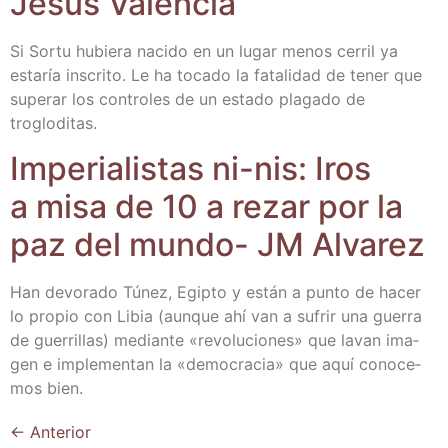
Jesús Valencia
Si Sor­tu hubie­ra naci­do en un lugar menos cerril ya
esta­ría ins­cri­to. Le ha toca­do la fata­li­dad de tener que
supe­rar los con­tro­les de un esta­do pla­ga­do de
trogloditas.
Impe­ria­lis­tas ni-nis: Iros
a misa de 10 a rezar por la
paz del mun­do- JM Alvarez
Han devo­ra­do Túnez, Egip­to y están a pun­to de hacer
lo pro­pio con Libia (aun­que ahí van a sufrir una gue­rra
de gue­rri­llas) median­te «revo­lu­cio­nes» que lavan ima­
gen e imple­men­tan la «demo­cra­cia» que aquí cono­ce­
mos bien.
←
Anterior