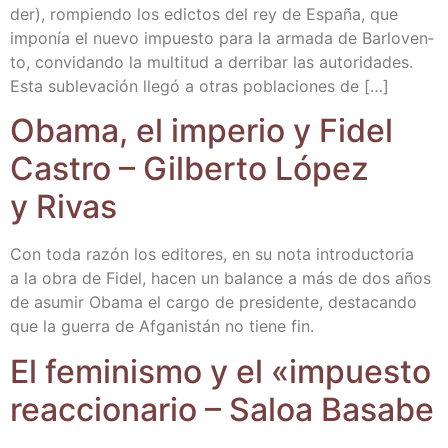
der), rom­pien­do los edic­tos del rey de Espa­ña, que
impo­nía el nue­vo impues­to para la arma­da de Bar­lo­ven­
to, con­vi­dan­do la mul­ti­tud a derri­bar las auto­ri­da­des.
Esta suble­va­ción lle­gó a otras pobla­cio­nes de […]
Oba­ma, el impe­rio y Fidel
Cas­tro – Gil­ber­to López
y Rivas
Con toda razón los edi­to­res, en su nota intro­duc­to­ria
a la obra de Fidel, hacen un balan­ce a más de dos años
de asu­mir Oba­ma el car­go de pre­si­den­te, des­ta­can­do
que la gue­rra de Afga­nis­tán no tie­ne fin.
El femi­nis­mo y el «impues­to
reac­cio­na­rio – Saloa Basabe