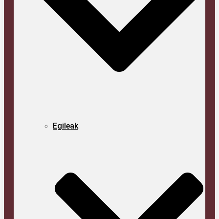
Egi­leak