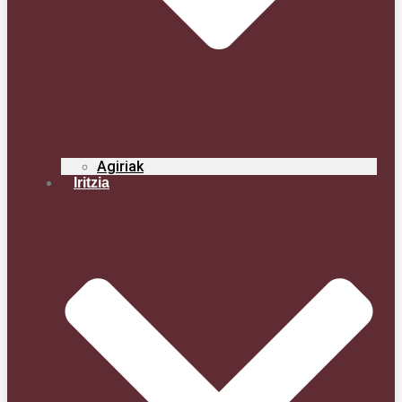
Agi­riak
Iritzia