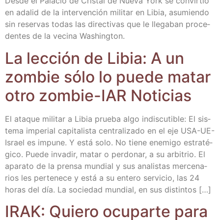
Des­de el Pala­cio de Cris­tal de Nue­va York se con­vir­tió
en ada­lid de la inter­ven­ción mili­tar en Libia, asu­mien­do
sin reser­vas todas las direc­ti­vas que le lle­ga­ban pro­ce­
den­tes de la veci­na Washington.
La lec­ción de Libia: A un
zom­bie sólo lo pue­de matar
otro zom­bie-IAR Noticias
El ata­que mili­tar a Libia prue­ba algo indis­cu­ti­ble: El sis­
te­ma impe­rial capi­ta­lis­ta cen­tra­li­za­do en el eje USA-UE-
Israel es impu­ne. Y está solo. No tie­ne enemi­go estra­té­
gi­co. Pue­de inva­dir, matar o per­do­nar, a su arbi­trio. El
apa­ra­to de la pren­sa mun­dial y sus ana­lis­tas mer­ce­na­
rios les per­te­ne­ce y está a su ente­ro ser­vi­cio, las 24
horas del día. La socie­dad mun­dial, en sus distintos […]
IRAK: Quie­ro ocu­par­te para