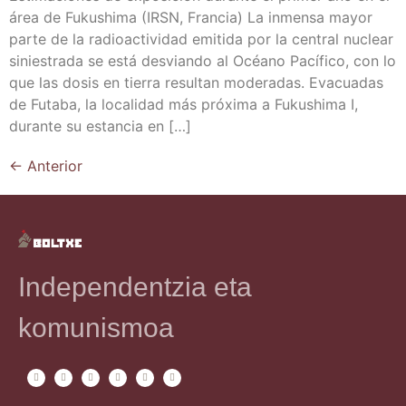
área de Fukushi­ma (IRSN, Fran­cia) La inmen­sa mayor
par­te de la radio­ac­ti­vi­dad emi­ti­da por la cen­tral nuclear
sinies­tra­da se está des­vian­do al Océano Pací­fi­co, con lo
que las dosis en tie­rra resul­tan mode­ra­das. Eva­cua­das
de Futa­ba, la loca­li­dad más pró­xi­ma a Fukushi­ma I,
duran­te su estan­cia en […]
←
Anterior
Independentzia eta
komunismoa