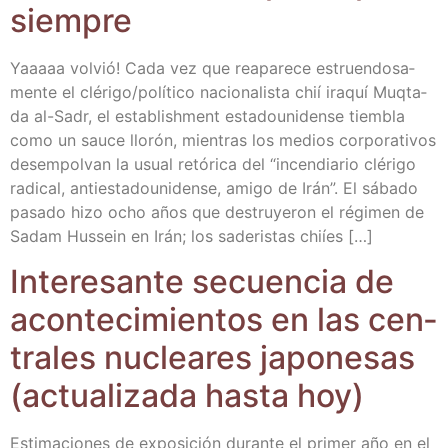
siempre
Yaaaaa vol­vió! Cada vez que reapa­re­ce estruen­do­sa­
men­te el clérigo/​político nacio­na­lis­ta chií ira­quí Muq­ta­
da al-Sadr, el esta­blish­ment esta­dou­ni­den­se tiem­bla
como un sau­ce llo­rón, mien­tras los medios cor­po­ra­ti­vos
des­em­pol­van la usual retó­ri­ca del “incen­dia­rio clé­ri­go
radi­cal, anti­es­ta­dou­ni­den­se, ami­go de Irán”. El sába­do
pasa­do hizo ocho años que des­tru­ye­ron el régi­men de
Sadam Hus­sein en Irán; los sade­ris­tas chiíes […]
Intere­san­te secuen­cia de
acon­te­ci­mien­tos en las cen­
tra­les nuclea­res japo­ne­sas
(actua­li­za­da has­ta hoy)
Esti­ma­cio­nes de expo­si­ción duran­te el pri­mer año en el