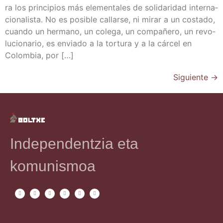
ra los prin­ci­pios más ele­men­ta­les de soli­da­ri­dad inter­na­
cio­na­lis­ta. No es posi­ble callar­se, ni mirar a un cos­ta­do,
cuan­do un her­mano, un cole­ga, un com­pa­ñe­ro, un revo­
lu­cio­na­rio, es envia­do a la tor­tu­ra y a la cár­cel en
Colom­bia, por […]
Siguiente
→
Independentzia eta
komunismoa