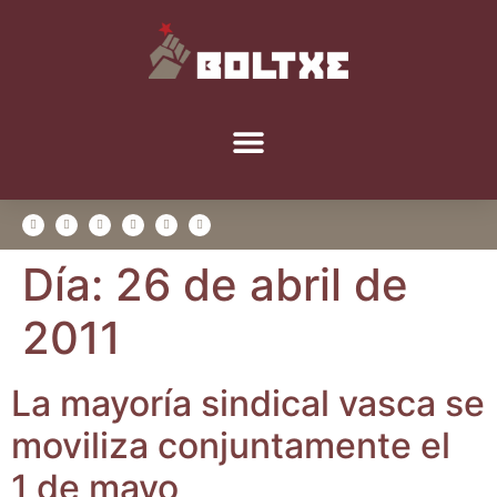
Día:
26 de abril de
2011
La mayo­ría sin­di­cal vas­ca se
movi­li­za con­jun­ta­men­te el
1 de mayo