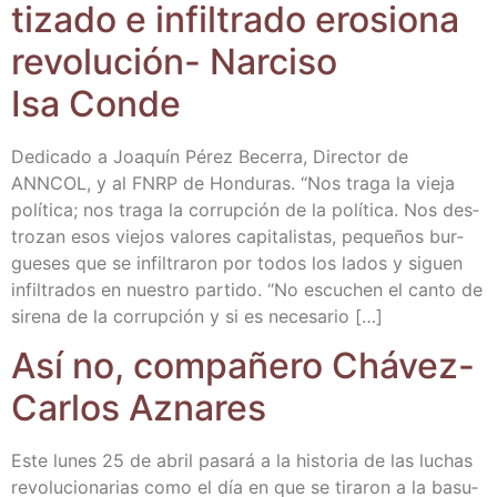
ti­za­do e infil­tra­do ero­sio­na
revo­lu­ción- Nar­ci­so
Isa Conde
Dedi­ca­do a Joa­quín Pérez Bece­rra, Direc­tor de
ANNCOL, y al FNRP de Hon­du­ras. “Nos tra­ga la vie­ja
polí­ti­ca; nos tra­ga la corrup­ción de la polí­ti­ca. Nos des­
tro­zan esos vie­jos valo­res capi­ta­lis­tas, peque­ños bur­
gue­ses que se infil­tra­ron por todos los lados y siguen
infil­tra­dos en nues­tro par­ti­do. “No escu­chen el can­to de
sire­na de la corrup­ción y si es necesario […]
Así no, com­pa­ñe­ro Chá­vez-
Car­los Aznares
Este lunes 25 de abril pasa­rá a la his­to­ria de las luchas
revo­lu­cio­na­rias como el día en que se tira­ron a la basu­