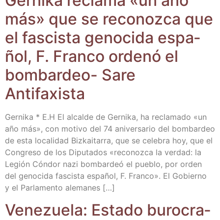
Ger­ni­ka recla­ma «un año
más» que se reco­noz­ca que
el fas­cis­ta geno­ci­da espa­
ñol, F. Fran­co orde­nó el
bom­bar­deo- Sare
Antifaxista
Ger­ni­ka * E.H El alcal­de de Ger­ni­ka, ha recla­ma­do «un
año más», con moti­vo del 74 ani­ver­sa­rio del bom­bar­deo
de esta loca­li­dad Biz­kai­ta­rra, que se cele­bra hoy, que el
Con­gre­so de los Dipu­tados «reco­noz­ca la ver­dad: la
Legión Cón­dor nazi bom­bar­deó el pue­blo, por orden
del geno­ci­da fas­cis­ta espa­ñol, F. Fran­co». El Gobierno
y el Par­la­men­to alemanes […]
Vene­zue­la: Esta­do buro­cra­