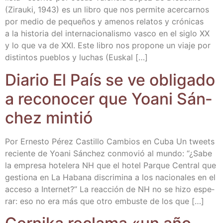
(Zirau­ki, 1943) es un libro que nos per­mi­te acer­car­nos
por medio de peque­ños y ame­nos rela­tos y cró­ni­cas
a la his­to­ria del inter­na­cio­na­lis­mo vas­co en el siglo XX
y lo que va de XXI. Este libro nos pro­po­ne un via­je por
dis­tin­tos pue­blos y luchas (Eus­kal […]
Dia­rio El País se ve obli­ga­do
a reco­no­cer que Yoa­ni Sán­
chez mintió
Por Ernes­to Pérez Cas­ti­llo Cam­bios en Cuba Un tweets
recien­te de Yoa­ni Sán­chez con­mo­vió al mun­do: “¿Sabe
la empre­sa hote­le­ra NH que el hotel Par­que Cen­tral que
ges­tio­na en La Haba­na dis­cri­mi­na a los nacio­na­les en el
acce­so a Inter­net?” La reac­ción de NH no se hizo espe­
rar: eso no era más que otro embus­te de los que […]