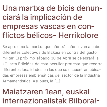
Una martxa de bicis denun­
cia­rá la impli­ca­ción de
empre­sas vas­cas en con­
flic­tos béli­cos- Herrikolore
Se apro­xi­ma la martxa que año trás año lle­van a cabo
dife­ren­tes colec­ti­vos de Biz­kaia en con­tra del gas­to
mili­tar. El pró­xi­mo sába­do 30 de Abril se cele­bra­rá la
«Cuar­ta Edi­ción» de esta pecu­liar pro­tes­ta que reco­rre
dife­ren­tes loca­li­da­des en las que se encuen­tran ubi­ca­
das empre­sas emble­má­ti­cas del sec­tor de la Indus­tria
Arma­men­tís­ti­ca. Así pues, la […]
Maiatza­ren 1ean, eus­kal
inter­na­zio­na­lis­tak Bil­bo­ra!-