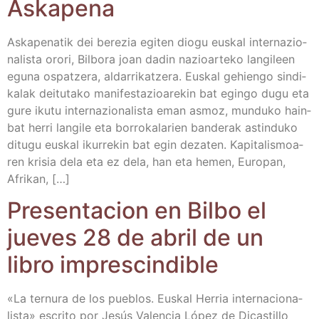
Askapena
Aska­pe­na­tik dei bere­zia egi­ten dio­gu eus­kal inter­na­zio­
na­lis­ta oro­ri, Bil­bo­ra joan dadin nazioar­te­ko lan­gi­leen
egu­na ospatze­ra, alda­rri­katze­ra. Eus­kal gehien­go sin­di­
ka­lak dei­tu­ta­ko mani­fes­ta­zioa­re­kin bat egin­go dugu eta
gure iku­tu inter­na­zio­na­lis­ta eman asmoz, mun­du­ko hain­
bat herri lan­gi­le eta borro­ka­la­rien ban­de­rak astin­du­ko
ditu­gu eus­kal iku­rre­kin bat egin deza­ten. Kapi­ta­lis­moa­
ren kri­sia dela eta ez dela, han eta hemen, Euro­pan,
Afrikan, […]
Pre­sen­ta­cion en Bil­bo el
jue­ves 28 de abril de un
libro imprescindible
«La ter­nu­ra de los pue­blos. Eus­kal Herria inter­na­cio­na­
lis­ta» escri­to por Jesús Valen­cia López de Dicasti­llo