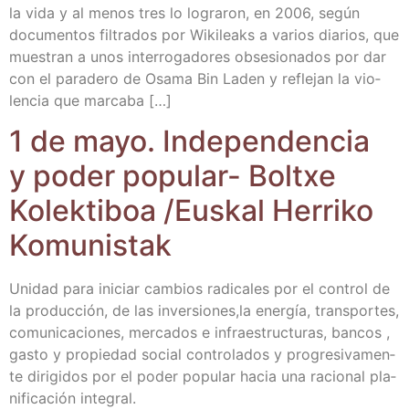
la vida y al menos tres lo logra­ron, en 2006, según
docu­men­tos fil­tra­dos por Wiki­leaks a varios dia­rios, que
mues­tran a unos inte­rro­ga­do­res obse­sio­na­dos por dar
con el para­de­ro de Osa­ma Bin Laden y refle­jan la vio­
len­cia que marcaba […]
1 de mayo. Inde­pen­den­cia
y poder popu­lar- Boltxe
Kolek­ti­boa /​Eus­kal Herri­ko
Komunistak
Uni­dad para ini­ciar cam­bios radi­ca­les por el con­trol de
la pro­duc­ción, de las inversiones,la ener­gía, trans­por­tes,
comu­ni­ca­cio­nes, mer­ca­dos e infra­es­truc­tu­ras, ban­cos ,
gas­to y pro­pie­dad social con­tro­la­dos y pro­gre­si­va­men­
te diri­gi­dos por el poder popu­lar hacia una racio­nal pla­
ni­fi­ca­ción integral.