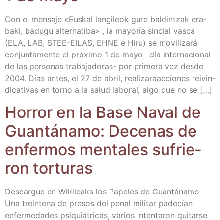
Con el men­sa­je «Eus­kal lan­gi­leok gure bal­din­tzak era­
ba­ki, badu­gu alter­na­ti­ba» , la mayo­ría sin­cial vas­ca
(ELA, LAB, STEE-EILAS, EHNE e Hiru) se movi­li­za­rá
con­jun­ta­men­te el pró­xi­mo 1 de mayo –día inter­na­cio­nal
de las per­so­nas tra­­ba­­ja­­do­­ras- por pri­me­ra vez des­de
2004. Días antes, el 27 de abril, rea­li­za­ráaccio­nes rei­vin­
di­ca­ti­vas en torno a la salud labo­ral, algo que no se […]
Horror en la Base Naval de
Guan­tá­na­mo: Dece­nas de
enfer­mos men­ta­les sufrie­
ron torturas
Des­car­gue en Wiki­leaks los Pape­les de Guan­tá­na­mo
Una trein­te­na de pre­sos del penal mili­tar pade­cían
enfer­me­da­des psi­quiá­tri­cas, varios inten­ta­ron qui­tar­se