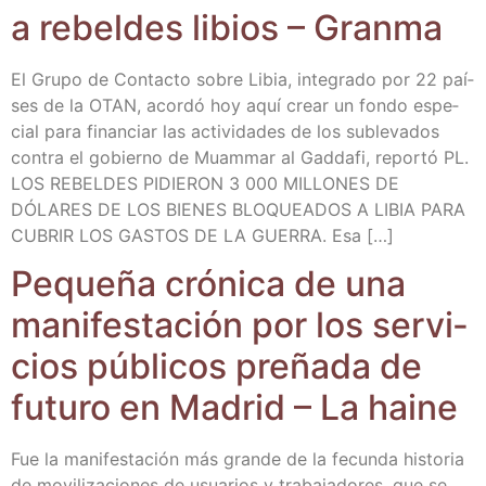
a rebel­des libios – Granma
El Gru­po de Con­tac­to sobre Libia, inte­gra­do por 22 paí­
ses de la OTAN, acor­dó hoy aquí crear un fon­do espe­
cial para finan­ciar las acti­vi­da­des de los suble­va­dos
con­tra el gobierno de Muam­mar al Gad­da­fi, repor­tó PL.
LOS REBELDES PIDIERON 3 000 MILLONES DE
DÓLARES DE LOS BIENES BLOQUEADOS A LIBIA PARA
CUBRIR LOS GASTOS DE LA GUERRA. Esa […]
Peque­ña cró­ni­ca de una
mani­fes­ta­ción por los ser­vi­
cios públi­cos pre­ña­da de
futu­ro en Madrid – La haine
Fue la mani­fes­ta­ción más gran­de de la fecun­da his­to­ria
de movi­li­za­cio­nes de usua­rios y tra­ba­ja­do­res, que se