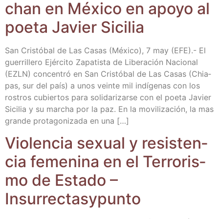
chan en Méxi­co en apo­yo al
poe­ta Javier Sicilia
San Cris­tó­bal de Las Casas (Méxi­co), 7 may (EFE).- El
gue­rri­lle­ro Ejér­ci­to Zapa­tis­ta de Libe­ra­ción Nacio­nal
(EZLN) con­cen­tró en San Cris­tó­bal de Las Casas (Chia­
pas, sur del país) a unos vein­te mil indí­ge­nas con los
ros­tros cubier­tos para soli­da­ri­zar­se con el poe­ta Javier
Sici­lia y su mar­cha por la paz. En la movi­li­za­ción, la mas
gran­de pro­ta­go­ni­za­da en una […]
Vio­len­cia sexual y resis­ten­
cia feme­ni­na en el Terro­ris­
mo de Esta­do –
Insurrectasypunto