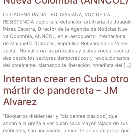
Nue­va Colom­bia (ANNCOL)
La CADENA RADIAL BOLIVARIANA, VOZ DE LA
RESISTENCIA deplo­ra la deten­ción arbi­tra­ria de Joa­quín
Pérez Bece­rra, Direc­tor de la Agen­cia de Noti­cias Nue­
va Colom­bia, ANNCOL, en el aero­puer­to inter­na­cio­nal
de Mai­que­tía (Cara­cas, Repú­bli­ca Boli­va­ria­na de Vene­
zue­la). No valie­ron las pro­tes­tas y jus­tas voces levan­ta­
das des­de los sec­to­res demo­crá­ti­cos y revo­lu­cio­na­rios
del con­ti­nen­te, cla­man­do la libe­ra­ción inme­dia­ta del […]
Inten­tan crear en Cuba otro
már­tir de pan­de­re­ta – JM
Alvarez
“Blo­que­ros disi­den­tes” y “disi­den­tes clá­si­cos”, que
andan a la gre­ña a ver quien saca mayor taja­da de sus
embus­tes, han anun­cia­do la muer­te de un ex pre­so que