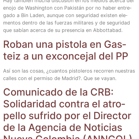
Hay tam­bién mucha dis­cu­sión en los medios acer­ca del
eno­jo de Washing­ton con Pakis­tán por no haber entre­
ga­do a Bin Laden, aun­que con segu­ri­dad exis­ten ele­
men­tos den­tro de las fuer­zas mili­ta­res y de segu­ri­dad
que sabían acer­ca de su pre­sen­cia en Abbottabad.
Roban una pis­to­la en Gas­
teiz a un excon­ce­jal del PP
Así son las cosas, ¿cuan­tos pis­to­le­ros reco­rren nues­tras
calles con el per­mi­so de Madrid?. Que se vayan.
Comu­ni­ca­do de la CRB:
Soli­da­ri­dad con­tra el atro­
pe­llo sufri­do por el Direc­tor
de la Agen­cia de Noti­cias