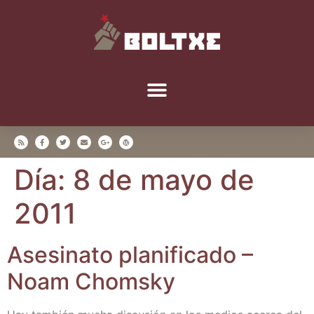
Día:
8 de mayo de
2011
Ase­si­na­to pla­ni­fi­ca­do –
Noam Chomsky