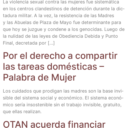
La vio­len­cia sexual con­tra las muje­res fue sis­te­má­ti­ca
en los cen­tros clan­des­ti­nos de deten­ción duran­te la dic­
ta­du­ra mili­tar. A la vez, la resis­ten­cia de las Madres
y las Abue­las de Pla­za de Mayo fue deter­mi­nan­te para
que hoy se juz­gue y con­de­ne a los geno­ci­das. Lue­go de
la nuli­dad de las leyes de Obe­dien­cia Debi­da y Pun­to
Final, decre­ta­da por […]
Por el dere­cho a com­par­tir
las tareas domés­ti­cas –
Pala­bra de Mujer
Los cui­da­dos que pro­di­gan las madres son la base invi­
si­ble del sis­te­ma social y eco­nó­mi­co. El sis­te­ma eco­nó­
mi­co sería insos­te­ni­ble sin el tra­ba­jo invi­si­ble, gra­tui­to,
que ellas realizan.
OTAN acuer­da finan­ciar