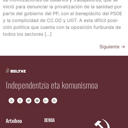
ini­ció para denun­ciar la pri­va­ti­za­ción de la sani­dad por
par­te del gobierno del PP, con el bene­plá­ci­to del PSOE
y la com­pli­ci­dad de CC.OO y UGT. A esta difí­cil posi­
ción polí­ti­ca que cuen­ta con la opo­si­ción furi­bun­da de
todos los sectores […]
Siguiente
→
Independentzia eta komunismoa
Artxiboa
Denda