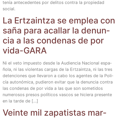
tenía ante­ce­den­tes por deli­tos con­tra la pro­pie­dad
social.
La Ertzain­tza se emplea con
saña para aca­llar la denun­
cia a las con­de­nas de por
vida-GARA
Ni el veto impues­to des­de la Audien­cia Nacio­nal espa­
ño­la, ni las vio­len­tas car­gas de la Ertzain­tza, ni las tres
deten­cio­nes que lle­va­ron a cabo los agen­tes de la Poli­
cía auto­nó­mi­ca, pudie­ron evi­tar que la denun­cia con­tra
las con­de­nas de por vida a las que son some­ti­dos
nume­ro­sos pre­sos polí­ti­cos vas­cos se hicie­ra pre­sen­te
en la tar­de de […]
Vein­te mil zapa­tis­tas mar­