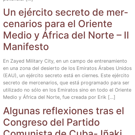
Un ejér­ci­to secre­to de mer­
ce­na­rios para el Orien­te
Medio y Áfri­ca del Nor­te – Il
Manifesto
En Zayed Mili­tary City, en un cam­po de entre­na­mien­to
en una zona del desier­to de los Emi­ra­tos Ára­bes Uni­dos
(EAU), un ejér­ci­to secre­to está en cier­nes. Este ejér­ci­to
secre­to de mer­ce­na­rios, que está pro­gra­ma­do para ser
uti­li­za­do no sólo en los Emi­ra­tos sino en todo el Orien­te
Medio y Áfri­ca del Nor­te, fue crea­da por Erik […]
Algu­nas refle­xio­nes tras el
Con­gre­so del Par­ti­do
Comu­nis­ta de Cuba- Iña­ki