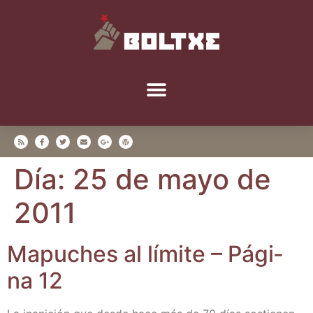
Día:
25 de mayo de
2011
Mapu­ches al lími­te – Pági­
na 12