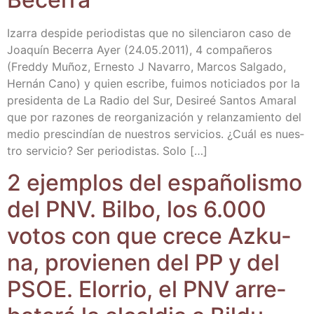
Iza­rra des­pi­de perio­dis­tas que no silen­cia­ron caso de
Joa­quín Bece­rra Ayer (24.05.2011), 4 com­pa­ñe­ros
(Freddy Muñoz, Ernes­to J Nava­rro, Mar­cos Sal­ga­do,
Her­nán Cano) y quien escri­be, fui­mos noti­cia­dos por la
pre­si­den­ta de La Radio del Sur, Desireé San­tos Ama­ral
que por razo­nes de reor­ga­ni­za­ción y relan­za­mien­to del
medio pres­cin­dían de nues­tros ser­vi­cios. ¿Cuál es nues­
tro ser­vi­cio? Ser perio­dis­tas. Solo […]
2 ejem­plos del espa­ño­lis­mo
del PNV. Bil­bo, los 6.000
votos con que cre­ce Azku­
na, pro­vie­nen del PP y del
PSOE. Elo­rrio, el PNV arre­