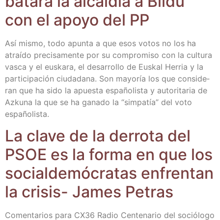
ba­ta­rá la alcal­dia a Bil­du
con el apo­yo del PP
Así mis­mo, todo apun­ta a que esos votos no los ha
atraí­do pre­ci­sa­men­te por su com­pro­mi­so con la cul­tu­ra
vas­ca y el eus­ka­ra, el desa­rro­llo de Eus­kal Herria y la
par­ti­ci­pa­ción ciu­da­da­na. Son mayo­ría los que con­si­de­
ran que ha sido la apues­ta espa­ño­lis­ta y auto­ri­ta­ria de
Azku­na la que se ha gana­do la “sim­pa­tía” del voto
españolista.
La cla­ve de la derro­ta del
PSOE es la for­ma en que los
social­de­mó­cra­tas enfren­tan
la cri­sis- James Petras
Comen­ta­rios para CX36 Radio Cen­te­na­rio del soció­lo­go