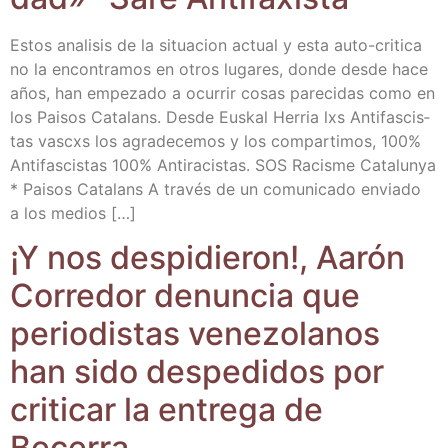
Estos ana­li­sis de la situa­cion actual y esta auto-cri­­ti­­ca
no la encon­tra­mos en otros luga­res, don­de des­de hace
años, han empe­za­do a ocu­rrir cosas pare­ci­das como en
los Pai­sos Cata­lans. Des­de Eus­kal Herria lxs Anti­fas­cis­
tas vascxs los agra­de­ce­mos y los com­par­ti­mos, 100%
Anti­fas­cis­tas 100% Anti­ra­cis­tas. SOS Racis­me Cata­lun­ya
* Pai­sos Cata­lans A tra­vés de un comu­ni­ca­do envia­do
a los medios […]
¡Y nos des­pi­die­ron!, Aarón
Corre­dor denun­cia que
perio­dis­tas vene­zo­la­nos
han sido des­pe­di­dos por
cri­ti­car la entre­ga de
Becerra