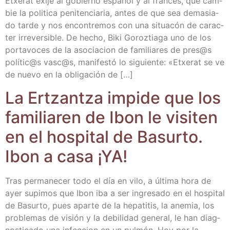
Etxe­rat exije al gobierno espa­ñol y al fran­ces, que cam­
bie la poli­ti­ca peni­ten­cia­ria, antes de que sea dema­sia­
do tar­de y nos encon­tre­mos con una situa­cón de carac­
ter irre­ver­si­ble. De hecho, Biki Goroz­tia­ga uno de los
por­ta­vo­ces de la aso­cia­cion de fami­lia­res de pres@s
polític@s vasc@s, mani­fes­tó lo siguien­te: «Etxe­rat se ve
de nue­vo en la obli­ga­ción de […]
La Ertzan­tza impi­de que los
fami­lia­ren de Ibon le visi­ten
en el hos­pi­tal de Basur­to.
Ibon a casa ¡YA!
Tras per­ma­ne­cer todo el día en vilo, a últi­ma hora de
ayer supi­mos que Ibon iba a ser ingre­sa­do en el hos­pi­tal
de Basur­to, pues apar­te de la hepa­ti­tis, la ane­mia, los
pro­ble­mas de visión y la debi­li­dad gene­ral, le han diag­
nos­ti­ca­do una infec­cion en un pul­món. Hoy por la