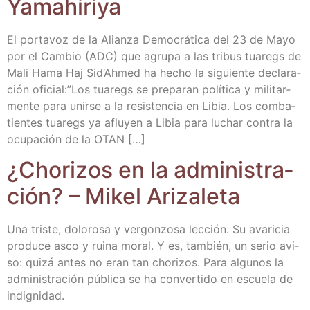
Yamahiriya
El por­ta­voz de la Alian­za Demo­crá­ti­ca del 23 de Mayo
por el Cam­bio (ADC) que agru­pa a las tri­bus tua­regs de
Mali Hama Haj Sid’Ahmed ha hecho la siguien­te decla­ra­
ción oficial:”Los tua­regs se pre­pa­ran polí­ti­ca y mili­tar­
men­te para unir­se a la resis­ten­cia en Libia. Los com­ba­
tien­tes tua­regs ya aflu­yen a Libia para luchar con­tra la
ocu­pa­ción de la OTAN […]
¿Cho­ri­zos en la admi­nis­tra­
ción? – Mikel Arizaleta
Una tris­te, dolo­ro­sa y ver­gon­zo­sa lec­ción. Su ava­ri­cia
pro­du­ce asco y rui­na moral. Y es, tam­bién, un serio avi­
so: qui­zá antes no eran tan cho­ri­zos. Para algu­nos la
admi­nis­tra­ción públi­ca se ha con­ver­ti­do en escue­la de
indignidad.