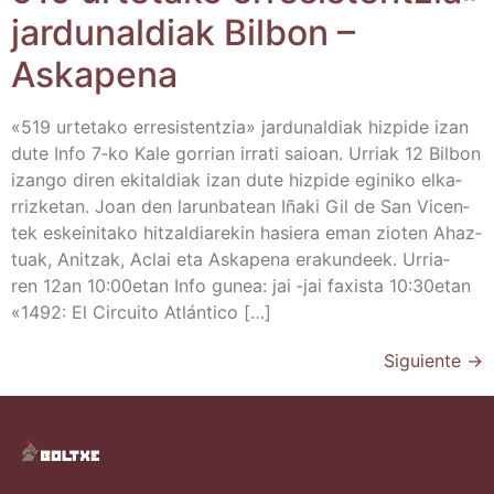
jar­du­nal­diak Bil­bon –
Askapena
«519 urte­ta­ko erre­sis­ten­tzia» jar­du­nal­diak hiz­pi­de izan
dute Info 7‑ko Kale gorrian irra­ti saioan. Urriak 12 Bil­bon
izan­go diren eki­tal­diak izan dute hiz­pi­de egi­ni­ko elka­
rriz­ke­tan. Joan den larun­ba­tean Iña­ki Gil de San Vicen­
tek eskei­ni­ta­ko hitzal­dia­re­kin hasie­ra eman zio­ten Ahaz­
tuak, Anitzak, Aclai eta Aska­pe­na era­kun­deek. Urria­
ren 12an 10:00etan Info gunea: jai ‑jai faxis­ta 10:30etan
«1492: El Cir­cui­to Atlántico […]
Siguiente
→