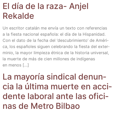
El día de la raza- Anjel
Rekalde
Un escri­tor cata­lán me envía un tex­to con refe­ren­cias
a la fies­ta nacio­nal espa­ño­la: el día de la His­pa­ni­dad.
Con el dato de la fecha del ‘des­cu­bri­mien­to’ de Amé­ri­
ca, los espa­ño­les siguen cele­bran­do la fies­ta del exter­
mi­nio, la mayor lim­pie­za étni­ca de la his­to­ria uni­ver­sal,
la muer­te de más de cien millo­nes de indí­ge­nas
en menos […]
La mayo­ría sin­di­cal denun­
cia la últi­ma muer­te en acci­
den­te labo­ral ante las ofi­ci­
nas de Metro Bilbao