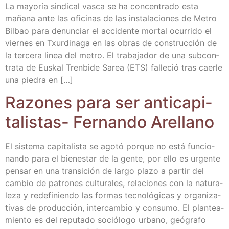
La mayo­ría sin­di­cal vas­ca se ha con­cen­tra­do esta
maña­na ante las ofi­ci­nas de las ins­ta­la­cio­nes de Metro
Bil­bao para denun­ciar el acci­den­te mor­tal ocu­rri­do el
vier­nes en Txur­di­na­ga en las obras de cons­truc­ción de
la ter­ce­ra linea del metro. El tra­ba­ja­dor de una sub­con­
tra­ta de Eus­kal Tren­bi­de Sarea (ETS) falle­ció tras caer­le
una pie­dra en […]
Razo­nes para ser anti­ca­pi­
ta­lis­tas- Fer­nan­do Arellano
El sis­te­ma capi­ta­lis­ta se ago­tó por­que no está fun­cio­
nan­do para el bien­es­tar de la gen­te, por ello es urgen­te
pen­sar en una tran­si­ción de lar­go pla­zo a par­tir del
cam­bio de patro­nes cul­tu­ra­les, rela­cio­nes con la natu­ra­
le­za y rede­fi­nien­do las for­mas tec­no­ló­gi­cas y orga­ni­za­
ti­vas de pro­duc­ción, inter­cam­bio y con­su­mo. El plan­tea­
mien­to es del repu­tado soció­lo­go urbano, geó­gra­fo