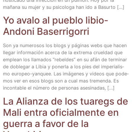
maña­na su mujer y su psi­co­lo­ga han ido a Basurto […]
Yo ava­lo al pue­blo libio-
Ando­ni Baserrigorri
Son ya nume­ro­sos los blogs y pági­nas webs que hacen
lle­gar infor­ma­ción acer­ca de la extre­ma cruel­dad que
emplean los lla­ma­dos “rebel­des” en su afán de ter­mi­nar
de doble­gar a Libia y poner­la a los pies del impe­ria­lis­
mo euro­peo-yan­quee. Las imá­ge­nes y videos que pode­
mos ver en esos blogs son a cual mas tre­men­da. Es
incon­ta­ble el núme­ro de per­so­nas asesinadas, […]
La Alian­za de los tua­regs de
Mali entra ofi­cial­men­te en
gue­rra a favor de la