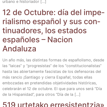
urbano e historiador […]
12 de Octu­bre: día del impe­
ria­lis­mo espa­ñol y sus con­
ti­nua­do­res, los esta­dos
espa­ño­les – Nacion
Andaluza
Un año más, las dis­tin­tas for­mas de espa­ño­lis­mo, des­de
las “lai­cas” y “pro­gre­sis­tas” de los “cons­ti­tu­cio­na­lis­tas”
has­ta las abier­ta­men­te fas­cis­tas de los defen­so­ras del
más ran­cio ¡San­tia­go y cie­rra Espa­ña!, todas ellas
embo­za­das en pre­ten­di­das obje­ti­vi­da­des his­tó­ri­cas,
cele­bra­rán el 12 de octu­bre. El que para unos será “Día
de la His­pa­ni­dad”, para otros “Día de la […]
519 urte­ta­ko erre­sis­ten­tzia»