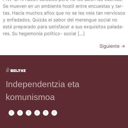
Se mue­ven en un ambien­te hos­til entre encues­tas y tar­
tas. Hacía muchos años que no se les veía tan ner­vio­sos
y enfa­da­dos. Qui­zás el sabor del meren­gue social no
está pre­pa­ra­do para satis­fa­cer a sus exqui­si­tos pala­da­
res. Su hege­mo­nía polí­­ti­­co- social […]
Siguiente
→
Independentzia eta
komunismoa