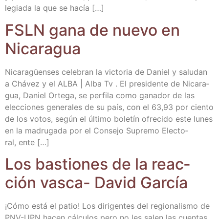
le­gia­da la que se hacía […]
FSLN gana de nue­vo en
Nicaragua
Nica­ra­güen­ses cele­bran la vic­to­ria de Daniel y salu­dan
a Chá­vez y el ALBA | Alba Tv . El pre­si­den­te de Nica­ra­
gua, Daniel Orte­ga, se per­fi­la como gana­dor de las
elec­cio­nes gene­ra­les de su país, con el 63,93 por cien­to
de los votos, según el últi­mo bole­tín ofre­ci­do este lunes
en la madru­ga­da por el Con­se­jo Supre­mo Elec­to­
ral, ente […]
Los bas­tio­nes de la reac­
ción vas­ca- David García
¡Cómo está el patio! Los diri­gen­tes del regio­na­lis­mo de
PNV-UPN hacen cálcu­los pero no les salen las cuen­tas.