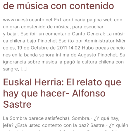
de músi­ca con contenido
www​.nues​tro​can​to​.net Extra­or­di­na­ria pagi­na web con
un gran cons­te­ni­do de músi­ca, para escu­char
y bajar. Escri­bir un comen­ta­rio Can­to Gene­ral: La músi­
ca chi­le­na bajo Pino­chet Escri­to por Admi­nis­tra­tor Miér­
co­les, 19 de Octu­bre de 2011 14:02 Hubo pocas can­cio­
nes en la ban­da sono­ra ínti­ma de Augus­to Pino­chet. Su
igno­ran­cia sobre músi­ca la pagó la cul­tu­ra chi­le­na con
sangre, […]
Eus­kal Herria: El rela­to que
hay que hacer- Alfon­so
Sastre
La Som­bra pare­ce satis­fe­cha). Som­bra.- ¿Y qué hay,
jefe? ¿Está usted con­ten­to con la paz? Sas­tre.- ¿Y quién