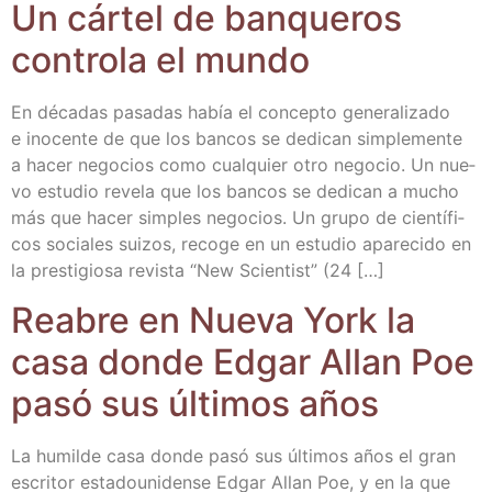
Un cár­tel de ban­que­ros
con­tro­la el mundo
En déca­das pasa­das había el con­cep­to gene­ra­li­za­do
e ino­cen­te de que los ban­cos se dedi­can sim­ple­men­te
a hacer nego­cios como cual­quier otro nego­cio. Un nue­
vo estu­dio reve­la que los ban­cos se dedi­can a mucho
más que hacer sim­ples nego­cios. Un gru­po de cien­tí­fi­
cos socia­les sui­zos, reco­ge en un estu­dio apa­re­ci­do en
la pres­ti­gio­sa revis­ta “New Scien­tist” (24 […]
Reabre en Nue­va York la
casa don­de Edgar Allan Poe
pasó sus últi­mos años
La humil­de casa don­de pasó sus últi­mos años el gran
escri­tor esta­dou­ni­den­se Edgar Allan Poe, y en la que