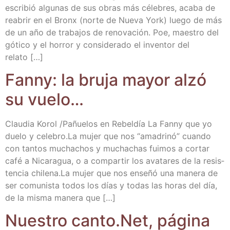
escri­bió algu­nas de sus obras más céle­bres, aca­ba de
reabrir en el Bronx (nor­te de Nue­va York) lue­go de más
de un año de tra­ba­jos de reno­va­ción. Poe, maes­tro del
góti­co y el horror y con­si­de­ra­do el inven­tor del
relato […]
Fanny: la bru­ja mayor alzó
su vuelo…
Clau­dia Korol /​Pañue­los en Rebel­día La Fanny que yo
due­lo y cele​bro​.La mujer que nos “ama­dri­nó” cuan­do
con tan­tos mucha­chos y mucha­chas fui­mos a cor­tar
café a Nica­ra­gua, o a com­par­tir los ava­ta­res de la resis­
ten­cia chi​le​na​.La mujer que nos ense­ñó una mane­ra de
ser comu­nis­ta todos los días y todas las horas del día,
de la mis­ma mane­ra que […]
Nues­tro can​to​.Net, pági­na