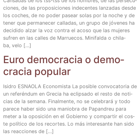
Can­sa­das de los tss-tss de los hom­bres, de las per­se­cu­
cio­nes, de las pro­po­si­cio­nes inde­cen­tes lan­za­das des­de
los coches, de no poder pasear solas por la noche y de
tener que per­ma­ne­cer calla­das, un gru­po de jóve­nes ha
deci­di­do alzar la voz con­tra el aco­so que las muje­res
sufren en las calles de Marrue­cos. Mini­fal­da o chi­la­
ba, velo […]
Euro demo­cra­cia o demo­
cra­cia popular
Isi­dro ESNAOLA Eco­no­mis­ta La posi­ble con­vo­ca­to­ria de
un refe­rén­dum en Gre­cia ha eclip­sa­do el res­to de noti­
cias de la sema­na. Final­men­te, no se cele­bra­rá y todo
pare­ce haber sido una manio­bra de Papan­dreu para
meter a la opo­si­ción en el Gobierno y com­par­tir el cos­
te polí­ti­co de los recor­tes. Lo más intere­san­te han sido
las reac­cio­nes de […]