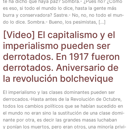
te ha dicho que haya paz? Som­bra.- ¿Pues no? ¿Cómo
es eso, si todo el mun­do lo dice, has­ta la gen­te más
burra y con­ser­va­do­ra? Sas­tre.- No, no, no todo el mun­
do lo dice. Som­bra.- Bueno, los pesimistas, […]
[Video] El capi­ta­lis­mo y el
impe­ria­lis­mo pue­den ser
derro­ta­dos. En 1917 fue­ron
derro­ta­dos. Ani­ver­sa­rio de
la revo­lu­ción bolchevique
El impe­ria­lis­mo y las cla­ses domi­nan­tes pue­den ser
derro­ca­dos.-Has­ta antes de la Revo­lu­ción de Octu­bre,
todos los cam­bios polí­ti­cos que se habían suce­di­do en
el mun­do no eran sino la sus­ti­tu­ción de una cla­se domi­
nan­te por otra, es decir las gran­des masas lucha­ban
y ponían los muer­tos, pero eran otros, una mino­ría pri­vi­