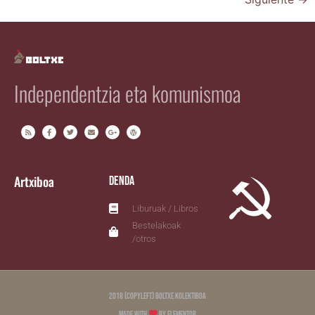
Independentzia eta komunismoa
Artxiboa
Denda
Liburuak / Libros
Bestelakoak
/otros
2018 (copyleft) Boltxe Kolektiboa
Made with
by Elementor