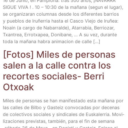
16 de Junio, en Pam­plo­na: tras 500 años, ¡NAVARRA
SIGUE VIVA ! . 10 – 10:30 de la maña­na (segun el lugar),
se orga­ni­za­ran colum­nas des­de los dife­ren­tes barrios
y pue­blos de Iru­ñe­rria has­ta el Cas­co Vie­jo de Iru­ñea:
Noain (a car­go de Naba­rral­de), Ata­rra­bia, Berrio­zar,
Txan­trea, Errotxa­pea, Doni­ba­ne, … A su vez, duran­te
toda la maña­na habra ani­ma­cion de calle […]
[Fotos] Miles de per­so­nas
salen a la calle con­tra los
recor­tes socia­les- Berri
Otxoak
Miles de per­so­nas se han mani­fes­ta­do esta maña­na por
las calles de Bil­bo y Gas­teiz con­vo­ca­das por dece­nas
de colec­ti­vos socia­les y sin­di­ca­les de Eus­ka­le­rria. Movi­
li­za­cio­nes pre­vis­tas, tam­bién, para el fin de sema­na
‑sába­do 26 de Mayo‑, en Donis­ti y Gas­teiz. Enla­ce al