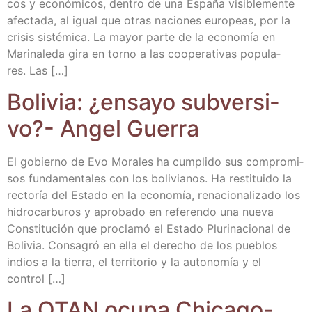
cos y eco­nó­mi­cos, den­tro de una Espa­ña visi­ble­men­te
afec­ta­da, al igual que otras nacio­nes euro­peas, por la
cri­sis sis­té­mi­ca. La mayor par­te de la eco­no­mía en
Mari­na­le­da gira en torno a las coope­ra­ti­vas popu­la­
res. Las […]
Boli­via: ¿ensa­yo sub­ver­si­
vo?- Angel Guerra
El gobierno de Evo Mora­les ha cum­pli­do sus com­pro­mi­
sos fun­da­men­ta­les con los boli­via­nos. Ha res­ti­tui­do la
rec­to­ría del Esta­do en la eco­no­mía, rena­cio­na­li­za­do los
hidro­car­bu­ros y apro­ba­do en refe­ren­do una nue­va
Cons­ti­tu­ción que pro­cla­mó el Esta­do Plu­ri­na­cio­nal de
Boli­via. Con­sa­gró en ella el dere­cho de los pue­blos
indios a la tie­rra, el terri­to­rio y la auto­no­mía y el
control […]
La OTAN ocu­pa Chica­go-