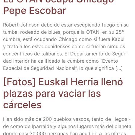
Pepe Escobar
Robert John­son debe de estar escu­pien­do fue­go en su
tum­ba, rodea­do de blues, por­que la OTAN, en su 25ª
cum­bre, está ocu­pan­do Chica­go como si fue­ra Kabul
y tra­ta a los esta­dou­ni­den­ses como si fue­ran círcu­los
con­cén­tri­cos de tali­ba­nes. El Depar­ta­men­to de Segu­ri­
dad Inte­rior ha cali­fi­ca­do la cum­bre como “Even­to
Espe­cial de Segu­ri­dad Nacio­nal”, lo que significa […]
[Fotos] Eus­kal Herria lle­nó
pla­zas para vaciar las
cárceles
Han sido más de 200 pue­blos vas­cos, tan­to de Hegoal­
de como de Ipa­rral­de y algu­nos luga­res más del pla­ne­ta
don­de casi 30.000 per­so­nas han acu­di­do a las pla­zas