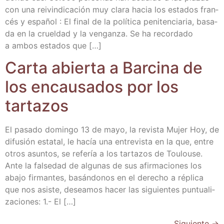
con una rei­vin­di­ca­ción muy cla­ra hacia los esta­dos fran­
cés y espa­ñol : El final de la polí­ti­ca peni­ten­cia­ria, basa­
da en la cruel­dad y la ven­gan­za. Se ha recor­da­do
a ambos esta­dos que […]
Car­ta abier­ta a Bar­ci­na de
los encau­sa­dos por los
tartazos
El pasa­do domin­go 13 de mayo, la revis­ta Mujer Hoy, de
difu­sión esta­tal, le hacía una entre­vis­ta en la que, entre
otros asun­tos, se refe­ría a los tar­ta­zos de Tou­lou­se.
Ante la fal­se­dad de algu­nas de sus afir­ma­cio­nes los
aba­jo fir­man­tes, basán­do­nos en el dere­cho a répli­ca
que nos asis­te, desea­mos hacer las siguien­tes pun­tua­li­
za­cio­nes: 1.- El […]
Siguiente
→