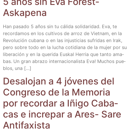
5 años sin Eva Forest-
Askapena
Han pasa­do 5 años sin tu cáli­da soli­da­ri­dad. Eva, te
recor­da­mos en los cul­ti­vos de arroz de Viet­nam, en la
Revo­lu­ción cuba­na o en las injus­ti­cias sufri­das en Irak,
pero sobre todo en la lucha coti­dia­na de la mujer por su
libe­ra­ción y en la que­ri­da Eus­kal Herria que tan­to ama­
bas. Un gran abra­zo inter­na­cio­na­lis­ta Eva! Muchos pue­
blos, una […]
Des­alo­jan a 4 jóve­nes del
Con­gre­so de la Memo­ria
por recor­dar a Iñi­go Caba­
cas e incre­par a Ares- Sare
Antifaxista