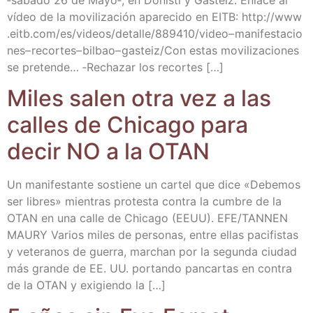
vídeo de la movi­li­za­ción apa­re­ci­do en EITB: http://​www​
.eitb​.com/​e​s​/​v​i​d​e​o​s​/​d​e​t​a​l​l​e​/​8​8​9​4​1​0​/​v​i​d​e​o​– m​a​n​i​f​e​s​t​a​c​i​o​
n​e​s​– r​e​c​o​r​t​e​s​– b​i​l​b​a​o​– g​a​s​t​e​iz/​Con estas movi­li­za­cio­nes
se pre­ten­de… ‑Recha­zar los recortes […]
Miles salen otra vez a las
calles de Chica­go para
decir NO a la OTAN
Un mani­fes­tan­te sos­tie­ne un car­tel que dice «Debe­mos
ser libres» mien­tras pro­tes­ta con­tra la cum­bre de la
OTAN en una calle de Chica­go (EEUU). EFE/​TANNEN
MAURY Varios miles de per­so­nas, entre ellas paci­fis­tas
y vete­ra­nos de gue­rra, mar­chan por la segun­da ciu­dad
más gran­de de EE. UU. por­tan­do pan­car­tas en con­tra
de la OTAN y exi­gien­do la […]