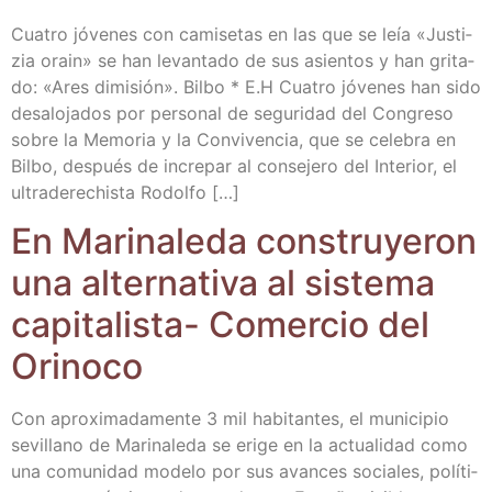
Cua­tro jóve­nes con cami­se­tas en las que se leía «Jus­ti­
zia orain» se han levan­ta­do de sus asien­tos y han gri­ta­
do: «Ares dimi­sión». Bil­bo * E.H Cua­tro jóve­nes han sido
des­alo­ja­dos por per­so­nal de segu­ri­dad del Con­gre­so
sobre la Memo­ria y la Con­vi­ven­cia, que se cele­bra en
Bil­bo, des­pués de incre­par al con­se­je­ro del Inte­rior, el
ultra­de­re­chis­ta Rodolfo […]
En Mari­na­le­da cons­tru­ye­ron
una alter­na­ti­va al sis­te­ma
capi­ta­lis­ta- Comer­cio del
Orinoco
Con apro­xi­ma­da­men­te 3 mil habi­tan­tes, el muni­ci­pio
sevi­llano de Mari­na­le­da se eri­ge en la actua­li­dad como
una comu­ni­dad mode­lo por sus avan­ces socia­les, polí­ti­