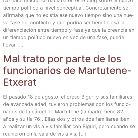
No hace mucho se habla­ba en este blog sobre el nue­vo
tiem­po polí­ti­co a nivel con­cep­tual. Con­cre­ta­men­te se
afir­ma­ba que no exis­tía ese nue­vo tiem­po sino una nue­
va fase del con­flic­to y que podría ser bene­fi­cio­sa la
dife­ren­cia­ción entre tiem­po y fase ya que la creen­cia en
un tiem­po polí­ti­co nue­vo en vez de una fase, pue­de
llevar […]
Mal tra­to por par­te de los
fun­cio­na­rios de Mar­tu­te­ne-
Etxerat
El pasa­do 18 de agos­to, el pre­so Bigu­ri y sus fami­lia­res
de avan­za­da edad, tuvie­ron pro­ble­mas con los fun­cio­
na­rios de la cár­cel de Mar­tu­te­ne (la madre tie­ne 82
años y su tía 76). Ellas dos y otros dos fami­lia­res iban
a rea­li­zar un vis a vis fami­liar con Bigu­ri, pero cuan­do se
reu­nie­ron en la sala de vis a vis, […]