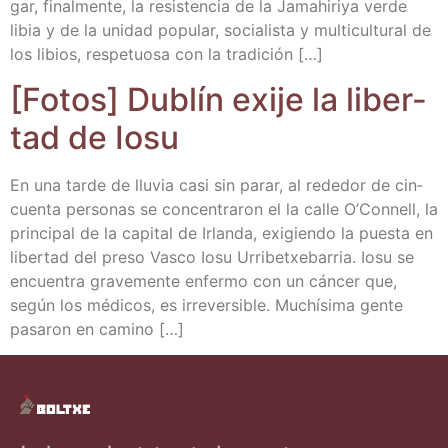
gar, final­men­te, la resis­ten­cia de la Jamahi­ri­ya ver­de
libia y de la uni­dad popu­lar, socia­lis­ta y mul­ti­cul­tu­ral de
los libios, res­pe­tuo­sa con la tradición […]
[Fotos] Dublín exije la liber­
tad de Iosu
En una tar­de de llu­via casi sin parar, al rede­dor de cin­
cuen­ta per­so­nas se con­cen­tra­ron el la calle O’Connell, la
prin­ci­pal de la capi­tal de Irlan­da, exi­gien­do la pues­ta en
liber­tad del pre­so Vas­co Iosu Urri­betxe­ba­rria. Iosu se
encuen­tra gra­ve­men­te enfer­mo con un cán­cer que,
según los médi­cos, es irre­ver­si­ble. Muchí­si­ma gen­te
pasa­ron en camino […]