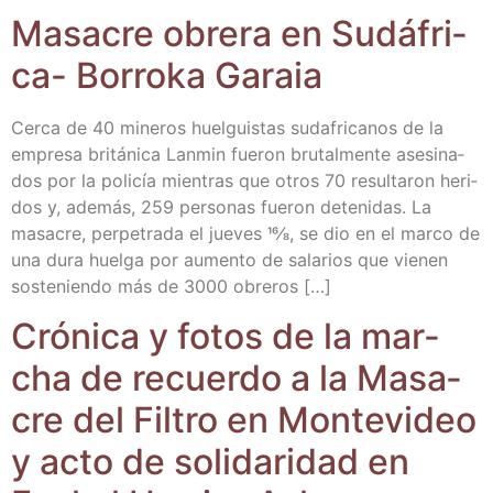
Masa­cre obre­ra en Sudá­fri­
ca- Borro­ka Garaia
Cer­ca de 40 mine­ros huel­guis­tas suda­fri­ca­nos de la
empre­sa bri­tá­ni­ca Lan­min fue­ron bru­tal­men­te ase­si­na­
dos por la poli­cía mien­tras que otros 70 resul­ta­ron heri­
dos y, ade­más, 259 per­so­nas fue­ron dete­ni­das. La
masa­cre, per­pe­tra­da el jue­ves 16⁄8, se dio en el mar­co de
una dura huel­ga por aumen­to de sala­rios que vie­nen
sos­te­nien­do más de 3000 obreros […]
Cró­ni­ca y fotos de la mar­
cha de recuer­do a la Masa­
cre del Fil­tro en Mon­te­vi­deo
y acto de soli­da­ri­dad en