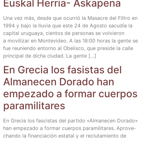
Eus­kal Herria‏‏- Askapena
Una vez más, des­de que ocu­rrió la Masa­cre del Fil­tro en
1994 y bajo la llu­via que este 24 de Agos­to sacu­día la
capi­tal uru­gua­ya, cien­tos de per­so­nas se vol­vie­ron
a movi­li­zar en Mon­te­vi­deo. A las 18:00 horas la gen­te se
fue reu­nien­do entorno al Obe­lis­co, que pre­si­de la calle
prin­ci­pal de dicha ciu­dad. La gente […]
En Gre­cia los fasis­tas del
Alma­ne­cen Dora­do han
empe­za­do a for­mar cuer­pos
paramilitares
En Gre­cia los fas­cis­tas del par­ti­do «Alma­ne­cen Dora­do»
han empe­za­do a for­mar cuer­pos para­mi­li­ta­res. Apro­ve­
chan­do la finan­cia­ción esta­tal y el reclu­ta­mien­to de