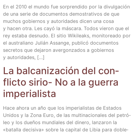
En el 2010 el mun­do fue sor­pren­di­do por la divul­ga­ción
de una serie de docu­men­tos demos­tra­ti­vos de que
muchos gobier­nos y auto­ri­da­des dicen una cosa
y hacen otra. Les cayó la más­ca­ra. Todos vie­ron que el
rey esta­ba des­nu­do. El sitio Wiki­leaks, moni­to­rea­do por
el aus­tra­liano Julián Assan­ge, publi­có docu­men­tos
secre­tos que deja­ron aver­gon­za­dos a gobier­nos
y autoridades, […]
La bal­ca­ni­za­ción del con­
flic­to sirio- No a la gue­rra
imperialista
Hace aho­ra un año que los impe­ria­lis­tas de Esta­dos
Uni­dos y la Zona Euro, de las mul­ti­na­cio­na­les del petró­
leo y los due­ños mun­dia­les del dine­ro, lan­za­ron la
«bata­lla deci­si­va» sobre la capi­tal de Libia para doble­