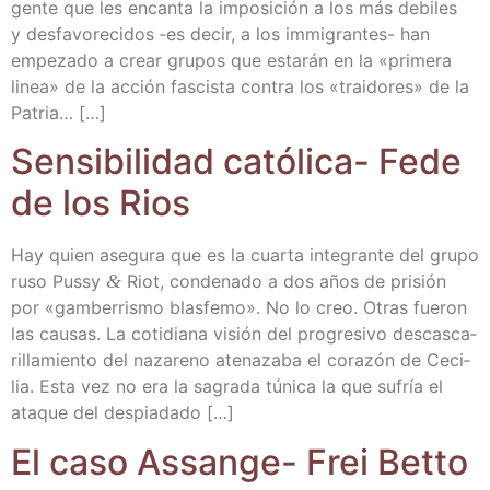
gen­te que les encan­ta la impo­si­ción a los más debi­les
y des­fa­vo­re­ci­dos ‑es decir, a los immi­­gra­n­­tes- han
empe­za­do a crear gru­pos que esta­rán en la «pri­me­ra
linea» de la acción fas­cis­ta con­tra los «trai­do­res» de la
Patria… […]
Sen­si­bi­li­dad cató­li­ca- Fede
de los Rios
Hay quien ase­gu­ra que es la cuar­ta inte­gran­te del gru­po
ruso Pussy
&
Riot, con­de­na­do a dos años de pri­sión
por «gam­be­rris­mo blas­fe­mo». No lo creo. Otras fue­ron
las cau­sas. La coti­dia­na visión del pro­gre­si­vo des­cas­ca­
ri­lla­mien­to del naza­reno ate­na­za­ba el cora­zón de Ceci­
lia. Esta vez no era la sagra­da túni­ca la que sufría el
ata­que del despiadado […]
El caso Assan­ge- Frei Betto