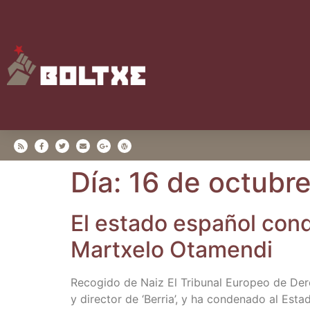
Día:
16 de octubr
El esta­do espa­ñol con­d
Martxe­lo Otamendi
Reco­gi­do de Naiz El Tri­bu­nal Euro­peo de De
y direc­tor de ‘Berria’, y ha con­de­na­do al Est