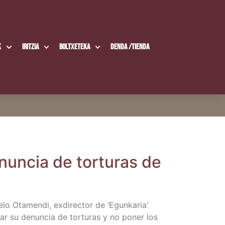
k
Iritzia
Boltxe­te­ka
Den­da /​Tien­da
nun­cia de tor­tu­ras de
Ota­men­di, exdi­rec­tor de ‘Egun­ka­ria’
­gar su denun­cia de tor­tu­ras y no poner los