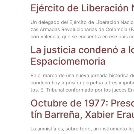
Ejér­ci­to de Libe­ra­ción
Un dele­ga­do del Ejér­ci­to de Libe­ra­ción Nac
zas Arma­das Revo­lu­cio­na­rias de Colom­bia (F
con Valen­cia, que se encuen­tra en ese país c
La jus­ti­cia con­de­nó a
Espaciomemoria
En el mar­co de una nue­va jor­na­da his­tó­ri­ca 
con­de­nó hoy a pri­sión per­pe­tua a tres impu­
tos. El Tri­bu­nal con­for­ma­do por los jue­ces En
Octu­bre de 1977: Pre­s
tín Barre­ña, Xabier Er
La amnis­tía es, sobre todo, un ins­tru­men­to leg