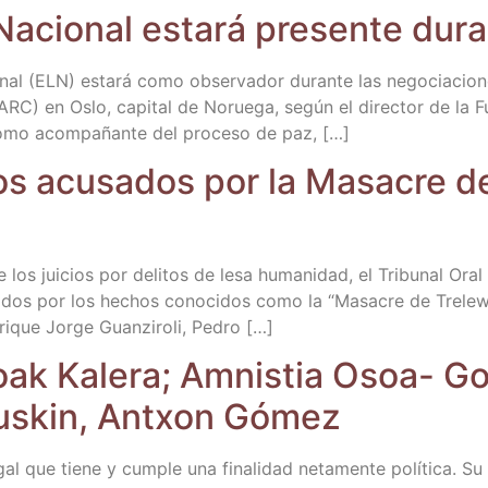
 Nacio­nal esta­rá pre­sen­te dur
io­nal (ELN) esta­rá como obser­va­dor duran­te las nego­cia­ci
ARC) en Oslo, capi­tal de Norue­ga, según el direc­tor de la Fu
omo acom­pa­ñan­te del pro­ce­so de paz, […]
 los acu­sa­dos por la Masa­cre d
de los jui­cios por deli­tos de lesa huma­ni­dad, el Tri­bu­nal Ora
tados por los hechos cono­ci­dos como la “Masa­cre de Tre­lew.
ri­que Jor­ge Guan­zi­ro­li, Pedro […]
oak Kale­ra; Amnis­tia Osoa- G
aus­kin, Antxon Gómez
al que tie­ne y cum­ple una fina­li­dad neta­men­te polí­ti­ca. Su