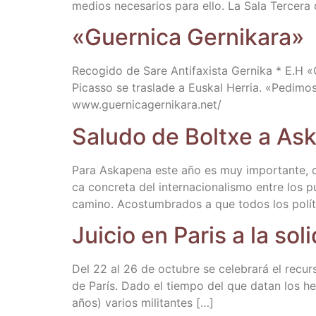
medios nece­sa­rios para ello. La Sala Ter­ce­r
«Guer­ni­ca Gernikara»
Reco­gi­do de Sare Anti­fa­xis­ta Ger­ni­ka * E.H 
Picas­so se tras­la­de a Eus­kal Herria. «Pedi­mos 
www​.guer​ni​ca​ger​ni​ka​ra​.net/
Salu­do de Boltxe a Ask
Para Aska­pe­na este año es muy impor­tan­te, cum
ca con­cre­ta del inter­na­cio­na­lis­mo entre los
camino. Acos­tum­bra­dos a que todos los polí­t
Jui­cio en Paris a la soli
Del 22 al 26 de octu­bre se cele­bra­rá el recur­
de París. Dado el tiem­po del que datan los hech
años) varios militantes […]