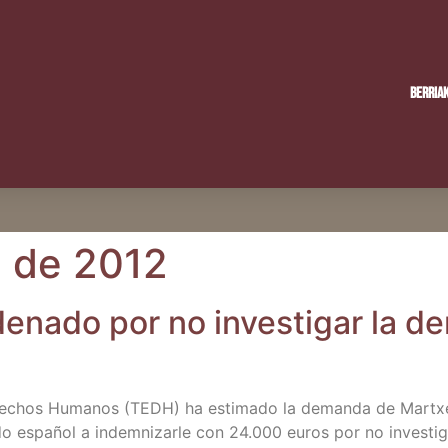
Berria
e de 2012
e­na­do por no inves­ti­gar la de
re­chos Huma­nos (TEDH) ha esti­ma­do la deman­da de Martxe­lo 
a­do espa­ñol a indem­ni­zar­le con 24.000 euros por no inves­ti