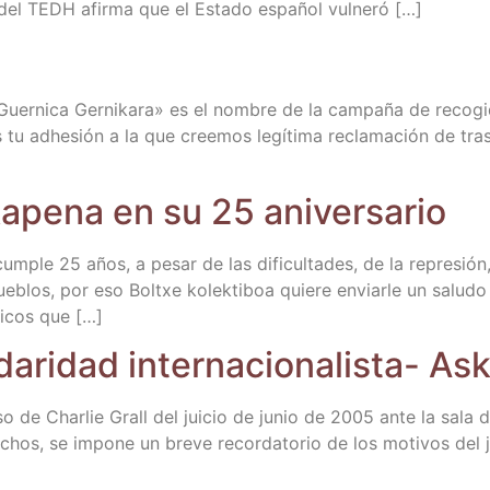
a del TEDH afir­ma que el Esta­do espa­ñol vulneró […]
«Guer­ni­ca Ger­ni­ka­ra» es el nom­bre de la cam­pa­ña de reco­g
tu adhe­sión a la que cree­mos legí­ti­ma recla­ma­ción de tras­la­
a­pe­na en su 25 aniversario
­ple 25 años, a pesar de las difi­cul­ta­des, de la repre­sión,
 pue­blos, por eso Boltxe kolek­ti­boa quie­re enviar­le un salu­
i­cos que […]
­da­ri­dad inter­na­cio­na­lis­ta- 
so de Char­lie Grall del jui­cio de junio de 2005 ante la sala 
os, se impo­ne un bre­ve recor­da­to­rio de los moti­vos del ju