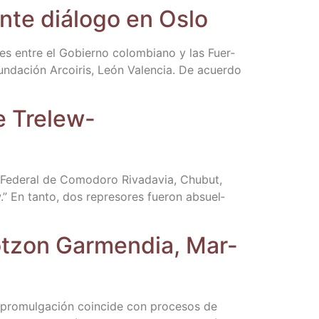
an­te diá­lo­go en Oslo
o­nes entre el Gobierno colom­biano y las Fuer­
n­da­ción Arcoi­ris, León Valen­cia. De acuer­do
e Tre­lew-
l Fede­ral de Como­do­ro Riva­da­via, Chu­but,
” En tan­to, dos repre­so­res fue­ron absuel­
otzon Gar­men­dia, Mar­
 pro­mul­ga­ción coin­ci­de con pro­ce­sos de