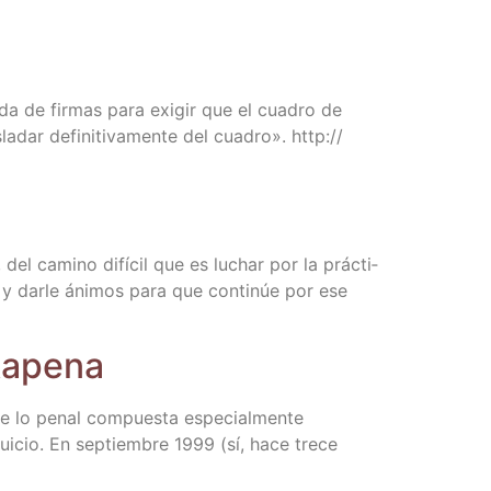
i­da de fir­mas para exi­gir que el cua­dro de
dar defi­ni­ti­va­men­te del cua­dro». http://​
 del camino difí­cil que es luchar por la prác­ti­
do y dar­le áni­mos para que con­ti­núe por ese
Askapena
de lo penal com­pues­ta espe­cial­men­te
i­cio. En sep­tiem­bre 1999 (sí, hace tre­ce