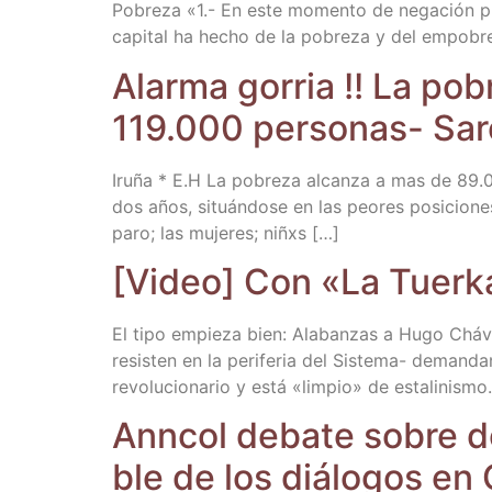
Pobre­za «1.- En este momen­to de nega­ción pro­g
capi­tal ha hecho de la pobre­za y del empobr
Alar­ma gorria !! La po
119.000 per­so­nas- Sar
Iru­ña * E.H La pobre­za alcan­za a mas de 89.
dos años, situán­do­se en las peo­res posi­cio­n
paro; las muje­res; niñxs […]
[Video] Con «La Tuer­k
El tipo empie­za bien: Ala­ban­zas a Hugo Chá­vez
resis­ten en la peri­fe­ria del Sis­­te­­ma- deman­d
revo­lu­cio­na­rio y está «lim­pio» de esta­li­nis­m
Ann­col deba­te sobre doc
ble de los diá­lo­gos en