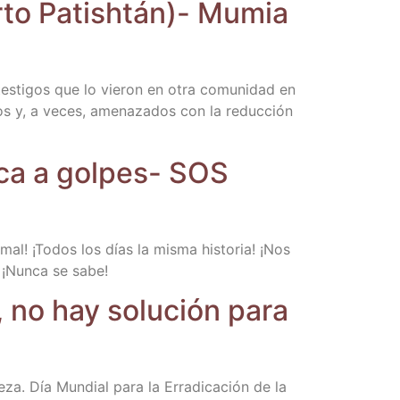
er­to Patish­tán)- Mumia
0 tes­ti­gos que lo vie­ron en otra comu­ni­dad en
os y, a veces, ame­na­za­dos con la reduc­ción
fi­ca a gol­pes- SOS
­mal! ¡Todos los días la mis­ma his­to­ria! ¡Nos
 ¡Nun­ca se sabe!
o, no hay solu­ción para
za. Día Mun­dial para la Erra­di­ca­ción de la