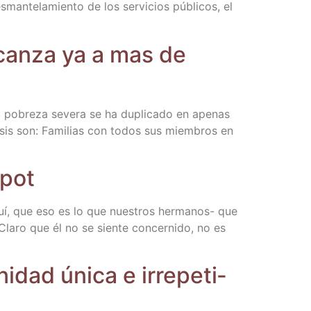
an­te­la­mien­to de los ser­vi­cios públi­cos, el
lcan­za ya a mas de
pobre­za seve­ra se ha dupli­ca­do en ape­nas
i­sis son: Fami­lias con todos sus miem­bros en
spot
uí, que eso es lo que nues­tros her­­ma­­nos- que
. Cla­ro que él no se sien­te con­cer­ni­do, no es
dad úni­ca e irre­pe­ti­