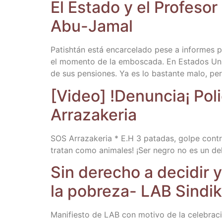
El Esta­do y el Pro­fe­so
Abu-Jamal
Patish­tán está encar­ce­la­do pese a infor­mes pol
el momen­to de la embos­ca­da. En Esta­dos Uni­d
de sus pen­sio­nes. Ya es lo bas­tan­te malo, p
[Video] !Denun­cia¡ Poli­c
Arrazakeria
SOS Arra­za­ke­ria * E.H 3 pata­das, gol­pe con­tr
tra­tan como ani­ma­les! ¡Ser negro no es un de
Sin dere­cho a deci­dir y
la pobre­za- LAB Sindi
Mani­fies­to de LAB con moti­vo de la cele­bra­ci