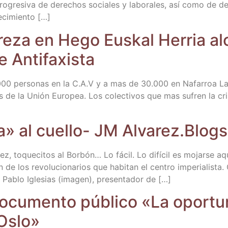
re­si­va de dere­chos socia­les y labo­ra­les, así como de des­m
ecimiento […]
bre­za en Hego Eus­kal Herria a
e Antifaxista
000 per­so­nas en la C.A.V y a mas de 30.000 en Nafa­rroa La 
es de la Unión Euro­pea. Los colec­ti­vos que mas sufren la cr
a» al cue­llo- JM Alvarez.Blog
, toque­ci­tos al Bor­bón… Lo fácil. Lo difí­cil es mojar­se aq
an de los revo­lu­cio­na­rios que habi­tan el cen­tro impe­ria­lis­ta
o. Pablo Igle­sias (ima­gen), pre­sen­ta­dor de […]
u­men­to públi­co «La opor­tu­ni­
 Oslo»