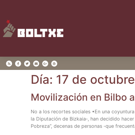
Día:
17 de octubr
Movi­li­za­ción en Bil­b
No a los recor­tes socia­les •En una coyun­tu­ra 
la Dipu­tación de Bizkaia‑, han deci­di­do hacer u
Pobre­za”, dece­nas de per­so­nas ‑que fre­cuen­