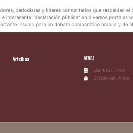
i­ga­do­res, perio­dis­tas y líde­res comu­ni­ta­rios que res­pal­d
 e intere­san­te “decla­ra­ción públi­ca” en diver­sos por­ta­les 
impor­tan­te insu­mo para un deba­te demo­crá­ti­co amplio y de a
Artxiboa
Denda
Liburuak / Libros
Bestelakoak /otros