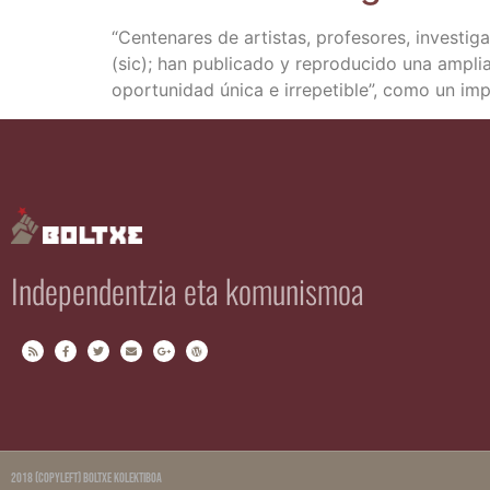
“Cen­te­na­res de artis­tas, pro­fe­so­res, inves­t
(sic); han publi­ca­do y repro­du­ci­do una amplia
opor­tu­ni­dad úni­ca e irre­pe­ti­ble”, como un 
Independentzia eta komunismoa
2018 (copyleft) Boltxe Kolektiboa