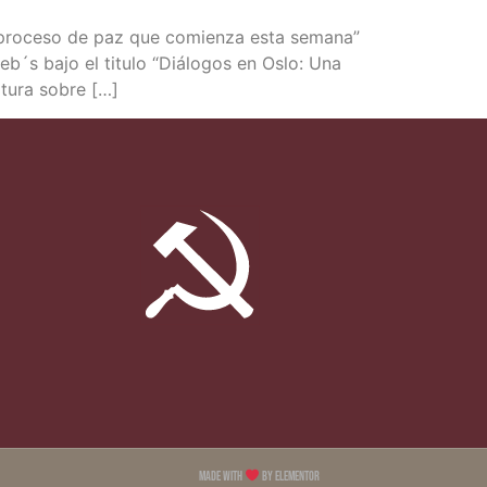
an el pro­ce­so de paz que comien­za esta sema­na”
web´s bajo el titu­lo “Diá­lo­gos en Oslo: Una
ltu­ra sobre […]
Made with
by Elementor