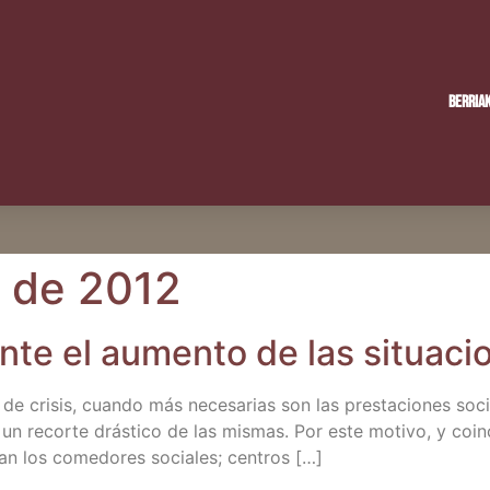
Berria
e de 2012
o ante el aumen­to de las situa­
de cri­sis, cuan­do más nece­sa­rias son las pres­ta­cio­nes so
n recor­te drás­ti­co de las mis­mas. Por este moti­vo, y coin­ci
tan los come­do­res socia­les; centros […]