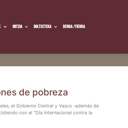
k
Iritzia
Boltxe­te­ka
Den­da /​Tien­da
cio­nes de pobreza
cia­les, el Gobierno Cen­tral y Vas­co ‑ade­más de
­dien­do con el “Día Inter­na­cio­nal con­tra la