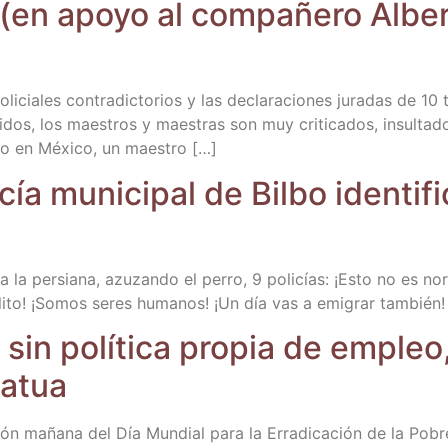
r (en apo­yo al com­pa­ñe­ro Alb
i­cia­les con­tra­dic­to­rios y las decla­ra­cio­nes jura­das de 1
os, los maes­tros y maes­tras son muy cri­ti­ca­dos, insul­ta­d
ero en Méxi­co, un maestro […]
ía muni­ci­pal de Bil­bo iden­ti­
a la per­sia­na, azu­zan­do el perro, 9 poli­cías: ¡Esto no es nor
li­to! ¡Somos seres huma­nos! ¡Un día vas a emi­grar tam­bién!
 sin polí­ti­ca pro­pia de emple
katua
ón maña­na del Día Mun­dial para la Erra­di­ca­ción de la Pobre­