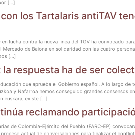
 por […]
 con los Tar­ta­la­ris anti­TAV t
l­de en lucha con­tra la nue­va linea del TGV ha con­vo­ca­do pa
 Mer­ca­do de Baio­na en soli­da­ri­dad con las cua­tro per­so­n
azos […]
la res­pues­ta ha de ser colec­
edu­ca­ción que aprue­ba el Gobierno espa­ñol. A lo lar­go de
ipuz­koa y Nafa­rroa hemos con­se­gui­do gran­des con­sen­sos e
n eus­ka­ra, existe […]
i­núa recla­man­do par­ti­ci­pa­
rias de Colo­m­­bia-Ejé­r­­ci­­to del Pue­blo (FARC-EP) con­vo­ca­
 el pro­ce­so actual de con­ver­sa­cio­nes para fina­li­zar el con­