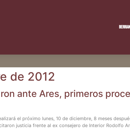
Berria
re de 2012
­ron ante Ares, pri­me­ros pro­c
rea­li­za­rá el pró­xi­mo lunes, 10 de diciem­bre, 8 meses des­pu
i­ta­ron jus­ti­cia fren­te al ex con­se­je­ro de Inte­rior Rodol­fo