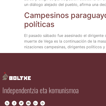
un diá­lo­go ale­ja­do del pue­blo, afir­ma una de
Cam­pe­si­nos para­gua­y
políticas
El pasa­do sába­do fue ase­si­na­do el diri­gen­t
muer­te de Vega es la con­ti­nua­ción de la masa­
ni­za­cio­nes cam­pe­si­nas, diri­gen­tes polí­ti­cos 
Independentzia eta komunismoa