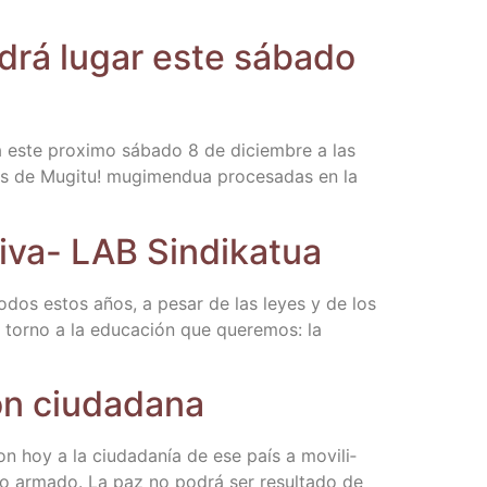
en­drá lugar este sába­do
ra este pro­xi­mo sába­do 8 de diciem­bre a las
as de Mugi­tu! mugi­men­dua pro­ce­sa­das en la
ti­va- LAB Sindikatua
 todos estos años, a pesar de las leyes y de los
n torno a la edu­ca­ción que que­re­mos: la
ción ciudadana
ron hoy a la ciu­da­da­nía de ese país a movi­li­
flic­to arma­do. La paz no podrá ser resul­ta­do de