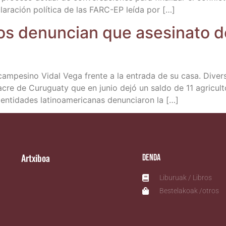
cla­ra­ción polí­ti­ca de las FARC-EP leí­da por […]
os denun­cian que ase­si­na­to d
e cam­pe­sino Vidal Vega fren­te a la entra­da de su casa. Diver­
cre de Curu­guaty que en junio dejó un sal­do de 11 agri­cul­to
y enti­da­des lati­no­ame­ri­ca­nas denun­cia­ron la […]
Artxiboa
Denda
Liburuak / Libros
Bestelakoak /otros