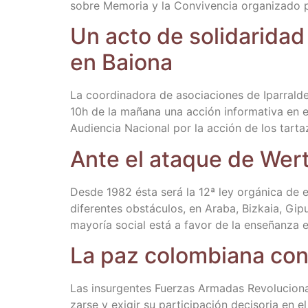
sobre Memo­ria y la Con­vi­ven­cia orga­ni­za­do
Un acto de soli­da­ri­dad
en Baiona
La coor­di­na­do­ra de aso­cia­cio­nes de Ipa­rra
10h de la maña­na una acción infor­ma­ti­va en el
Audien­cia Nacio­nal por la acción de los tart
Ante el ata­que de Wert 
Des­de 1982 ésta será la 12ª ley orgá­ni­ca de 
dife­ren­tes obs­tácu­los, en Ara­ba, Biz­kaia, G
mayo­ría social está a favor de la ense­ñan­za e
La paz colom­bia­na con­t
Las insur­gen­tes Fuer­zas Arma­das Revo­lu­cio­na­
zar­se y exi­gir su par­ti­ci­pa­ción deci­so­ria en