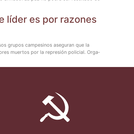
e líder es por razo­nes
sos gru­pos cam­pe­si­nos ase­gu­ran que la
­res muer­tos por la repre­sión poli­cial. Orga­