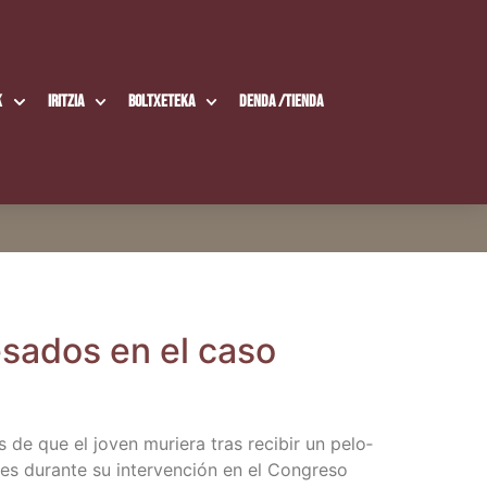
k
Iritzia
Boltxe­te­ka
Den­da /​Tien­da
e­sa­dos en el caso
és de que el joven murie­ra tras reci­bir un pelo­
 Ares duran­te su inter­ven­ción en el Con­gre­so