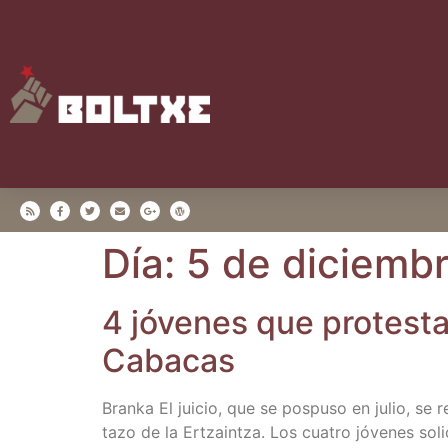
Día:
5 de diciemb
4 jóve­nes que pro­tes­ta
Cabacas
Bran­ka El jui­cio, que se pos­pu­so en julio, se 
ta­zo de la Ertzain­tza. Los cua­tro jóve­nes soli­c