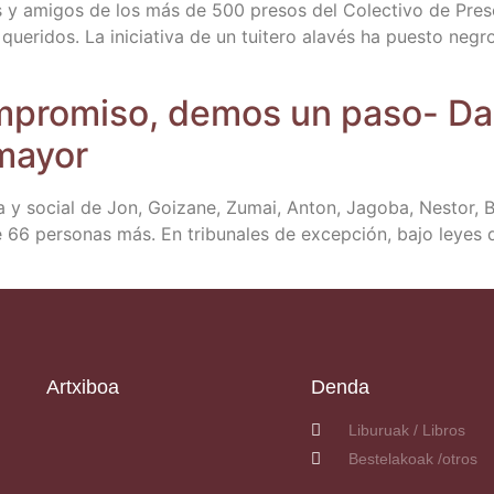
s y ami­gos de los más de 500 pre­sos del Colec­ti­vo de Pre­sos
 que­ri­dos. La ini­cia­ti­va de un tui­te­ro ala­vés ha pues­to n
com­pro­mi­so, demos un paso- Da
amayor
ca y social de Jon, Goi­za­ne, Zumai, Anton, Jago­ba, Nes­tor, Bi
e 66 per­so­nas más. En tri­bu­na­les de excep­ción, bajo leye
Artxiboa
Denda
Liburuak / Libros
Bestelakoak /otros