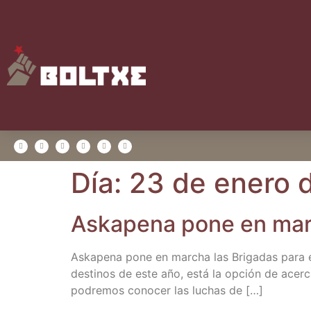
Día:
23 de enero 
Aska­pe­na pone en mar­ch
Aska­pe­na pone en mar­cha las Bri­ga­das para 
des­ti­nos de este año, está la opción de acer­ca
podre­mos cono­cer las luchas de […]