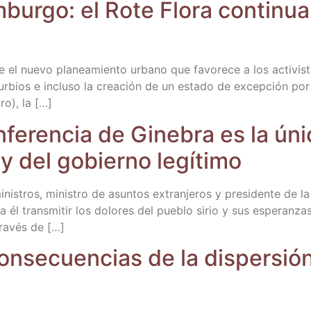
m­bur­go: el Rote Flo­ra con­ti­nu
e el nue­vo pla­nea­mien­to urbano que favo­re­ce a los acti­vis­t
tur­bios e inclu­so la crea­ción de un esta­do de excep­ción por 
ro), la […]
­fe­ren­cia de Gine­bra es la úni­
io y del gobierno legítimo
inis­tros, minis­tro de asun­tos extran­je­ros y pre­si­den­te de l
a él trans­mi­tir los dolo­res del pue­blo sirio y sus espe­ran
tra­vés de […]
n­se­cuen­cias de la dis­per­sión