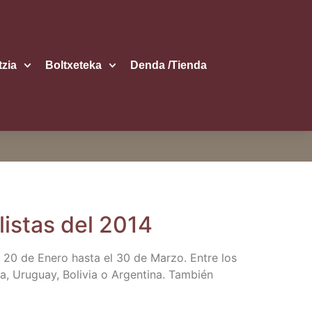
itzia
Boltxe­te­ka
Den­da /​Tien­da
lis­tas del 2014
l 20 de Enero has­ta el 30 de Mar­zo. Entre los
, Uru­guay, Boli­via o Argen­ti­na. Tam­bién