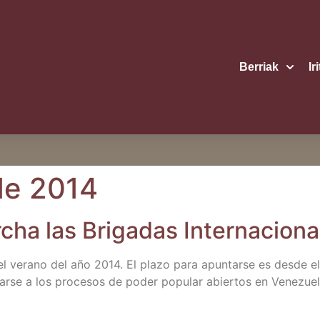
Berriak
Ir
de 2014
a las Bri­ga­das Inter­na­cio­na­
el verano del año 2014. El pla­zo para apun­tar­se es des­de e
r­se a los pro­ce­sos de poder popu­lar abier­tos en Vene­zue­la