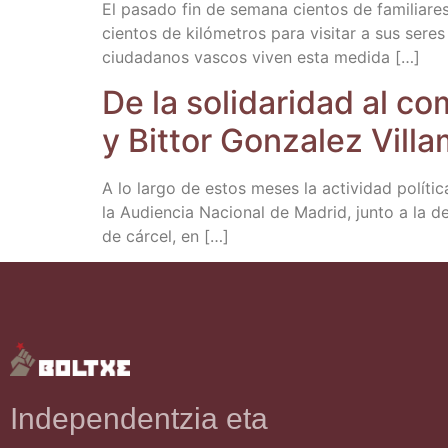
El pasa­do fin de sema­na cien­tos de fami­lia­re
cien­tos de kiló­me­tros para visi­tar a sus seres
ciu­da­da­nos vas­cos viven esta medida […]
De la soli­da­ri­dad al 
y Bit­tor Gon­za­lez Vill
A lo lar­go de estos meses la acti­vi­dad polí­ti­
la Audien­cia Nacio­nal de Madrid, jun­to a la d
de cár­cel, en […]
Independentzia eta