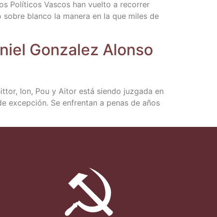
 Polí­ti­cos Vas­cos han vuel­to a reco­rrer
egro sobre blan­co la mane­ra en la que miles de
niel Gon­za­lez Alon­so
t­tor, Ion, Pou y Aitor está sien­do juz­ga­da en
s de excep­ción. Se enfren­tan a penas de años