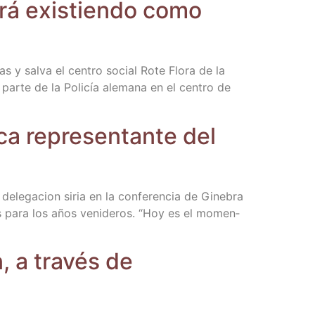
a­rá exis­tien­do como
as y sal­va el cen­tro social Rote Flo­ra de la
par­te de la Poli­cía ale­ma­na en el cen­tro de
ca repre­sen­tan­te del
a dele­ga­cion siria en la con­fe­ren­cia de Gine­bra
­zas para los años veni­de­ros. “Hoy es el momen­
, a tra­vés de