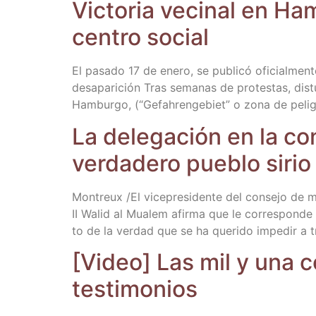
Vic­to­ria veci­nal en Ha
cen­tro social
El pasa­do 17 de enero, se publi­có ofi­cial­men­t
des­apa­ri­ción Tras sema­nas de pro­tes­tas, dis­
Ham­bur­go, (“Gefah­ren­ge­biet” o zona de peli­g
La dele­ga­ción en la con
ver­da­de­ro pue­blo sir
Mon­treux /​El vice­pre­si­den­te del con­se­jo de m
II Walid al Mua­lem afir­ma que le corres­pon­de 
to de la ver­dad que se ha que­ri­do impe­dir a 
[Video] Las mil y una co
testimonios