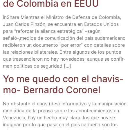
de Colom­bia en EEUU
inSha­re Mien­tras el Minis­tro de Defen­sa de Colom­bia,
Juan Car­los Pin­zón, se encuen­tra en Esta­dos Uni­dos
para “refor­zar la alian­za estra­té­gi­ca” –según
señaló‑,medios de comu­ni­ca­ción del país sud­ame­ri­cano
reci­bie­ron un docu­men­to “por error” con deta­lles sobre
las rela­cio­nes bila­te­ra­les. Entre algu­nos de los pun­tos
que tras­cen­die­ron no hay nove­da­des, aun­que se con­fir­
man polì­ti­cas de seguridad […]
Yo me que­do con el cha­vis­
mo- Ber­nar­do Coronel
No obs­tan­te el caos (des) infor­ma­ti­vo y la mani­pu­la­ción
mediá­ti­ca de la pren­sa sobre los acon­te­ci­mien­tos en
Vene­zue­la, hay un hecho muy cla­ro; los que hoy se
indig­nan por lo que pasa en el país cari­be­ño son los