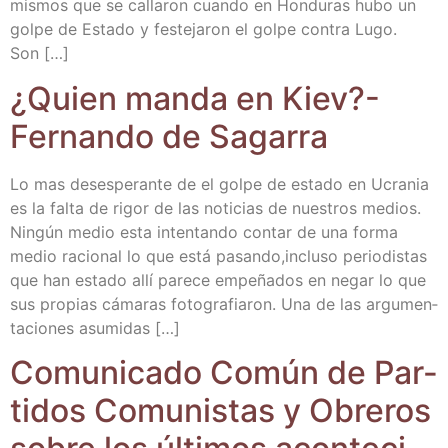
mis­mos que se calla­ron cuan­do en Hon­du­ras hubo un
gol­pe de Esta­do y fes­te­ja­ron el gol­pe con­tra Lugo.
Son […]
¿Quien man­da en Kiev?-
Fer­nan­do de Sagarra
Lo mas deses­pe­ran­te de el gol­pe de esta­do en Ucra­nia
es la fal­ta de rigor de las noti­cias de nues­tros medios.
Nin­gún medio esta inten­tan­do con­tar de una for­ma
medio racio­nal lo que está pasando,incluso perio­dis­tas
que han esta­do allí pare­ce empe­ña­dos en negar lo que
sus pro­pias cáma­ras foto­gra­fia­ron. Una de las argu­men­
ta­cio­nes asumidas […]
Comu­ni­ca­do Común de Par­
ti­dos Comu­nis­tas y Obre­ros