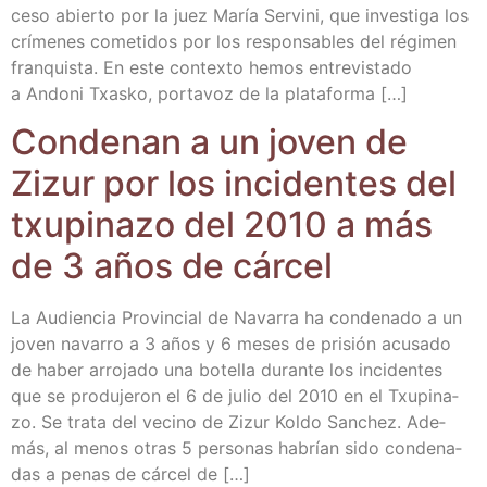
ce­so abier­to por la juez María Ser­vi­ni, que inves­ti­ga los
crí­me­nes come­ti­dos por los res­pon­sa­bles del régi­men
fran­quis­ta. En este con­tex­to hemos entre­vis­ta­do
a Ando­ni Txas­ko, por­ta­voz de la plataforma […]
Con­de­nan a un joven de
Zizur por los inci­den­tes del
txu­pi­na­zo del 2010 a más
de 3 años de cárcel
La Audien­cia Pro­vin­cial de Nava­rra ha con­de­na­do a un
joven nava­rro a 3 años y 6 meses de pri­sión acu­sa­do
de haber arro­ja­do una bote­lla duran­te los inci­den­tes
que se pro­du­je­ron el 6 de julio del 2010 en el Txu­pi­na­
zo. Se tra­ta del vecino de Zizur Kol­do San­chez. Ade­
más, al menos otras 5 per­so­nas habrían sido con­de­na­
das a penas de cár­cel de […]