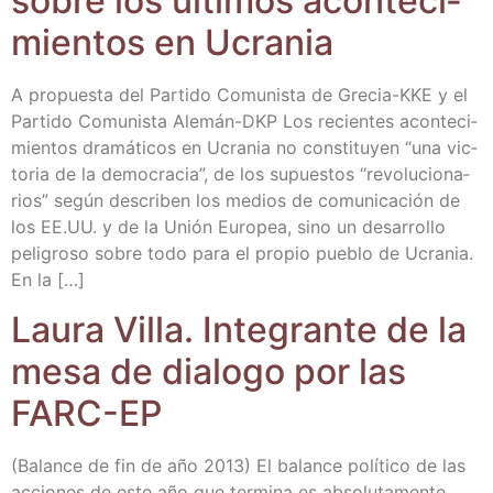
sobre los últi­mos acon­te­ci­
mien­tos en Ucrania
A pro­pues­ta del Par­ti­do Comu­nis­ta de Gre­­cia-KKE y el
Par­ti­do Comu­nis­ta Ale­mán-DKP Los recien­tes acon­te­ci­
mien­tos dra­má­ti­cos en Ucra­nia no cons­ti­tu­yen “una vic­
to­ria de la demo­cra­cia”, de los supues­tos “revo­lu­cio­na­
rios” según des­cri­ben los medios de comu­ni­ca­ción de
los EE.UU. y de la Unión Euro­pea, sino un desa­rro­llo
peli­gro­so sobre todo para el pro­pio pue­blo de Ucra­nia.
En la […]
Lau­ra Villa. Inte­gran­te de la
mesa de dia­lo­go por las
FARC-EP
(Balan­ce de fin de año 2013) El balan­ce polí­ti­co de las
accio­nes de este año que ter­mi­na es abso­lu­ta­men­te