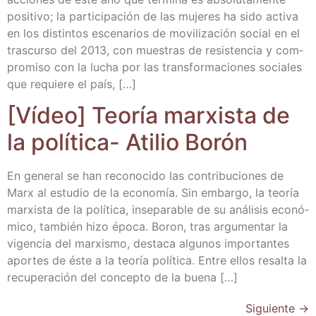
posi­ti­vo; la par­ti­ci­pa­ción de las muje­res ha sido acti­va
en los dis­tin­tos esce­na­rios de movi­li­za­ción social en el
tras­cur­so del 2013, con mues­tras de resis­ten­cia y com­
pro­mi­so con la lucha por las trans­for­ma­cio­nes socia­les
que requie­re el país, […]
[Vídeo] Teo­ría mar­xis­ta de
la polí­ti­ca- Ati­lio Borón
En gene­ral se han reco­no­ci­do las con­tri­bu­cio­nes de
Marx al estu­dio de la eco­no­mía. Sin embar­go, la teo­ría
mar­xis­ta de la polí­ti­ca, inse­pa­ra­ble de su aná­li­sis eco­nó­
mi­co, tam­bién hizo épo­ca. Boron, tras argu­men­tar la
vigen­cia del mar­xis­mo, des­ta­ca algu­nos impor­tan­tes
apor­tes de éste a la teo­ría polí­ti­ca. Entre ellos resal­ta la
recu­pe­ra­ción del con­cep­to de la buena […]
Siguiente
→