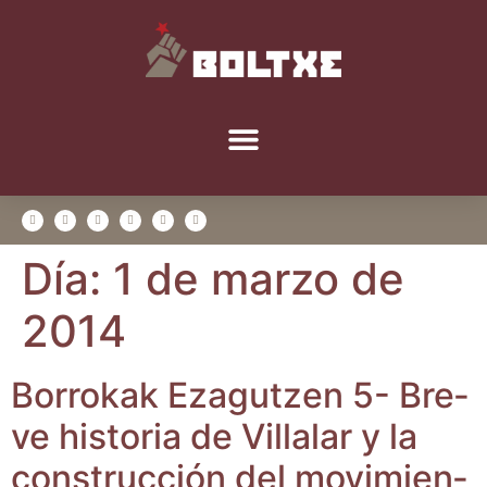
Día:
1 de marzo de
2014
Borro­kak Eza­gutzen 5- Bre­
ve his­to­ria de Villa­lar y la
cons­truc­ción del movi­mien­