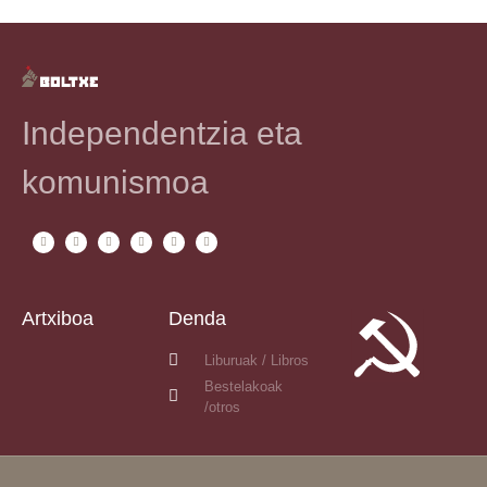
Independentzia eta
komunismoa
Artxiboa
Denda
Liburuak / Libros
Bestelakoak
/otros