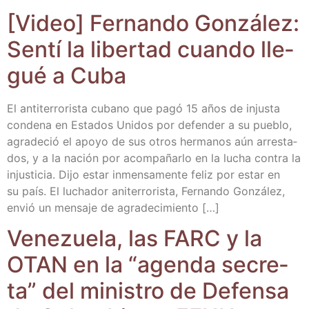
[Video] Fer­nan­do Gon­zá­lez:
Sen­tí la liber­tad cuan­do lle­
gué a Cuba
El anti­te­rro­ris­ta cubano que pagó 15 años de injus­ta
con­de­na en Esta­dos Uni­dos por defen­der a su pue­blo,
agra­de­ció el apo­yo de sus otros her­ma­nos aún arres­ta­
dos, y a la nación por acom­pa­ñar­lo en la lucha con­tra la
injus­ti­cia. Dijo estar inmen­sa­men­te feliz por estar en
su país. El lucha­dor ani­te­rro­ris­ta, Fer­nan­do Gon­zá­lez,
envió un men­sa­je de agradecimiento […]
Vene­zue­la, las FARC y la
OTAN en la “agen­da secre­
ta” del minis­tro de Defen­sa