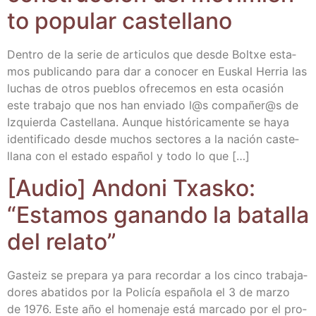
to popu­lar castellano
Den­tro de la serie de articu­los que des­de Boltxe esta­
mos publi­can­do para dar a cono­cer en Eus­kal Herria las
luchas de otros pue­blos ofre­ce­mos en esta oca­sión
este tra­ba­jo que nos han envia­do l@s compañer@s de
Izquier­da Cas­te­lla­na. Aun­que his­tó­ri­ca­men­te se haya
iden­ti­fi­ca­do des­de muchos sec­to­res a la nación cas­te­
lla­na con el esta­do espa­ñol y todo lo que […]
[Audio] Ando­ni Txas­ko:
“Esta­mos ganan­do la bata­lla
del relato”
Gas­teiz se pre­pa­ra ya para recor­dar a los cin­co tra­ba­ja­
do­res aba­ti­dos por la Poli­cía espa­ño­la el 3 de mar­zo
de 1976. Este año el home­na­je está mar­ca­do por el pro­