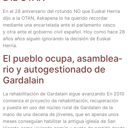
En el 28 ani­ver­sa­rio del rotun­do NO que Eus­kal Herria
dijo a la OTAN, Aska­pe­na lo ha que­ri­do recor­dar
median­te una encar­te­la­da ante el par­la­men­to vas­co
y otra ante el gobierno civil espa­ñol. Hoy como hace 28
años años siguen igno­ran­do la deci­sión de Eus­kal
Herria.
El pue­blo ocu­pa, asam­blea­
rio y auto­ges­tio­na­do de
Gardalain
La reha­bi­li­ta­ción de Gar­da­lain sigue avan­zan­do En 2010
comien­za el pro­yec­to de reha­bi­li­ta­ción, recu­pe­ra­ción
y pues­ta en uso del núcleo rural de Gar­da­lain de la
mano de una dece­na de jóve­nes, que en ape­nas unos
meses con­se­guían habi­li­tar la anti­gua igle­sia de San
Vicen­te como vivien­da común y pun­to de par­ti­da des­de