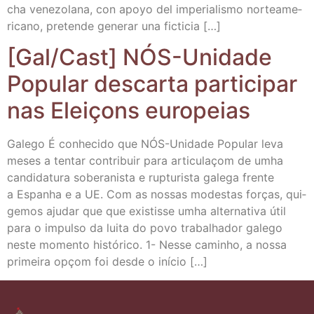
cha vene­zo­la­na, con apo­yo del impe­ria­lis­mo nor­te­ame­
ri­cano, pre­ten­de gene­rar una ficticia […]
[Gal/​Cast] NÓS-Uni­da­de
Popu­lar des­car­ta par­ti­ci­par
nas Eleiçons europeias
Gale­go É conhe­ci­do que NÓS-Uni­­da­­de Popu­lar leva
meses a ten­tar con­tri­buir para arti­cu­laçom de umha
can­di­da­tu­ra sobe­ra­nis­ta e rup­tu­ris­ta gale­ga fren­te
a Espanha e a UE. Com as nos­sas modes­tas forças, qui­
ge­mos aju­dar que que exis­tis­se umha alter­na­ti­va útil
para o impul­so da lui­ta do povo tra­balha­dor gale­go
nes­te momen­to his­tó­ri­co. 1- Nes­se caminho, a nos­sa
pri­mei­ra opçom foi des­de o início […]