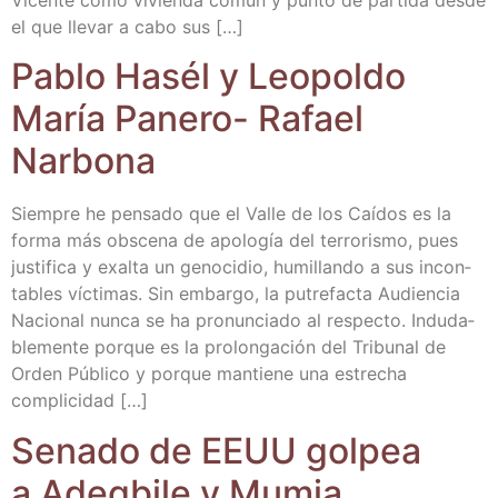
el que lle­var a cabo sus […]
Pablo Hasél y Leo­pol­do
María Pane­ro- Rafael
Narbona
Siem­pre he pen­sa­do que el Valle de los Caí­dos es la
for­ma más obs­ce­na de apo­lo­gía del terro­ris­mo, pues
jus­ti­fi­ca y exal­ta un geno­ci­dio, humi­llan­do a sus incon­
ta­bles víc­ti­mas. Sin embar­go, la putre­fac­ta Audien­cia
Nacio­nal nun­ca se ha pro­nun­cia­do al res­pec­to. Indu­da­
ble­men­te por­que es la pro­lon­ga­ción del Tri­bu­nal de
Orden Públi­co y por­que man­tie­ne una estre­cha
complicidad […]
Sena­do de EEUU gol­pea
a Adeg­bi­le y Mumia