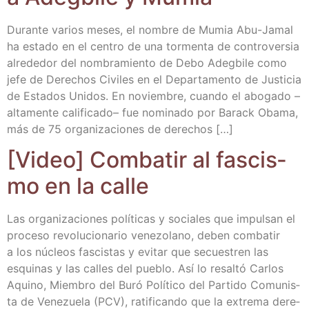
Duran­te varios meses, el nom­bre de Mumia Abu-Jamal
ha esta­do en el cen­tro de una tor­men­ta de con­tro­ver­sia
alre­de­dor del nom­bra­mien­to de Debo Adeg­bi­le como
jefe de Dere­chos Civi­les en el Depar­ta­men­to de Jus­ti­cia
de Esta­dos Uni­dos. En noviem­bre, cuan­do el abo­ga­do –
alta­men­te cali­fi­ca­do– fue nomi­na­do por Barack Oba­ma,
más de 75 orga­ni­za­cio­nes de derechos […]
[Video] Com­ba­tir al fas­cis­
mo en la calle
Las orga­ni­za­cio­nes polí­ti­cas y socia­les que impul­san el
pro­ce­so revo­lu­cio­na­rio vene­zo­lano, deben com­ba­tir
a los núcleos fas­cis­tas y evi­tar que secues­tren las
esqui­nas y las calles del pue­blo. Así lo resal­tó Car­los
Aquino, Miem­bro del Buró Polí­ti­co del Par­ti­do Comu­nis­
ta de Vene­zue­la (PCV), rati­fi­can­do que la extre­ma dere­