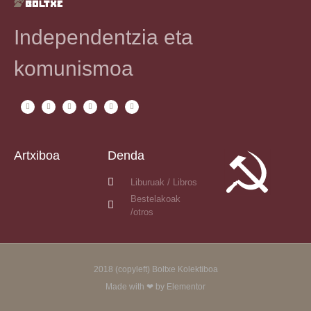
Independentzia eta
komunismoa
Artxiboa
Denda
Liburuak / Libros
Bestelakoak
/otros
2018 (copyleft) Boltxe Kolektiboa
Made with ❤ by Elementor