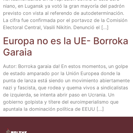
niano, en Lugansk ya votó la gran mayo­ría del padrón
pre­vis­to con vis­ta al refe­ren­do de auto­de­ter­mi­na­ción.
La cifra fue con­fir­ma­da por el por­ta­voz de la Comi­sión
Elec­to­ral Cen­tral, Vasi­li Niki­tin. Denun­ció el […]
Euro­pa no es la UE- Borro­ka
Garaia
Autor: Borro­ka garaia da! En estos momen­tos, un gol­pe
de esta­do ampa­ra­do por la Unión Euro­pea don­de la
pun­ta de lan­za está sien­do un movi­mien­to abier­ta­men­te
nazi y fas­cis­ta, que rodea y que­ma vivos a sin­di­ca­lis­tas
de izquier­da, se inten­ta abrir paso en Ucra­nia. Un
gobierno gol­pis­ta y títe­re del euro­im­pe­ria­lis­mo que
apun­ta­la la domi­na­ción polí­ti­ca de EEUU […]