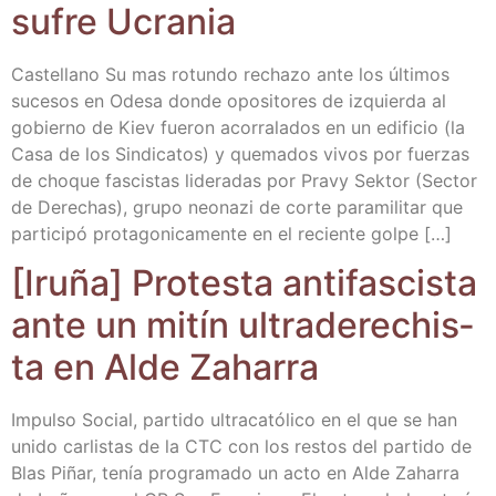
sufre Ucrania
Cas­te­llano Su mas rotun­do recha­zo ante los últi­mos
suce­sos en Ode­sa don­de opo­si­to­res de izquier­da al
gobierno de Kiev fue­ron aco­rra­la­dos en un edi­fi­cio (la
Casa de los Sin­di­ca­tos) y que­ma­dos vivos por fuer­zas
de cho­que fas­cis­tas lide­ra­das por Pravy Sek­tor (Sec­tor
de Dere­chas), gru­po neo­na­zi de cor­te para­mi­li­tar que
par­ti­ci­pó pro­ta­go­ni­ca­men­te en el recien­te golpe […]
[Iru­ña] Pro­tes­ta anti­fas­cis­ta
ante un mitín ultra­de­re­chis­
ta en Alde Zaharra
Impul­so Social, par­ti­do ultra­ca­tó­li­co en el que se han
uni­do car­lis­tas de la CTC con los res­tos del par­ti­do de
Blas Piñar, tenía pro­gra­ma­do un acto en Alde Zaha­rra