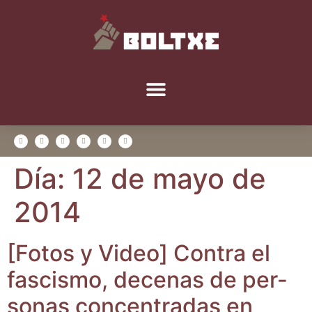
Día:
12 de mayo de
2014
[Fotos y Video] Con­tra el
fas­cis­mo, dece­nas de per­
so­nas con­cen­tra­das en