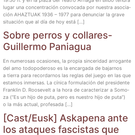
lugar una con­cen­tra­ción con­vo­ca­da por nues­tra aso­cia­
ción AHAZTUAK 1936 – 1977 para denun­ciar la gra­ve
situa­ción que al día de hoy está […]
Sobre perros y colla­res-
Gui­ller­mo Paniagua
En nume­ro­sas oca­sio­nes, la pro­pia sin­ce­ri­dad arro­gan­te
del amo todo­po­de­ro­so es la encar­ga­da de bajar­nos
a tie­rra para recor­dar­nos las reglas del jue­go en las que
esta­mos inmer­sas. La cíni­ca for­mu­la­ción del pre­si­den­te
Fran­klin D. Roo­se­velt a la hora de carac­te­ri­zar a Somo­
za (“Es un hijo de puta, pero es nues­tro hijo de puta”)
o la más actual, profesada […]
[Cast/​Eusk] Aska­pe­na ante
los ata­ques fas­cis­tas que