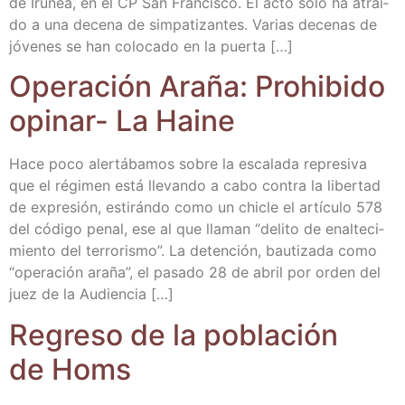
de Iru­ñea, en el CP San Fran­cis­co. El acto solo ha atraí­
do a una dece­na de sim­pa­ti­zan­tes. Varias dece­nas de
jóve­nes se han colo­ca­do en la puerta […]
Ope­ra­ción Ara­ña: Prohi­bi­do
opi­nar- La Haine
Hace poco aler­tá­ba­mos sobre la esca­la­da repre­si­va
que el régi­men está lle­van­do a cabo con­tra la liber­tad
de expre­sión, esti­rán­do como un chi­cle el artícu­lo 578
del códi­go penal, ese al que lla­man “deli­to de enal­te­ci­
mien­to del terro­ris­mo”. La deten­ción, bau­ti­za­da como
“ope­ra­ción ara­ña”, el pasa­do 28 de abril por orden del
juez de la Audiencia […]
Regre­so de la pobla­ción
de Homs