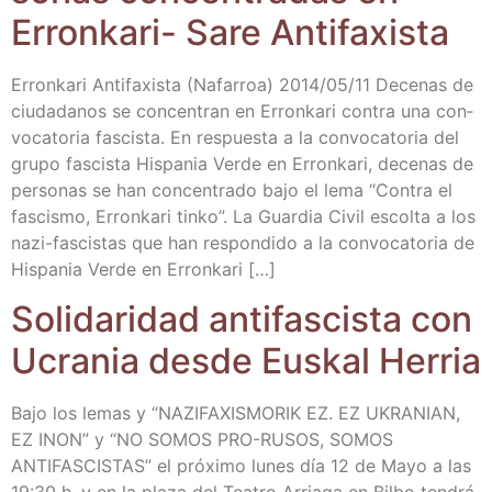
Erron­ka­ri- Sare Antifaxista
Erron­ka­ri Anti­fa­xis­ta (Nafa­rroa) 2014/​05/​11 Dece­nas de
ciu­da­da­nos se con­cen­tran en Erron­ka­ri con­tra una con­
vo­ca­to­ria fas­cis­ta. En res­pues­ta a la con­vo­ca­to­ria del
gru­po fas­cis­ta His­pa­nia Ver­de en Erron­ka­ri, dece­nas de
per­so­nas se han con­cen­tra­do bajo el lema “Con­tra el
fas­cis­mo, Erron­ka­ri tin­ko”. La Guar­dia Civil escol­ta a los
nazi-fas­­ci­s­­tas que han res­pon­di­do a la con­vo­ca­to­ria de
His­pa­nia Ver­de en Erronkari […]
Soli­da­ri­dad anti­fas­cis­ta con
Ucra­nia des­de Eus­kal Herria
Bajo los lemas y “NAZIFAXISMORIK EZ. EZ UKRANIAN,
EZ INON” y “NO SOMOS PRO-RUSOS, SOMOS
ANTIFASCISTAS” el pró­xi­mo lunes día 12 de Mayo a las
19:30 h. y en la pla­za del Tea­tro Arria­ga en Bil­bo ten­drá