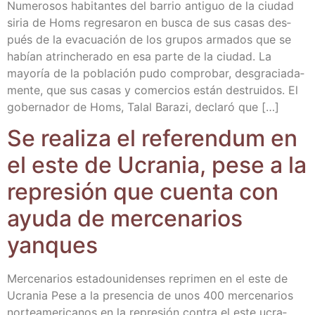
Nume­ro­sos habi­tan­tes del barrio anti­guo de la ciu­dad
siria de Homs regre­sa­ron en bus­ca de sus casas des­
pués de la eva­cua­ción de los gru­pos arma­dos que se
habían atrin­che­ra­do en esa par­te de la ciu­dad. La
mayo­ría de la pobla­ción pudo com­pro­bar, des­gra­cia­da­
men­te, que sus casas y comer­cios están des­trui­dos. El
gober­na­dor de Homs, Talal Bara­zi, decla­ró que […]
Se rea­li­za el refe­ren­dum en
el este de Ucra­nia, pese a la
repre­sión que cuen­ta con
ayu­da de mer­ce­na­rios
yanques
Mer­ce­na­rios esta­dou­ni­den­ses repri­men en el este de
Ucra­nia Pese a la pre­sen­cia de unos 400 mer­ce­na­rios
nor­te­ame­ri­ca­nos en la repre­sión con­tra el este ucra­