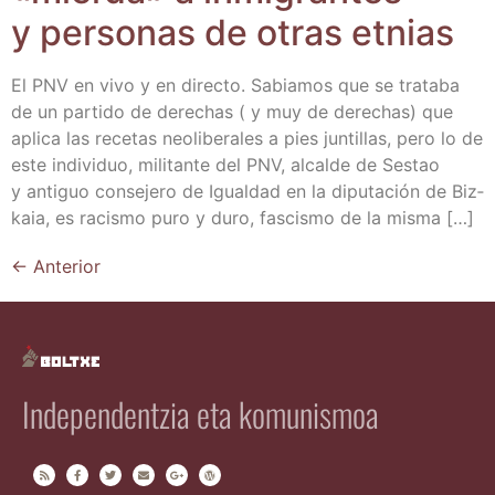
y per­so­nas de otras etnias
El PNV en vivo y en direc­to. Sabia­mos que se tra­ta­ba
de un par­ti­do de dere­chas ( y muy de dere­chas) que
apli­ca las rece­tas neo­li­be­ra­les a pies jun­ti­llas, pero lo de
este indi­vi­duo, mili­tan­te del PNV, alcal­de de Ses­tao
y anti­guo con­se­je­ro de Igual­dad en la dipu­tación de Biz­
kaia, es racis­mo puro y duro, fas­cis­mo de la misma […]
←
Anterior
Independentzia eta komunismoa