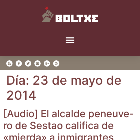
Día:
23 de mayo de
2014
[Audio] El alcal­de peneu­ve­
ro de Ses­tao cali­fi­ca de
«mier­da» a inmi­gran­tes